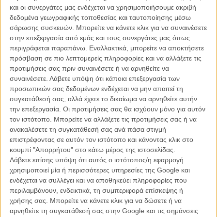
και οι συνεργάτες μας ενδέχεται να χρησιμοποιήσουμε ακριβή
του, αλλά και θα μεταλλαχθεί από ατσούμπαλο αγόρι σε μαχητή του
δεδομένα γεωγραφικής τοποθεσίας και ταυτοποίησης μέσω
εγκλήματος με σπάνιες υπερδυνάμεις.
σάρωσης συσκευών. Μπορείτε να κάνετε κλικ για να συναινέσετε
στην επεξεργασία από εμάς και τους συνεργάτες μας όπως
«Ολοι έχουμε μυστικά. Αυτά που κρύβουμε κι αυτά που οι άλλοι
περιγράφεται παραπάνω. Εναλλακτικά, μπορείτε να αποκτήσετε
κρατάνε κρυμμένα από μας». Νέος - και νεαρός - Σπάιντερμαν, με
πρόσβαση σε πιο λεπτομερείς πληροφορίες και να αλλάξετε τις
love story και θεαματικό 3D, σε ένα αναμφίβολο blockbuster.
προτιμήσεις σας πριν συναινέσετε ή να αρνηθείτε να
Διαβάστε εδώ τη γνώμη του Flix.
συναινέσετε.
Λάβετε υπόψη ότι κάποια επεξεργασία των
προσωπικών σας δεδομένων ενδέχεται να μην απαιτεί τη
H ταινία προβάλλεται στη 23.00 στην ΕΡΤ 1
συγκατάθεσή σας, αλλά έχετε το δικαίωμα να αρνηθείτε αυτήν
την επεξεργασία. Οι προτιμήσεις σας θα ισχύουν μόνο για αυτόν
τον ιστότοπο. Μπορείτε να αλλάξετε τις προτιμήσεις σας ή να
ανακαλέσετε τη συγκατάθεσή σας ανά πάσα στιγμή
επιστρέφοντας σε αυτόν τον ιστότοπο και κάνοντας κλικ στο
κουμπί "Απορρήτου" στο κάτω μέρος της ιστοσελίδας.
Λάβετε επίσης υπόψη ότι αυτός ο ιστότοπος/η εφαρμογή
χρησιμοποιεί μία ή περισσότερες υπηρεσίες της Google και
ενδέχεται να συλλέγει και να αποθηκεύει πληροφορίες που
περιλαμβάνουν, ενδεικτικά, τη συμπεριφορά επίσκεψης ή
χρήσης σας. Μπορείτε να κάνετε κλικ για να δώσετε ή να
αρνηθείτε τη συγκατάθεσή σας στην Google και τις σημάνσεις