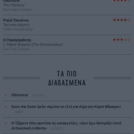
Οδύσσεια
The Odyssey
Κρίστοφερ Νόλαν
Ψηλά Τακούνια
Tacones lejanos
Πέδρο Αλμοδόβαρ
Ο Παραχαράκτης
L’ Affaire Bojarski (The Moneymaker)
Ζαν-Πολ Σαλομέ
ΤΑ ΠΙΟ
ΔΙΑΒΑΣΜΕΝΑ
Οδύσσεια
01 ΙΟΥΛ
Save the Date! Δείτε πρώτοι το «Σεξ και Αίμα στο Καμπ Μίασμα»!
ΧΘΕΣ
Ο Τζάρεντ Λέτο αρνείται τις καταγγελίες: «Δεν έχω διαπράξει ποτέ
σεξουαλική επίθεση»
30 ΙΟΥΛ