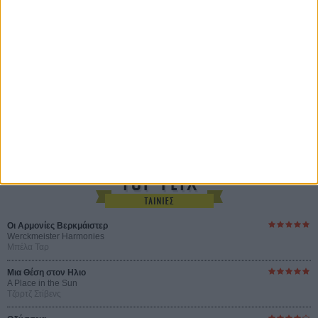
Ο Κλειδαράς του Ενός Εκατομμυρίου
Le Million
του Γκρεγκουάρ Βινιερόν
Αυτό που Ξέρουν οι Γυναίκες
Pour le Plaisir
του Ρεέμ Κερισί
Οι Αρμονίες Βερκμάιστερ
Werckmeister Harmonies
Μπέλα Ταρ
Μια Θέση στον Ηλιο
A Place in the Sun
Τζορτζ Στίβενς