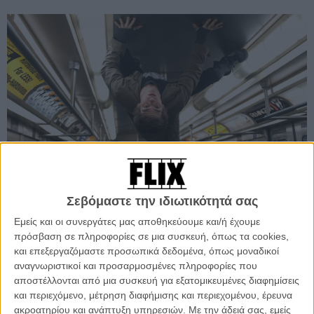
Σεβόμαστε την ιδιωτικότητά σας
The Amazing Spider-Man του Μαρκ Γουεμπ
Εμείς και οι συνεργάτες μας αποθηκεύουμε και/ή έχουμε
πρόσβαση σε πληροφορίες σε μια συσκευή, όπως τα cookies,
Ο έφηβος Πίτερ Πάρκερ ζει στο Κουίνς της Νέας Υόρκης με τον θείο
και επεξεργαζόμαστε προσωπικά δεδομένα, όπως μοναδικοί
και τη θεία του, πηγαίνει στο σχολείο και είναι ερωτευμένος με την
αναγνωριστικοί και προσαρμοσμένες πληροφορίες που
Γκουεν. Είναι science geek και προσπαθεί να ανταπεξέλθει στη
αποστέλλονται από μια συσκευή για εξατομικευμένες διαφημίσεις
μελαγχολία της εφηβείας. Σε μια επίσκεψη στην εταιρεία του παλιού
και περιεχόμενο, μέτρηση διαφήμισης και περιεχομένου, έρευνα
συνεργάτη του πατέρα του, του Δρ. Κερτ Κόνορς, ο Πίτερ όχι μόνο
ακροατηρίου και ανάπτυξη υπηρεσιών.
Με την άδειά σας, εμείς
θ’ ανακαλύψει στοιχεία για τους λόγους της εξαφάνισης των γονιών