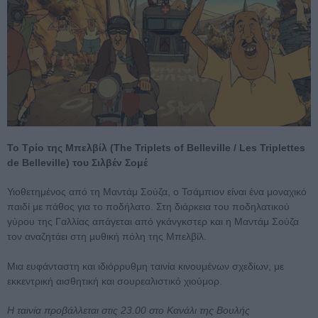
Το Τρίο της Μπελβίλ (The Triplets of Belleville / Les Triplettes
de Belleville) του Σιλβέν Σομέ
Υιοθετημένος από τη Μαντάμ Σούζα, ο Τσάμπιον είναι ένα μοναχικό
παιδί με πάθος για το ποδήλατο. Στη διάρκεια του ποδηλατικού
γύρου της Γαλλίας απάγεται από γκάνγκστερ και η Μαντάμ Σούζα
τον αναζητάει στη μυθική πόλη της Μπελβίλ.
Μια ευφάνταστη και ιδιόρρυθμη ταινία κινουμένων σχεδίων, με
εκκεντρική αισθητική και σουρεαλιστικό χιούμορ.
Η ταινία προβάλλεται στις 23.00 στο Κανάλι της Βουλής