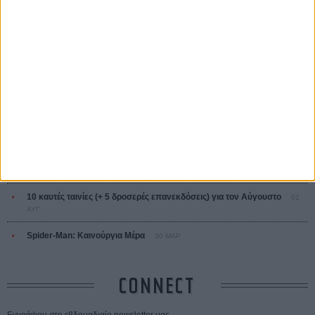
ΤΑ ΠΙΟ
ΔΙΑΒΑΣΜΕΝΑ
Οδύσσεια
01 ΙΟΥΛ
Save the Date! Δείτε πρώτοι το «Σεξ και Αίμα στο Καμπ Μίασμα»!
05
ΑΥΓ
Ο Τζάρεντ Λέτο αρνείται τις καταγγελίες: «Δεν έχω διαπράξει ποτέ
σεξουαλική επίθεση»
30 ΙΟΥΛ
10 καυτές ταινίες (+ 5 δροσερές επανεκδόσεις) για τον Αύγουστο
01
ΑΥΓ
Spider-Man: Καινούργια Μέρα
30 ΜΑΡ
CONNECT
Εγγράψου στο εβδομαδιαίο newsletter μας.