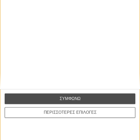
Μουσική:
Μίκα Λέβι
Πρωταγωνιστούν:
Κρίστιαν Φρίντελ, Σάντρα Ούλερ, Ραλφ Χέρφορθ, Γιόχαν
Καρτχάους
Διάρκεια:
105 λεπτά
Διανομή:
Spentzos Film
ΠΟΥ ΠΑΙΖΕΤΑΙ;
ΜΗ ΧΑΣΕΤΕ
ΣΥΜΦΩΝΩ
ΠΕΡΙΣΣΟΤΕΡΕΣ ΕΠΙΛΟΓΕΣ