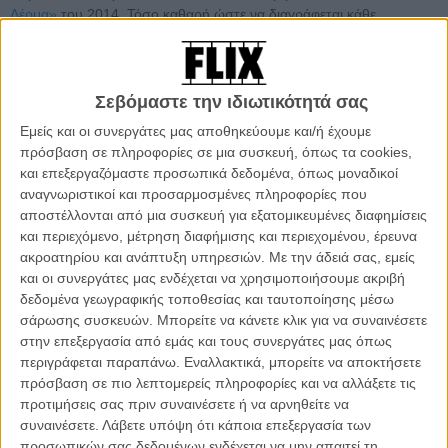
Δέρμα»
του 2014. Τόσο καθαρή ώστε να διαγράφεται κάθε
λεπτομέρεια της πλούσιας, καταπράσινης φύσης, του ολόλευκου
δέρματος, του γυαλιστερού μαύρου σκύλου, των καλοσιδερωμένων
ρούχων. Τόσο αποστειρωμένη ώστε, χωρίς αιτιολογία, να σε
σπρώχνει μακριά. Η περίσταση μοιάζει ειδυλλιακή - το ένστικτο σε
Σεβόμαστε την ιδιωτικότητά σας
έχει ήδη βυθίσει στον εφιάλτη.
Εμείς και οι συνεργάτες μας αποθηκεύουμε και/ή έχουμε
πρόσβαση σε πληροφορίες σε μια συσκευή, όπως τα cookies,
Αυτή είναι η ιστορία, χαλαρά βασισμένη στο ομότιτλο μυθιστόρημα
και επεξεργαζόμαστε προσωπικά δεδομένα, όπως μοναδικοί
του Μάρτιν Εϊμις του 2014, της καθημερινότητας του Ρούντολφ Ες
αναγνωριστικοί και προσαρμοσμένες πληροφορίες που
και της οικογένειάς του, όσο έζησαν στο κομψό σπιτάκι με τον
αποστέλλονται από μια συσκευή για εξατομικευμένες διαφημίσεις
κήπο, δίπλα στο ποτάμι, αντικριστά στον τοίχο του Αουσβιτς. Γύρω
και περιεχόμενο, μέτρηση διαφήμισης και περιεχομένου, έρευνα
από το στρατόπεδο, η «ζώνη ενδιαφέροντος». Μέσα στο σπίτι, μια
ακροατηρίου και ανάπτυξη υπηρεσιών.
Με την άδειά σας, εμείς
μπαναλιτέ που παραλύει τις αισθήσεις. Τρόμος, ησυχία και
και οι συνεργάτες μας ενδέχεται να χρησιμοποιήσουμε ακριβή
χαμόγελο.
δεδομένα γεωγραφικής τοποθεσίας και ταυτοποίησης μέσω
σάρωσης συσκευών. Μπορείτε να κάνετε κλικ για να συναινέσετε
Ο Ρούντολφ Ες, ο Διοικητής του Αουσβιτς, είναι ένας ήρεμος
στην επεξεργασία από εμάς και τους συνεργάτες μας όπως
άντρας, σύζυγος με κατανόηση - ακόμα κι όταν η γυναίκα του,
περιγράφεται παραπάνω. Εναλλακτικά, μπορείτε να αποκτήσετε
Χέντβιγκ
(η ήδη πολυβραβευμένη για το ρόλο της, Σάντρα Ούλερ)
,
πρόσβαση σε πιο λεπτομερείς πληροφορίες και να αλλάξετε τις
στα πρόθυρα της νεόπλουτης υστερίας), προβάλλει αντιστάσεις για
προτιμήσεις σας πριν συναινέσετε ή να αρνηθείτε να
την επικείμενη μετάθεσή του: εκείνη δεν θέλει να μετακομίσουν,
συναινέσετε.
Λάβετε υπόψη ότι κάποια επεξεργασία των
θέλει να μείνουν εδώ, είναι ιδανικός τόπος για να μεγαλώσουν τα
προσωπικών σας δεδομένων ενδέχεται να μην απαιτεί τη