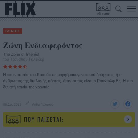
Αίθουσες
ΤΑΙΝΙΕΣ
Ζώνη Ενδιαφερόντος
The Zone of Interest
του Τζόναθαν Γκλέιζερ
Η «κοινοτοπία του Κακού» σε μορφή οικογενειακού δράματος, ή ο
άνθρωπος της διπλανής πόρτας, όταν αυτός είναι ο Ρούντολφ Ες. Η πιο
δυνατή ταινία της χρονιάς.
06 Δεκ 2023
Λήδα Γαλανού
ΠΟΥ ΠΑΙΖΕΤΑΙ;