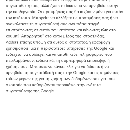
παιδιά τους, δίπλα στη φύση, με την απλότητα της βουκολικής
συγκατάθεσή σας, αλλά έχετε το δικαίωμα να αρνηθείτε αυτήν
ζωής. Η ζωή στο σπίτι κυλά με τις αναμενόμενες μεταπτώσεις,
την επεξεργασία. Οι προτιμήσεις σας θα ισχύουν μόνο για αυτόν
εντολές στις υπηρέτριες (αποστεωμένες, βωβές κοπέλες, τυχερές
τον ιστότοπο. Μπορείτε να αλλάξετε τις προτιμήσεις σας ή να
που κάθε τόσο η κυρία τούς μοιράζει ρούχα κι εσώρουχα που
ανακαλέσετε τη συγκατάθεσή σας ανά πάσα στιγμή
βρήκε... πού;), «εργάτες» με ριγέ στολές που φέρνουν «λίπασμα»
επιστρέφοντας σε αυτόν τον ιστότοπο και κάνοντας κλικ στο
για τον κήπο, ευχάριστο απογευματινό τσάι με άλλες κυρίες
κουμπί "Απορρήτου" στο κάτω μέρος της ιστοσελίδας.
αξιωματικών και χαριτωμένα κουτσομπολιά, ή σχόλια για μόδες, σαν
Λάβετε επίσης υπόψη ότι αυτός ο ιστότοπος/η εφαρμογή
το όμορφο φορεματάκι που η μία πήρε από εκείνη την
χρησιμοποιεί μία ή περισσότερες υπηρεσίες της Google και
Εβραιοπούλα. Ανεμελιά για τα παιδιά που απολαμβάνουν το μπάνιο
ενδέχεται να συλλέγει και να αποθηκεύει πληροφορίες που
τα Σαββατοκύριακα, ή παίζουν στα κρεβάτια τους - με οδοντικές
περιλαμβάνουν, ενδεικτικά, τη συμπεριφορά επίσκεψης ή
γέφυρες που φυλούν σ' ένα κουτάκι. Εντάσεις με την πεθερά, τη
χρήσης σας. Μπορείτε να κάνετε κλικ για να δώσετε ή να
μητέρα της Χέντβιγκ, τη μόνη που αφήνει να διαφανεί μια απορία για
αρνηθείτε τη συγκατάθεσή σας στην Google και τις σημάνσεις
το ανθυγιεινό περιβάλλον. Και στο φόντο το φουγάρο που φτύνει
τρίτων μερών της για τη χρήση των δεδομένων σας για τους
μαύρο καπνό και δυσοσμία που νομίζεις ότι αισθάνεσαι.
σκοπούς που καθορίζονται παρακάτω στην ενότητα
συγκατάθεσης της Google.
Σε κάθε κάδρο, στιγμές οικογενειακής ρουτίνας, στιγμές παράνοιας.
Οι δυο στρατιώτες με τα πολυβόλα που διασχίζουν το πάνω μέρος
του κάδρου, σχεδόν απαρατήρητοι. Εξω από τον παραδεισένιο
κήπο με τα πολύχρωμα λουλούδια που μυρίζει το αφράτο μωρό, ο
χαρακτηριστικός πυργίσκος του Αουσβιτς. Ο ήχος, ο δεύτερος
παράγοντας που παγώνει τις αισθήσεις, ήχος που έρχεται από
πολύ κοντά, χωρίς να φαίνεται η πηγή του: πάνω από τους