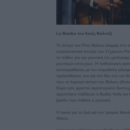
La Bamba του Λουίς Βαλντέζ
Το άστρο του Ρίτσι Βάλενς έλαμψε στο σ
συγκλονιστική ιστορία του 17χρονου Ρίτ
το πάθος για την μουσική τον μετέτρεψ
μουσικών επιτυχιών. Η παθολογική αγάπ
αντιπαραθέσεις με τον ετεροθαλή αδελφ
προαισθήσεις του για τον ίδιο του τον θ
που το λαμπρό άστρο του Βάλενς έδυσε 
θύμα ενός φρικτού αεροπορικού δυστυχή
αεροπλάνο ταξίδευαν ο Buddy Holly και 
βράδυ που πέθανε η μουσική.
Η ταινία για τη ζωή και τον τραγικό θάν
Φίλιπς.