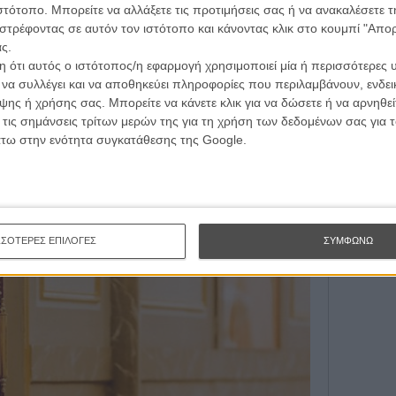
 συνωστισμένο κελί θα τον κάνει να ανατρέξει στη ζωή
ιστότοπο. Μπορείτε να αλλάξετε τις προτιμήσεις σας ή να ανακαλέσετε
κία όταν η οικογένειά του χρειάστηκε να διαφύγει από το
στρέφοντας σε αυτόν τον ιστότοπο και κάνοντας κλικ στο κουμπί "Απ
α. Ήταν τα μέσα της δεκαετίας του ‘80 και η οικογένεια
ς.
έχεια, όπως συμβαίνει συχνά με τις προσφυγικές ζωές.
 ότι αυτός ο ιστότοπος/η εφαρμογή χρησιμοποιεί μία ή περισσότερες 
 και ακόμη περισσότερα εμπόδια. Σύντομα, ο Τζιγουάρ
ι να συλλέγει και να αποθηκεύει πληροφορίες που περιλαμβάνουν, ενδεικ
ο-ντίλερ. Για να ρυθμίσει τα συσσωρευμένα χρέη του με
ης ή χρήσης σας. Μπορείτε να κάνετε κλικ για να δώσετε ή να αρνηθε
 σχέδιο για μια θρυλική ληστεία χρυσού, που όμως δεν
 τις σημάνσεις τρίτων μερών της για τη χρήση των δεδομένων σας για
άτω στην ενότητα συγκατάθεσης της Google.
ρώπου και του roller coaster που ήταν η ζωή του σε μια
 στη Γερμανία για τον Φατίχ Ακίν.
Διαβάστε εδώ τη
Τ 3
ΣΣΟΤΕΡΕΣ ΕΠΙΛΟΓΕΣ
ΣΥΜΦΩΝΩ