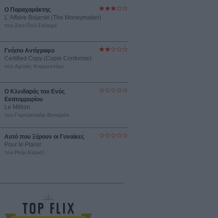
Ο Παραχαράκτης
L’ Affaire Bojarski (The Moneymaker)
του Ζαν-Πολ Σαλομέ
Γνήσιο Αντίγραφο
Certified Copy (Copie Conforme)
του Αμπάς Κιαροστάμι
Ο Κλειδαράς του Ενός
Εκατομμυρίου
Le Million
του Γκρεγκουάρ Βινιερόν
Αυτό που Ξέρουν οι Γυναίκες
Pour le Plaisir
του Ρεέμ Κερισί