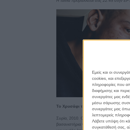
Η ταινία προβάλλεται στις 22.45 στην ΕΡ
Εμείς και οι συνεργ
cookies, και επεξε
πληροφορίες που απο
διαφήμισης και περι
συνεργάτες μας ενδέ
μέσω σάρωσης συσκευ
Το Χρυσάφι του Ρήνου (Rheingold) το
συνεργάτες μας όπω
λεπτομερείς πληροφορ
Συρία, 2010. Ο Τζιγουάρ Χατζάμπι, μετέ
Λάβετε υπόψη ότι κά
βασανιστήρια για να αποκαλύψει την τ
συγκατάθεσή σας, αλ