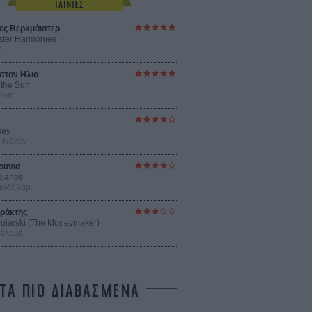
ες Βερκμάιστερ
ster Harmonies
ρ
στον Ηλιο
 the Sun
βενς
sey
ρ Νόλαν
ούνια
ejanos
μοδόβαρ
ράκτης
 Bojarski (The Moneymaker)
Σαλομέ
ΤΑ ΠΙΟ ΔΙΑΒΑΣΜΕΝΑ