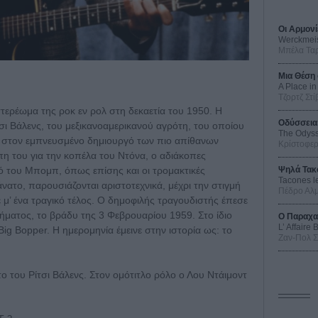
Οι Αρμονί
Werckmei
Μπέλα Τα
Μια Θέση 
A Place in
Τζορτζ Στί
τερέωμα της ροκ εν ρολ στη δεκαετία του 1950. Η
Οδύσσεια
σι Βάλενς, του μεξικανοαμερικανού αγρότη, του οποίου
The Odys
ε στον εμπνευσμένο δημιουργό των πιο απίθανων
Κρίστοφε
η του για την κοπέλα του Ντόνα, ο αδιάκοπες
Ψηλά Τακ
ό του Μπομπ, όπως επίσης και οι τρομακτικές
Tacones l
άνατο, παρουσιάζονται αριστοτεχνικά, μέχρι την στιγμή
Πέδρο Αλ
μ’ ένα τραγικό τέλος. Ο δημοφιλής τραγουδιστής έπεσε
ματος, το βράδυ της 3 Φεβρουαρίου 1959. Στο ίδιο
Ο Παραχα
L’ Affaire
Big Bopper. Η ημερομηνία έμεινε στην ιστορία ως: το
Ζαν-Πολ 
ατο του Ρίτσι Βάλενς. Στον ομότιτλο ρόλο ο Λου Ντάιμοντ