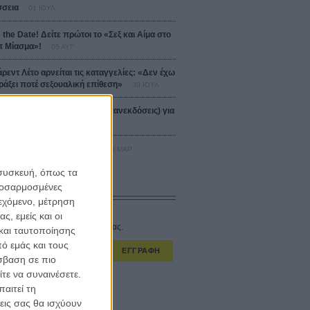
σεια
01 ΙΟΥΛ
 the Date! Δείτε πρώτοι το «Σεξ και Αίμα στο
 Μίασμα»!
05 ΑΥΓ
άρεντ Λέτο αρνείται τις καταγγελίες: «Δεν έχω
ράξει ποτέ σεξουαλική επίθεση»
30 ΙΟΥΛ
αυτές ταινίες (+ 5 δροσερές επανεκδόσεις) για
Αύγουστο
01 ΑΥΓ
er-Man: Καινούργια Μέρα
30 ΜΑΡ
 συσκευή, όπως τα
προσαρμοσμένες
CONNECT
ιεχόμενο, μέτρηση
ς, εμείς και οι
στο εβδομαδιαίο newsletter μας.
και ταυτοποίησης
ό εμάς και τους
ΕΓΓΡΑΦΗ
σβαση σε πιο
τε να συναινέσετε.
α λαμβάνω τα newsletter σας.
αιτεί τη
εις σας θα ισχύουν