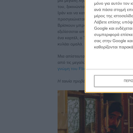
μια μεγάλη ληστεία. Η παραμονή του στο
μόνο για αυτόν τον 
του, ξεκινώντας από την παιδική του ηλι
ανά πάσα στιγμή επι
Ιράν και να καταλήξει τελικά στη Γερμανί
μέρος της ιστοσελίδα
προσγειώνεται στο περιθώριο και την αν
Λάβετε επίσης υπόψη
Βρίσκουν μπροστά τους ευκαιρίες, αλλά
Google και ενδέχετα
εξελίσσεται από μικροκακοποιό σε μεγαλ
συμπεριφορά επίσκεψ
ένα καρτέλ, ο Τζιγουάρ καταστρώνει ένα
σας στην Google και
κυλάει ομαλά.
καθορίζονται παρακ
Μια απίστευτα αληθινή ιστορία ενός ανθ
από τις μεγαλύτερες εμπορικές επιτυχίες
γνώμη του Flix.
Η ταινία προβάλλεται στις 00.10 στην ΕΡ
ΠΕΡΙ