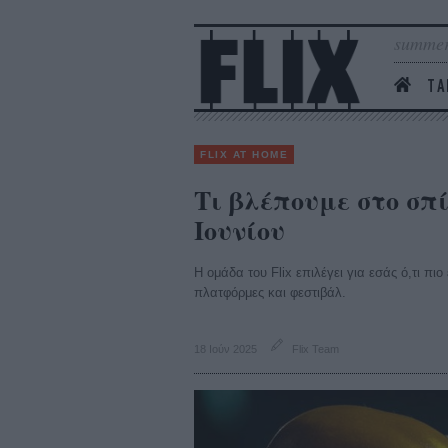
summer
ΤΑ
FLIX AT HOME
Τι βλέπουμε στο σπί
Ιουνίου
Η ομάδα του Flix επιλέγει για εσάς ό,τι πι
πλατφόρμες και φεστιβάλ.
18 Ιούν 2025
Flix Team