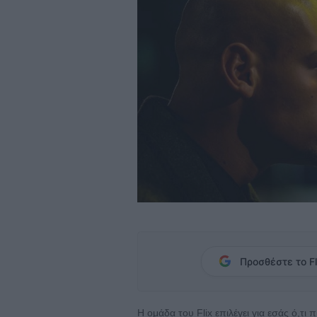
Προσθέστε το Fl
Η ομάδα του Flix επιλέγει για εσάς ό,τι