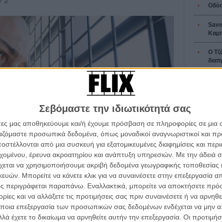
Τ 2
Οδύσ
Save
Καμπ
Ο Τζ
διαπ
10 κ
τον 
Σεβόμαστε την ιδιωτικότητά σας
Spid
άτες μας αποθηκεύουμε και/ή έχουμε πρόσβαση σε πληροφορίες σε μια
ργαζόμαστε προσωπικά δεδομένα, όπως μοναδικοί αναγνωριστικοί και 
στέλλονται από μια συσκευή για εξατομικευμένες διαφημίσεις και περ
εχομένου, έρευνα ακροατηρίου και ανάπτυξη υπηρεσιών.
Με την άδειά σα
Εγγράψου 
χεται να χρησιμοποιήσουμε ακριβή δεδομένα γεωγραφικής τοποθεσίας 
ών. Μπορείτε να κάνετε κλικ για να συναινέσετε στην επεξεργασία απ
υ Φατίχ Ακίν
ς περιγράφεται παραπάνω. Εναλλακτικά, μπορείτε να αποκτήσετε πρό
ίες και να αλλάξετε τις προτιμήσεις σας πριν συναινέσετε ή να αρνηθεί
πειτα διάσημος και ως ράπερ Ξατάρ, υπόκειται σε
Θέλω ν
ποια επεξεργασία των προσωπικών σας δεδομένων ενδέχεται να μην απ
οποθεσία ενός αποθέματος κλεμμένου χρυσού μετά από
λά έχετε το δικαίωμα να αρνηθείτε αυτήν την επεξεργασία. Οι προτιμήσ