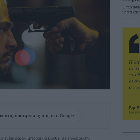
Ο πιο ανα
νησιά και 
Η επ
σε κ
πουθ
ένα 
συνα
Βιμ Β
Συνέντ
ix στις προτιμήσεις σας στο Google
 πιο ενδιαφέρον μπορεί να βρεθεί σε τηλεόραση,