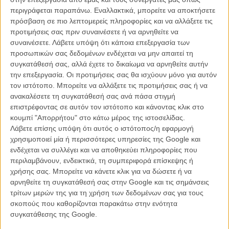
δολοφονείται σε ένα βαγόνι του πολυτελούς Οριάν Εξπρές. Με το
περιγράφεται παραπάνω. Εναλλακτικά, μπορείτε να αποκτήσετε
τρένο ακινητοποιημένο στις Αλπεις εξαιτίας μιας χιονοστιβάδας, ο
πρόσβαση σε πιο λεπτομερείς πληροφορίες και να αλλάξετε τις
κλήρος πέφτει στον διάσημο ντετέκτιβ Ηρακλή Πουαρό να διακόψει
προτιμήσεις σας πριν συναινέσετε ή να αρνηθείτε να
τις διακοπές του προκειμένου να ανακαλύψει τον ένοχο ανάμεσα
συναινέσετε.
Λάβετε υπόψη ότι κάποια επεξεργασία των
στους 13 επιβάτες.
προσωπικών σας δεδομένων ενδέχεται να μην απαιτεί τη
συγκατάθεσή σας, αλλά έχετε το δικαίωμα να αρνηθείτε αυτήν
Το κλασικό μυθιστόρημα μυστηρίου της Αγκάθα Κρίστι αποκτά ένα
την επεξεργασία. Οι προτιμήσεις σας θα ισχύουν μόνο για αυτόν
υπερπολυτελές αλλά άνισο ρετούς από τον Κένεθ Μπράνα, με τον
τον ιστότοπο. Μπορείτε να αλλάξετε τις προτιμήσεις σας ή να
ίδιο να αναδεικνύεται σε απόλυτο πρωταγωνιστή κι ένα all-star καστ
ανακαλέσετε τη συγκατάθεσή σας ανά πάσα στιγμή
να χαραμίζεται σε αδιάφορους ρόλους.
Διαβάστε εδώ την γνώμη του
επιστρέφοντας σε αυτόν τον ιστότοπο και κάνοντας κλικ στο
Flix.
κουμπί "Απορρήτου" στο κάτω μέρος της ιστοσελίδας.
Λάβετε επίσης υπόψη ότι αυτός ο ιστότοπος/η εφαρμογή
H ταινία προβάλλεται στις 00.40 στο STAR
χρησιμοποιεί μία ή περισσότερες υπηρεσίες της Google και
ενδέχεται να συλλέγει και να αποθηκεύει πληροφορίες που
περιλαμβάνουν, ενδεικτικά, τη συμπεριφορά επίσκεψης ή
χρήσης σας. Μπορείτε να κάνετε κλικ για να δώσετε ή να
αρνηθείτε τη συγκατάθεσή σας στην Google και τις σημάνσεις
τρίτων μερών της για τη χρήση των δεδομένων σας για τους
σκοπούς που καθορίζονται παρακάτω στην ενότητα
συγκατάθεσης της Google.