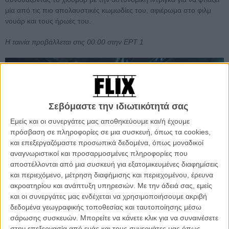
μία από τις πιο απολαυστικές κωμωδίες του, αφιέρωμα στο φιλμ
νουάρ και τους ήρωές του.
Η ταινία προβάλλεται στις 00.00 στην ΕΡΤ 1
Σεβόμαστε την ιδιωτικότητά σας
Εμείς και οι συνεργάτες μας αποθηκεύουμε και/ή έχουμε
πρόσβαση σε πληροφορίες σε μια συσκευή, όπως τα cookies,
και επεξεργαζόμαστε προσωπικά δεδομένα, όπως μοναδικοί
αναγνωριστικοί και προσαρμοσμένες πληροφορίες που
αποστέλλονται από μια συσκευή για εξατομικευμένες διαφημίσεις
και περιεχόμενο, μέτρηση διαφήμισης και περιεχομένου, έρευνα
ακροατηρίου και ανάπτυξη υπηρεσιών.
Με την άδειά σας, εμείς
και οι συνεργάτες μας ενδέχεται να χρησιμοποιήσουμε ακριβή
Εγκλημα στο Οριαν Εξπρές (Murder on the Orient Express) του
δεδομένα γεωγραφικής τοποθεσίας και ταυτοποίησης μέσω
Κένεθ Μπράνα
σάρωσης συσκευών. Μπορείτε να κάνετε κλικ για να συναινέσετε
Ενας αμφιβόλου ηθικής και σκοτεινού παρελθόντος επιχειρηματίας
στην επεξεργασία από εμάς και τους συνεργάτες μας όπως