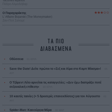
Tacones lejanos
Πέδρο Αλμοδόβαρ
Ο Παραχαράκτης
L’ Affaire Bojarski (The Moneymaker)
Ζαν-Πολ Σαλομέ
ΤΑ ΠΙΟ
ΔΙΑΒΑΣΜΕΝΑ
Οδύσσεια
01 ΙΟΥΛ
Save the Date! Δείτε πρώτοι το «Σεξ και Αίμα στο Καμπ Μίασμα»!
05
ΑΥΓ
Ο Τζάρεντ Λέτο αρνείται τις καταγγελίες: «Δεν έχω διαπράξει ποτέ
σεξουαλική επίθεση»
30 ΙΟΥΛ
10 καυτές ταινίες (+ 5 δροσερές επανεκδόσεις) για τον Αύγουστο
01
ΑΥΓ
Spider-Man: Καινούργια Μέρα
30 ΜΑΡ