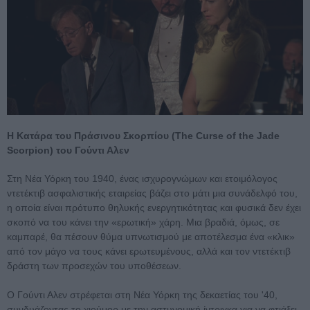
Η Κατάρα του Πράσινου Σκορπίου (The Curse of the Jade
Scorpion) του Γούντι Αλεν
Στη Νέα Υόρκη του 1940, ένας ισχυρογνώμων και ετοιμόλογος
ντετέκτιβ ασφαλιστικής εταιρείας βάζει στο μάτι μια συνάδελφό του,
η οποία είναι πρότυπο θηλυκής ενεργητικότητας και φυσικά δεν έχει
σκοπό να του κάνει την «ερωτική» χάρη. Μια βραδιά, όμως, σε
καμπαρέ, θα πέσουν θύμα υπνωτισμού με αποτέλεσμα ένα «κλικ»
από τον μάγο να τους κάνει ερωτευμένους, αλλά και τον ντετέκτιβ
δράστη των προσεχών του υποθέσεων.
Ο Γούντι Αλεν στρέφεται στη Νέα Υόρκη της δεκαετίας του '40,
συνδυάζοντας το χιούμορ με την αστυνομική ίντριγκα για να φτιάξει