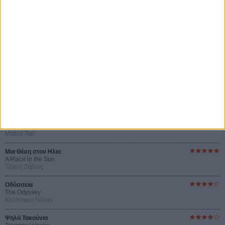
Αυτό που Ξέρουν οι Γυναίκες
Pour le Plaisir
του Ρεέμ Κερισί
Οι Αρμονίες Βερκμάιστερ
Werckmeister Harmonies
Μπέλα Ταρ
Μια Θέση στον Ηλιο
A Place in the Sun
Τζορτζ Στίβενς
Οδύσσεια
The Odyssey
Κρίστοφερ Νόλαν
Ψηλά Τακούνια