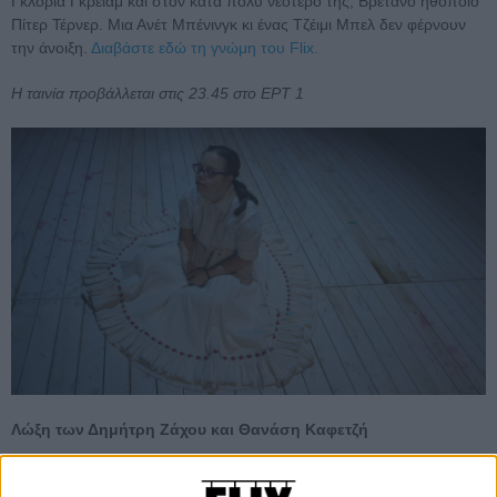
Γκλόρια Γκρέιαμ και στον κατά πολύ νεότερό της, Βρετανό ηθοποιό
Πίτερ Τέρνερ. Μια Ανέτ Μπένινγκ κι ένας Τζέιμι Μπελ δεν φέρνουν
την άνοιξη.
Διαβάστε εδώ τη γνώμη του Flix.
Η ταινία προβάλλεται στις 23.45 στο ΕΡΤ 1
Λώξη των Δημήτρη Ζάχου και Θανάση Καφετζή
Αύγουστος, 2021. Η 29χρονη Λωξάνδρα Λούκας υπογράφει