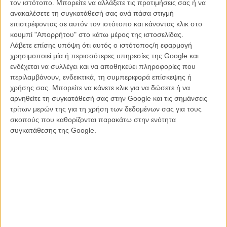
τον ιστότοπο. Μπορείτε να αλλάξετε τις προτιμήσεις σας ή να
ανακαλέσετε τη συγκατάθεσή σας ανά πάσα στιγμή
επιστρέφοντας σε αυτόν τον ιστότοπο και κάνοντας κλικ στο
Το Παιχνίδι (The Game) του Ντέιβιντ Φίντσερ
κουμπί "Απορρήτου" στο κάτω μέρος της ιστοσελίδας.
Λάβετε επίσης υπόψη ότι αυτός ο ιστότοπος/η εφαρμογή
Ο Νίκολας βαν Oρτον, πετυχημένος και δυναμικός επιχειρηματίας
χρησιμοποιεί μία ή περισσότερες υπηρεσίες της Google και
αλλά εξαιρετικά σκληρός κι αντικοινωνικός χαρακτήρας, δέχεται από
ενδέχεται να συλλέγει και να αποθηκεύει πληροφορίες που
τον αδελφό του ένα πρωτότυπο δώρο γενεθλίων: τη συμμετοχή του
περιλαμβάνουν, ενδεικτικά, τη συμπεριφορά επίσκεψης ή
σε ένα παράξενο παιχνίδι χωρίς κανόνες. Παίζοντας, συνειδητοποιεί
χρήσης σας. Μπορείτε να κάνετε κλικ για να δώσετε ή να
ότι σημασία δεν έχει να βγεις κερδισμένος, αλλά απλώς ζωντανός.
αρνηθείτε τη συγκατάθεσή σας στην Google και τις σημάνσεις
τρίτων μερών της για τη χρήση των δεδομένων σας για τους
H (υποτιμημένη) ταινία του Ντέιβιντ Φίντσερ που αποδεικνύει πως
σκοπούς που καθορίζονται παρακάτω στην ενότητα
τα plot twists είναι φτιαγμένα για να ξαναβλέπεις μια ταινία από την
συγκατάθεσης της Google.
αρχή.
H ταινία προβάλλεται στις 00.45 στον ΑΝΤ1