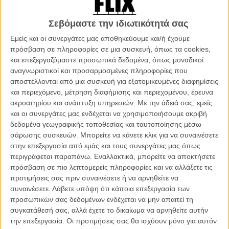
συμβόλαιο για την παράσταση «Φουέντε Οβεχούνα», στο Εθνικό.
Πρέπει να ξεκινήσει πρόβες, για αυτό η ίδια και η οικογένειά της
αφήνουν το σπίτι τους στη Θεσσαλονίκη και κατεβαίνουν στην
Σεβόμαστε την ιδιωτικότητά σας
Αθήνα. Η Λώξη χρειάζεται την οικογένειά της μαζί της. Είναι μία
Εμείς και οι συνεργάτες μας αποθηκεύουμε και/ή έχουμε
γυναίκα με σύνδρομο Down και το πρώτο άτομο με αναπηρία που
πρόσβαση σε πληροφορίες σε μια συσκευή, όπως τα cookies,
υπογράφει συμβόλαιο ηθοποιού με το Εθνικό Θέατρο της Ελλάδας.
και επεξεργαζόμαστε προσωπικά δεδομένα, όπως μοναδικοί
αναγνωριστικοί και προσαρμοσμένες πληροφορίες που
Το ντοκιμαντέρ των Δημήτρη Ζάχου και Θανάση Καφετζή ακολουθεί
αποστέλλονται από μια συσκευή για εξατομικευμένες διαφημίσεις
στις πρόβες, την παράσταση και τη ζωή την πρώτη επαγγελματία
και περιεχόμενο, μέτρηση διαφήμισης και περιεχομένου, έρευνα
ηθοποιό με σύνδρομο Down στην Ελλάδα. Και το κάνει με τόλμη,
ακροατηρίου και ανάπτυξη υπηρεσιών.
Με την άδειά σας, εμείς
αλλά διακριτικότητα. Ειλικρίνεια και τρυφερότητα.
Διαβάστε εδώ τη
και οι συνεργάτες μας ενδέχεται να χρησιμοποιήσουμε ακριβή
γνώμη του Flix.
δεδομένα γεωγραφικής τοποθεσίας και ταυτοποίησης μέσω
σάρωσης συσκευών. Μπορείτε να κάνετε κλικ για να συναινέσετε
To ντοκιμαντέρ προβάλλεται στις 22.30 στην ΕΡΤ 3
στην επεξεργασία από εμάς και τους συνεργάτες μας όπως
περιγράφεται παραπάνω. Εναλλακτικά, μπορείτε να αποκτήσετε
πρόσβαση σε πιο λεπτομερείς πληροφορίες και να αλλάξετε τις
προτιμήσεις σας πριν συναινέσετε ή να αρνηθείτε να
συναινέσετε.
Λάβετε υπόψη ότι κάποια επεξεργασία των
προσωπικών σας δεδομένων ενδέχεται να μην απαιτεί τη
συγκατάθεσή σας, αλλά έχετε το δικαίωμα να αρνηθείτε αυτήν
την επεξεργασία. Οι προτιμήσεις σας θα ισχύουν μόνο για αυτόν