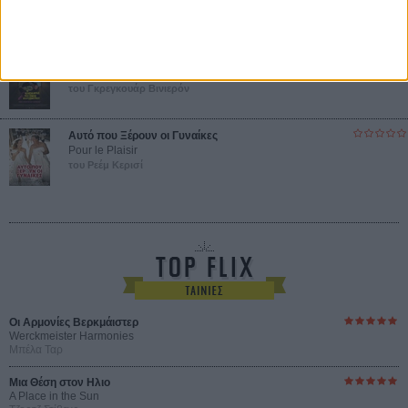
του Αμπάς Κιαροστάμι
Ο Κλειδαράς του Ενός Εκατομμυρίου
Le Million
του Γκρεγκουάρ Βινιερόν
Αυτό που Ξέρουν οι Γυναίκες
Pour le Plaisir
του Ρεέμ Κερισί
Οι Αρμονίες Βερκμάιστερ
Werckmeister Harmonies
Μπέλα Ταρ
Μια Θέση στον Ηλιο
A Place in the Sun