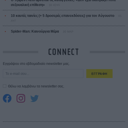
Ο Τζάρεντ Λέτο αρνείται τις καταγγελίες: «Δεν έχω διαπράξει ποτέ
σεξουαλική επίθεση»
30 ΙΟΥΛ
10 καυτές ταινίες (+ 5 δροσερές επανεκδόσεις) για τον Αύγουστο
01
ΑΥΓ
Spider-Man: Καινούργια Μέρα
30 ΜΑΡ
CONNECT
Εγγράψου στο εβδομαδιαίο newsletter μας.
ΕΓΓΡΑΦΗ
Θέλω να λαμβάνω τα newsletter σας.