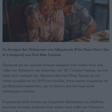
Τα Αστέρια δεν Πεθαίνουν στο Λίβερπουλ (Film Stars Don’t Die
in Liverpool) του Πολ Μακ Γκίγκαν
Πρόκειται για την ερωτική ιστορία ανάμεσα στην πάλαι ποτέ σέξι
ντίβα του Χόλιγουντ της δεκαετίας του ’50, Γκλόρια Γκρέιαμ, και τον
κατά πολύ νεότερό της, Βρετανό ηθοποιό Πίτερ Τέρνερ, με τον
οποίο γνωρίζονται το 1978 στο Λονδίνο, όπου εκείνη συμμετέχει σε
μια θεατρική παράσταση, για να ζήσουν ένα σύντομο αλλά
παθιασμένο ειδύλλιο.
Συγκινητική αλλά άτολμη και σχηματική εξιστόρηση της αληθινής
ερωτικής ιστορίας ανάμεσα στην πάλαι ποτέ ντίβα του Χόλιγουντ