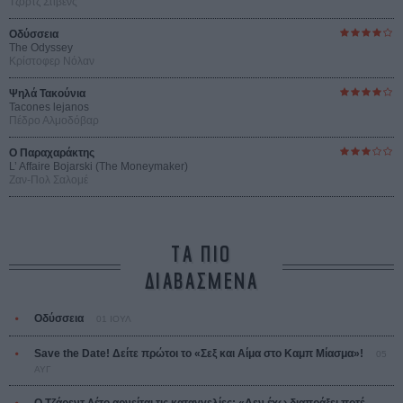
Τζορτζ Στίβενς
Οδύσσεια
The Odyssey
Κρίστοφερ Νόλαν
Ψηλά Τακούνια
Tacones lejanos
Πέδρο Αλμοδόβαρ
Ο Παραχαράκτης
L’ Affaire Bojarski (The Moneymaker)
Ζαν-Πολ Σαλομέ
ΤΑ ΠΙΟ
ΔΙΑΒΑΣΜΕΝΑ
Οδύσσεια
01 ΙΟΥΛ
Save the Date! Δείτε πρώτοι το «Σεξ και Αίμα στο Καμπ Μίασμα»!
05
ΑΥΓ