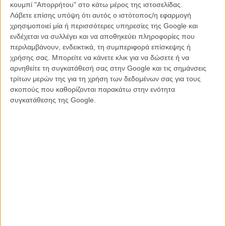
κουμπί "Απορρήτου" στο κάτω μέρος της ιστοσελίδας.
Σκιές και Σιωπή
Silent
28o Πανόραμα
Λούστρο
Λάβετε επίσης υπόψη ότι αυτός ο ιστότοπος/η εφαρμογή
Ευρωπαϊκού
Παπουτσιών
Κινηματογράφου
χρησιμοποιεί μία ή περισσότερες υπηρεσίες της Google και
ενδέχεται να συλλέγει και να αποθηκεύει πληροφορίες που
περιλαμβάνουν, ενδεικτικά, τη συμπεριφορά επίσκεψης ή
χρήσης σας. Μπορείτε να κάνετε κλικ για να δώσετε ή να
αρνηθείτε τη συγκατάθεσή σας στην Google και τις σημάνσεις
τρίτων μερών της για τη χρήση των δεδομένων σας για τους
σκοπούς που καθορίζονται παρακάτω στην ενότητα
συγκατάθεσης της Google.
Bikes vs Cars
Η Φυλή
Φως Μετά το
15 Χρόνια
Σκοτάδι
Φεστιβάλ
Ντοκιμαντέρ
Θεσσαλονίκης -
Μια
Συναρπαστική
Διαδρομή