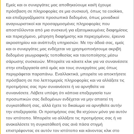
Εμείς και οι συνεργάτες μας αποθηκεύουμε και/ή έχουμε
πρόσβαση σε πληροφορίες σε μια συσκευή, όπως τα cookies,
και επεξεργαζόμαστε προσωπικά δεδομένα, όπως μοναδικοί
αναγνωριστικοί και προσαρμοσμένες πληροφορίες που
αποστέλλονται από μια συσκευή για εξατομικευμένες διαφημίσεις
Λούκα
Οι Εραστές της
Τρεις Αδερφές
Εχασα το Σώμα
και περιεχόμενο, μέτρηση διαφήμισης και περιεχομένου, έρευνα
Γέφυρας
μου
ακροατηρίου και ανάπτυξη υπηρεσιών.
Με την άδειά σας, εμείς
και οι συνεργάτες μας ενδέχεται να χρησιμοποιήσουμε ακριβή
δεδομένα γεωγραφικής τοποθεσίας και ταυτοποίησης μέσω
σάρωσης συσκευών. Μπορείτε να κάνετε κλικ για να συναινέσετε
στην επεξεργασία από εμάς και τους συνεργάτες μας όπως
περιγράφεται παραπάνω. Εναλλακτικά, μπορείτε να αποκτήσετε
πρόσβαση σε πιο λεπτομερείς πληροφορίες και να αλλάξετε τις
Αγριες
Βασικός
Το Τετράγωνο
Το Αυτό
προτιμήσεις σας πριν συναινέσετε ή να αρνηθείτε να
Φράουλες
Υποπτος
συναινέσετε.
Λάβετε υπόψη ότι κάποια επεξεργασία των
προσωπικών σας δεδομένων ενδέχεται να μην απαιτεί τη
συγκατάθεσή σας, αλλά έχετε το δικαίωμα να αρνηθείτε αυτήν
την επεξεργασία. Οι προτιμήσεις σας θα ισχύουν μόνο για αυτόν
τον ιστότοπο. Μπορείτε να αλλάξετε τις προτιμήσεις σας ή να
ανακαλέσετε τη συγκατάθεσή σας ανά πάσα στιγμή
επιστρέφοντας σε αυτόν τον ιστότοπο και κάνοντας κλικ στο