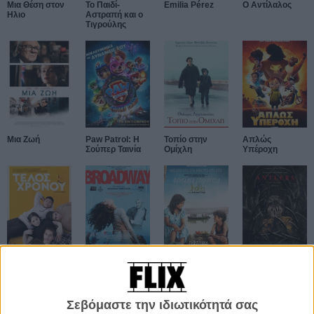
Μια Θέση στον
Το Παιδί-
Emilia Pérez
Ο Αντίλαλος
Ηλιο
Αστραπή και ο
Τιγρούλης
Μια Ζωή
Paw Patrol: Η
Τοπίο στην
Απλώς
Σούπερ Ταινία
Ομίχλη
Υπέροχη
Τέλος Χρόνου
Broadway
Φευγαλέα
Antlers
Σπουργίτια
Σεβόμαστε την ιδιωτικότητά σας