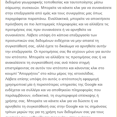
βασίλειο των εξωτικών πουλιών. Η Αρένα, αντίθετα, παραμένει μια
δεδομένα γεωγραφικής τοποθεσίας και ταυτοποίησης μέσω
προσομοίωση της φύσης, ένα ψηφιακό πεδίο για να δράσουν οι
σάρωσης συσκευών. Μπορείτε να κάνετε κλικ για να συναινέσετε
μελλοθάνατοι έφηβοι.
στην επεξεργασία από εμάς και τους συνεργάτες μας όπως
περιγράφεται παραπάνω. Εναλλακτικά, μπορείτε να αποκτήσετε
Η Τζένιφερ Λόρενς στο ρόλο της Κάτνις Εβερντιν ξεπερνά και
πρόσβαση σε πιο λεπτομερείς πληροφορίες και να αλλάξετε τις
προσδοκίες και απαιτήσεις. Η 22χρονη ηθοποιός είχε αποδείξει το
προτιμήσεις σας πριν συναινέσετε ή να αρνηθείτε να
ερμηνευτικό ταλέντο της στο «Winter’s Bone» και αντιμετωπίζει ένα
συναινέσετε.
Λάβετε υπόψη ότι κάποια επεξεργασία των
ρόλο που θα μπορούσε να είναι βγαλμένος από κόμικ με
προσωπικών σας δεδομένων ενδέχεται να μην απαιτεί τη
σοβαρότητα, βάθος και μια γοητευτική νεανική απλότητα.
συγκατάθεσή σας, αλλά έχετε το δικαίωμα να αρνηθείτε αυτήν
Ταυτόχρονα, βέβαια, έχει τη δύναμη μιας action ηρωίδας που θα
την επεξεργασία. Οι προτιμήσεις σας θα ισχύουν μόνο για αυτόν
ζήλευε η Αντζελίνα Τζολί. Αθωότητα και σεξ απίλ σε οσκαρική
τον ιστότοπο. Μπορείτε να αλλάξετε τις προτιμήσεις σας ή να
συσκευασία.
ανακαλέσετε τη συγκατάθεσή σας ανά πάσα στιγμή
επιστρέφοντας σε αυτόν τον ιστότοπο και κάνοντας κλικ στο
Στους συνοδευτικούς ρόλους, ο θεατής ανοίγει την όρεξή του για
κουμπί "Απορρήτου" στο κάτω μέρος της ιστοσελίδας.
ήρωες που θα εξελιχθούν περισσότερο στα σίκουελ. Η οικογένεια
Λάβετε επίσης υπόψη ότι αυτός ο ιστότοπος/η εφαρμογή
της Κάτνις και ο Λίαμ Χέμσγουορθ ως Γκέιλ έχουν λίγο χρόνο στην
χρησιμοποιεί μία ή περισσότερες υπηρεσίες της Google και
οθόνη. Ο Πίτα του Τζος Χάτσερσον γίνεται γρήγορα συμπαθής στη
ενδέχεται να συλλέγει και να αποθηκεύει πληροφορίες που
σκιά της Λόρενς. Ο Γούντι Χάρελσον υποδύεται τον αλκοολικό
περιλαμβάνουν, ενδεικτικά, τη συμπεριφορά επίσκεψης ή
πρώην νικητή των Αγώνων και νυν σύμβουλο των δύο παιδιών με
χρήσης σας. Μπορείτε να κάνετε κλικ για να δώσετε ή να
απίθανο χιούμορ και στιγμές συγκίνησης που δείχνουν ότι μάλλον
αρνηθείτε τη συγκατάθεσή σας στην Google και τις σημάνσεις
διασκέδαζε στα γυρίσματα και αφιέρωσε χρόνο και σκέψη στο ρόλο
τρίτων μερών της για τη χρήση των δεδομένων σας για τους
του για να τον κάνει ένα από τα καλύτερα στοιχεία της ταινίας. Ο