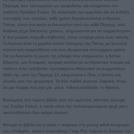
Περιοχές που λειτουργούν ως τροφοδότες και υπηρετούν τον
σαδιστή Πρόεδρο Σνόου. Σε ανάμνηση του εμφυλίου και σε ένδειξη
υποταγής των πολιτών, κάθε χρόνο διοργανώνονται οι Αγώνες
Πείνας, όπου ένα αγόρι κι ένα κορίτσι από την κάθε Περιοχή, από
δώδεκα μέχρι δεκαοκτώ χρόνων, κληρώνονται για να συμμετάσχουν
σ’ ένα μοιραίο παιχνίδι επιβίωσης, όπου υπάρχει μόνο ένας νικητής.
Οι Αγώνες είναι το μεγάλο ετήσιο πανηγύρι της Πάνεμ, με ζωντανή
τηλεοπτική αναμετάδοση σαν ένα εξωφρενικά επιτυχημένο ριάλιτι.
Για να διασώσει τη μικρή της αδελφή που κληρώνεται, η Κάτνις
Εβερντιν, μια δυναμική, όμορφη κοπέλα με αντιδραστικό πνεύμα και
ταλέντο στην τοξοβολία, προσφέρεται εθελοντικά να συμμετάσχει.
Μαζί της, από την Περιοχή 12, κληρώνεται ο Πίτα, ο ζεστός και
γλυκός γιος του φούρναρη. Τα δύο παιδιά γίνονται, ξαφνικά, σταρ,
σε μια πορεία που έχει μία, μόνο, πιθανή κατάληξη: το θάνατο.
Βασισμένη στο πρώτο βιβλίο από την ομότιτλη, εθιστική τριλογία
της Σούζαν Κόλινς, η ταινία κάνει την πολυαναμενόμενη αρχή για ν’
ακολουθήσουν δύο ακόμα σίκουελ.
Μπορεί το βιβλίο και η ταινία ν’ ανήκουν στη young adult κατηγορία
του «Twilight», αλλά ο σκηνοθέτης Γκάρι Ρος παίρνει τη δουλειά του