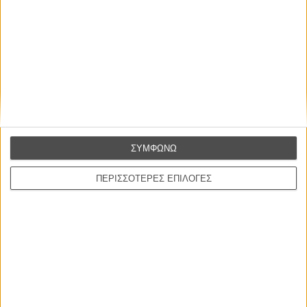
Σουηδία, 1957
Παραγωγή:
Αλαν Εκελουντ
Σκηνοθεσία:
Ινγκμαρ Μπέργκμαν
Σενάριο:
Ινγκμαρ Μπέργκμαν
ΣΥΜΦΩΝΩ
Φωτογραφία:
Γκούναρ Φίσερ
Μοντάζ:
Οσκαρ Ροζάντερ
ΠΕΡΙΣΣΟΤΕΡΕΣ ΕΠΙΛΟΓΕΣ
Μουσική:
Ερικ Νόρντγκρεν
Πρωταγωνιστούν:
Βίκτορ Σιόστρομ, Μπίμπι Αντερσον, Ινγκριντ Τούλιν
Διάρκεια:
91 λεπτά
Διανομή:
Weird Wave
ΠΟΥ ΠΑΙΖΕΤΑΙ;