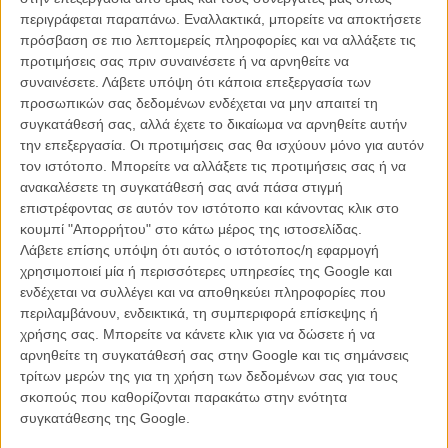
ταινία του Μπέργκμαν), η φωνή του σκηνοθέτη μοιάζει να κάνει ένα
περιγράφεται παραπάνω. Εναλλακτικά, μπορείτε να αποκτήσετε
βήμα πίσω για να παραδώσει ολοκληρωτικά την σκηνή στον Βίκτορ
πρόσβαση σε πιο λεπτομερείς πληροφορίες και να αλλάξετε τις
Σιόστρομ, εμβληματικό σκηνοθέτη και ηθοποιό του σουηδικού
προτιμήσεις σας πριν συναινέσετε ή να αρνηθείτε να
βωβού σινεμά (ανάμεσα στις ταινίες του συμπεριλαμβάνεται και η
συναινέσετε.
Λάβετε υπόψη ότι κάποια επεξεργασία των
«Αμαξα Φάντασμα», ταινία που συγκαταλέγεται στις καθοριστικές
προσωπικών σας δεδομένων ενδέχεται να μην απαιτεί τη
επιρροές του σινεμά του Μπέργκμαν), ο οποίος ειρωνικά στη
συγκατάθεσή σας, αλλά έχετε το δικαίωμα να αρνηθείτε αυτήν
διάρκεια των γυρισμάτων όντως πλησίαζε στο τέλος της ζωής του.
την επεξεργασία. Οι προτιμήσεις σας θα ισχύουν μόνο για αυτόν
Για την ακρίβεια, πέθανε ακριβώς τρία χρόνια μετά την ολοκλήρωση
τον ιστότοπο. Μπορείτε να αλλάξετε τις προτιμήσεις σας ή να
της ταινίας.
ανακαλέσετε τη συγκατάθεσή σας ανά πάσα στιγμή
επιστρέφοντας σε αυτόν τον ιστότοπο και κάνοντας κλικ στο
Οι επιρροές της «Αμαξας Φάντασμα» μάλιστα είναι εμφανείς στις
κουμπί "Απορρήτου" στο κάτω μέρος της ιστοσελίδας.
ονειρικές (ή μήπως εφιαλτικές;) σκηνές που μαρτυρούν τι βασανίζει
Λάβετε επίσης υπόψη ότι αυτός ο ιστότοπος/η εφαρμογή
τον ηλικιωμένο γιατρό Αϊζακ Μποργκ, ο οποίος πρόκειται να
χρησιμοποιεί μία ή περισσότερες υπηρεσίες της Google και
ξεκινήσει με το αυτοκίνητό του για την πόλη Λουντ, ώστε να τιμηθεί
ενδέχεται να συλλέγει και να αποθηκεύει πληροφορίες που
από το παλιό του πανεπιστήμιο για την 50χρονη καριέρα του.
περιλαμβάνουν, ενδεικτικά, τη συμπεριφορά επίσκεψης ή
Ρολόγια δίχως δείχτες, άμαξες δίχως οδηγούς που κουβαλούν ένα
χρήσης σας. Μπορείτε να κάνετε κλικ για να δώσετε ή να
οδυνηρά προσωπικό φορτίο, συναντήσεις με ανθρώπους από το
αρνηθείτε τη συγκατάθεσή σας στην Google και τις σημάνσεις
παρελθόν που ωθούν κυριολεκτικά προς μια επίπονη ματιά στον
τρίτων μερών της για τη χρήση των δεδομένων σας για τους
καθρέφτη και μια συνεχής αλληλεπίδραση με τα λάθη του
σκοπούς που καθορίζονται παρακάτω στην ενότητα
παρελθόντος και τις συναισθηματικές πληγές που ακόμα δεν έχουν
συγκατάθεσης της Google.
κλείσει αποτελούν μόνο μερικά από τα συστατικά ενός κόσμου που
ο Μπέργκμαν στήνει σταδιακά επιλέγοντας πότε να φωτίσει και πότε