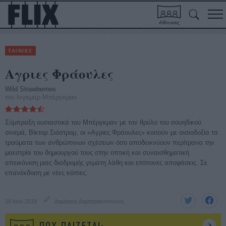
Αίθουσες
ΤΑΙΝΙΕΣ
Αγριες Φράουλες
Wild Strawberries
του Ινγκμαρ Μπέργκμαν
Σύμπραξη ουσιαστικά του Μπέργκμαν με τον θρύλο του σουηδικού
σινεμά, Βίκτορ Σιόστρομ, οι «Αγριες Φράουλες» κοιτούν με αισιοδοξία τα
τραύματα των ανθρώπινων σχέσεων όσο αποδεικνύουν περίτρανα την
μαεστρία του δημιουργού τους στην οπτική και συναισθηματική
απεικόνιση μιας διαδρομής γεμάτη λάθη και επίπονες αποφάσεις. Σε
επανέκδοση με νέες κόπιες.
16 Ιούν 2019
Δημήτρης Δημητρακόπουλος