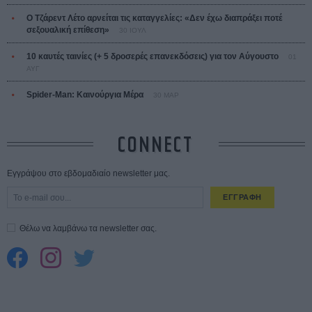
Ο Τζάρεντ Λέτο αρνείται τις καταγγελίες: «Δεν έχω διαπράξει ποτέ
σεξουαλική επίθεση»
30 ΙΟΥΛ
10 καυτές ταινίες (+ 5 δροσερές επανεκδόσεις) για τον Αύγουστο
01
ΑΥΓ
Spider-Man: Καινούργια Μέρα
30 ΜΑΡ
CONNECT
Εγγράψου στο εβδομαδιαίο newsletter μας.
ΕΓΓΡΑΦΗ
Θέλω να λαμβάνω τα newsletter σας.