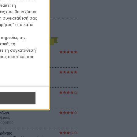
αιτεί τη
εις σας θα ισχύουν
 τη συγκατάθεσή σας
ορρήτου" στο κάτω
υπηρεσίες της
τικά, τη
ίτε τη συγκατάθεσή
ες Βερκμάιστερ
 τους σκοπούς που
ster Harmonies
ρ
στον Ηλιο
 the Sun
βενς
sey
ρ Νόλαν
ούνια
ejanos
μοδόβαρ
ράκτης