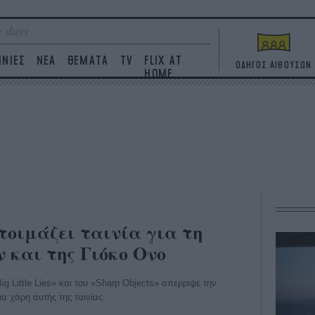
 days
ΙΝΙΕΣ
ΝΕΑ
ΘΕΜΑΤΑ
TV
FLIX AT
ΟΔΗΓΟΣ ΑΙΘΟΥΣΩΝ
HOME
οιμάζει ταινία για τη
ν και της Γιόκο Ονο
g Little Lies» και του «Sharp Objects» απέρριψε την
α χάρη αυτής της ταινίας.