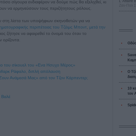
L’ Affaire
 ωστόσο σίγουρα ενδιαφέρον να δούμε πώς θα εξελιχθεί, κι
Ζαν-Πολ 
άβουν να ερμηνεύσουν τους περιζήτητους ρόλους.
αν στη λίστα των υποψήφιων σκηνοθετών για να
ηματογραφικής περιπέτειας του Τζέιμς Μποντ
,
μετά την
διος ζήτησε να αφαιρεθεί το όνομά του όταν το
ν ορίζοντα.
Οδύσ
Save
Καμπ
ριο του σίκουελ του «Ενα Ησυχο Μέρος»
ς Μαρκ Ράφαλο, διπλή απόλαυση
Ο Τζ
διαπ
«Ζουν Ανάμεσά Μας» από τον Τζον Κάρπεντερ;
10 κ
τον 
 Βαλέ
Spid