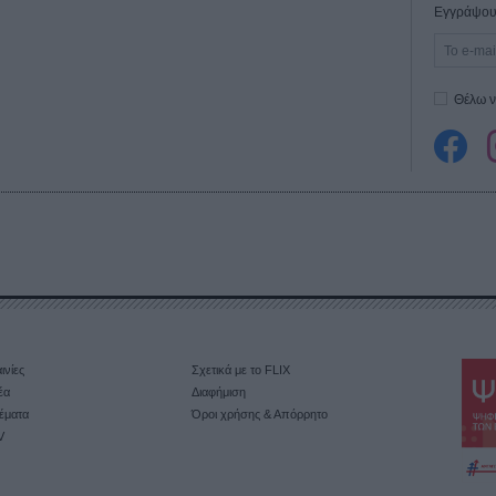
Εγγράψου 
Θέλω ν
ινίες
Σχετικά με το FLIX
έα
Διαφήμιση
έματα
Όροι χρήσης & Απόρρητο
V