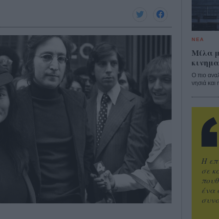
ΝΕΑ
Μίλα μ
κινημα
Ο πιο ανα
νησιά και 
Η επ
σε κ
πουθ
ένα 
συνα