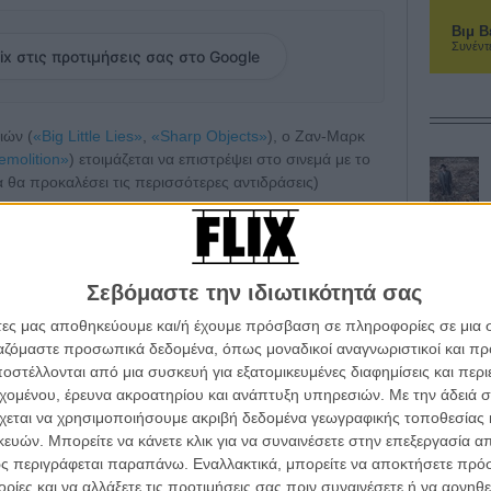
Βιμ Β
Συνέντ
ix στις προτιμήσεις σας στο Google
ιών (
«Big Little Lies»
,
«Sharp Objects»
), ο Ζαν-Μαρκ
emolition»
) ετοιμάζεται να επιστρέψει στο σινεμά με το
α θα προκαλέσει τις περισσότερες αντιδράσεις)
υ.
την «επική ιστορία αγάπης» του Τζον Λένον και της
ην Ονο, η οποία έχει συνεργαστεί στο σενάριο και θα
Σεβόμαστε την ιδιωτικότητά σας
άτες μας αποθηκεύουμε και/ή έχουμε πρόσβαση σε πληροφορίες σε μια
ιγιέρμο Ντελ Τόρο ζωντανεύει στο Netflix
ργαζόμαστε προσωπικά δεδομένα, όπως μοναδικοί αναγνωριστικοί και 
στέλλονται από μια συσκευή για εξατομικευμένες διαφημίσεις και περ
εχομένου, έρευνα ακροατηρίου και ανάπτυξη υπηρεσιών.
Με την άδειά σα
χεται να χρησιμοποιήσουμε ακριβή δεδομένα γεωγραφικής τοποθεσίας 
ών. Μπορείτε να κάνετε κλικ για να συναινέσετε στην επεξεργασία απ
ς περιγράφεται παραπάνω. Εναλλακτικά, μπορείτε να αποκτήσετε πρό
ίες και να αλλάξετε τις προτιμήσεις σας πριν συναινέσετε ή να αρνηθεί