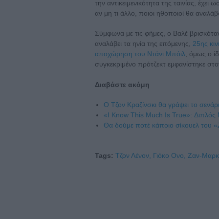
την αντικειμενικότητα της ταινίας, έχει
αν μη τι άλλο, ποιοι ηθοποιοί θα αναλ
Σύμφωνα με τις φήμες, ο Βαλέ βρισκότ
αναλάβει τα ηνία της επόμενης,
25ης κιν
αποχώρηση του Ντάνι Μπόιλ
, όμως ο ί
συγκεκριμένο πρότζεκτ εμφανίστηκε στο
Διαβάστε ακόμη
O Τζον Κραζίνσκι θα γράψει το σενά
«I Know This Much Is True»: Διπλό
Θα δούμε ποτέ κάποιο σίκουελ του 
Tags:
Τζον Λένον,
Γιόκο Ονο,
Ζαν-Μαρκ