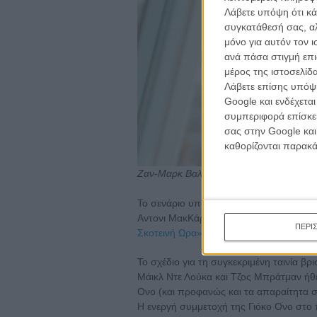
Λάβετε υπόψη ότι κά
συγκατάθεσή σας, αλ
μόνο για αυτόν τον 
ανά πάσα στιγμή επι
μέρος της ιστοσελίδα
Λάβετε επίσης υπόψη
Google και ενδέχετα
συμπεριφορά επίσκεψ
σας στην Google και
καθορίζονται παρακ
Ζαν-Μαρκ Βαλέ
Το σενάριο υπογράφει ο υποψήφιος για
Αντονι ΜακΚάρτεν, έμπειρος σε βιογραφι
ΠΕΡΙ
Σκοτεινή Ωρα»
, αλλά και το επερχόμενο
Το σχέδιο για τη συγκεκριμένη ταινία β
Μάικλ Ντε Λούκα και Τζος Μπράτμαν ήθ
Ονο (και προφανώς και τα απαραίτητα σχ
Η ενεργή συμμετοχή της Γιόκο Ονο στο 