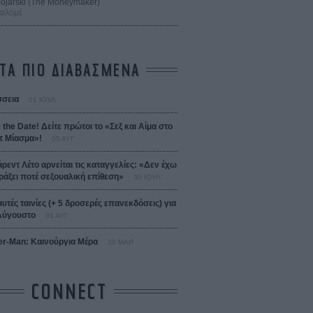
 Bojarski (The Moneymaker)
Σαλομέ
ΤΑ ΠΙΟ ΔΙΑΒΑΣΜΕΝΑ
σεια
01 ΙΟΥΛ
 the Date! Δείτε πρώτοι το «Σεξ και Αίμα στο
 Μίασμα»!
05 ΑΥΓ
άρεντ Λέτο αρνείται τις καταγγελίες: «Δεν έχω
ράξει ποτέ σεξουαλική επίθεση»
30 ΙΟΥΛ
αυτές ταινίες (+ 5 δροσερές επανεκδόσεις) για
Αύγουστο
01 ΑΥΓ
er-Man: Καινούργια Μέρα
30 ΜΑΡ
CONNECT