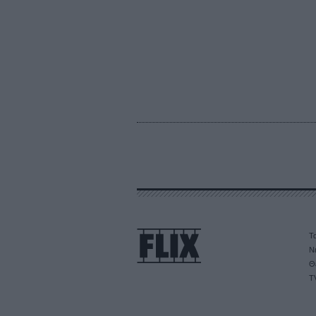
Τα
Ν
Θ
T