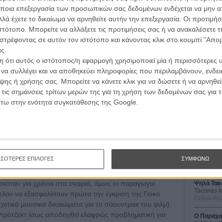
ποια επεξεργασία των προσωπικών σας δεδομένων ενδέχεται να μην απ
λά έχετε το δικαίωμα να αρνηθείτε αυτήν την επεξεργασία. Οι προτιμήσ
ιστότοπο. Μπορείτε να αλλάξετε τις προτιμήσεις σας ή να ανακαλέσετε
στρέφοντας σε αυτόν τον ιστότοπο και κάνοντας κλικ στο κουμπί "Απ
ς.
 ότι αυτός ο ιστότοπος/η εφαρμογή χρησιμοποιεί μία ή περισσότερες 
ι να συλλέγει και να αποθηκεύει πληροφορίες που περιλαμβάνουν, ενδεικ
ης ή χρήσης σας. Μπορείτε να κάνετε κλικ για να δώσετε ή να αρνηθε
Οι Αρμονί
 τις σημάνσεις τρίτων μερών της για τη χρήση των δεδομένων σας για
Werckmei
Μπέλα Τα
άτω στην ενότητα συγκατάθεσης της Google.
Μια Θέση 
A Place in
Τζορτζ Στί
 Οσκαρ σεναριογράφος (
«Η Θεωρία των Πάντων»
)
Οδύσσεια
κές ταινίες, καθώς βρίσκεται επίσης πίσω από την
«Πιο
The Odys
ΣΣΟΤΕΡΕΣ ΕΠΙΛΟΓΕΣ
ΣΥΜΦΩΝΩ
«Bohemian Rhapsody»
.
Κρίστοφε
ρισκόταν για χρόνια στα σκαριά, όμως οι παραγωγοί
Ψηλά Τακ
Tacones l
ελαν να εξασφαλίσουν πρώτα την έγκριση της Γιόκο
Πέδρο Αλ
ετικά μουσικά δικαιώματα για το σάουντρακ του φιλμ).
πρότζεκτ ίσως αποδειχθεί ελαφρώς προβληματική για
Ο Παραχα