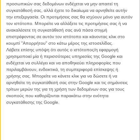
προσωπικών σας δεδομένων ενδέχεται να μην απαιτεί τη
συγκατάθεσή σας, αλλά έχετε το δικαίωμα να αρνηθείτε αυτήν
Ο Μελ Γκίμπσον συγκεντρώνει την «Αγρια Συμμορία»
του
την επεξεργασία. Οι προτιμήσεις σας θα ισχύουν μόνο για αυτόν
τον ιστότοπο. Μπορείτε να αλλάξετε τις προτιμήσεις σας ή να
ΝΕΑ
/ 18 ΜΑΙ 2019
ανακαλέσετε τη συγκατάθεσή σας ανά πάσα στιγμή
Η Ματσίκο Κίο ήταν το σύμβολο της Χρυσής Εποχής του
επιστρέφοντας σε αυτόν τον ιστότοπο και κάνοντας κλικ στο
ιαπωνικού σινεμά
κουμπί "Απορρήτου" στο κάτω μέρος της ιστοσελίδας.
ΝΕΑ
/ 16 ΜΑΙ 2019
Λάβετε επίσης υπόψη ότι αυτός ο ιστότοπος/η εφαρμογή
χρησιμοποιεί μία ή περισσότερες υπηρεσίες της Google και
Η Μαριόν Κοτιγιάρ ανασταίνει το «Annette» του Λεός
ενδέχεται να συλλέγει και να αποθηκεύει πληροφορίες που
Καράξ
περιλαμβάνουν, ενδεικτικά, τη συμπεριφορά επίσκεψης ή
ΝΕΑ
/ 16 ΜΑΙ 2019
χρήσης σας. Μπορείτε να κάνετε κλικ για να δώσετε ή να
αρνηθείτε τη συγκατάθεσή σας στην Google και τις σημάνσεις
«This is no fairytale»: Η Αντζελίνα Τζολί επιστρέφει στο
τρίτων μερών της για τη χρήση των δεδομένων σας για τους
«Maleficent: Mistress of Evil»
σκοπούς που καθορίζονται παρακάτω στην ενότητα
ΝΕΑ
/ 14 ΜΑΙ 2019
συγκατάθεσης της Google.
Η Πέγκι Λίπτον δεν μένει πια στο Twin Peaks
ΝΕΑ
/ 12 ΜΑΙ 2019
Κάννες 2019: «Θες να ζήσεις ή να πεθάνεις;» - τρέιλερ
για το «Bacurau» του Κλέμπερ Μεντόνσα Φίλιου