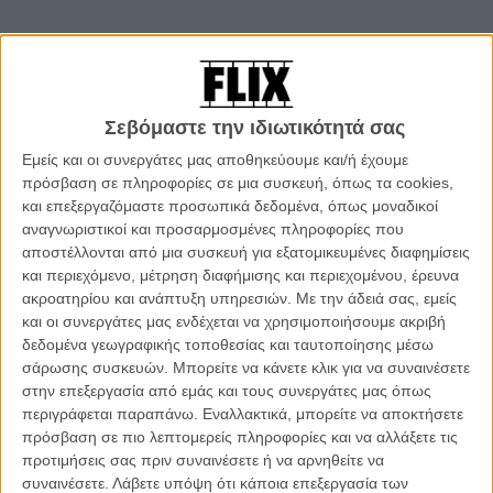
Άρθρα
Μετά τα Μεσάνυχτα
Σεβόμαστε την ιδιωτικότητά σας
ΤΑΙΝΙΕΣ
/ 20 ΙΟΥΝ 2020
Εμείς και οι συνεργάτες μας αποθηκεύουμε και/ή έχουμε
Big in Japan: Η εξωφρενική ιδιοφυία του Νομπουχίκο
πρόσβαση σε πληροφορίες σε μια συσκευή, όπως τα cookies,
Ομπαγιάσι
και επεξεργαζόμαστε προσωπικά δεδομένα, όπως μοναδικοί
ΝΕΑ
/ 10 ΑΠΡ 2020
αναγνωριστικοί και προσαρμοσμένες πληροφορίες που
αποστέλλονται από μια συσκευή για εξατομικευμένες διαφημίσεις
Οχι μόνο Βασίλισσα. Η Ελεν Μίρεν ειναι η «Catherine
και περιεχόμενο, μέτρηση διαφήμισης και περιεχομένου, έρευνα
the Great» στη σειρά του ΗΒΟ
ακροατηρίου και ανάπτυξη υπηρεσιών.
Με την άδειά σας, εμείς
TV & STREAMING
/ 22 ΙΟΥΛ 2019
και οι συνεργάτες μας ενδέχεται να χρησιμοποιήσουμε ακριβή
δεδομένα γεωγραφικής τοποθεσίας και ταυτοποίησης μέσω
Ο τρίτος κύκλος του «Stranger Things» υπόσχεται ένα
σάρωσης συσκευών. Μπορείτε να κάνετε κλικ για να συναινέσετε
καυτό καλοκαίρι
στην επεξεργασία από εμάς και τους συνεργάτες μας όπως
ΝΕΑ
/ 21 ΜΑΙ 2019
περιγράφεται παραπάνω. Εναλλακτικά, μπορείτε να αποκτήσετε
πρόσβαση σε πιο λεπτομερείς πληροφορίες και να αλλάξετε τις
Το πρώτο τρέιλερ για τον τρίτο κύκλο του «Westworld»
προτιμήσεις σας πριν συναινέσετε ή να αρνηθείτε να
αποκαλύπτει ένα πολύ διαφορετικό μέλλον
συναινέσετε.
Λάβετε υπόψη ότι κάποια επεξεργασία των
ΝΕΑ
/ 20 ΜΑΙ 2019