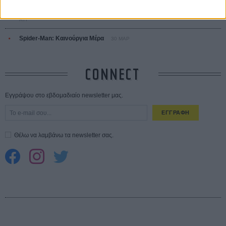
10 καυτές ταινίες (+ 5 δροσερές επανεκδόσεις) για τον Αύγουστο
01
ΑΥΓ
Spider-Man: Καινούργια Μέρα
30 ΜΑΡ
CONNECT
Εγγράψου στο εβδομαδιαίο newsletter μας.
ΕΓΓΡΑΦΗ
Θέλω να λαμβάνω τα newsletter σας.