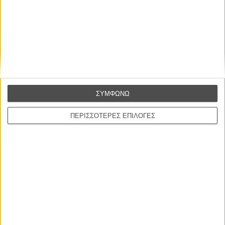
ΣΥΜΦΩΝΩ
ΠΕΡΙΣΣΟΤΕΡΕΣ ΕΠΙΛΟΓΕΣ
ΝΕΑ
Μίλα μου για καλοκαιρινά φεστιβάλ κινηματογράφου
στην Ελλάδα
Ο πιο αναλυτικός οδηγός των καλοκαιρινών φεστιβάλ σε νησιά και ηπειρωτική
Ελλάδα είναι εδώ