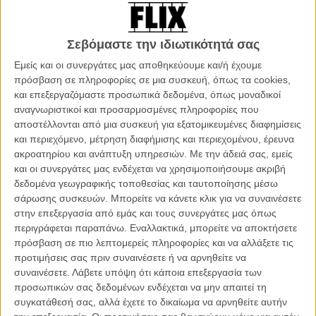
Από την Κυριακή, 1η Δεκεμβρίου και κάθε πρωί, χωρίς εξαιρέσεις, το
Flix σας κάνει «δώρο» μια μουσική σκηνή από το σινεμά, στο…
πνεύμα των ημερών. Κάθε μέρα, με τον πρωινό σας καφέ ή τη
Σεβόμαστε την ιδιωτικότητά σας
βραδινή σας χαλάρωση, δείτε μια από τις πιο «μουσικές» σκηνές
του σινεμά που έχουμε αγαπήσει ή που σας προτείνουμε:
Εμείς και οι συνεργάτες μας αποθηκεύουμε και/ή έχουμε
κινηματογραφικές στιγμές γεμάτες μελωδίες, τραγούδια που
πρόσβαση σε πληροφορίες σε μια συσκευή, όπως τα cookies,
γνωρίσαμε σε ταινίες και κρατήσαμε κοντά μας, νότες και στίχους
και επεξεργαζόμαστε προσωπικά δεδομένα, όπως μοναδικοί
που μιλούν πιο καθαρά από το καλύτερο σενάριο! Για 25 μέρες, το
αναγνωριστικοί και προσαρμοσμένες πληροφορίες που
Flix σας χαρίζει μια μουσική σκηνή από το σινεμά, για να λέμε
αποστέλλονται από μια συσκευή για εξατομικευμένες διαφημίσεις
καλημέρα ως τα Χριστούγεννα!
και περιεχόμενο, μέτρηση διαφήμισης και περιεχομένου, έρευνα
ακροατηρίου και ανάπτυξη υπηρεσιών.
Με την άδειά σας, εμείς
Σήμερα πατάμε play στo «Cry-Baby» του Τζον Γουότερς
και οι συνεργάτες μας ενδέχεται να χρησιμοποιήσουμε ακριβή
Χριστούγεννα χωρίς Τζον Γουότερς δε γίνονται, ούτε και
δεδομένα γεωγραφικής τοποθεσίας και ταυτοποίησης μέσω
οποιαδήποτε άλλη εποχή του χρόνου για την ακρίβεια! Το 1990, ο
σάρωσης συσκευών. Μπορείτε να κάνετε κλικ για να συναινέσετε
σκηνοθέτης από τη Βαλτιμόρη έκανε το δικό του teenage angst
στην επεξεργασία από εμάς και τους συνεργάτες μας όπως
μιούζικαλ, μια πληθωρική μεταφορά της χρυσής εποχής του ’50,
περιγράφεται παραπάνω. Εναλλακτικά, μπορείτε να αποκτήσετε
αλλά υπέροχα διαβρωμένη και αιρετική. Ο Τζόνι Ντεπ είναι ο
πρόσβαση σε πιο λεπτομερείς πληροφορίες και να αλλάξετε τις
Γουέιντ, με την πρωτοφανή ικανότητα να χύνει ένα μόνο δάκρυ,
προτιμήσεις σας πριν συναινέσετε ή να αρνηθείτε να
ένας «επαναστάτης χωρίς αιτία», ηγετικό μέλος της συμμορίας των
συναινέσετε.
Λάβετε υπόψη ότι κάποια επεξεργασία των
κακών παιδιών, των «drapes», που ερωτεύεται την καλοβαλμένη
προσωπικών σας δεδομένων ενδέχεται να μην απαιτεί τη
και αθώα Αλισον, που ξεκάθαρα ανήκει στους καθώς πρέπει
συγκατάθεσή σας, αλλά έχετε το δικαίωμα να αρνηθείτε αυτήν
«squares», αλλά θέλει πολύ να επαναστατήσει επίσης. Το ρομάντζο