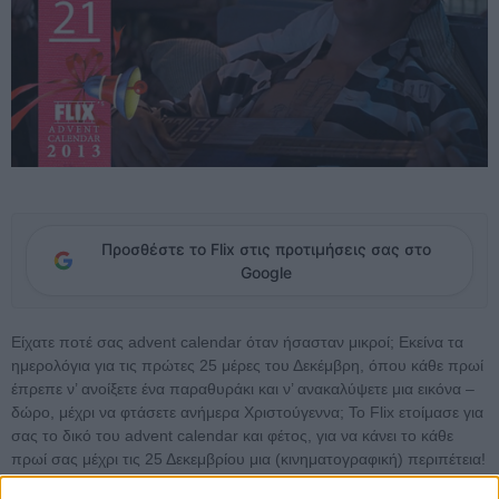
Προσθέστε το Flix στις προτιμήσεις σας στο
Google
Είχατε ποτέ σας advent calendar όταν ήσασταν μικροί; Εκείνα τα
ημερολόγια για τις πρώτες 25 μέρες του Δεκέμβρη, όπου κάθε πρωί
έπρεπε ν’ ανοίξετε ένα παραθυράκι και ν’ ανακαλύψετε μια εικόνα –
δώρο, μέχρι να φτάσετε ανήμερα Χριστούγεννα; Το Flix ετοίμασε για
σας το δικό του advent calendar και φέτος, για να κάνει το κάθε
πρωί σας μέχρι τις 25 Δεκεμβρίου μια (κινηματογραφική) περιπέτεια!