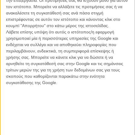
την επεξεργασία. Οι προτιμήσεις σας θα ισχύουν μόνο για αυτόν
τους θα χρειαστεί να υπερβεί τα μεγαλύτερα εμπόδια και
τον ιστότοπο. Μπορείτε να αλλάξετε τις προτιμήσεις σας ή να
ταυτόχρονα θα φέρει μεγάλες ταραχές στη μικρή τους πόλη. Δίπλα
ανακαλέσετε τη συγκατάθεσή σας ανά πάσα στιγμή
στον Τζόνι Ντεπ και την Εϊμι Λοκέιν, δε λείπουν φαντασμαγορικές
επιστρέφοντας σε αυτόν τον ιστότοπο και κάνοντας κλικ στο
εμφανίσεις από αγαπημένες μορφές σαν τον Ιγκι Ποπ, την Τρέισι
κουμπί "Απορρήτου" στο κάτω μέρος της ιστοσελίδας.
Λορντς, τον Τζο Νταλεσάντρο και την Πάτι Χερστ. Στη σκηνή που
Λάβετε επίσης υπόψη ότι αυτός ο ιστότοπος/η εφαρμογή
ακολουθεί, ο Γουέιντ είναι κλεισμένος στη φυλακή και τραγουδά σε
χρησιμοποιεί μία ή περισσότερες υπηρεσίες της Google και
απόλυτη αρμονία φωνητικών με τους συγκρατούμενούς του, ενώ η
ενδέχεται να συλλέγει και να αποθηκεύει πληροφορίες που
Αλισον κλαίει πικρά μόνη στο σπίτι. Κι αν κάποτε κι εσείς κλάψετε
περιλαμβάνουν, ενδεικτικά, τη συμπεριφορά επίσκεψης ή
για κάποιον, μην ξεχάστε να φυλάξετε τα δάκρυά σας σε βαζάκι.
χρήσης σας. Μπορείτε να κάνετε κλικ για να δώσετε ή να
Ποτέ δεν ξέρεις σε τι μπορεί να χρειαστούν!
αρνηθείτε τη συγκατάθεσή σας στην Google και τις σημάνσεις
τρίτων μερών της για τη χρήση των δεδομένων σας για τους
info
Cry-Baby / 1990 / σκηνοθεσία, σενάριο: Τζον Γουότερς /
σκοπούς που καθορίζονται παρακάτω στην ενότητα
Φωτογραφία: Ντέιβιντ Ινσλεϊ / Μοντάζ: Τζάνις Χάμπτον / Μουσική:
συγκατάθεσης της Google.
Πάτρικ Γουιλιαμς / Παραγωγή: Ρέιτσελ Τάλαλεϊ / Πρωταγωνιστούν:
Τζόνι Ντεπ, Εϊμι Λοκέιν, Σούζαν Ταϊρέλ, Πόλι Μπέργκεν, Ιγκι Ποπ,
Ρίκι Λέικ, Τρέισι Λορντς, Κιμ ΜακΓκουάιρ, Τρόι Ντόναχιου, Τζο
Νταλεσάντρο, Τζόι Χέδερτον, Ντέιβιντ Νέλσον, Πάτι Χερστ /
Διάρκεια: 85’ / Τραγούδι: «Teardrops are Falling» των The Five
Wings, με τη φωνή του Τζέιμς Ιντβελντ