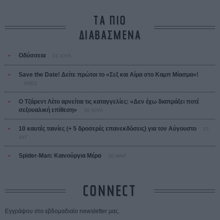
ΤΑ ΠΙΟ
ΔΙΑΒΑΣΜΕΝΑ
Οδύσσεια
01 ΙΟΥΛ
Save the Date! Δείτε πρώτοι το «Σεξ και Αίμα στο Καμπ Μίασμα»!
ΧΘΕΣ
Ο Τζάρεντ Λέτο αρνείται τις καταγγελίες: «Δεν έχω διαπράξει ποτέ
σεξουαλική επίθεση»
30 ΙΟΥΛ
10 καυτές ταινίες (+ 5 δροσερές επανεκδόσεις) για τον Αύγουστο
01
ΑΥΓ
Spider-Man: Καινούργια Μέρα
30 ΜΑΡ
CONNECT
Εγγράψου στο εβδομαδιαίο newsletter μας.