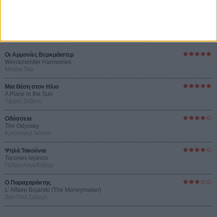
Οι Αρμονίες Βερκμάιστερ
Werckmeister Harmonies
Μπέλα Ταρ
Μια Θέση στον Ηλιο
A Place in the Sun
Τζορτζ Στίβενς
Οδύσσεια
The Odyssey
Κρίστοφερ Νόλαν
Ψηλά Τακούνια
Tacones lejanos
Πέδρο Αλμοδόβαρ
Ο Παραχαράκτης
L’ Affaire Bojarski (The Moneymaker)
Ζαν-Πολ Σαλομέ