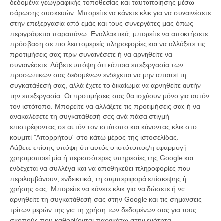
δεδομένα γεωγραφικής τοποθεσίας και ταυτοποίησης μέσω
σάρωσης συσκευών. Μπορείτε να κάνετε κλικ για να συναινέσετε
Είναι απίθανο ότι πέρασαν 20+1 χρόνια από την πρεμιέρα της
στην επεξεργασία από εμάς και τους συνεργάτες μας όπως
εμβληματικής πλέον (και αυτοβιογραφικής) ταινίας του Κάμερον
περιγράφεται παραπάνω. Εναλλακτικά, μπορείτε να αποκτήσετε
Κρόου. Kαι παρόλο που η επέτειός της έπεσε μέσα στην πανδημία,
πρόσβαση σε πιο λεπτομερείς πληροφορίες και να αλλάξετε τις
οι φανς έκαναν διαδικτυακές εκδηλώσεις για να τη γιορτάσουν. Εμείς
προτιμήσεις σας πριν συναινέσετε ή να αρνηθείτε να
ας την δούμε στην μικρή μας οθόνη, με την ελπίδα να ανεβάσουμε
συναινέσετε.
Λάβετε υπόψη ότι κάποια επεξεργασία των
την ένταση στα ηχεία της μεγάλης στα 25 της χρόνια.
προσωπικών σας δεδομένων ενδέχεται να μην απαιτεί τη
συγκατάθεσή σας, αλλά έχετε το δικαίωμα να αρνηθείτε αυτήν
Το «Σχεδόν Διάσημοι» («Almost Famous»), η ημι-βιογραφική ταινία
την επεξεργασία. Οι προτιμήσεις σας θα ισχύουν μόνο για αυτόν
του Κάμερον Κρόου που αφηγείται τις περιπέτειες ενός 15χρονου
τον ιστότοπο. Μπορείτε να αλλάξετε τις προτιμήσεις σας ή να
αγοριού, ο οποίος, κρύβοντας την ηλικία του, έπιασε το 1973
ανακαλέσετε τη συγκατάθεσή σας ανά πάσα στιγμή
δουλειά στο μουσικό περιοδικό «Rolling Stone», ακολούθησε σε
επιστρέφοντας σε αυτόν τον ιστότοπο και κάνοντας κλικ στο
περιοδεία ένα διάσημο συγκρότημα κι έζησε από κοντά τις ένδοξες
κουμπί "Απορρήτου" στο κάτω μέρος της ιστοσελίδας.
(και γλυκόπικρες) sex, drugs & rock 'n' roll μέρες της ροκ, κλείνει
Λάβετε επίσης υπόψη ότι αυτός ο ιστότοπος/η εφαρμογή
σήμερα 15 χρόνια από την πρεμιέρα της. Είχε κυκλοφορήσει στην
χρησιμοποιεί μία ή περισσότερες υπηρεσίες της Google και
Αμερική στις 13 Σεπτεμβρίου του 2000. Aκριβώς πάνω στην αλλαγή
ενδέχεται να συλλέγει και να αποθηκεύει πληροφορίες που
της χιλιετίας, αποχαιρετούσε τους μύθους της προηγούμενης.
περιλαμβάνουν, ενδεικτικά, τη συμπεριφορά επίσκεψης ή
χρήσης σας. Μπορείτε να κάνετε κλικ για να δώσετε ή να
H ταινία προβάλλεται στις 00.00 στην ΕΡΤ 1
αρνηθείτε τη συγκατάθεσή σας στην Google και τις σημάνσεις
τρίτων μερών της για τη χρήση των δεδομένων σας για τους
σκοπούς που καθορίζονται παρακάτω στην ενότητα