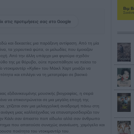
Βιμ Β
Συνέντ
ix στις προτιμήσεις σας στο Google
δώ και δεκαετίες μια παράξενη αντίφαση. Από τη μία
να, τα χορευτικά φώτα, οι μελωδίες που έμοιαζαν
ποχή. Από την άλλη υπάρχει μια φιγούρα σχεδόν
μύθο της με θόρυβο, ούτε προσπάθησε να πείσει το
Το ντοκιμαντέρ «Kylie» του Μάικλ Χαρτ μοιάζει να
ότητα και επιλέγει να τη μετατρέψει σε βασικό
ιας εξιδανικευμένης μουσικής βιογραφίας, η σειρά
θένα να επικεντρώνεται σε μια μεγάλη εποχή της
ερα, χτίζεται σαν μια μελαγχολική αναδρομή πάνω στη
ανάγκη μιας καλλιτέχνιδας να επαναπροσδιορίζει τον
την Κάιλι σαν άπιαστο ποπ είδωλο αλλά σαν άνθρωπο
ύστημα που απαιτούσε συνεχώς ανανέωση, χαμόγελο και
έρουσα ποιότητα του ντοκιμαντέρ του.