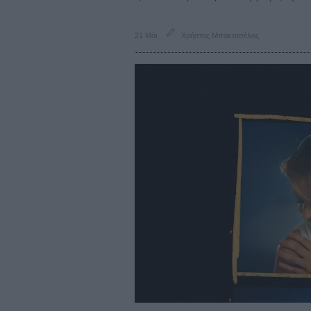
21 Μάι
Χρήστος Μπακατσέλος