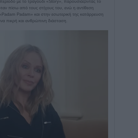
ν περίοδο με το τραγούδι «Story», παρουσιάζοντάς το
ταν πίσω από τους στίχους του, ενώ η αντίθεση
υ «Padam Padam» και στην εσωτερική της κατάρρευση
μενα πικρή και ανθρώπινη διάσταση.