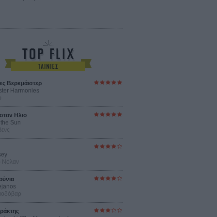
ες Βερκμάιστερ
ster Harmonies
ρ
στον Ηλιο
 the Sun
βενς
sey
ρ Νόλαν
ούνια
ejanos
μοδόβαρ
ράκτης