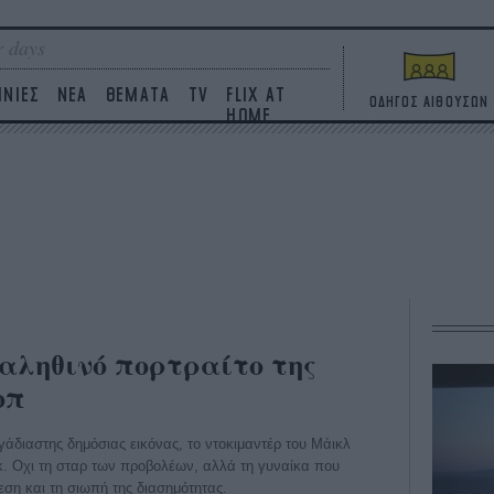
 days
ΙΝΙΕΣ
ΝΕΑ
ΘΕΜΑΤΑ
TV
FLIX AT
ΟΔΗΓΟΣ ΑΙΘΟΥΣΩΝ
HOME
α αληθινό πορτραίτο της
οπ
γάδιαστης δημόσιας εικόνας, το ντοκιμαντέρ του Μάικλ
κ. Οχι τη σταρ των προβολέων, αλλά τη γυναίκα που
εση και τη σιωπή της διασημότητας.