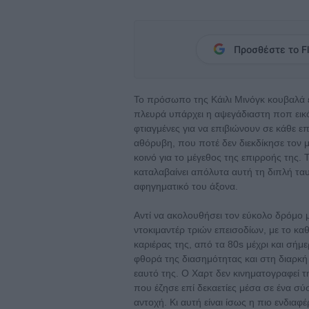
Προσθέστε το Fl
Το πρόσωπο της Κάιλι Μινόγκ κουβαλά ε
πλευρά υπάρχει η αψεγάδιαστη ποπ εικό
φτιαγμένες για να επιβιώνουν σε κάθε ε
αθόρυβη, που ποτέ δεν διεκδίκησε τον 
κοινό για το μέγεθος της επιρροής της. 
καταλαβαίνει απόλυτα αυτή τη διπλή ταυτ
αφηγηματικό του άξονα.
Αντί να ακολουθήσει τον εύκολο δρόμο μ
ντοκιμαντέρ τριών επεισοδίων, με το κα
καριέρας της, από τα 80s μέχρι και σήμ
φθορά της διασημότητας και στη διαρκή 
εαυτό της. Ο Χαρτ δεν κινηματογραφεί 
που έζησε επί δεκαετίες μέσα σε ένα σ
αντοχή. Κι αυτή είναι ίσως η πιο ενδιαφ