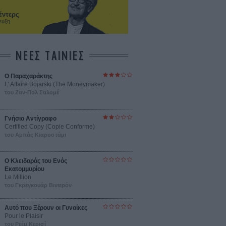
έντερς
ευξη
ΝΕΕΣ ΤΑΙΝΙΕΣ
Ο Παραχαράκτης
L’ Affaire Bojarski (The Moneymaker)
του Ζαν-Πολ Σαλομέ
Γνήσιο Αντίγραφο
Certified Copy (Copie Conforme)
του Αμπάς Κιαροστάμι
Ο Κλειδαράς του Ενός
Εκατομμυρίου
Le Million
του Γκρεγκουάρ Βινιερόν
Αυτό που Ξέρουν οι Γυναίκες
Pour le Plaisir
του Ρεέμ Κερισί