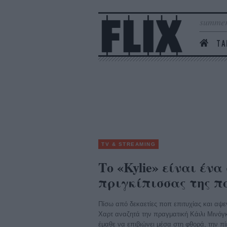
summer
ΤΑ
TV & STREAMING
Το «Kylie» είναι έν
πριγκίπισσας της π
Πίσω από δεκαετίες ποπ επιτυχίας και αψε
Χαρτ αναζητά την πραγματική Κάιλι Μινόγ
έμαθε να επιβιώνει μέσα στη φθορά, την πί