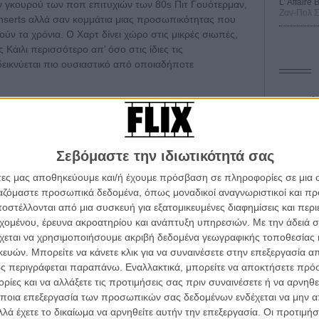
L’ Affaire
ον γκουρού των ποπ επιτυχιών των 80s Πιτ Γουότερμαν,
Ζαν-Πολ 
inserts αλλά σαν κομμάτια μιας προσωπικότητας που
ν τα χρόνια. Ο Χαρτ δίνει χώρο στις μικρές σιωπές,
ς Κάιλι περισσότερο απ’ όσο στις ίδιες τις
δεικνύεται πιο ουσιαστικό από οποιαδήποτε
Οδύσ
 χωρίς ιδιαίτερους πειραματισμούς, όμως το μοντάζ
αισθηματική ένταση. Από την εποχή του «I Should Be
Save
χρι την πιο ώριμη περίοδο του «Can’t Get You Out of
Καμπ
Σεβόμαστε την ιδιωτικότητά σας
ρ παρακολουθεί την εξέλιξη της Κάιλι όχι μόνο ως
Ο Τζ
ς που συνεχώς επανασχεδιαζόταν για να επιβιώσει μέσα
άτες μας αποθηκεύουμε και/ή έχουμε πρόσβαση σε πληροφορίες σε μια
διαπ
ργαζόμαστε προσωπικά δεδομένα, όπως μοναδικοί αναγνωριστικοί και 
στέλλονται από μια συσκευή για εξατομικευμένες διαφημίσεις και περ
10 κ
ότητα γύρω από τον Μάικλ Χάτσενς, του frontman των
α τα βλέπεις όλα σινεμά...
τον 
εχομένου, έρευνα ακροατηρίου και ανάπτυξη υπηρεσιών.
Με την άδειά σα
κινηματογραφική εβδομάδα
 σκηνοθεσία αποφεύγει τον εύκολο μελοδραματισμό και
χεται να χρησιμοποιήσουμε ακριβή δεδομένα γεωγραφικής τοποθεσίας 
τας την ίδια την Κάιλι να περιγράψει πώς εκείνη η
Spid
 τον τρόπο του flix
ών. Μπορείτε να κάνετε κλικ για να συναινέσετε στην επεξεργασία απ
ον εαυτό της. Οι σκηνές όπου προβάλλονται κοινές
ς περιγράφεται παραπάνω. Εναλλακτικά, μπορείτε να αποκτήσετε πρό
 συναυλιών έχουν μια σχεδόν στοιχειωμένη αίσθηση,
ίες και να αλλάξετε τις προτιμήσεις σας πριν συναινέσετε ή να αρνηθεί
ή που χάθηκε οριστικά.
wsletter
του flix, στο inbox σου
ποια επεξεργασία των προσωπικών σας δεδομένων ενδέχεται να μην απ
λά έχετε το δικαίωμα να αρνηθείτε αυτήν την επεξεργασία. Οι προτιμήσ