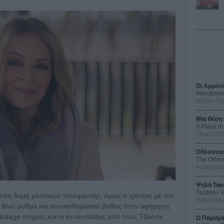
Οι Αρμονί
Werckmei
Μπέλα Τα
Μια Θέση 
A Place in
Τζορτζ Στί
Οδύσσεια
The Odys
Κρίστοφε
Ψηλά Τακ
Tacones l
σική δομή μουσικού ντοκιμαντέρ, όμως ο τρόπος με τον
Πέδρο Αλ
ό δίνει ρυθμό και συναισθηματικό βάθος στην αφήγηση.
ckstage στιγμές και οι συνεντεύξεις από τους Τζέισον
Ο Παραχα