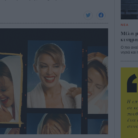
ΝΕΑ
Μίλα μ
κινημα
Ο πιο ανα
νησιά και 
Η επ
σε κ
πουθ
ένα 
συνα