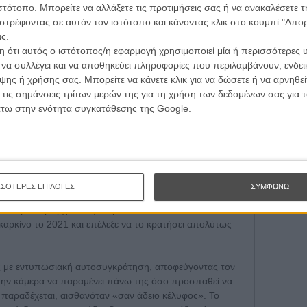
τογραφικές ειδήσεις | νέες ταινίες | πρόγραμμα αιθουσών για όλη την Ελλάδα |
ιστότοπο. Μπορείτε να αλλάξετε τις προτιμήσεις σας ή να ανακαλέσετε
Εγγράψου 
ές | συνεντεύξεις | απόψεις | αφιερώματα | διαγωνισμοί
εί να ακολουθεί ασφαλή αφηγηματικά
στρέφοντας σε αυτόν τον ιστότοπο και κάνοντας κλικ στο κουμπί "Απ
ς.
 καλύτερες στιγμές του βρίσκει κάτι
 ότι αυτός ο ιστότοπος/η εφαρμογή χρησιμοποιεί μία ή περισσότερες 
 επιφάνεια της νοσταλγίας και της
Θέλω ν
ι να συλλέγει και να αποθηκεύει πληροφορίες που περιλαμβάνουν, ενδεικ
ΕΓΓΡΑΦΗ
ης ή χρήσης σας. Μπορείτε να κάνετε κλικ για να δώσετε ή να αρνηθε
 τις σημάνσεις τρίτων μερών της για τη χρήση των δεδομένων σας για
άτω στην ενότητα συγκατάθεσης της Google.
ντοκιμαντέρ είναι χωρίς αμφιβολία το εκτενές μέρος του
 Καίλι με τον καρκίνο, εκεί όπου ο Χαρτ αφήνει στην
καριέρας και μετατρέπει τη σειρά σε κάτι πολύ πιο
πιστρέφει αρχικά στο 2005 και στην πρώτη διάγνωση
ια πλευρά εκείνης της περιόδου αλλά και την
ΣΣΟΤΕΡΕΣ ΕΠΙΛΟΓΕΣ
ΣΥΜΦΩΝΩ
σο στην ίδια όσο και στην οικογένειά της. Ομως το
τοκιμαντέρ έρχεται λίγο πριν το τέλος, όταν
αρκίνο το 2021 και επέλεξε να το κρατήσει απολύτως
ές με εντυπωσιακή αυτοσυγκράτηση, αποφεύγοντας τον
την κάμερα να παραμένει πάνω της όσο προσπαθεί να
ς παραδέχεται, αισθανόταν «σαν άδειο κέλυφος». Το