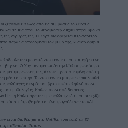
δεν ξεφεύγει εντελώς από τις συμβάσεις του είδους.
ά και σημεία όπου το ντοκιμαντέρ δείχνει απρόθυμο να
χές της καριέρας της. Ο Χαρτ ενδιαφέρεται περισσότερο
ότητα παρά να αποδομήσει τον μύθο της, κι αυτό αφήνει
ς.
 καλοδουλεμένο μουσικό ντοκιμαντέρ που καταφέρνει να
 βιτρίνα. Ο Χαρτ αντιμετωπίζει την Κάιλι περισσότερο
 στις μεταμορφώσεις της, άλλοτε προστατευμένη από τη
ένη μέσα σε αυτήν. Το ντοκιμαντέρ μπορεί να ακολουθεί
ις καλύτερες στιγμές του βρίσκει κάτι αληθινό πίσω
της ποπ μυθολογίας. Καθώς πίσω από δεκαετίες
ν hits, η Κάιλι παραμένει μια καλλιτέχνιδα που συνεχίζει
που κάποτε έκρυβε μέσα σε ένα τραγούδι σαν το «All
ie» είναι διαθέσιμα στο Netflix, ενώ από τις 27
 της «Tension Tour».