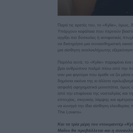
Παρά τις αρετές του, το «Kylie», όμως, 
Υπάρχουν κεφάλαια που περνούν βιαστικ
αγγίξει πιο δύσκολες ή αντιφατικές πτυ
να διατηρήσει μια συναισθηματική οικει
μια αίσθηση ανολοκλήρωτης εξερεύνηση
Παρόλα αυτά, το «Kylie» παραμένει ένα
βρει ανθρώπινο παλμό πίσω από την ποπ
σαν μια φιγούρα που έμαθε να ζει μέσα
δημόσια εικόνα της κι άλλοτε εγκλωβισμ
ασφαλή αφηγηματικά μονοπάτια, όμως στ
από την επιφάνεια της νοσταλγίας και 
επιτυχίας, σκηνικής λάμψης και αμέτρητω
να κυνηγά την ίδια αίσθηση ελευθερίας 
The Lovers».
Και τα τρία μέρη του ντοκιμαντέρ «Kyl
Μαΐου θα προβάλλεται και η συναυλία