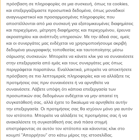
πρόσβαση σε πληροφορίες σε μια συσκευή, όπως τα cookies,
Ρομαντικό μελόδραμα χαμένων ευκαιριών και παρισινής νοσταλγίας,
και επεξεργαζόμαστε προσωπικά δεδομένα, όπως μοναδικοί
με πρωταγωνιστές τους Ελίζαμπεθ Τέιλερ και Βαν Τζόνσον.
αναγνωριστικοί και προσαρμοσμένες πληροφορίες που
αποστέλλονται από μια συσκευή για εξατομικευμένες διαφημίσεις
Η ταινία προβάλλεται στις 00.00 στο Κανάλι της Βουλής
και περιεχόμενο, μέτρηση διαφήμισης και περιεχομένου, έρευνα
ακροατηρίου και ανάπτυξη υπηρεσιών.
Με την άδειά σας, εμείς
και οι συνεργάτες μας ενδέχεται να χρησιμοποιήσουμε ακριβή
δεδομένα γεωγραφικής τοποθεσίας και ταυτοποίησης μέσω
σάρωσης συσκευών. Μπορείτε να κάνετε κλικ για να συναινέσετε
στην επεξεργασία από εμάς και τους συνεργάτες μας όπως
περιγράφεται παραπάνω. Εναλλακτικά, μπορείτε να αποκτήσετε
πρόσβαση σε πιο λεπτομερείς πληροφορίες και να αλλάξετε τις
προτιμήσεις σας πριν συναινέσετε ή να αρνηθείτε να
συναινέσετε.
Λάβετε υπόψη ότι κάποια επεξεργασία των
προσωπικών σας δεδομένων ενδέχεται να μην απαιτεί τη
συγκατάθεσή σας, αλλά έχετε το δικαίωμα να αρνηθείτε αυτήν
την επεξεργασία. Οι προτιμήσεις σας θα ισχύουν μόνο για αυτόν
τον ιστότοπο. Μπορείτε να αλλάξετε τις προτιμήσεις σας ή να
ανακαλέσετε τη συγκατάθεσή σας ανά πάσα στιγμή
επιστρέφοντας σε αυτόν τον ιστότοπο και κάνοντας κλικ στο
Ο Πατέρας (The Father) του Φλόριαν Ζέλερ
κουμπί "Απορρήτου" στο κάτω μέρος της ιστοσελίδας.