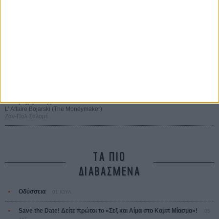
Μια Θέση στον Ηλιο
A Place in the Sun
Τζορτζ Στίβενς
Οδύσσεια
The Odyssey
Κρίστοφερ Νόλαν
Ψηλά Τακούνια
Tacones lejanos
Πέδρο Αλμοδόβαρ
Ο Παραχαράκτης
L’ Affaire Bojarski (The Moneymaker)
Ζαν-Πολ Σαλομέ
ΤΑ ΠΙΟ
ΔΙΑΒΑΣΜΕΝΑ
Οδύσσεια
01 ΙΟΥΛ
Save the Date! Δείτε πρώτοι το «Σεξ και Αίμα στο Καμπ Μίασμα»!
05