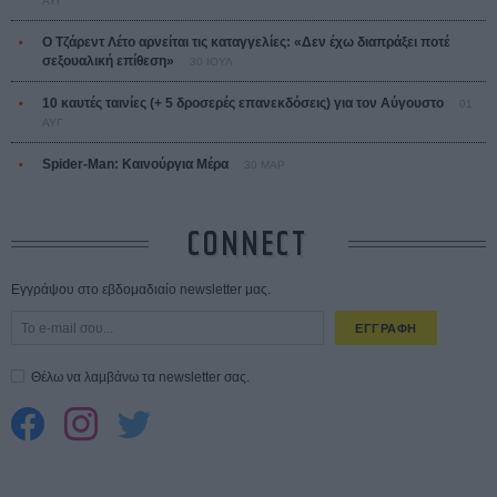
ΑΥΓ
Ο Τζάρεντ Λέτο αρνείται τις καταγγελίες: «Δεν έχω διαπράξει ποτέ
σεξουαλική επίθεση»
30 ΙΟΥΛ
10 καυτές ταινίες (+ 5 δροσερές επανεκδόσεις) για τον Αύγουστο
01
ΑΥΓ
Spider-Man: Καινούργια Μέρα
30 ΜΑΡ
CONNECT
Εγγράψου στο εβδομαδιαίο newsletter μας.
ΕΓΓΡΑΦΗ
Θέλω να λαμβάνω τα newsletter σας.