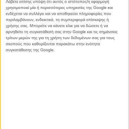
Λάβετε επίσης υπόψη ότι αυτός ο ιστότοπος/η εφαρμογή
Ένας ηλικιωμένος άνδρας αρνείται οποιαδήποτε βοήθεια του
χρησιμοποιεί μία ή περισσότερες υπηρεσίες της Google και
προσφέρει η κόρη του καθώς μεγαλώνει, θέλοντας να αποδείξει ότι
ενδέχεται να συλλέγει και να αποθηκεύει πληροφορίες που
δεν έχει ανάγκη κανέναν! Όταν κάποια στιγμή προσπαθεί να
περιλαμβάνουν, ενδεικτικά, τη συμπεριφορά επίσκεψης ή
αντιληφθεί τι συμβαίνει γύρω του, αρχίζει να αμφιβάλλει τόσο για
χρήσης σας. Μπορείτε να κάνετε κλικ για να δώσετε ή να
τους δικούς του ανθρώπους και τις πραγματικές προθέσεις τους,
αρνηθείτε τη συγκατάθεσή σας στην Google και τις σημάνσεις
όσο και για το ίδιο του το μυαλό και την πραγματικότητα που βιώνει.
τρίτων μερών της για τη χρήση των δεδομένων σας για τους
σκοπούς που καθορίζονται παρακάτω στην ενότητα
Επώδυνο να το ζήσεις, αλλά ταυτόχρονα μεγαλειώδες, αυτό είναι τo
συγκατάθεσης της Google.
κινηματογραφικό ντεμπούτο του Γάλλου θεατρικού συγγραφέα
Φλόριαν Ζέλερ που χάρισε επάξια στον Σερ Αντονι Χόπκινς ένα
ακόμα Οσκαρ Α' Ανδρικού Ρόλου.
Διαβάστε εδώ τη γνώμη του Flix.
H ταινία προβάλλεται στις 20.50 στο OPEN