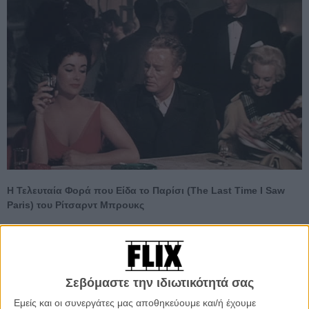
Η Τελευταία Φορά που Είδα το Παρίσι (The Last Time I Saw
Paris) του Ρίτσαρντ Μπρουκς
Ενας επίδοξος συγγραφέας επιστρέφει στο Παρίσι για να διεκδικήσει
την κηδεμονία της κόρης του. Με αυτή την αφορμή θυμάται την
ερωτική ιστορία που έζησε εκεί στη μεταπολεμική περίοδο με τη
μητέρα της, μια πλούσια Αμερικανίδα, που είχε τραγική κατάληξη.
Σεβόμαστε την ιδιωτικότητά σας
Κλασσική ταινία, βασισμένη στο έργο του Σκοτ Φιτζέραλντ.
Εμείς και οι συνεργάτες μας αποθηκεύουμε και/ή έχουμε