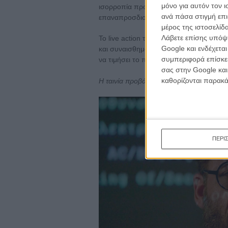
μόνο για αυτόν τον 
ισορροπία προς την ειρήνη, υπερβαίνον
ανά πάσα στιγμή επι
επαναπροσδιορίζοντας τι σημαίνει να είσ
μέρος της ιστοσελίδα
Λάβετε επίσης υπόψη
Το live action του «Πώς να Εκπαιδεύσετε
Google και ενδέχετα
και συναισθηματικά ζεστή μεταφορά που,
συμπεριφορά επίσκεψ
να τιμήσει το πρωτότυπο.
Διαβάστε εδώ 
σας στην Google και
καθορίζονται παρακ
H ταινία προβάλλεται στις 14.00 στο No
ΠΕΡΙ