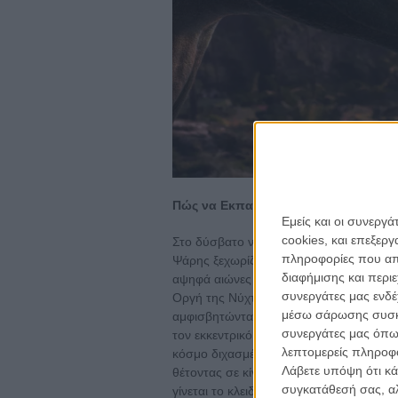
Πώς να Εκπαιδεύσετε τον Δράκο σας 
Εμείς και οι συνεργ
cookies, και επεξε
Στο δύσβατο νησί του Μπερκ, όπου οι Βίκ
πληροφορίες που απο
Ψάρης ξεχωρίζει. Ο ευρηματικός αλλά π
διαφήμισης και περι
αψηφά αιώνες παράδοσης όταν γίνεται φ
συνεργάτες μας ενδέ
Οργή της Νύχτας. Ο απίθανος δεσμός τ
μέσω σάρωσης συσκευ
αμφισβητώντας τα θεμέλια της κοινωνίας 
συνεργάτες μας όπω
τον εκκεντρικό σιδηρουργό του χωριού,
λεπτομερείς πληροφορ
κόσμο διχασμένο από τον φόβο και τις 
Λάβετε υπόψη ότι κά
θέτοντας σε κίνδυνο τόσο τους Βίκινγκ 
συγκατάθεσή σας, αλ
γίνεται το κλειδί για τη δημιουργία ενός