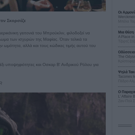
Οι Αρμονί
Werckmei
τιν Σκορσέζε
Μπέλα Τα
Μια Θέση 
ερικάνικη γειτονιά του Μπρούκλιν, φιλοδοξεί να
A Place in
κλωμα των ισχυρών της Μαφίας. Όταν τελικά τα
Τζορτζ Στί
ην ωμότητα, αλλά και τους κώδικες τιμής αυτού του
Οδύσσεια
The Odys
Κρίστοφε
έξι υποψηφιότητες και Οσκαρ Β' Ανδρικού Ρόλου για
Ψηλά Τακ
Tacones l
Πέδρο Αλ
AR
Ο Παραχα
L’ Affaire
Ζαν-Πολ 