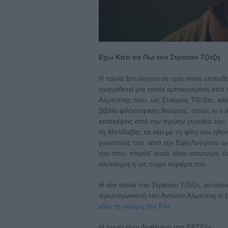
Εχω Κάτι να Πω του Στράτου Τζίτζη
Η ταινία ξετυλίγεται σε τρία meta επίπε
σκηνοθετεί μια ταινία εμπνευσμένη από 
Αλμπάνης που, ως Σταύρος Τζίτζας, alte
βιβλίο φιλοσοφικής θεωρίας, όπως κι ο ί
επισκέψεις από την πρώην γυναίκα του, 
τη Μολδαβία, τα λέει με τη φίλη του ηθ
γνωστούς του, από την Εφη Λογγίνου ω
του που, παρόλ' αυτά, είναι αποτυχία, ό
ολόκληρη η ως τώρα καριέρα του.
Η νέα ταινία του Στράτου Τζίτζη, αυτοα
πρωταγωνιστή τον Αντίνοο Αλμπάνη κι 
εδώ τη γνώμη του Flix.
Η ταινία είναι διαθέσιμη στο ΕΡΤFlix