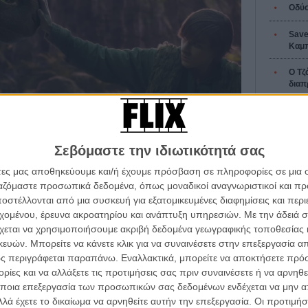
Οδύσ
Save
Καμπ
Ο Τζ
διαπ
10 κ
τον 
Σεβόμαστε την ιδιωτικότητά σας
Spid
(How to Train Your Dragon) του Ντιν ΝτεΜπλουά
άτες μας αποθηκεύουμε και/ή έχουμε πρόσβαση σε πληροφορίες σε μια
ργαζόμαστε προσωπικά δεδομένα, όπως μοναδικοί αναγνωριστικοί και 
ινγκ και οι δράκοι ήταν άσπονδοι εχθροί για γενιές, ο
στέλλονται από μια συσκευή για εξατομικευμένες διαφημίσεις και περ
αραμελημένος γιος του αρχηγού Στωικού του Μεγάλου,
εχομένου, έρευνα ακροατηρίου και ανάπτυξη υπηρεσιών.
Με την άδειά σα
ίλος με τον Φαφούτη, έναν φοβερό δράκο του είδους
Εγγράψου 
χεται να χρησιμοποιήσουμε ακριβή δεδομένα γεωγραφικής τοποθεσίας 
ους αποκαλύπτει την αληθινή φύση των δράκων,
ών. Μπορείτε να κάνετε κλικ για να συναινέσετε στην επεξεργασία απ
των Βίκινγκ. Με τη δυναμική και φιλόδοξη Αστριντ και
ς περιγράφεται παραπάνω. Εναλλακτικά, μπορείτε να αποκτήσετε πρό
 Σκόρδο, στο πλευρό του, ο Ψάρης αντιμετωπίζει έναν
ίες και να αλλάξετε τις προτιμήσεις σας πριν συναινέσετε ή να αρνηθεί
παρανοήσεις. Καθώς μια αρχαία απειλή αναδύεται
Θέλω ν
ποια επεξεργασία των προσωπικών σας δεδομένων ενδέχεται να μην απ
όσο και τους δράκους, η φιλία του Ψάρη με τον Φαφούτη
λά έχετε το δικαίωμα να αρνηθείτε αυτήν την επεξεργασία. Οι προτιμήσ
 νέου μέλλοντος. Μαζί, πρέπει να βρουν τη λεπτή