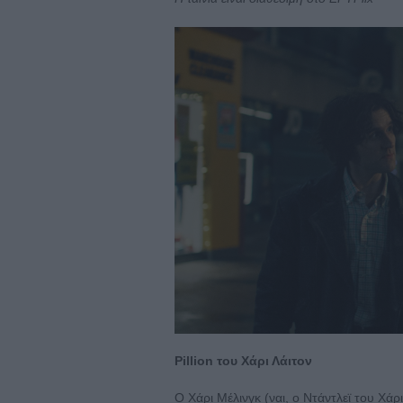
Pillion του Χάρι Λάιτον
Ο Χάρι Μέλινγκ (ναι, ο Ντάντλεϊ του Χάρ