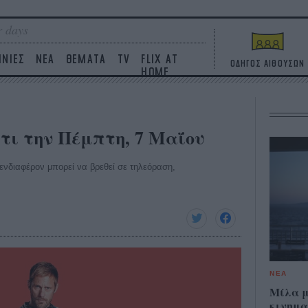
 days
ΙΝΙΕΣ
ΝΕΑ
ΘΕΜΑΤΑ
TV
FLIX AT
ΟΔΗΓΟΣ ΑΙΘΟΥΣΩΝ
HOME
ίτι την Πέμπτη, 7 Μαΐου
ο ενδιαφέρον μπορεί να βρεθεί σε τηλεόραση,
ΝΕΑ
Μίλα μ
κινημα