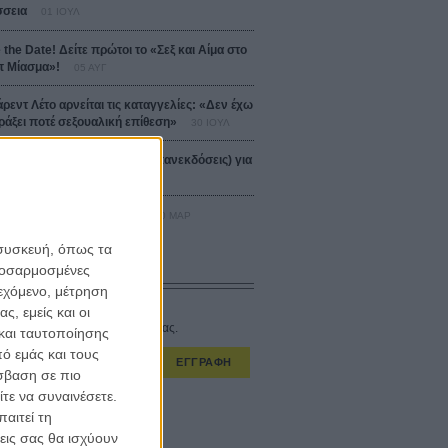
σεια
01 ΙΟΥΛ
 the Date! Δείτε πρώτοι το «Σεξ και Αίμα στο
 Μίασμα»!
05 ΑΥΓ
άρεντ Λέτο αρνείται τις καταγγελίες: «Δεν έχω
ράξει ποτέ σεξουαλική επίθεση»
30 ΙΟΥΛ
αυτές ταινίες (+ 5 δροσερές επανεκδόσεις) για
Αύγουστο
01 ΑΥΓ
er-Man: Καινούργια Μέρα
30 ΜΑΡ
 συσκευή, όπως τα
προσαρμοσμένες
CONNECT
ιεχόμενο, μέτρηση
ς, εμείς και οι
στο εβδομαδιαίο newsletter μας.
και ταυτοποίησης
ό εμάς και τους
ΕΓΓΡΑΦΗ
σβαση σε πιο
τε να συναινέσετε.
α λαμβάνω τα newsletter σας.
αιτεί τη
εις σας θα ισχύουν