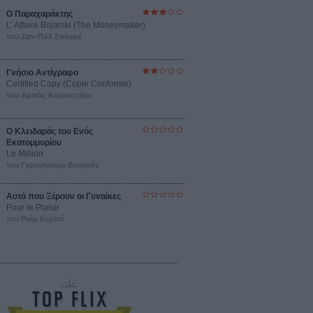
Ο Παραχαράκτης
L’ Affaire Bojarski (The Moneymaker)
του Ζαν-Πολ Σαλομέ
Γνήσιο Αντίγραφο
Certified Copy (Copie Conforme)
του Αμπάς Κιαροστάμι
Ο Κλειδαράς του Ενός
Εκατομμυρίου
Le Million
του Γκρεγκουάρ Βινιερόν
Αυτό που Ξέρουν οι Γυναίκες
Pour le Plaisir
του Ρεέμ Κερισί