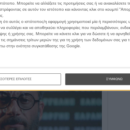
ιστότοπο. Μπορείτε να αλλάξετε τις προτιμήσεις σας ή να ανακαλέσετε
τας τα όρια των κόσμων τους και
στρέφοντας σε αυτόν τον ιστότοπο και κάνοντας κλικ στο κουμπί "Απ
αι ήρωας και ηγέτης.
ς.
 ότι αυτός ο ιστότοπος/η εφαρμογή χρησιμοποιεί μία ή περισσότερες 
 τον Δράκο σας» είναι μια προσεγμένη, τεχνικά άρτια
ι να συλλέγει και να αποθηκεύει πληροφορίες που περιλαμβάνουν, ενδεικ
 αν και δεν προσφέρει τίποτα καινούργιο, καταφέρνει
ης ή χρήσης σας. Μπορείτε να κάνετε κλικ για να δώσετε ή να αρνηθε
τη γνώμη του Flix.
 τις σημάνσεις τρίτων μερών της για τη χρήση των δεδομένων σας για
άτω στην ενότητα συγκατάθεσης της Google.
va Cinema 2
ΣΣΟΤΕΡΕΣ ΕΠΙΛΟΓΕΣ
ΣΥΜΦΩΝΩ