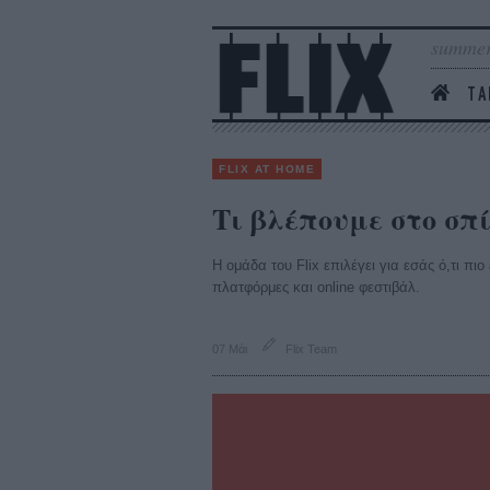
summer
ΤΑ
FLIX AT HOME
Τι βλέπουμε στο σπ
Η ομάδα του Flix επιλέγει για εσάς ό,τι πι
πλατφόρμες και online φεστιβάλ.
07 Μάι
Flix Team