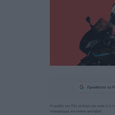
Προσθέστε το Fl
Η ομάδα του Flix επιλέγει για εσάς ό,τι
πλατφόρμες και online φεστιβάλ.