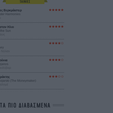
ες Βερκμάιστερ
ster Harmonies
ρ
στον Ηλιο
 the Sun
βενς
sey
ρ Νόλαν
ούνια
ejanos
μοδόβαρ
ράκτης
 Bojarski (The Moneymaker)
Σαλομέ
ΤΑ ΠΙΟ ΔΙΑΒΑΣΜΕΝΑ