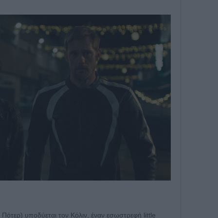
ι Πότερ) υποδύεται τον Κόλιν, έναν εσωστρεφή little