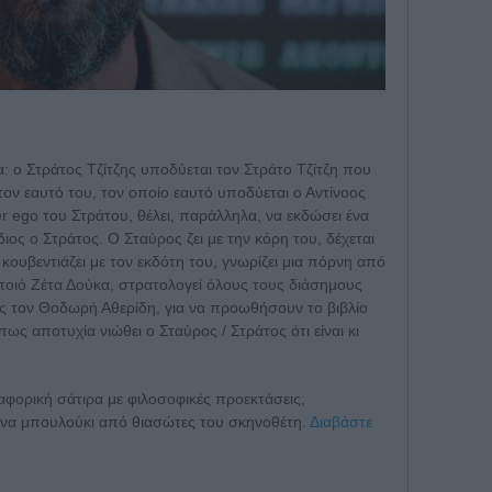
δα: ο Στράτος Τζίτζης υποδύεται τον Στράτο Τζίτζη που
τον εαυτό του, τον οποίο εαυτό υποδύεται ο Αντίνοος
r ego του Στράτου, θέλει, παράλληλα, να εκδώσει ένα
διος ο Στράτος. Ο Σταύρος ζει με την κόρη του, δέχεται
κουβεντιάζει με τον εκδότη του, γνωρίζει μια πόρνη από
οποιό Ζέτα Δούκα, στρατολογεί όλους τους διάσημους
ς τον Θοδωρή Αθερίδη, για να προωθήσουν το βιβλίο
πως αποτυχία νιώθει ο Σταύρος / Στράτος ότι είναι κι
ναφορική σάτιρα με φιλοσοφικές προεκτάσεις,
ένα μπουλούκι από θιασώτες του σκηνοθέτη.
Διαβάστε