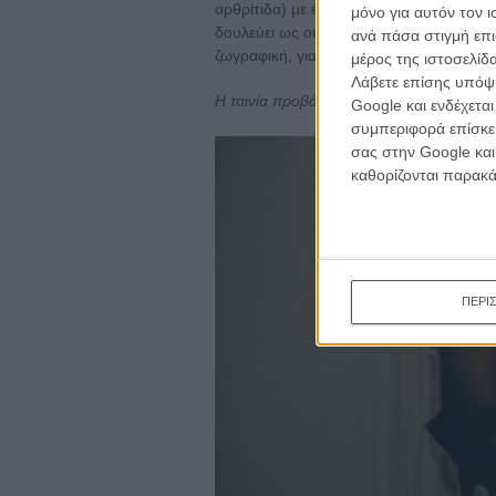
αρθρίτιδα) με έναν αντικοινωνικό ιχθυοπ
μόνο για αυτόν τον 
δουλεύει ως οικονόμος, ενώ παράλληλα 
ανά πάσα στιγμή επι
ζωγραφική, για την οποία θα γινόταν αρ
μέρος της ιστοσελίδα
Λάβετε επίσης υπόψη
H ταινία προβάλλεται στις 21.00 στην ΕΡ
Google και ενδέχετα
συμπεριφορά επίσκεψ
σας στην Google και
καθορίζονται παρακ
ΠΕΡΙ