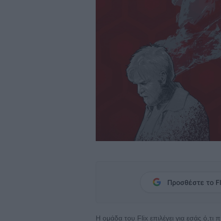
Προσθέστε το Fl
Η ομάδα του Flix επιλέγει για εσάς ό,τι