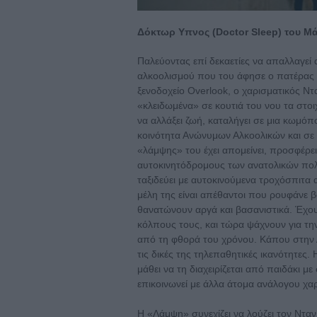
Δόκτωρ Υπνος (Doctor Sleep) του Μ
Παλεύοντας επί δεκαετίες να απαλλαγεί 
αλκοολισμού που του άφησε ο πατέρας τ
ξενοδοχείο Overlook, ο χαρισματικός Ντ
«κλειδωμένα» σε κουτιά του νου τα στοι
να αλλάξει ζωή, καταλήγει σε μια κωμόπο
κοινότητα Ανώνυμων Αλκοολικών και σε 
«λάμψης» του έχει απομείνει, προσφέρε
αυτοκινητόδρομους των ανατολικών πολι
ταξιδεύει με αυτοκινούμενα τροχόσπιτα 
μέλη της είναι απέθαντοι που ρουφάνε 
θανατώνουν αργά και βασανιστικά. Έχο
κόλπους τους, και τώρα ψάχνουν για τη
από τη φθορά του χρόνου. Κάπου στην Ατ
τις δικές της τηλεπαθητικές ικανότητες.
μάθει να τη διαχειρίζεται από παιδάκι μ
επικοινωνεί με άλλα άτομα ανάλογου χαρ
Η «Λάμψη» συνεχίζει να λούζει τον Ντα