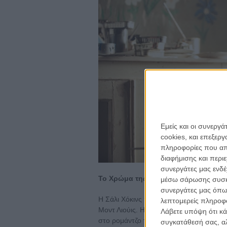
Εμείς και οι συνεργ
cookies, και επεξε
πληροφορίες που απο
διαφήμισης και περι
συνεργάτες μας ενδέ
Το Χρώμα της Ζωής (Maudie) της Εϊσ
μέσω σάρωσης συσκευ
συνεργάτες μας όπω
Η Σάλι Χόκινς πρωταγωνιστεί στο biopi
λεπτομερείς πληροφορ
Μοντ Λιούις. Η ταινία, η οποία εκτυλίσσε
Λάβετε υπόψη ότι κά
στο ρομάντζο της εύθραυστης καλλιτέχν
συγκατάθεσή σας, αλ