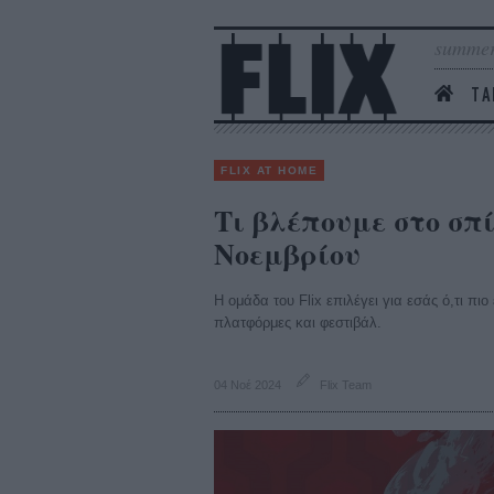
summer
ΤΑ
FLIX AT HOME
Τι βλέπουμε στο σπί
Νοεμβρίου
Η ομάδα του Flix επιλέγει για εσάς ό,τι πι
πλατφόρμες και φεστιβάλ.
04 Νοέ 2024
Flix Team