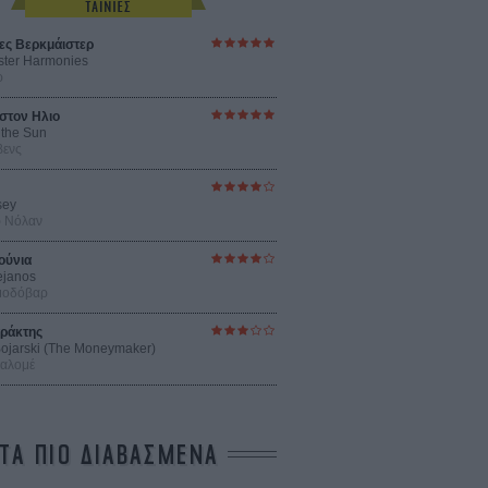
ες Βερκμάιστερ
ster Harmonies
ρ
στον Ηλιο
 the Sun
βενς
sey
ρ Νόλαν
ούνια
ejanos
μοδόβαρ
ράκτης
 Bojarski (The Moneymaker)
Σαλομέ
ΤΑ ΠΙΟ ΔΙΑΒΑΣΜΕΝΑ