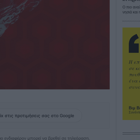
Ο πιο ανα
νησιά και 
Η επ
σε κ
πουθ
ένα 
συνα
Βιμ Β
Συνέντ
ix στις προτιμήσεις σας στο Google
 πιο ενδιαφέρον μπορεί να βρεθεί σε τηλεόραση,