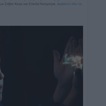
ων Στίβεν Κινγκ και Στάνλεϊ Κιούμπρικ.
Διαβάστε εδώ τη