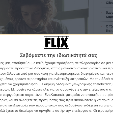
Οδύσ
Save
Καμπ
Ο Τζ
διαπ
10 κ
τον 
Σεβόμαστε την ιδιωτικότητά σας
Spid
άτες μας αποθηκεύουμε και/ή έχουμε πρόσβαση σε πληροφορίες σε μια
ργαζόμαστε προσωπικά δεδομένα, όπως μοναδικοί αναγνωριστικοί και 
στέλλονται από μια συσκευή για εξατομικευμένες διαφημίσεις και περ
εχομένου, έρευνα ακροατηρίου και ανάπτυξη υπηρεσιών.
Με την άδειά σα
Εγγράψου 
χεται να χρησιμοποιήσουμε ακριβή δεδομένα γεωγραφικής τοποθεσίας 
λινγκ Γουόλς
ών. Μπορείτε να κάνετε κλικ για να συναινέσετε στην επεξεργασία απ
ς περιγράφεται παραπάνω. Εναλλακτικά, μπορείτε να αποκτήσετε πρό
c που βασίζεται στη ζωή της Καναδέζας ναΐφ ζωγράφου
ίες και να αλλάξετε τις προτιμήσεις σας πριν συναινέσετε ή να αρνηθεί
Θέλω ν
ται στη Νέα Σκωτία, τη δεκαετία του ’30, επικεντρώνεται
ποια επεξεργασία των προσωπικών σας δεδομένων ενδέχεται να μην απ
ιδας (η Λιούις έπασχε από χρόνια ρευματοειδή
λά έχετε το δικαίωμα να αρνηθείτε αυτήν την επεξεργασία. Οι προτιμήσ