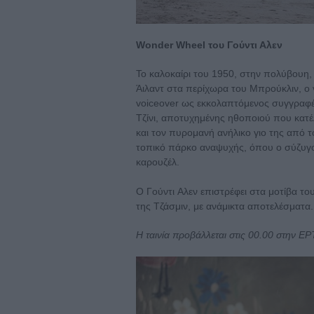
Wonder Wheel του Γούντι Αλεν
Το καλοκαίρι του 1950, στην πολύβουη
Άιλαντ στα περίχωρα του Μπρούκλιν, ο
voiceover ως εκκολαπτόμενος συγγραφέας
Τζίνι, αποτυχημένης ηθοποιού που κατέλ
και τον πυρομανή ανήλικο γιο της από τ
τοπικό πάρκο αναψυχής, όπου ο σύζυγος 
καρουζέλ.
Ο Γούντι Aλεν επιστρέφει στα μοτίβα το
της Τζάσμιν, με ανάμικτα αποτελέσματα.
H ταινία προβάλλεται στις 00.00 στην ΕΡ