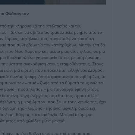
άικ Φλάναγκαν
από την κληρονομιά της απελπισίας και του
ου Τζακ και να σβήσει τις τραυματικές μνήμες από το
αν Τόρανς, μεσήλικας πια, προσπαθεί να κρατήσει
χειά που συνεχίζουν να τον κατατρύχουν. Με την ελπίδα
λη του Νιου Χάμσαϊρ και, μέσω μιας νέας φιλίας, σε μια
μια δουλειά σε ένα γηροκομείο όπου, με όση δύναμη
ι την ύστατη ανακούφιση στους ετοιμοθάνατους. Στους
τειών, μια αίρεση που αποκαλείται «Αληθινός Δεσμός»
αναζητώντας τροφή. Αν και φαινομενικά συνηθισμένα, τα
βαμπιρικά τον «ατμό» ζωής από τα θύματά τους ενώ τα
υν μόλις «προσηλυτίσει» μια πανούργα έφηβη στους
ν επόμενη πηγή ενέργειας που θα τους προστατέψει
λάντα, η μικρή Αμπρα, που ζει με τους γονείς της, έχει
 Η δύναμη της «λάμψης» της είναι μεγάλη, όμως έχει
ε σύνεση, θάρρος και αισιοδοξία. Μπορεί ακόμη να
ίσματος από χιλιάδες μίλια μακριά.
ν Τόρανς σε ένα θρίλερ μεταφυσικού τρόμου που