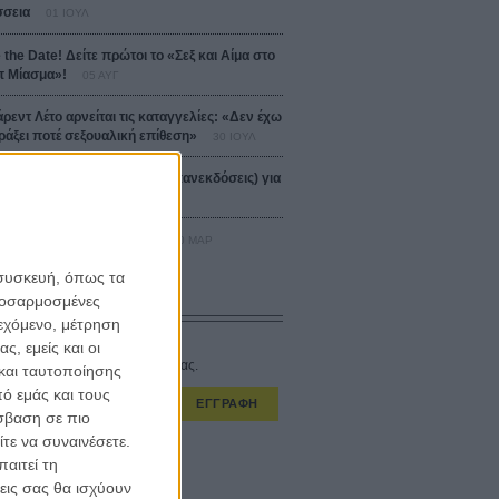
σεια
01 ΙΟΥΛ
 the Date! Δείτε πρώτοι το «Σεξ και Αίμα στο
 Μίασμα»!
05 ΑΥΓ
άρεντ Λέτο αρνείται τις καταγγελίες: «Δεν έχω
ράξει ποτέ σεξουαλική επίθεση»
30 ΙΟΥΛ
αυτές ταινίες (+ 5 δροσερές επανεκδόσεις) για
Αύγουστο
01 ΑΥΓ
er-Man: Καινούργια Μέρα
30 ΜΑΡ
 συσκευή, όπως τα
προσαρμοσμένες
CONNECT
ιεχόμενο, μέτρηση
ς, εμείς και οι
στο εβδομαδιαίο newsletter μας.
και ταυτοποίησης
ό εμάς και τους
ΕΓΓΡΑΦΗ
σβαση σε πιο
τε να συναινέσετε.
α λαμβάνω τα newsletter σας.
αιτεί τη
εις σας θα ισχύουν