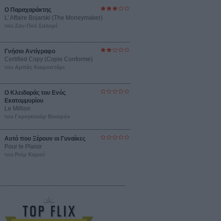
Ο Παραχαράκτης
L’ Affaire Bojarski (The Moneymaker)
του Ζαν-Πολ Σαλομέ
Γνήσιο Αντίγραφο
Certified Copy (Copie Conforme)
του Αμπάς Κιαροστάμι
Ο Κλειδαράς του Ενός
Εκατομμυρίου
Le Million
του Γκρεγκουάρ Βινιερόν
Αυτό που Ξέρουν οι Γυναίκες
Pour le Plaisir
του Ρεέμ Κερισί