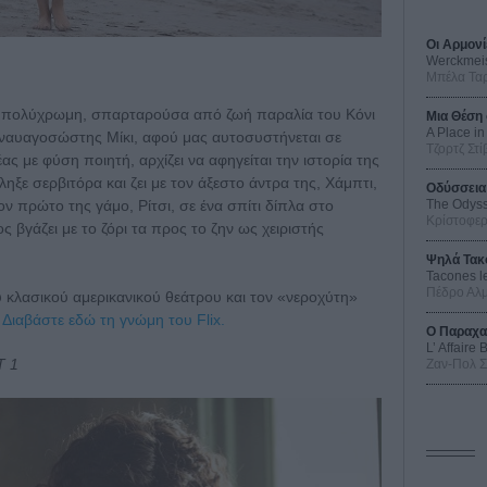
Οι Αρμονί
Werckmei
Μπέλα Τα
, πολύχρωμη, σπαρταρούσα από ζωή παραλία του Κόνι
Μια Θέση 
A Place in
 ναυαγοσώστης Μίκι, αφού μας αυτοσυστήνεται σε
Τζορτζ Στί
 με φύση ποιητή, αρχίζει να αφηγείται την ιστορία της
ηξε σερβιτόρα και ζει με τον άξεστο άντρα της, Χάμπτι,
Οδύσσεια
The Odys
ον πρώτο της γάμο, Ρίτσι, σε ένα σπίτι δίπλα στο
Κρίστοφε
βγάζει με το ζόρι τα προς το ζην ως χειριστής
Ψηλά Τακ
Tacones l
Πέδρο Αλ
υ κλασικού αμερικανικού θεάτρου και τον «νεροχύτη»
Διαβάστε εδώ τη γνώμη του Flix.
Ο Παραχα
L’ Affaire
Τ 1
Ζαν-Πολ 