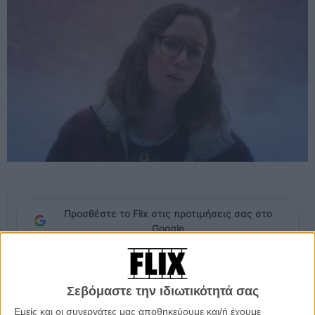
Προσθέστε το Flix στις προτιμήσεις σας στο
Google
Μετά το ιδιαίτερο κινηματογραφικό σύμπαν του «I Saw The TV
Glow», το Τζέιν Σένμπρουν επιστρέφει με μια ταινία που μοιάζει να
Σεβόμαστε την ιδιωτικότητά σας
παίρνει όλη τη μυθολογία των κλασικών slasher και να τη
Εμείς και οι συνεργάτες μας αποθηκεύουμε και/ή έχουμε