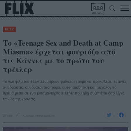
Αίθουσες
BUZZ
Το «Teenage Sex and Death at Camp
Miasma» έρχεται φουριόζο από
τις Κάννες με το πρώτο του
τρέιλερ
Το νέο φιλμ του Τζέιν Σένμπρουν φαίνεται έτοιμο να προκαλέσει έντονες
αντιδράσεις, συνδυάζοντας τρόμο, queer αισθητική και ψυχολογικό
δράμα μέσα σε ένα μεταμοντέρνο slasher που ήδη συζητιέται όσο λίγες
ταινίες της χρονιάς.
28 Μάι
Χρήστος Μπακατσέλος