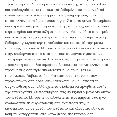
μεταμορφώνει σε κάτι πιο προσωπικό, πιο ψυχολογικό και βαθιά
πρόσβαση σε πληροφορίες σε μια συσκευή, όπως τα cookies,
ανησυχητικό. Το «Teenage Sex And Death At Camp Miasma» δεν
και επεξεργαζόμαστε προσωπικά δεδομένα, όπως μοναδικοί
δείχνει απλώς σαν ένας φόρος τιμής στο horror των προηγούμενων
αναγνωριστικοί και προσαρμοσμένες πληροφορίες που
δεκαετιών, αλλά σαν μια ταινία που θέλει να εξερευνήσει όσα
αποστέλλονται από μια συσκευή για εξατομικευμένες διαφημίσεις
αφήνουν πίσω τους οι ιστορίες τρόμου όταν μεγαλώνουμε μαζί
και περιεχόμενο, μέτρηση διαφήμισης και περιεχομένου, έρευνα
τους.
ακροατηρίου και ανάπτυξη υπηρεσιών.
Με την άδειά σας, εμείς
και οι συνεργάτες μας ενδέχεται να χρησιμοποιήσουμε ακριβή
Η νέα παραγωγή της MUBI ακολουθεί την Κρις, μια νεαρή
δεδομένα γεωγραφικής τοποθεσίας και ταυτοποίησης μέσω
σκηνοθέτιδα που αναλαμβάνει να επαναφέρει στη ζωή το ξεχασμένο
σάρωσης συσκευών. Μπορείτε να κάνετε κλικ για να συναινέσετε
franchise «Camp Miasma», το οποίο κάποτε θεωρούνταν σημείο
στην επεξεργασία από εμάς και τους συνεργάτες μας όπως
αναφοράς για το slasher σινεμά πριν χαθεί μέσα σε αδιάφορα
περιγράφεται παραπάνω. Εναλλακτικά, μπορείτε να αποκτήσετε
sequel και στη φθορά του χρόνου. Τον κεντρικό ρόλο κρατά η Χάνα
πρόσβαση σε πιο λεπτομερείς πληροφορίες και να αλλάξετε τις
Αϊνμπιντερ, ενώ απέναντί της βρίσκεται η Τζίλιαν Αντερσον ως Μπίλι
προτιμήσεις σας πριν συναινέσετε ή να αρνηθείτε να
Πρίσλεϊ, η μυστηριώδης πρωταγωνίστρια της αυθεντικής ταινίας
συναινέσετε.
Λάβετε υπόψη ότι κάποια επεξεργασία των
που έχει εξαφανιστεί από τα φώτα της δημοσιότητας εδώ και
προσωπικών σας δεδομένων ενδέχεται να μην απαιτεί τη
χρόνια. Η συνάντηση των δύο γυναικών γίνεται η αφορμή για μια
συγκατάθεσή σας, αλλά έχετε το δικαίωμα να αρνηθείτε αυτήν
ιστορία που μπλέκει τη νοσταλγία, την επιθυμία και τον τρόμο μέσα
την επεξεργασία. Οι προτιμήσεις σας θα ισχύουν μόνο για αυτόν
σε έναν κόσμο όπου η πραγματικότητα μοιάζει να καταρρέει
τον ιστότοπο. Μπορείτε να αλλάξετε τις προτιμήσεις σας ή να
σταδιακά.
ανακαλέσετε τη συγκατάθεσή σας ανά πάσα στιγμή
επιστρέφοντας σε αυτόν τον ιστότοπο και κάνοντας κλικ στο
Διαβάστε εδώ τη γνώμη του Flix για την ταινία.
κουμπί "Απορρήτου" στο κάτω μέρος της ιστοσελίδας.