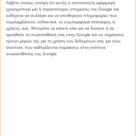
Λάβετε επίσης υπόψη ότι αυτός ο ιστότοπος/η εφαρμογή
χρησιμοποιεί μία ή περισσότερες υπηρεσίες της Google και
ενδέχεται να συλλέγει και να αποθηκεύει πληροφορίες που
περιλαμβάνουν, ενδεικτικά, τη συμπεριφορά επίσκεψης ή
χρήσης σας. Μπορείτε να κάνετε κλικ για να δώσετε ή να
αρνηθείτε τη συγκατάθεσή σας στην Google και τις σημάνσεις
τρίτων μερών της για τη χρήση των δεδομένων σας για τους
σκοπούς που καθορίζονται παρακάτω στην ενότητα
συγκατάθεσης της Google.
Το Τζέιν Σένμπρουν δείχνει για ακόμη μία φορά πως δεν το
ενδιαφέρει να ακολουθήσει τους συμβατικούς κανόνες του είδους.
Αντί να στηθεί απλώς ένα αιματοβαμμένο παιχνίδι τρόμου, το
«Teenage Sex And Death At Camp Miasma» χρησιμοποιεί τη
γλώσσα του slasher κινηματογράφου για να μιλήσει για την
ταυτότητα, τη μοναξιά και την εμμονή που γεννά η ποπ κουλτούρα.
Στο πλευρό των Αϊνμπιντερ και Αντερσον εμφανίζονται επίσης οι
Αμάντα Φιξ, Αρθουρ Κόντι, Εβα Βίκτορ, Ζακ Τσέρι, Σάρα Σέρμαν,
Πάτρικ Φίσλερ και Τζάσμιν Σαβόι Μπράουν.