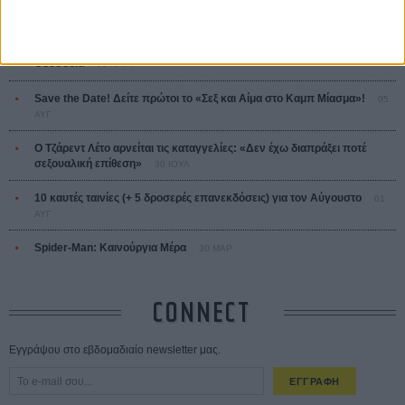
ΤΑ ΠΙΟ
ΔΙΑΒΑΣΜΕΝΑ
Οδύσσεια
01 ΙΟΥΛ
Save the Date! Δείτε πρώτοι το «Σεξ και Αίμα στο Καμπ Μίασμα»!
05
ΑΥΓ
Ο Τζάρεντ Λέτο αρνείται τις καταγγελίες: «Δεν έχω διαπράξει ποτέ
σεξουαλική επίθεση»
30 ΙΟΥΛ
10 καυτές ταινίες (+ 5 δροσερές επανεκδόσεις) για τον Αύγουστο
01
ΑΥΓ
Spider-Man: Καινούργια Μέρα
30 ΜΑΡ
CONNECT
Εγγράψου στο εβδομαδιαίο newsletter μας.
ΕΓΓΡΑΦΗ