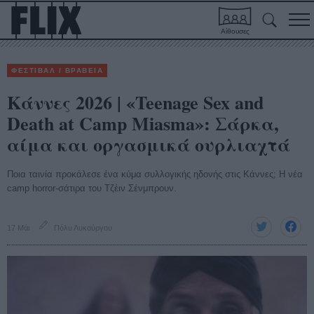
Αίθουσες
ΦΕΣΤΙΒΑΛ / ΒΡΑΒΕΙΑ
Κάννες 2026 | «Teenage Sex and
Death at Camp Miasma»: Σάρκα,
αίμα και οργασμικά ουρλιαχτά
Ποια ταινία προκάλεσε ένα κύμα συλλογικής ηδονής στις Κάννες; Η νέα
camp horror-σάτιρα του Τζέιν Σένμπρουν.
17 Μάι
Πόλυ Λυκούργου