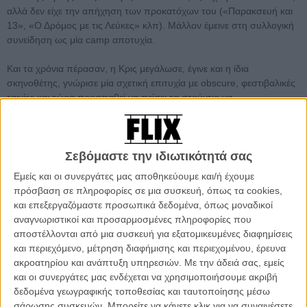
αλλά δεν είχε την απήχηση των προκατόχων του («Παρακσευή και
13», «Ο Δρόμος με τις Λεύκες» κλπ). Μάλλον έμεινε στη συλλογική
συνείδηση ως μία camp αποτυχία.
Και τα χρόνια πέρασαν, η Κρις μεγάλωσε, έγινε και η ίδια
σκηνοθέτης, γνώρισε μία σχετική επιτυχία με obscure, φεστιβαλικές
ταινίες και τώρα προσπαθεί να πείσει τα στούντιο να
χρηματοδοτήσουν το μεγάλο της όνειρο: θέλει να αναβιώσει το
«Camp Miasma», αλλά με ένα twist. Κεντρική ηρωίδα της θα είναι η
πάλαι ποτέ έφηβη -και νυν 60χρονη- πρωταγωνίστρια των original
Σεβόμαστε την ιδιωτικότητά σας
ταινιών. Μόνο που εκείνη έχει μυστηριωδώς αποσυρθεί. Οι φήμες
τη θέλουν να ζει απομονωμένη -ως αλλη Νόρμα Ντέσμοντ της
Εμείς και οι συνεργάτες μας αποθηκεύουμε και/ή έχουμε
«Λεωφόρου της Δύσης»- στα εγκαταλελειμμένα σκηνικά της ταινίας,
πρόσβαση σε πληροφορίες σε μια συσκευή, όπως τα cookies,
δίπλα στη λίμνη όπου ο θρύλος θέλει τον «Little Death» - τον
και επεξεργαζόμαστε προσωπικά δεδομένα, όπως μοναδικοί
αιμοσταγή δολοφόνο του franchise- να ελλοχεύει στο βυθό της,
αναγνωριστικοί και προσαρμοσμένες πληροφορίες που
περιμένοντας «το κάλεσμα» για να ξανασκορπίσει θάνατο .
αποστέλλονται από μια συσκευή για εξατομικευμένες διαφημίσεις
και περιεχόμενο, μέτρηση διαφήμισης και περιεχομένου, έρευνα
Η Κρις θα αφήσει το ηλιόλουστο Χόλιγουντ και θα ανέβει στο
ακροατηρίου και ανάπτυξη υπηρεσιών.
Με την άδειά σας, εμείς
χιονισμένο Βορρά για να ψάξει την ντίβα. Θα αποδεχθεί την
και οι συνεργάτες μας ενδέχεται να χρησιμοποιήσουμε ακριβή
πρότασή της να μείνει μαζί της και θα προσπαθήσει να την κάνει να
δεδομένα γεωγραφικής τοποθεσίας και ταυτοποίησης μέσω
νιώσει ξανά τον πόθο της δημιουργίας μιας ταινίας. Μόνο που θα
σάρωσης συσκευών. Μπορείτε να κάνετε κλικ για να συναινέσετε