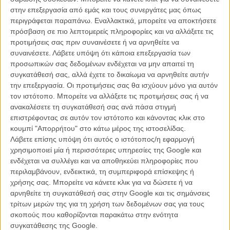
νιώσει κι εκείνη έναν πρωτόγνωρο πόθο - αυτόν τον επικίνδυνο,
στην επεξεργασία από εμάς και τους συνεργάτες μας όπως
εκστατικό, απαγορευμένο που κουβαλά το θανατηφόρο καμάκι του
περιγράφεται παραπάνω. Εναλλακτικά, μπορείτε να αποκτήσετε
«Little Death».
πρόσβαση σε πιο λεπτομερείς πληροφορίες και να αλλάξετε τις
προτιμήσεις σας πριν συναινέσετε ή να αρνηθείτε να
Το 79ο Φεστιβάλ Καννών διεξάγεται φέτος από τις 12 μέχρι και
συναινέσετε.
Λάβετε υπόψη ότι κάποια επεξεργασία των
τις 23 Μαΐου. Το Flix θα βρίσκεται στις Κάννες για να σας
προσωπικών σας δεδομένων ενδέχεται να μην απαιτεί τη
μεταφέρει όλα όσα συμβαίνουν μέσα και έξω από τις
συγκατάθεσή σας, αλλά έχετε το δικαίωμα να αρνηθείτε αυτήν
αίθουσες. Μαθαίνετε όλα τα νέα στο ειδικό τμήμα του Flix που
την επεξεργασία. Οι προτιμήσεις σας θα ισχύουν μόνο για αυτόν
ανανεώνεται συνεχώς.
τον ιστότοπο. Μπορείτε να αλλάξετε τις προτιμήσεις σας ή να
ανακαλέσετε τη συγκατάθεσή σας ανά πάσα στιγμή
επιστρέφοντας σε αυτόν τον ιστότοπο και κάνοντας κλικ στο
κουμπί "Απορρήτου" στο κάτω μέρος της ιστοσελίδας.
Λάβετε επίσης υπόψη ότι αυτός ο ιστότοπος/η εφαρμογή
χρησιμοποιεί μία ή περισσότερες υπηρεσίες της Google και
ενδέχεται να συλλέγει και να αποθηκεύει πληροφορίες που
περιλαμβάνουν, ενδεικτικά, τη συμπεριφορά επίσκεψης ή
χρήσης σας. Μπορείτε να κάνετε κλικ για να δώσετε ή να
αρνηθείτε τη συγκατάθεσή σας στην Google και τις σημάνσεις
τρίτων μερών της για τη χρήση των δεδομένων σας για τους
σκοπούς που καθορίζονται παρακάτω στην ενότητα
συγκατάθεσης της Google.