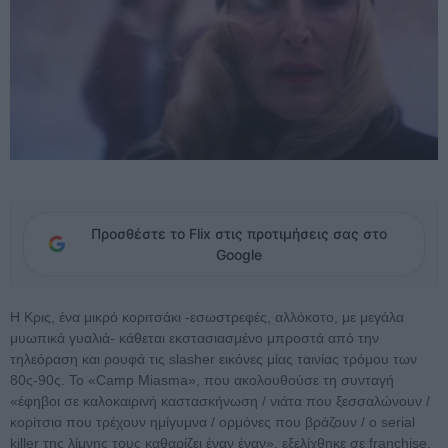
Προσθέστε το Flix στις προτιμήσεις σας στο
Google
H Kρις, ένα μικρό κοριτσάκι -εσωστρεφές, αλλόκοτο, με μεγάλα
μυωπικά γυαλιά- κάθεται εκστασιασμένο μπροστά από την
τηλεόραση και ρουφά τις slasher εικόνες μίας ταινίας τρόμου των
80ς-90ς. Το «Camp Miasma», που ακολουθούσε τη συνταγή
«έφηβοι σε καλοκαιρινή καστασκήνωση / νιάτα που ξεσσαλώνουν /
κορίτσια που τρέχουν ημίγυμνα / ορμόνες που βράζουν / ο serial
killer της λίμνης τους καθαρίζει έναν έναν», εξελίχθηκε σε franchise,