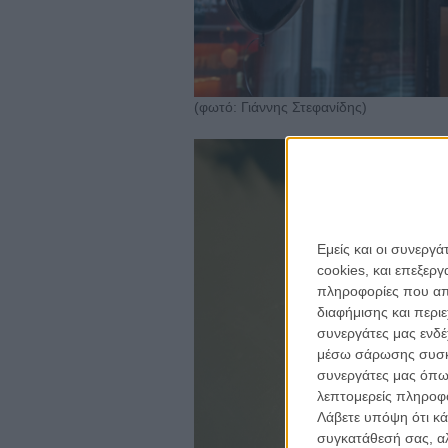
(φωτό: Γιάννης Στεφανίδης)
Εμείς και οι συνεργ
cookies, και επεξε
πληροφορίες που απο
για ν
διαφήμισης και περι
Η 
συνεργάτες μας ενδέ
με
μέσω σάρωσης συσκευ
συνεργάτες μας όπω
λεπτομερείς πληροφορ
το
ne
Λάβετε υπόψη ότι κά
συγκατάθεσή σας, αλ