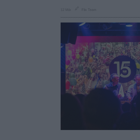
12 Μάι
Flix Team