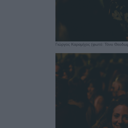
Γιώργος Καραμίχος (φωτό: Τόνυ Θεοδω