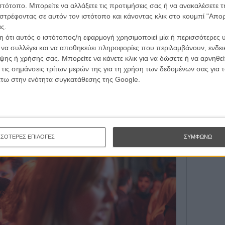
τογραφικές ειδήσεις | νέες ταινίες | πρόγραμμα αιθουσών για όλη την Ελλάδα |
ιστότοπο. Μπορείτε να αλλάξετε τις προτιμήσεις σας ή να ανακαλέσετε
Εγγράψου 
ές | συνεντεύξεις | απόψεις | αφιερώματα | διαγωνισμοί
στρέφοντας σε αυτόν τον ιστότοπο και κάνοντας κλικ στο κουμπί "Απ
ς.
 ότι αυτός ο ιστότοπος/η εφαρμογή χρησιμοποιεί μία ή περισσότερες 
Θέλω ν
ι να συλλέγει και να αποθηκεύει πληροφορίες που περιλαμβάνουν, ενδεικ
ΕΓΓΡΑΦΗ
ης ή χρήσης σας. Μπορείτε να κάνετε κλικ για να δώσετε ή να αρνηθε
 τις σημάνσεις τρίτων μερών της για τη χρήση των δεδομένων σας για
άτω στην ενότητα συγκατάθεσης της Google.
ί μας
ΣΣΟΤΕΡΕΣ ΕΠΙΛΟΓΕΣ
ΣΥΜΦΩΝΩ