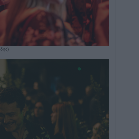
ίδης)