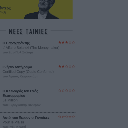
έντερς
ευξη
ΝΕΕΣ ΤΑΙΝΙΕΣ
Ο Παραχαράκτης
L’ Affaire Bojarski (The Moneymaker)
του Ζαν-Πολ Σαλομέ
Γνήσιο Αντίγραφο
Certified Copy (Copie Conforme)
του Αμπάς Κιαροστάμι
Ο Κλειδαράς του Ενός
Εκατομμυρίου
Le Million
του Γκρεγκουάρ Βινιερόν
Αυτό που Ξέρουν οι Γυναίκες
Pour le Plaisir
του Ρεέμ Κερισί