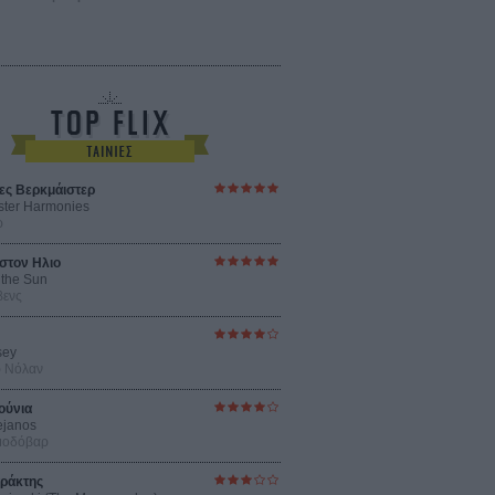
ες Βερκμάιστερ
ster Harmonies
ρ
στον Ηλιο
 the Sun
βενς
sey
ρ Νόλαν
ούνια
ejanos
μοδόβαρ
ράκτης