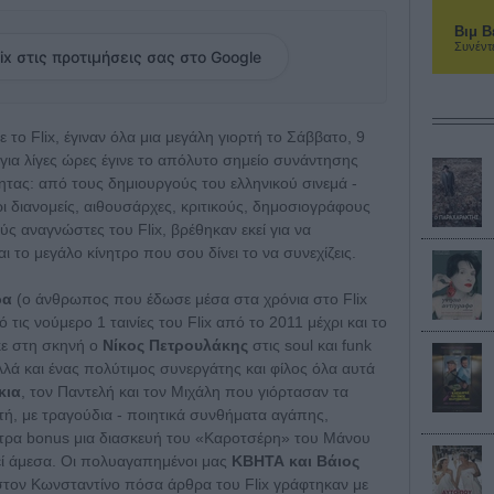
Βιμ Β
Συνέντ
ix στις προτιμήσεις σας στο Google
το Flix, έγιναν όλα μια μεγάλη γιορτή το Σάββατο, 9
ια λίγες ώρες έγινε το απόλυτο σημείο συνάντησης
ητας: από τους δημιουργούς του ελληνικού σινεμά -
ι διανομείς, αιθουσάρχες, κριτικούς, δημοσιογράφους
ύς αναγνώστες του Flix, βρέθηκαν εκεί για να
 το μεγάλο κίνητρο που σου δίνει το να συνεχίζεις.
ρα
(ο άνθρωπος που έδωσε μέσα στα χρόνια στο Flix
τις νούμερο 1 ταινίες του Flix από το 2011 μέχρι και το
κε στη σκηνή ο
Νίκος Πετρουλάκης
στις soul και funk
λλά και ένας πολύτιμος συνεργάτης και φίλος όλα αυτά
κια
, τον Παντελή και τον Μιχάλη που γιόρτασαν τα
ρτή, με τραγούδια - ποιητικά συνθήματα αγάπης,
τρα bonus μια διασκευή του «Καροτσέρη» του Μάνου
εί άμεσα. Οι πολυαγαπημένοι μας
ΚΒΗΤΑ και Βάιος
στον Κωνσταντίνο πόσα άρθρα του Flix γράφτηκαν με