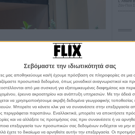
L’ Affaire
Ζαν-Πολ 
Οδύσ
Save
Καμπ
Σεβόμαστε την ιδιωτικότητά σας
Ο Τζ
άτες μας αποθηκεύουμε και/ή έχουμε πρόσβαση σε πληροφορίες σε μια
διαπ
ργαζόμαστε προσωπικά δεδομένα, όπως μοναδικοί αναγνωριστικοί και 
στέλλονται από μια συσκευή για εξατομικευμένες διαφημίσεις και περ
10 κ
α τα βλέπεις όλα σινεμά...
τον 
εχομένου, έρευνα ακροατηρίου και ανάπτυξη υπηρεσιών.
Με την άδειά σα
κινηματογραφική εβδομάδα
χεται να χρησιμοποιήσουμε ακριβή δεδομένα γεωγραφικής τοποθεσίας 
Spid
 τον τρόπο του flix
ών. Μπορείτε να κάνετε κλικ για να συναινέσετε στην επεξεργασία απ
ς περιγράφεται παραπάνω. Εναλλακτικά, μπορείτε να αποκτήσετε πρό
ίες και να αλλάξετε τις προτιμήσεις σας πριν συναινέσετε ή να αρνηθεί
wsletter
του flix, στο inbox σου
ποια επεξεργασία των προσωπικών σας δεδομένων ενδέχεται να μην απ
λά έχετε το δικαίωμα να αρνηθείτε αυτήν την επεξεργασία. Οι προτιμήσ