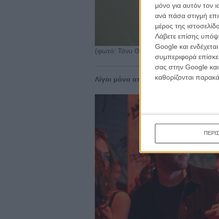
κινημα
μόνο για αυτόν τον 
κριτικ
ανά πάσα στιγμή επι
μέρος της ιστοσελίδα
Λάβετε επίσης υπόψη
Google και ενδέχετα
(φωτό: Τόνυ Θεοδωράκης)
συμπεριφορά επίσκεψ
σας στην Google και
καθορίζονται παρακ
Λίγοι μόνο από όσους γιόρτασαν μαζ
ΠΕΡΙ