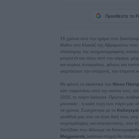
Προσθέστε το Fl
15 χρόνια από την ημέρα που ξεκινήσαμε 
Μαΐου στο Κλακάζ της Αβραμιώτου που γ
ολόκληρης της κινηματογραφικής κοινότ
μπροστά και πίσω από την κάμερα, μέχρ
και κυρίως συνεργάτες, φίλους και πιστο
γιορτάσουν την υπομονή, την επιμονή και
Με φόντο το εικαστικό του
Νίκου Πάστ
κάτι παραπάνω από την εικόνα του), από 
2025, το πάρτι ξεκίνησε. Πρώτος ανέβη
μουσικές - η καλή τύχη των πάρτι μας α
τα χρόνια. Συνεχίστηκε με τα
Καλογερά
γενέθλιά μας σαν να ήταν δική τους γιο
συμπερίληψης και επανάστασης, συν έξ
Χατζιδάκι που θέλουμε να δισκογραφηθ
Μαχμουντές
(κάποια στιγμή θα πούμε 