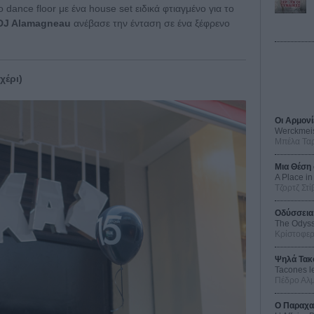
 dance floor με ένα house set ειδικά φτιαγμένο για το
DJ Alamagneau
ανέβασε την ένταση σε ένα ξέφρενο
χέρι)
Οι Αρμονί
Werckmei
Μπέλα Τα
Μια Θέση 
A Place in
Τζορτζ Στί
Οδύσσεια
The Odys
Κρίστοφε
Ψηλά Τακ
Tacones l
Πέδρο Αλ
Ο Παραχα