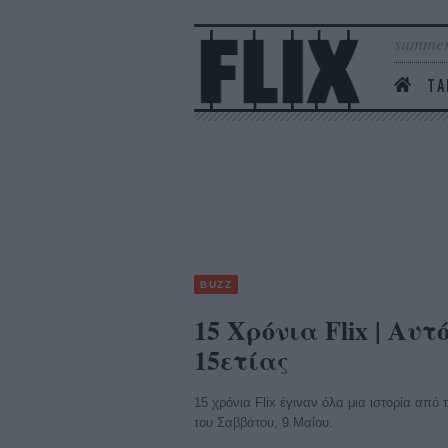
summer
ΤΑ
BUZZ
15 Xρόνια Flix | Αυτ
15ετίας
15 χρόνια Flix έγιναν όλα μια ιστορία από
του Σαββάτου, 9 Μαΐου.