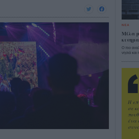
ΝΕΑ
Μίλα μ
κινημα
Ο πιο ανα
νησιά και 
Η επ
σε κ
πουθ
ένα 
συνα