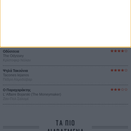
Οι Αρμονίες Βερκμάιστερ
Werckmeister Harmonies
Μπέλα Ταρ
Μια Θέση στον Ηλιο
A Place in the Sun
Τζορτζ Στίβενς
Οδύσσεια
The Odyssey
Κρίστοφερ Νόλαν
Ψηλά Τακούνια
Tacones lejanos
Πέδρο Αλμοδόβαρ
Ο Παραχαράκτης
L’ Affaire Bojarski (The Moneymaker)
Ζαν-Πολ Σαλομέ
ΤΑ ΠΙΟ