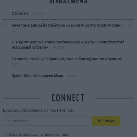
ΔΙΑΒΑΣΜΕΝΑ
Οδύσσεια
01 ΙΟΥΛ
Save the Date! Δείτε πρώτοι το «Σεξ και Αίμα στο Καμπ Μίασμα»!
05
ΑΥΓ
Ο Τζάρεντ Λέτο αρνείται τις καταγγελίες: «Δεν έχω διαπράξει ποτέ
σεξουαλική επίθεση»
30 ΙΟΥΛ
10 καυτές ταινίες (+ 5 δροσερές επανεκδόσεις) για τον Αύγουστο
01
ΑΥΓ
Spider-Man: Καινούργια Μέρα
30 ΜΑΡ
CONNECT
Εγγράψου στο εβδομαδιαίο newsletter μας.
ΕΓΓΡΑΦΗ
Θέλω να λαμβάνω τα newsletter σας.