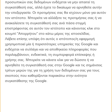
προσωπικών σας δεδομένων ενδέχεται να μην απαιτεί τη
συγκατάθεσή σας, αλλά έχετε το δικαίωμα να αρνηθείτε αυτήν
την επεξεργασία. Οι προτιμήσεις σας θα ισχύουν μόνο για αυτόν
τον ιστότοπο. Μπορείτε να αλλάξετε τις προτιμήσεις σας ή να
Η Τούρτα του Προέδρου (The President's Cake) του Χασάν
ανακαλέσετε τη συγκατάθεσή σας ανά πάσα στιγμή
Χαντί
επιστρέφοντας σε αυτόν τον ιστότοπο και κάνοντας κλικ στο
κουμπί "Απορρήτου" στο κάτω μέρος της ιστοσελίδας.
H Λαμίχα δεν είναι τυχερή. Σε μια από τις παραδοσιακές κληρώσεις
Λάβετε επίσης υπόψη ότι αυτός ο ιστότοπος/η εφαρμογή
στο σχολείο της, θα επιλέγει για να είναι αυτή που θα φτιάξει την
χρησιμοποιεί μία ή περισσότερες υπηρεσίες της Google και
τούρτα για τα γενέθλια του Προέδρου Σαντάμ Χουσεΐν. Ο αυστηρός,
ενδέχεται να συλλέγει και να αποθηκεύει πληροφορίες που
στρατιώτης δάσκαλος δεν ενδιαφέρεται για το γεγονός ότι το μικρό
περιλαμβάνουν, ενδεικτικά, τη συμπεριφορά επίσκεψης ή
κορίτσι δεν έχει χρήματα ούτε για τα βασικά. Μόνη της, μαζί με τη
χρήσης σας. Μπορείτε να κάνετε κλικ για να δώσετε ή να
γιαγιά της, Μπίμπι, ζουν στα Ελη του Νότιου Ιράκ. Η χρονιά είναι το
αρνηθείτε τη συγκατάθεσή σας στην Google και τις σημάνσεις
1990 και η χώρα ζει σε απίστευτες συνθήκες φτώχειας μετά τον
τρίτων μερών της για τη χρήση των δεδομένων σας για τους
πρώτο πόλεμο στον Κόλπο, αλλά ο Σαντάμ Χουσεΐν συνεχίζει να
σκοπούς που καθορίζονται παρακάτω στην ενότητα
θεωρεί τον εαυτό του τιμημένο ηγέτη του λαού του, με απαίτηση να
συγκατάθεσης της Google.
τον υπηρετούν, δοξάζουν και γιορτάζουν όλοι σε κάθε τους κίνηση.
Η είδηση για την κλήρωση της Λαμίχα, θα οδηγήσει τη γιαγιά της να
πάρει τη μεγάλη απόφαση και να δώσει το μικρό κορίτσι σε μια
οικογένεια για να μπορέσει να το μεγαλώσει σωστά. Θα φτάσουν
στην πόλη, όμως η μικρή Λαμίχα θα το σκάσει και θα ξεκινήσει έναν
αγώνα δρόμου, συλλέγοντας ένα ένα - με οποιονδήποτε τρόπο