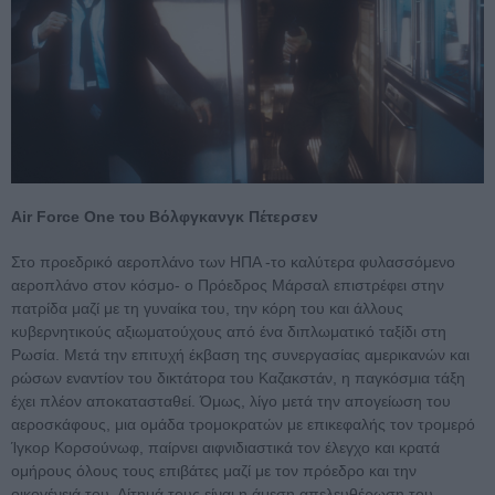
Air Force One του Βόλφγκανγκ Πέτερσεν
Στο προεδρικό αεροπλάνο των ΗΠΑ -το καλύτερα φυλασσόμενο
αεροπλάνο στον κόσμο- ο Πρόεδρος Mάρσαλ επιστρέφει στην
πατρίδα μαζί με τη γυναίκα του, την κόρη του και άλλους
κυβερνητικούς αξιωματούχους από ένα διπλωματικό ταξίδι στη
Ρωσία. Μετά την επιτυχή έκβαση της συνεργασίας αμερικανών και
ρώσων εναντίον του δικτάτορα του Καζακστάν, η παγκόσμια τάξη
έχει πλέον αποκατασταθεί. Όμως, λίγο μετά την απογείωση του
αεροσκάφους, μια ομάδα τρομοκρατών με επικεφαλής τον τρομερό
Ίγκορ Κορσούνωφ, παίρνει αιφνιδιαστικά τον έλεγχο και κρατά
ομήρους όλους τους επιβάτες μαζί με τον πρόεδρο και την
οικογένειά του. Αίτημά τους είναι η άμεση απελευθέρωση του