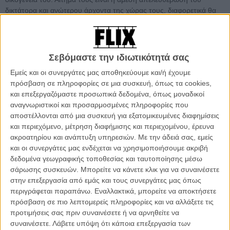
δικτάτορα και ανώτερου άρχοντα της χώρας τους, διαφορετικά θα
ακολουθήσει το χάος. Ο Πρόεδρος των ΗΠΑ πρέπει άμεσα να δώσει
λύση προτού χυθεί περισσότερο αίμα, τη στιγμή που οι ισορροπίες
του πλανήτη βρίσκονται πραγματικά στον αέρα.
Σεβόμαστε την ιδιωτικότητά σας
Περιπέτεια με πρωταγωνιστές τους Χάρισον Φορντ, Γκάρυ ολντμαν,
Εμείς και οι συνεργάτες μας αποθηκεύουμε και/ή έχουμε
Γκλεν Κλόουζ, Γουέντι Κρούσον, Πολ Γκιλφόιλ, Γουίλιαμ Μέισι.
πρόσβαση σε πληροφορίες σε μια συσκευή, όπως τα cookies,
και επεξεργαζόμαστε προσωπικά δεδομένα, όπως μοναδικοί
Η ταινία προβάλλεται στις 21.15 στον ALPHA
αναγνωριστικοί και προσαρμοσμένες πληροφορίες που
αποστέλλονται από μια συσκευή για εξατομικευμένες διαφημίσεις
και περιεχόμενο, μέτρηση διαφήμισης και περιεχομένου, έρευνα
ακροατηρίου και ανάπτυξη υπηρεσιών.
Με την άδειά σας, εμείς
και οι συνεργάτες μας ενδέχεται να χρησιμοποιήσουμε ακριβή
δεδομένα γεωγραφικής τοποθεσίας και ταυτοποίησης μέσω
σάρωσης συσκευών. Μπορείτε να κάνετε κλικ για να συναινέσετε
στην επεξεργασία από εμάς και τους συνεργάτες μας όπως
περιγράφεται παραπάνω. Εναλλακτικά, μπορείτε να αποκτήσετε
πρόσβαση σε πιο λεπτομερείς πληροφορίες και να αλλάξετε τις
προτιμήσεις σας πριν συναινέσετε ή να αρνηθείτε να
συναινέσετε.
Λάβετε υπόψη ότι κάποια επεξεργασία των