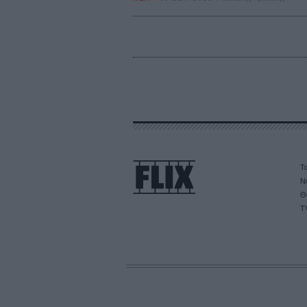
Τα
Ν
Θ
T