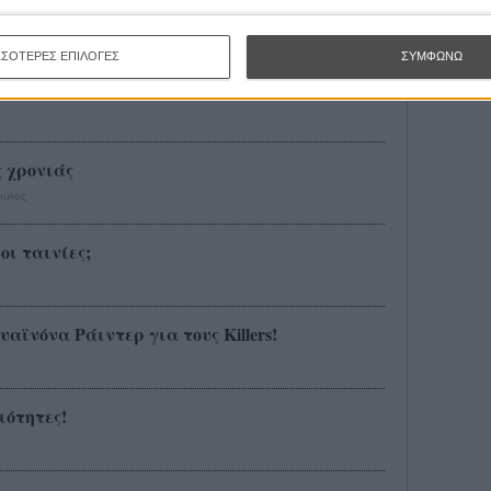
 δεν μπορούν να κρύψουν τη χαρά τους!
ΣΣΟΤΕΡΕΣ ΕΠΙΛΟΓΕΣ
ΣΥΜΦΩΝΩ
ότητες!
ς χρονιάς
ουλος
 οι ταινίες;
αϊνόνα Ράιντερ για τους Killers!
ιότητες!