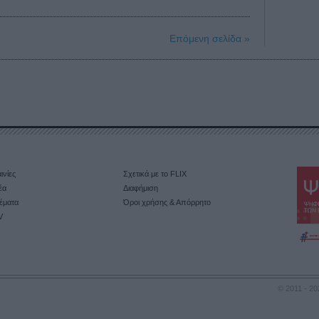
Επόμενη σελίδα »
ινίες
Σχετικά με το FLIX
έα
Διαφήμιση
έματα
Όροι χρήσης & Απόρρητο
V
© 2011 - 20