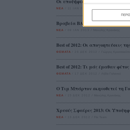
Οι υποψήφιοι των φετινών Οσκαρ
ΝΕΑ
/
11 ΙΑΝ 2013
/
Flix Team
ΠΕΡΙ
Βραβεία BAFTA 2013: Οι υποψηφι
ΝΕΑ
/
09 ΙΑΝ 2013
/
Μανώλης Κρανάκης
Best of 2012: Οι απογοητεύσεις τη
ΘΕΜΑΤΑ
/
26 ΔΕΚ 2012
/
Γιώργος Κρασσακόπ
Best of 2012: Τι μάς έμαθαν φέτος
ΘΕΜΑΤΑ
/
17 ΔΕΚ 2012
/
Λήδα Γαλανού
O Τιμ Μπάρτον σκηνοθετεί τη Γου
ΝΕΑ
/
15 ΔΕΚ 2012
/
Μανώλης Κρανάκης
Χρυσές Σφαίρες 2013: Οι Υποψηφ
ΝΕΑ
/
13 ΔΕΚ 2012
/
Flix Team