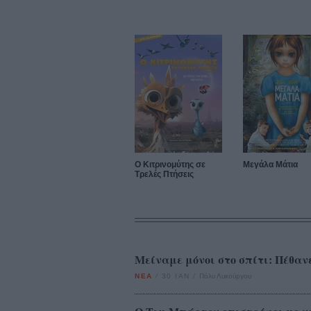
Ο Κιτρινομύτης σε
Μεγάλα Μάτια
Τρελές Πτήσεις
Μείναμε μόνοι στο σπίτι: Πέθαν
ΝΕΑ
/
30 ΙΑΝ
/
Πόλυ Λυκούργου