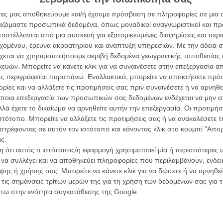
νε στα 89 του χρόνια
άτες μας αποθηκεύουμε και/ή έχουμε πρόσβαση σε πληροφορίες σε μια
ς
ργαζόμαστε προσωπικά δεδομένα, όπως μοναδικοί αναγνωριστικοί και 
στέλλονται από μια συσκευή για εξατομικευμένες διαφημίσεις και περ
γιο της Αννα Φρανκ» του Αρι Φόλμαν
εχομένου, έρευνα ακροατηρίου και ανάπτυξη υπηρεσιών.
Με την άδειά σα
χεται να χρησιμοποιήσουμε ακριβή δεδομένα γεωγραφικής τοποθεσίας 
ών. Μπορείτε να κάνετε κλικ για να συναινέσετε στην επεξεργασία απ
Μπάρτον!
ς περιγράφεται παραπάνω. Εναλλακτικά, μπορείτε να αποκτήσετε πρό
ίες και να αλλάξετε τις προτιμήσεις σας πριν συναινέσετε ή να αρνηθεί
ποια επεξεργασία των προσωπικών σας δεδομένων ενδέχεται να μην απ
λά έχετε το δικαίωμα να αρνηθείτε αυτήν την επεξεργασία. Οι προτιμήσ
ατα και οι ανατροπές που όλοι περιμένουν!
ιστότοπο. Μπορείτε να αλλάξετε τις προτιμήσεις σας ή να ανακαλέσετε
στρέφοντας σε αυτόν τον ιστότοπο και κάνοντας κλικ στο κουμπί "Απ
ς.
: Καλύτερη Ταινία Κινουμένων Σχεδίων
 ότι αυτός ο ιστότοπος/η εφαρμογή χρησιμοποιεί μία ή περισσότερες 
ι να συλλέγει και να αποθηκεύει πληροφορίες που περιλαμβάνουν, ενδεικ
ης ή χρήσης σας. Μπορείτε να κάνετε κλικ για να δώσετε ή να αρνηθε
 τις σημάνσεις τρίτων μερών της για τη χρήση των δεδομένων σας για
ey, παρακαλούμε!
άτω στην ενότητα συγκατάθεσης της Google.