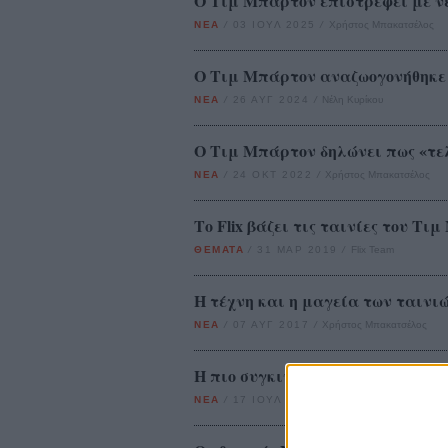
Ο Τιμ Μπάρτον επιστρέφει με νε
ΝΕΑ
/
03 ΙΟΥΛ 2025
/
Χρήστος Μπακατσέλος
Ο Τιμ Μπάρτον αναζωογονήθηκε δημ
ΝΕΑ
/
26 ΑΥΓ 2024
/
Νέλη Κυρίκου
Ο Τιμ Μπάρτον δηλώνει πως «τελ
ΝΕΑ
/
24 ΟΚΤ 2022
/
Χρήστος Μπακατσέλος
Το Flix βάζει τις ταινίες του Τι
ΘΕΜΑΤΑ
/
31 ΜΑΡ 2019
/
Flix Team
H τέχνη και η μαγεία των ταινιώ
ΝΕΑ
/
07 ΑΥΓ 2017
/
Χρήστος Μπακατσέλος
H πιο συγκινητική στιγμή στη ζ
ΝΕΑ
/
17 ΙΟΥΛ 2017
/
Μανώλης Κρανάκης