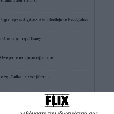
ά animation ταινία
ιουργικά χάρις στο «Beetlejuice Beetlejuice»
είωσε» με την Disney
μ Μπάρτον στη (σωστή) σειρά
ν της Laika σε ένα βίντεο
ωή και την καριέρα του Μάρτιν Λαντάου
Σεβόμαστε την ιδιωτικότητά σας