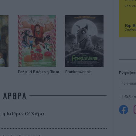
συνα
Βιμ Β
Συνέντ
Ραλφ: Η Επόμενη Πίστα
Frankenweenie
Εγγράψου 
ΑΡΘΡΑ
Θέλω ν
ε η Κάθριν Ο' Χάρα