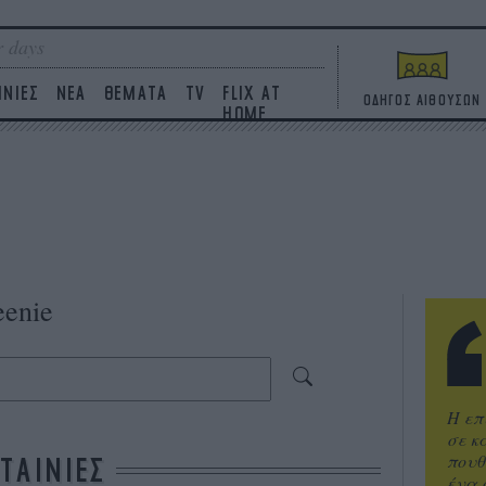
 days
ΙΝΙΕΣ
ΝΕΑ
ΘΕΜΑΤΑ
TV
FLIX AT
ΟΔΗΓΟΣ ΑΙΘΟΥΣΩΝ
HOME
eenie
Η επ
σε κ
πουθ
ΤΑΙΝΙΕΣ
ένα 