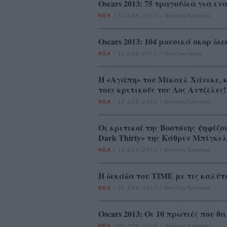
Oscars 2013: 75 τραγούδια για εν
ΝΕΑ
/
12 ΔΕΚ 2012
/
Μανώλης Κρανάκης
Oscars 2013: 104 μουσικά σκορ δι
ΝΕΑ
/
11 ΔΕΚ 2012
/
Πόλυ Λυκούργου
H «Αγάπη» του Μίκαελ Χάνεκε, 
τους κριτικούς του Λος Αντζελες!
ΝΕΑ
/
10 ΔΕΚ 2012
/
Μανώλης Κρανάκης
Οι κριτικοί της Βοστόνης ψηφίζο
Dark Thirty» της Κάθριν Μπίγκελ
ΝΕΑ
/
10 ΔΕΚ 2012
/
Μανώλης Κρανάκης
H δεκάδα του TIME με τις καλύτε
ΝΕΑ
/
09 ΔΕΚ 2012
/
Μανώλης Κρανάκης
Oscars 2013: Οι 10 πρωτιές που θ
ΝΕΑ
/
09 ΔΕΚ 2012
/
Μανώλης Κρανάκης