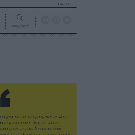
GR
EN
Αναζήτηση
ιτυχία είναι υπερτιμημένη. Δεν
άνει καλύτερο, δεν σε πάει
ενά η επιτυχία. Είναι απλώς
ωραίο, ανεβαστικό, επιφανειακό