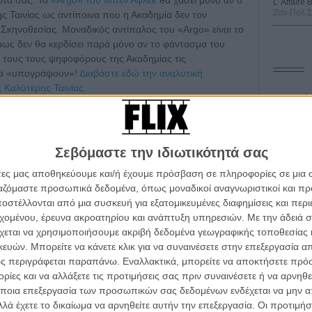
φτά σας. Το
«Argo» του Μπεν Αφλεκ
θα χάσει μόνο αν o
L’ Affaire
Ζαν-Πολ 
 Ταινίας ως αντίποινα που η Ακαδημία δεν τον
 Σκηνοθεσίας. Μοναδικός αντίπαλος του «Argo» είναι το
μως δεν θα κερδίσει παρά μόνο αν το φάντασμα του
 τους τους ψηφοφόρους της Ακαδημίας τις
 να «υπογράψουν»!
Διαβάστε εδώ την αναλυτική
ς Καλύτερης Ταινίας.
Οδύσ
Save
Καμπ
δόν) όλα ανοιχτά. Ισχυρότερος διεκδικητής ο Στίβεν
Σεβόμαστε την ιδιωτικότητά σας
coln» θα γίνει κάτοχος τριών Οσκαρ Σκηνοθεσίας (ρεκόρ
Ο Τζ
άτες μας αποθηκεύουμε και/ή έχουμε πρόσβαση σε πληροφορίες σε μια
σερα). Ο Σπίλμπεργκ απειλείται και από τους τέσσερις
διαπ
ργαζόμαστε προσωπικά δεδομένα, όπως μοναδικοί αναγνωριστικοί και 
ητας πρώτο τον Ανγκ Λι, δεύτερο τον Ντέιβιντ Ο.
στέλλονται από μια συσκευή για εξατομικευμένες διαφημίσεις και περ
10 κ
ρτο τον Μπεν Ζάιτλιν.
Διαβάστε εδώ αναλυτικά την
α τα βλέπεις όλα σινεμά...
τον 
εχομένου, έρευνα ακροατηρίου και ανάπτυξη υπηρεσιών.
Με την άδειά σα
ης Καλύτερης Σκηνοθεσίας.
κινηματογραφική εβδομάδα
χεται να χρησιμοποιήσουμε ακριβή δεδομένα γεωγραφικής τοποθεσίας 
Spid
 τον τρόπο του flix
ών. Μπορείτε να κάνετε κλικ για να συναινέσετε στην επεξεργασία απ
ς περιγράφεται παραπάνω. Εναλλακτικά, μπορείτε να αποκτήσετε πρό
ίες και να αλλάξετε τις προτιμήσεις σας πριν συναινέσετε ή να αρνηθεί
wsletter
του flix, στο inbox σου
ποια επεξεργασία των προσωπικών σας δεδομένων ενδέχεται να μην απ
λά έχετε το δικαίωμα να αρνηθείτε αυτήν την επεξεργασία. Οι προτιμήσ