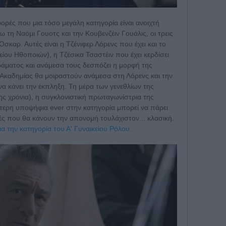
φορές που μια τόσο μεγάλη κατηγορία είναι ανοιχτή
ξω τη Ναόμι Γουοτς και την Κουβενζέιν Γουάλις, οι τρεις
Οσκαρ. Αυτές είναι η Τζένιφερ Λόρενς που έχει και το
ου Ηθοποιών), η Τζέσικα Τσαστέιν που έχει κερδίσει
άματος και ανάμεσα τους δεσπόζει η μορφή της
 Ακαδημίας θα μοιραστούν ανάμεσα στη Λόρενς και την
α κάνει την έκπληξη. Τη μέρα των γενεθλίων της
ης χρόνια), η συγκλονιστική πρωταγωνίστρια της
τερη υποψήφια ever στην κατηγορία μπορεί να πάρει
ές που θα κάνουν την απονομή τουλάχιστον... κλασική.
ια την κατηγορία του Α' Γυναικείου Ρόλου.