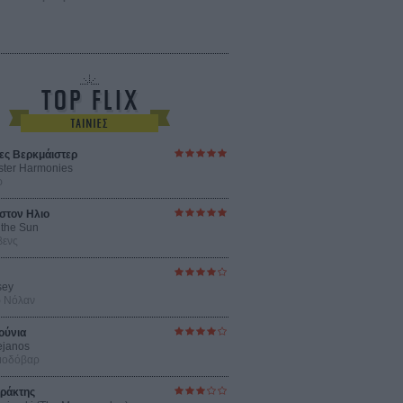
ες Βερκμάιστερ
ster Harmonies
ρ
στον Ηλιο
 the Sun
βενς
sey
ρ Νόλαν
ούνια
ejanos
μοδόβαρ
ράκτης