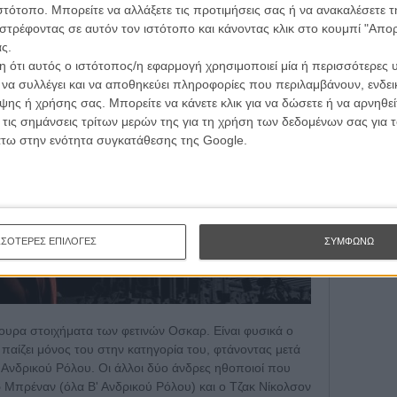
τογραφικές ειδήσεις | νέες ταινίες | πρόγραμμα αιθουσών για όλη την Ελλάδα |
ιστότοπο. Μπορείτε να αλλάξετε τις προτιμήσεις σας ή να ανακαλέσετε
Εγγράψου 
ές | συνεντεύξεις | απόψεις | αφιερώματα | διαγωνισμοί
στρέφοντας σε αυτόν τον ιστότοπο και κάνοντας κλικ στο κουμπί "Απ
ς.
 ότι αυτός ο ιστότοπος/η εφαρμογή χρησιμοποιεί μία ή περισσότερες 
Θέλω ν
ι να συλλέγει και να αποθηκεύει πληροφορίες που περιλαμβάνουν, ενδεικ
ΕΓΓΡΑΦΗ
ης ή χρήσης σας. Μπορείτε να κάνετε κλικ για να δώσετε ή να αρνηθε
 τις σημάνσεις τρίτων μερών της για τη χρήση των δεδομένων σας για
άτω στην ενότητα συγκατάθεσης της Google.
ΣΣΟΤΕΡΕΣ ΕΠΙΛΟΓΕΣ
ΣΥΜΦΩΝΩ
γουρα στοιχήματα των φετινών Οσκαρ. Είναι φυσικά ο
υ παίζει μόνος του στην κατηγορία του, φτάνοντας μετά
' Ανδρικού Ρόλου. Οι άλλοι δύο άνδρες ηθοποιοί που
ρ Μπρέναν (όλα Β' Ανδρικού Ρόλου) και ο Τζακ Νίκολσον