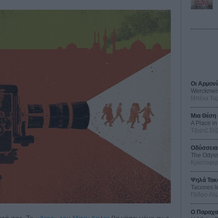
Οι Αρμονί
Werckmei
Μπέλα Τα
Μια Θέση 
A Place in
Τζορτζ Στί
Οδύσσεια
The Odys
Κρίστοφε
Ψηλά Τακ
Tacones l
Πέδρο Αλ
Ο Παραχα