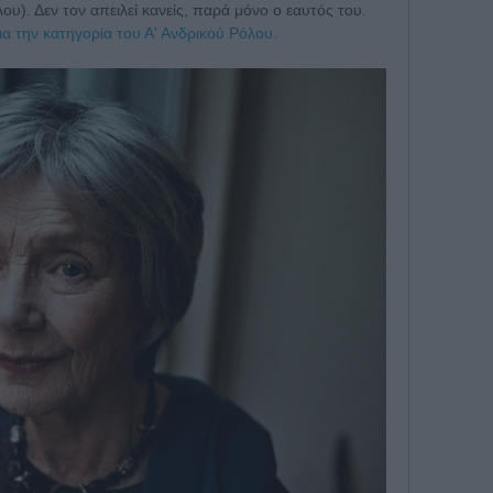
λου). Δεν τον απειλεί κανείς, παρά μόνο ο εαυτός του.
ια την κατηγορία του Α' Ανδρικού Ρόλου.