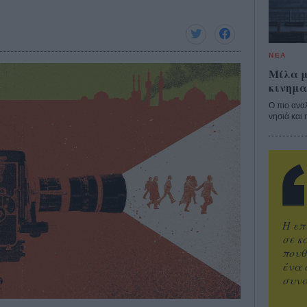
ΝΕΑ
Μίλα μ
κινημα
Ο πιο ανα
νησιά και 
Η επ
σε κ
πουθ
ένα 
συνα