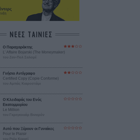
έντερς
ευξη
ΝΕΕΣ ΤΑΙΝΙΕΣ
Ο Παραχαράκτης
L’ Affaire Bojarski (The Moneymaker)
του Ζαν-Πολ Σαλομέ
Γνήσιο Αντίγραφο
Certified Copy (Copie Conforme)
του Αμπάς Κιαροστάμι
Ο Κλειδαράς του Ενός
Εκατομμυρίου
Le Million
του Γκρεγκουάρ Βινιερόν
Αυτό που Ξέρουν οι Γυναίκες
Pour le Plaisir
του Ρεέμ Κερισί