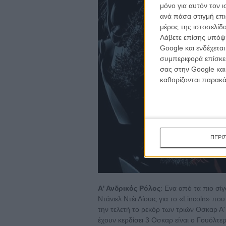
κινημα
μόνο για αυτόν τον 
κριτικ
ανά πάσα στιγμή επι
μέρος της ιστοσελίδα
Λάβετε επίσης υπόψη
Google και ενδέχετα
συμπεριφορά επίσκεψ
σας στην Google και
καθορίζονται παρακ
ΠΕΡΙ
Α' Ανδρικός Ρόλος
: Ενα από τα πιο σί
Ντάνιελ Ντέι Λίουις για το «Lincoln» πο
την τελετή το ρεκόρ των τριών Οσκαρ Α
έχουν κερδίσει 3 Οσκαρ είναι ο Γουόλτε