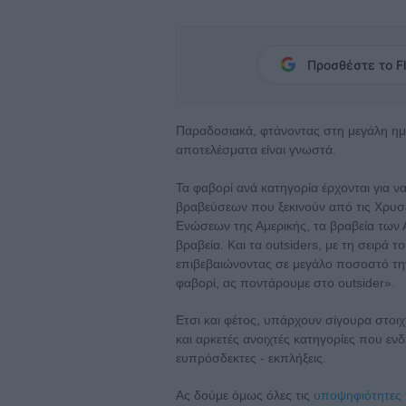
Προσθέστε το Fl
Παραδοσιακά, φτάνοντας στη μεγάλη η
αποτελέσματα είναι γνωστά.
Τα φαβορί ανά κατηγορία έρχονται για 
βραβεύσεων που ξεκινούν από τις Χρυσέ
Ενώσεων της Αμερικής, τα βραβεία των Α
βραβεία. Και τα outsiders, με τη σειρά 
επιβεβαιώνοντας σε μεγάλο ποσοστό την
φαβορί, ας ποντάρουμε στο outsider».
Ετσι και φέτος, υπάρχουν σίγουρα στο
και αρκετές ανοιχτές κατηγορίες που ε
ευπρόσδεκτες - εκπλήξεις.
Ας δούμε όμως όλες τις
υποψηφιότητες 