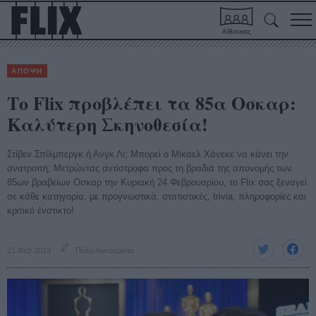
Αίθουσες
ΑΠΟΨΗ
Το Flix προβλέπει τα 85α Οσκαρ:
Καλύτερη Σκηνοθεσία!
Στίβεν Σπίλμπεργκ ή Ανγκ Λι; Μπορεί ο Μίκαελ Χάνεκε να κάνει την
ανατροπή; Μετρώντας αντίστροφα προς τη βραδιά της απονομής των
85ων βραβείων Οσκαρ την Κυριακή 24 Φεβρουαρίου, το Flix σας ξεναγεί
σε κάθε κατηγορία, με προγνωστικά, στατιστικές, trivia, πληροφορίες και
κριτικό ένστικτο!
21 Φεβ 2013
Πόλυ Λυκούργου