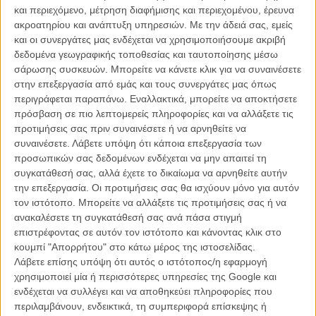
και περιεχόμενο, μέτρηση διαφήμισης και περιεχομένου, έρευνα
έβλεπε να δικαιώνονται οι Γουές Αντερσον
(«Moonrise Kingdom»)
,
ακροατηρίου και ανάπτυξη υπηρεσιών.
Με την άδειά σας, εμείς
Σαμ Μέντες
(«Skyfall»)
, Κρίστοφερ Νόλαν
(«Σκοτεινός Ιππότης: η
και οι συνεργάτες μας ενδέχεται να χρησιμοποιήσουμε ακριβή
Επιστροφή»);
δεδομένα γεωγραφικής τοποθεσίας και ταυτοποίησης μέσω
σάρωσης συσκευών. Μπορείτε να κάνετε κλικ για να συναινέσετε
Οχι ότι έλειψαν οι ευχάριστες εκπλήξεις στις επιλογές της
στην επεξεργασία από εμάς και τους συνεργάτες μας όπως
Ακαδημίας. Η επικράτηση του Μίκαελ Χάνεκε (και) σ' αυτή την
περιγράφεται παραπάνω. Εναλλακτικά, μπορείτε να αποκτήσετε
κατηγορία, απέδειξε ότι η «Αγάπη» του έχει αγγίξει φέτος τους
πρόσβαση σε πιο λεπτομερείς πληροφορίες και να αλλάξετε τις
Αμερικάνους και προωθείται ως το απόλυτο art-house must.
προτιμήσεις σας πριν συναινέσετε ή να αρνηθείτε να
Επίσης, ότι γλίστρησε πάνω στο νήμα και ο Μπεν Ζάιτλιν στους
συναινέσετε.
Λάβετε υπόψη ότι κάποια επεξεργασία των
εκλεκτούς της φετινής πεντάδας τον καθιστά την Σταχτοπούτα του
προσωπικών σας δεδομένων ενδέχεται να μην απαιτεί τη
Κυριακάτικου οσκαρικού χορού. Ποιος θα προέβλεπε ότι τα
συγκατάθεσή σας, αλλά έχετε το δικαίωμα να αρνηθείτε αυτήν
«Μυθικά Πλάσματα του Νότου» θα γνώριζαν τέτοιο θρίαμβο;
την επεξεργασία. Οι προτιμήσεις σας θα ισχύουν μόνο για αυτόν
τον ιστότοπο. Μπορείτε να αλλάξετε τις προτιμήσεις σας ή να
Καλώς ή κακώς, συμφωνούμε ή διαφωνούμε, αυτές είναι οι φετινές
ανακαλέσετε τη συγκατάθεσή σας ανά πάσα στιγμή
υποψηφιότητες. Πάμε λοιπόν να δούμε αναλυτικά τι πιθανότητες
επιστρέφοντας σε αυτόν τον ιστότοπο και κάνοντας κλικ στο
έχει ο κάθε φετινός υποψήφιος για το Οσκαρ Σκηνοθεσίας.
κουμπί "Απορρήτου" στο κάτω μέρος της ιστοσελίδας.
Λάβετε επίσης υπόψη ότι αυτός ο ιστότοπος/η εφαρμογή
.
χρησιμοποιεί μία ή περισσότερες υπηρεσίες της Google και
ενδέχεται να συλλέγει και να αποθηκεύει πληροφορίες που
περιλαμβάνουν, ενδεικτικά, τη συμπεριφορά επίσκεψης ή