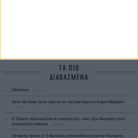
Κρίστοφερ Νόλαν
Ψηλά Τακούνια
Tacones lejanos
Πέδρο Αλμοδόβαρ
Ο Παραχαράκτης
L’ Affaire Bojarski (The Moneymaker)
Ζαν-Πολ Σαλομέ
ΤΑ ΠΙΟ
ΔΙΑΒΑΣΜΕΝΑ
Οδύσσεια
01 ΙΟΥΛ
Save the Date! Δείτε πρώτοι το «Σεξ και Αίμα στο Καμπ Μίασμα»!
ΧΘΕΣ
Ο Τζάρεντ Λέτο αρνείται τις καταγγελίες: «Δεν έχω διαπράξει ποτέ
σεξουαλική επίθεση»
30 ΙΟΥΛ
10 καυτές ταινίες (+ 5 δροσερές επανεκδόσεις) για τον Αύγουστο
01