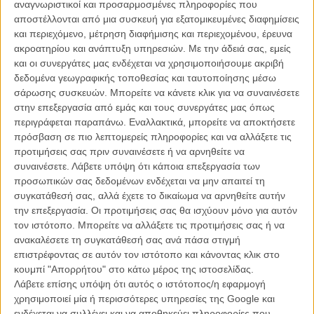
αναγνωριστικοί και προσαρμοσμένες πληροφορίες που
δημιουργό, χωρίς ωστόσο να αποκαλύπτει περισσότερες
αποστέλλονται από μια συσκευή για εξατομικευμένες διαφημίσεις
λεπτομέρειες για κάποιο συγκεκριμένο πρότζεκτ. Η δήλωσή του
και περιεχόμενο, μέτρηση διαφήμισης και περιεχομένου, έρευνα
ήταν αρκετή για να αναζωπυρώσει τον ενθουσιασμό των σινεφίλ
ακροατηρίου και ανάπτυξη υπηρεσιών.
Με την άδειά σας, εμείς
που μεγάλωσαν με τις θρυλικές συνεργασίες των δύο ανδρών.
και οι συνεργάτες μας ενδέχεται να χρησιμοποιήσουμε ακριβή
δεδομένα γεωγραφικής τοποθεσίας και ταυτοποίησης μέσω
Παρότι μετά το «Καζίνο» του 1995 οι δρόμοι τους χώρισαν
σάρωσης συσκευών. Μπορείτε να κάνετε κλικ για να συναινέσετε
κινηματογραφικά για περισσότερες από δύο δεκαετίες, η επιστροφή
στην επεξεργασία από εμάς και τους συνεργάτες μας όπως
τους με το «Ο Ιρλανδός» και αργότερα με το «Οι Δολοφόνοι του
περιγράφεται παραπάνω. Εναλλακτικά, μπορείτε να αποκτήσετε
Ανθισμένου Φεγγαριού» απέδειξε ότι η καλλιτεχνική τους σύνδεση
πρόσβαση σε πιο λεπτομερείς πληροφορίες και να αλλάξετε τις
παραμένει ακέραιη. Ο Σκορσέζε κατάφερε ξανά να αναδείξει εκείνη
προτιμήσεις σας πριν συναινέσετε ή να αρνηθείτε να
τη σκοτεινή, εσωτερική πλευρά του Ντε Νίρο που χαρακτήρισε τις
συναινέσετε.
Λάβετε υπόψη ότι κάποια επεξεργασία των
μεγαλύτερες στιγμές της καριέρας του, ενώ ο ηθοποιός ανταπέδωσε
προσωπικών σας δεδομένων ενδέχεται να μην απαιτεί τη
με δύο από τις πιο ώριμες και πολυεπίπεδες ερμηνείες των
συγκατάθεσή σας, αλλά έχετε το δικαίωμα να αρνηθείτε αυτήν
τελευταίων χρόνων. Δεν είναι τυχαίο ότι πολλοί θεωρούν τη
την επεξεργασία. Οι προτιμήσεις σας θα ισχύουν μόνο για αυτόν
συνεργασία τους ως την κορυφαία σκηνοθέτη και ηθοποιού στην
τον ιστότοπο. Μπορείτε να αλλάξετε τις προτιμήσεις σας ή να
ιστορία του αμερικανικού κινηματογράφου.
ανακαλέσετε τη συγκατάθεσή σας ανά πάσα στιγμή
επιστρέφοντας σε αυτόν τον ιστότοπο και κάνοντας κλικ στο
Διαβάστε ακόμα:
Το «What Happens at Night» του Μάρτιν
κουμπί "Απορρήτου" στο κάτω μέρος της ιστοσελίδας.
Σκορσέζε ξεκίνησε γυρίσματα
Λάβετε επίσης υπόψη ότι αυτός ο ιστότοπος/η εφαρμογή
χρησιμοποιεί μία ή περισσότερες υπηρεσίες της Google και
ενδέχεται να συλλέγει και να αποθηκεύει πληροφορίες που