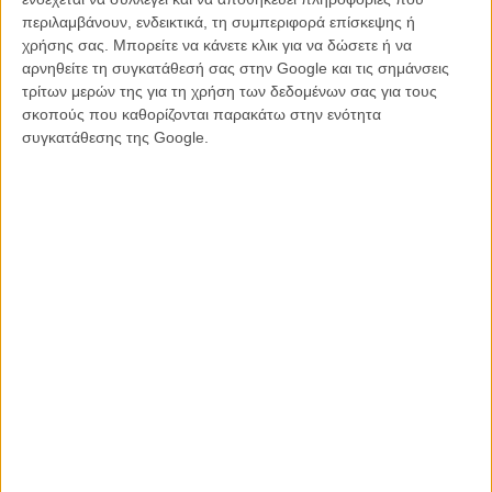
περιλαμβάνουν, ενδεικτικά, τη συμπεριφορά επίσκεψης ή
χρήσης σας. Μπορείτε να κάνετε κλικ για να δώσετε ή να
αρνηθείτε τη συγκατάθεσή σας στην Google και τις σημάνσεις
τρίτων μερών της για τη χρήση των δεδομένων σας για τους
σκοπούς που καθορίζονται παρακάτω στην ενότητα
συγκατάθεσης της Google.
Στο διάστημα που οι δυο τους δεν συνεργάζονταν, ο Μάρτιν
Σκορσέζε δημιούργησε μια εξίσου σημαντική κινηματογραφική
σχέση με τον Λεονάρντο ΝτιΚάπριο, με τον οποίο έχει ήδη
υπογράψει μερικές από τις πιο γνωστές ταινίες της σύγχρονης
φιλμογραφίας του. Ωστόσο, ακόμη και αυτή η επιτυχημένη
συνεργασία δύσκολα μπορεί να επισκιάσει το αποτύπωμα που