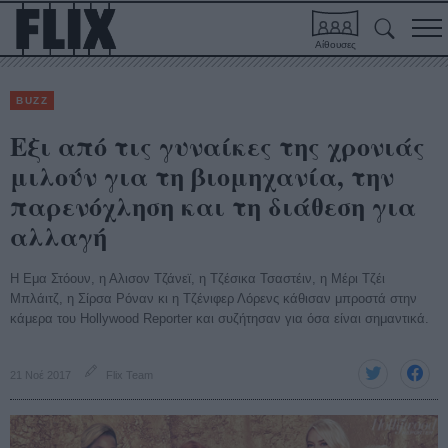
Αίθουσες
BUZZ
Εξι από τις γυναίκες της χρονιάς
μιλούν για τη βιομηχανία, την
παρενόχληση και τη διάθεση για
αλλαγή
Η Εμα Στόουν, η Αλισον Τζάνεϊ, η Τζέσικα Τσαστέιν, η Μέρι Τζέι
Μπλάιτζ, η Σίρσα Ρόναν κι η Τζένιφερ Λόρενς κάθισαν μπροστά στην
κάμερα του Hollywood Reporter και συζήτησαν για όσα είναι σημαντικά.
21 Νοέ 2017
Flix Team