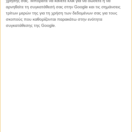
χρήσης σας. Μπορείτε να κάνετε κλικ για να δώσετε ή να
αρνηθείτε τη συγκατάθεσή σας στην Google και τις σημάνσεις
τρίτων μερών της για τη χρήση των δεδομένων σας για τους
σκοπούς που καθορίζονται παρακάτω στην ενότητα
συγκατάθεσης της Google.
Αλισον Τζάνεϊ
«Νομίζω ο μόνος λόγος που δεν είχα εμπειρία
παρενόχλησης, είναι πως έχω ύψος 1,83.»