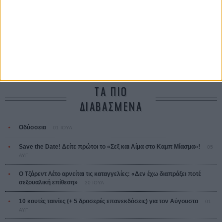
Ψηλά Τακούνια
Tacones lejanos
Πέδρο Αλμοδόβαρ
Ο Παραχαράκτης
L’ Affaire Bojarski (The Moneymaker)
Ζαν-Πολ Σαλομέ
ΤΑ ΠΙΟ
ΔΙΑΒΑΣΜΕΝΑ
Οδύσσεια
01 ΙΟΥΛ
Save the Date! Δείτε πρώτοι το «Σεξ και Αίμα στο Καμπ Μίασμα»!
05
ΑΥΓ
Ο Τζάρεντ Λέτο αρνείται τις καταγγελίες: «Δεν έχω διαπράξει ποτέ
σεξουαλική επίθεση»
30 ΙΟΥΛ
10 καυτές ταινίες (+ 5 δροσερές επανεκδόσεις) για τον Αύγουστο
01
ΑΥΓ