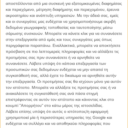
αποστέλλονται από μια συσκευή για εξατομικευμένες διαφημίσεις
και περιεχόμενο, μέτρηση διαφήμισης και περιεχομένου, έρευνα
Η ταινία που ετοιμάζει είναι βασισμένη στο βιβλίο της Μόλι Μπλουμ
ακροατηρίου και ανάπτυξη υπηρεσιών.
Με την άδειά σας, εμείς
«Molly’s Game: From Hollywood's Elite to Wall Street's Billionaire
και οι συνεργάτες μας ενδέχεται να χρησιμοποιήσουμε ακριβή
Boys Club, My High-Stakes Adventure in the World of Underground
δεδομένα γεωγραφικής τοποθεσίας και ταυτοποίησης μέσω
Poker » κι ο τίτλος μάλλον περιγράφει αναλυτικά το περιεχόμενό
σάρωσης συσκευών. Μπορείτε να κάνετε κλικ για να συναινέσετε
του.
στην επεξεργασία από εμάς και τους συνεργάτες μας όπως
περιγράφεται παραπάνω. Εναλλακτικά, μπορείτε να αποκτήσετε
Δείτε κι αυτό:
Στο γραφείο του Ααρον Σόρκιν
πρόσβαση σε πιο λεπτομερείς πληροφορίες και να αλλάξετε τις
προτιμήσεις σας πριν συναινέσετε ή να αρνηθείτε να
Η Τζέσικα Τσαστέιν θα υποδύεται την Μόλι Μπλουμ μια σκιέρ η
συναινέσετε.
Λάβετε υπόψη ότι κάποια επεξεργασία των
οποία μετακομίζει στο Χόλιγουντ όταν μετά από ένα ατύχημα τα
προσωπικών σας δεδομένων ενδέχεται να μην απαιτεί τη
όνειρά της για τους Ολυμπιακούς πέφτουν στον γκρεμό. Ξεκινώντας
συγκατάθεσή σας, αλλά έχετε το δικαίωμα να αρνηθείτε αυτήν
από γκαρσόνα σύντομα θα χτίσει ένα κύκλωμα για παράνομα
την επεξεργασία. Οι προτιμήσεις σας θα ισχύουν μόνο για αυτόν
παιχνίδια πόκερ τα οποία θα προσελκύσουν την ελίτ του Χόλιγουντ
τον ιστότοπο. Μπορείτε να αλλάξετε τις προτιμήσεις σας ή να
και παίχτες όπως ο Μπεν Αφλεκ και ο Λεονάρντο ΝτιΚάπριο.
ανακαλέσετε τη συγκατάθεσή σας ανά πάσα στιγμή
επιστρέφοντας σε αυτόν τον ιστότοπο και κάνοντας κλικ στο
κουμπί "Απορρήτου" στο κάτω μέρος της ιστοσελίδας.
Λάβετε επίσης υπόψη ότι αυτός ο ιστότοπος/η εφαρμογή
χρησιμοποιεί μία ή περισσότερες υπηρεσίες της Google και
ενδέχεται να συλλέγει και να αποθηκεύει πληροφορίες που