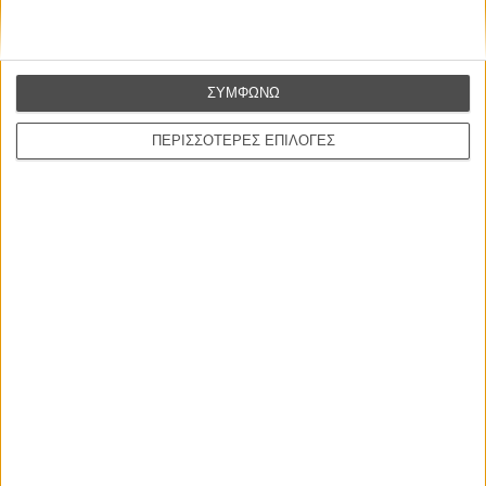
Συνέντευξη
ΝΕΕΣ ΤΑΙΝΙΕΣ
ΣΥΜΦΩΝΩ
Ο Παραχαράκτης
L’ Affaire Bojarski (The Moneymaker)
ΠΕΡΙΣΣΟΤΕΡΕΣ ΕΠΙΛΟΓΕΣ
του Ζαν-Πολ Σαλομέ
Γνήσιο Αντίγραφο
Certified Copy (Copie Conforme)
του Αμπάς Κιαροστάμι
Ο Κλειδαράς του Ενός Εκατομμυρίου
Le Million
του Γκρεγκουάρ Βινιερόν
Αυτό που Ξέρουν οι Γυναίκες
Pour le Plaisir
του Ρεέμ Κερισί