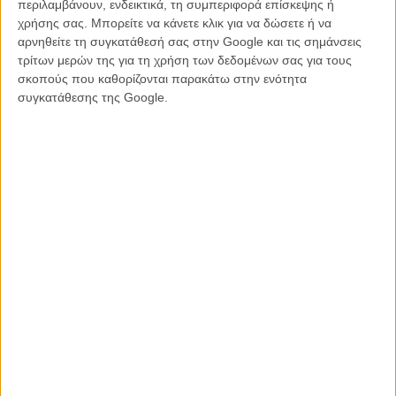
περιλαμβάνουν, ενδεικτικά, τη συμπεριφορά επίσκεψης ή
χρήσης σας. Μπορείτε να κάνετε κλικ για να δώσετε ή να
αρνηθείτε τη συγκατάθεσή σας στην Google και τις σημάνσεις
τρίτων μερών της για τη χρήση των δεδομένων σας για τους
σκοπούς που καθορίζονται παρακάτω στην ενότητα
συγκατάθεσης της Google.
Μέχρι την στιγμή που το FBI θα ενδιαφερθεί για την δράση της και
θα προχωρήσει στην σύλληψή της. Ο Ιντρις Ελμπα και ο Μάικλ
Σέρα είναι οι βασικοί συμπρωταγωνιστές στο φιλμ που ετοιμάζεται
να ξεκινήσει γυρίσματα μέσα στους επόμενους μήνες.
Η συμμετοχή των Αφλεκ και ΝτιΚάπριο από την άλλη, μοιάζει προς
το παρόν αμφίβολη...
Δείτε ακόμη:
Ο Ααρον Σόρκιν διασκευάζει το «To Kill a Mockingbird» για το
Μπρόντγουεϊ