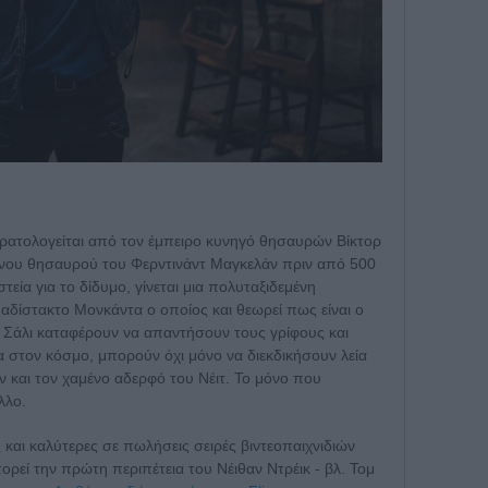
τρατολογείται από τον έμπειρο κυνηγό θησαυρών Βίκτορ
μένου θησαυρού του Φερντινάντ Μαγκελάν πριν από 500
τεία για το δίδυμο, γίνεται μια πολυταξιδεμένη
αδίστακτο Μονκάντα ο οποίος και θεωρεί πως είναι ο
ο Σάλι καταφέρουν να απαντήσουν τους γρίφους και
 στον κόσμο, μπορούν όχι μόνο να διεκδικήσουν λεία
ν και τον χαμένο αδερφό του Νέιτ. Το μόνο που
λλο.
ς και καλύτερες σε πωλήσεις σειρές βιντεοπαιχνιδιών
ρεί την πρώτη περιπέτεια του Νέιθαν Ντρέικ - βλ. Τομ