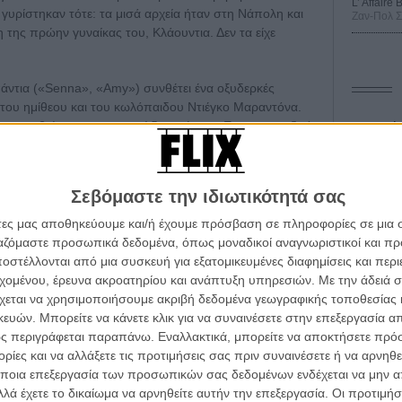
L’ Affaire
υρίστηκαν τότε: τα μισά αρχεία ήταν στη Νάπολη και
Ζαν-Πολ 
 της πρώην γυναίκας του, Κλάουντια. Δεν τα είχε
άντια («Senna», «Amy») συνθέτει ένα οξυδερκές
 του ημίθεου και του κωλόπαιδου Ντιέγκο Μαραντόνα.
 αν και βιώνεται ως αγωνιώδες ντέρμπι. Ενα σκορσεζικό
Οδύσ
της Νάπολι.
Διαβάστε εδώ τη γνώμη του Flix
.
Save
Καμπ
στην ΕΡΤ 2
Σεβόμαστε την ιδιωτικότητά σας
Ο Τζ
How to Train your Dragon) των Ντιν ΝτεΜπλουά,
άτες μας αποθηκεύουμε και/ή έχουμε πρόσβαση σε πληροφορίες σε μια
διαπ
ργαζόμαστε προσωπικά δεδομένα, όπως μοναδικοί αναγνωριστικοί και 
στέλλονται από μια συσκευή για εξατομικευμένες διαφημίσεις και περ
10 κ
α τα βλέπεις όλα σινεμά...
 τον Ψάρη, που μένει στο νησί του Μπερκ, όπου η
τον 
εχομένου, έρευνα ακροατηρίου και ανάπτυξη υπηρεσιών.
Με την άδειά σα
κινηματογραφική εβδομάδα
 τρόπος ζωής. Ο χαρακτήρας, όμως, του Ψάρη δεν
χεται να χρησιμοποιήσουμε ακριβή δεδομένα γεωγραφικής τοποθεσίας 
Spid
ς του ούτε και με αυτήν του αρχηγού της που
 τον τρόπο του flix
ών. Μπορείτε να κάνετε κλικ για να συναινέσετε στην επεξεργασία απ
εφήβου. Ωστόσο, όταν ξεκινά η Εκπαίδευση στους
ς περιγράφεται παραπάνω. Εναλλακτικά, μπορείτε να αποκτήσετε πρό
ήβων, εκείνος συνειδητοποιεί πως αυτή είναι η
ίες και να αλλάξετε τις προτιμήσεις σας πριν συναινέσετε ή να αρνηθεί
χει τις ικανότητες να γίνει μαχητής και να κερδίσει την
wsletter
του flix, στο inbox σου
ποια επεξεργασία των προσωπικών σας δεδομένων ενδέχεται να μην απ
ραυματισμένο δράκο που τελικά γίνεται και φίλος του,
λά έχετε το δικαίωμα να αρνηθείτε αυτήν την επεξεργασία. Οι προτιμήσ