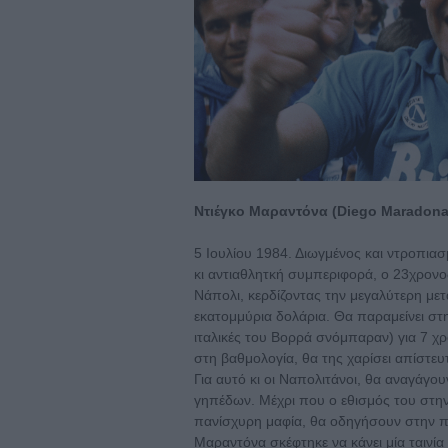
Ντιέγκο Μαραντόνα (Diego Maradona
5 Ιουλίου 1984. Διωγμένος και ντροπι
κι αντιαθλητκή συμπεριφορά, ο 23χρον
Νάπολι, κερδίζοντας την μεγαλύτερη με
εκατομμύρια δολάρια. Θα παραμείνει στ
ιταλικές του Βορρά σνόμπαραν) για 7 χρ
στη βαθμολογία, θα της χαρίσει απίστε
Για αυτό κι οι Ναπολιτάνοι, θα αναγάγο
γηπέδων. Μέχρι που ο εθισμός του στην
πανίσχυρη μαφία, θα οδηγήσουν στην πτ
Μαραντόνα σκέφτηκε να κάνει μία ταινία 