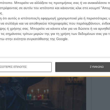
τογραφικές ειδήσεις | νέες ταινίες | πρόγραμμα αιθουσών για όλη την Ελλάδα |
από εκεί που ήλπιζε να είχε την ευκαιρία του να
ιστότοπο. Μπορείτε να αλλάξετε τις προτιμήσεις σας ή να ανακαλέσετε
Εγγράψου 
ές | συνεντεύξεις | απόψεις | αφιερώματα | διαγωνισμοί
λαμβάνει κάτι πολύ μεγαλύτερο και δυσκολότερο: να
στρέφοντας σε αυτόν τον ιστότοπο και κάνοντας κλικ στο κουμπί "Απ
ς ολόκληρης της φυλής του απέναντι στους δράκους.
ς.
 ότι αυτός ο ιστότοπος/η εφαρμογή χρησιμοποιεί μία ή περισσότερες 
ντιο που δημιούργησε τις επιτυχίες "Σρεκ",
Θέλω ν
ι να συλλέγει και να αποθηκεύει πληροφορίες που περιλαμβάνουν, ενδεικ
ΕΓΓΡΑΦΗ
εται μια κωμική περιπέτεια που λαμβάνει χώρα στο
ης ή χρήσης σας. Μπορείτε να κάνετε κλικ για να δώσετε ή να αρνηθε
αι των άγριων δράκων, βασισμένη στο ομώνυμο
 τις σημάνσεις τρίτων μερών της για τη χρήση των δεδομένων σας για
ψήφια για τα Οσκαρ Κινουμένων Σχεδίων και Μουσικής.
άτω στην ενότητα συγκατάθεσης της Google.
pha
ΣΣΟΤΕΡΕΣ ΕΠΙΛΟΓΕΣ
ΣΥΜΦΩΝΩ