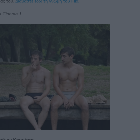
ρας του.
Διαβάστε εδώ τη γνώμη του Flix.
va Cinema 1
τέλιου Καμμίτση