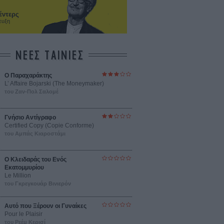
έντερς
ευξη
ΝΕΕΣ ΤΑΙΝΙΕΣ
Ο Παραχαράκτης
L’ Affaire Bojarski (The Moneymaker)
του Ζαν-Πολ Σαλομέ
Γνήσιο Αντίγραφο
Certified Copy (Copie Conforme)
του Αμπάς Κιαροστάμι
Ο Κλειδαράς του Ενός
Εκατομμυρίου
Le Million
του Γκρεγκουάρ Βινιερόν
Αυτό που Ξέρουν οι Γυναίκες
Pour le Plaisir
του Ρεέμ Κερισί