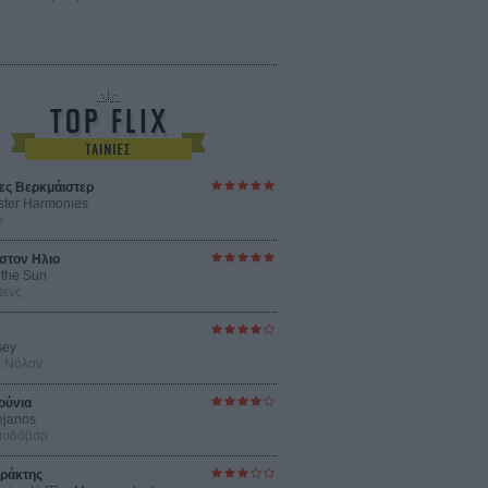
ες Βερκμάιστερ
ster Harmonies
ρ
στον Ηλιο
 the Sun
βενς
sey
ρ Νόλαν
ούνια
ejanos
μοδόβαρ
ράκτης