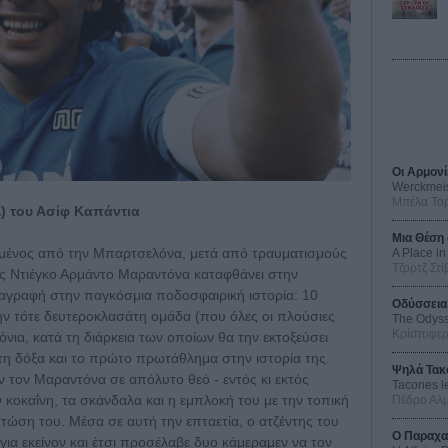
Οι Αρμονί
Werckmei
Μπέλα Τα
) του Ασίφ Καπάντια
Μια Θέση 
ασμένος από την Μπαρτσελόνα, μετά από τραυματισμούς
A Place in
Τζορτζ Στί
ος Ντιέγκο Αρμάντο Μαραντόνα καταφθάνει στην
ταγραφή στην παγκόσμια ποδοσφαιρική ιστορία: 10
Οδύσσεια
ην τότε δευτεροκλασάτη ομάδα (που όλες οι πλούσιες
The Odys
Κρίστοφε
όνια, κατά τη διάρκεια των οποίων θα την εκτοξεύσει
υτη δόξα και το πρώτο πρωτάθλημα στην ιστορία της.
Ψηλά Τακ
υν τον Μαραντόνα σε απόλυτο θεό - εντός κι εκτός
Tacones l
 κοκαΐνη, τα σκάνδαλα και η εμπλοκή του με την τοπική
Πέδρο Αλ
ώση του. Μέσα σε αυτή την επταετία, ο ατζέντης του
Ο Παραχα
για εκείνον και έτσι προσέλαβε δυο κάμεραμεν να τον