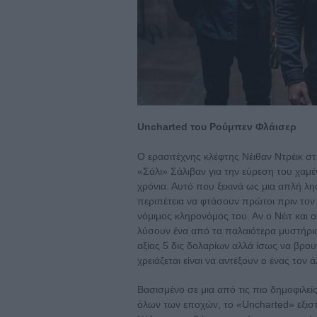
Uncharted του Ρούμπεν Φλάισερ
Ο ερασιτέχνης κλέφτης Νέιθαν Ντρέικ σ
«Σάλι» Σάλιβαν για την εύρεση του χα
χρόνια. Αυτό που ξεκινά ως μια απλή λησ
περιπέτεια να φτάσουν πρώτοι πριν τον 
νόμιμος κληρονόμος του. Αν ο Νέιτ και 
λύσουν ένα από τα παλαιότερα μυστήρια
αξίας 5 δις δολαρίων αλλά ίσως να βρου
χρειάζεται είναι να αντέξουν ο ένας τον ά
Βασισμένο σε μια από τις πιο δημοφιλεί
όλων των εποχών, το «Uncharted» εξιστο