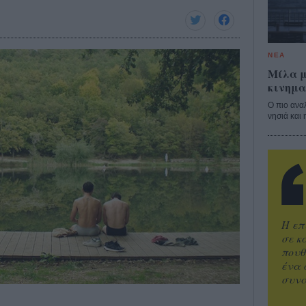
ΝΕΑ
Μίλα μ
κινημα
Ο πιο ανα
νησιά και 
Η επ
σε κ
πουθ
ένα 
συνα