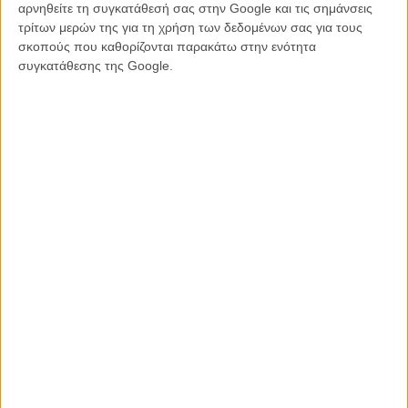
αρνηθείτε τη συγκατάθεσή σας στην Google και τις σημάνσεις
τρίτων μερών της για τη χρήση των δεδομένων σας για τους
σκοπούς που καθορίζονται παρακάτω στην ενότητα
συγκατάθεσης της Google.
«Backrooms: Everything Must Go»
Η τεράστια κινηματογραφική επιτυχία του «Backrooms» αποκτά μια
νέα εκδοχή με δεκαέξι επιπλέον λεπτά και αδημοσίευτες σκηνές.
Διαβάστε εδώ περισσότερα.