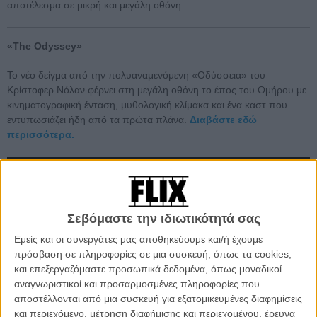
αποτέλεσμα σε μικρή και μεγάλη οθόνη.
«The Odyssey»
Το νέο δείγμα από την πολυαναμενόμενη «Οδύσσεια» του
Κρίστοφερ Νόλαν φέρνει στη μεγάλη οθόνη το έπος του Ομήρου με
κινηματογραφική ένταση, μυθολογική κλίμακα και ένα καστ που
εντυπωσιάζει ήδη από τα πρώτα πλάνα.
Διαβάστε εδώ
περισσότερα.
Σεβόμαστε την ιδιωτικότητά σας
Εμείς και οι συνεργάτες μας αποθηκεύουμε και/ή έχουμε
πρόσβαση σε πληροφορίες σε μια συσκευή, όπως τα cookies,
και επεξεργαζόμαστε προσωπικά δεδομένα, όπως μοναδικοί
αναγνωριστικοί και προσαρμοσμένες πληροφορίες που
αποστέλλονται από μια συσκευή για εξατομικευμένες διαφημίσεις
και περιεχόμενο, μέτρηση διαφήμισης και περιεχομένου, έρευνα