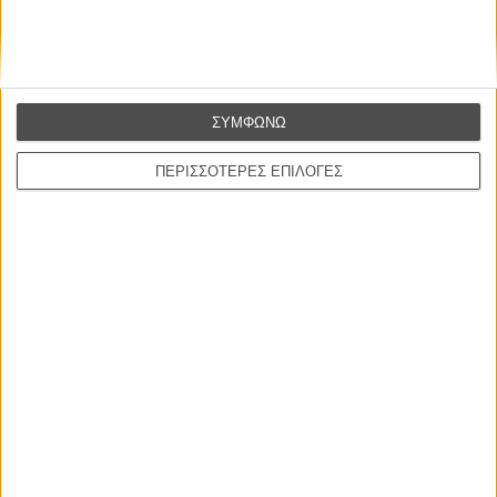
ΣΥΜΦΩΝΩ
ΠΕΡΙΣΣΟΤΕΡΕΣ ΕΠΙΛΟΓΕΣ
«Hershey»
Το «Hershey» ακολουθεί την ιστορία του πώς το όραμα ενός
ζευγαριού ξεκίνησε μια αυτοκρατορία σοκολάτας — και μέσω αυτού,
άλλαξε τον κόσμο. Με πρωταγωνιστές τους Φιν Γουίτροκ και
Αλεξάντρα Νταντάριο.