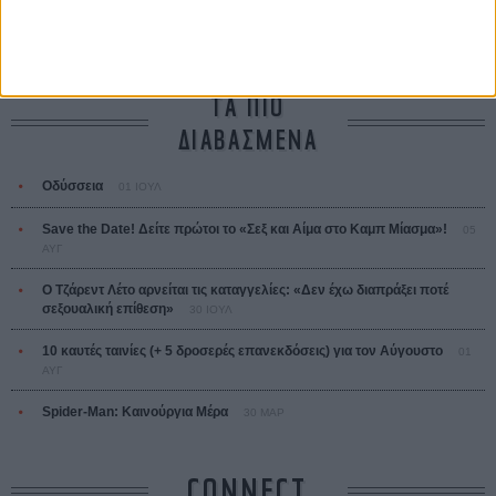
Ζαν-Πολ Σαλομέ
ΤΑ ΠΙΟ
ΔΙΑΒΑΣΜΕΝΑ
Οδύσσεια
01 ΙΟΥΛ
Save the Date! Δείτε πρώτοι το «Σεξ και Αίμα στο Καμπ Μίασμα»!
05
ΑΥΓ
Ο Τζάρεντ Λέτο αρνείται τις καταγγελίες: «Δεν έχω διαπράξει ποτέ
σεξουαλική επίθεση»
30 ΙΟΥΛ
10 καυτές ταινίες (+ 5 δροσερές επανεκδόσεις) για τον Αύγουστο
01
ΑΥΓ
Spider-Man: Καινούργια Μέρα
30 ΜΑΡ
CONNECT