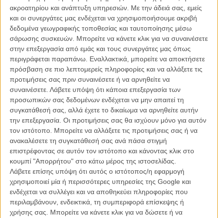
ακροατηρίου και ανάπτυξη υπηρεσιών.
Με την άδειά σας, εμείς
και οι συνεργάτες μας ενδέχεται να χρησιμοποιήσουμε ακριβή
δεδομένα γεωγραφικής τοποθεσίας και ταυτοποίησης μέσω
σάρωσης συσκευών. Μπορείτε να κάνετε κλικ για να συναινέσετε
στην επεξεργασία από εμάς και τους συνεργάτες μας όπως
«Werwulf»
περιγράφεται παραπάνω. Εναλλακτικά, μπορείτε να αποκτήσετε
πρόσβαση σε πιο λεπτομερείς πληροφορίες και να αλλάξετε τις
Ο Ρόμπερτ Εγκερς έχει αποδείξει τα τελευταία χρόνια ότι γνωρίζει
προτιμήσεις σας πριν συναινέσετε ή να αρνηθείτε να
όσο λίγοι πώς να μετατρέπει τους λαϊκούς θρύλους και τη σκοτεινή
συναινέσετε.
Λάβετε υπόψη ότι κάποια επεξεργασία των
μυθολογία σε καθηλωτικές κινηματογραφικές εμπειρίες. Μετά την
προσωπικών σας δεδομένων ενδέχεται να μην απαιτεί τη
επιτυχία του «Νοσφεράτου», ο καταξιωμένος δημιουργός
συγκατάθεσή σας, αλλά έχετε το δικαίωμα να αρνηθείτε αυτήν
επιστρέφει στον χώρο του τρόμου παρουσιάζοντας το «Werwulf»,
την επεξεργασία. Οι προτιμήσεις σας θα ισχύουν μόνο για αυτόν
μια νέα ιστορία που μεταφέρει το κοινό στην Αγγλία του 13ου αιώνα,
τον ιστότοπο. Μπορείτε να αλλάξετε τις προτιμήσεις σας ή να
εκεί όπου ένας μυστηριώδης θηρευτής βγαίνει από τις σκιές και οι
ανακαλέσετε τη συγκατάθεσή σας ανά πάσα στιγμή
ιστορίες που μέχρι τότε θεωρούνταν απλοί θρύλοι μετατρέπονται σε
επιστρέφοντας σε αυτόν τον ιστότοπο και κάνοντας κλικ στο
έναν αληθινό εφιάλτη για τους κατοίκους μιας απομονωμένης
κουμπί "Απορρήτου" στο κάτω μέρος της ιστοσελίδας.
κοινότητας.
Διαβάστε εδώ περισσότερα.
Λάβετε επίσης υπόψη ότι αυτός ο ιστότοπος/η εφαρμογή
χρησιμοποιεί μία ή περισσότερες υπηρεσίες της Google και
ενδέχεται να συλλέγει και να αποθηκεύει πληροφορίες που
περιλαμβάνουν, ενδεικτικά, τη συμπεριφορά επίσκεψης ή
χρήσης σας. Μπορείτε να κάνετε κλικ για να δώσετε ή να