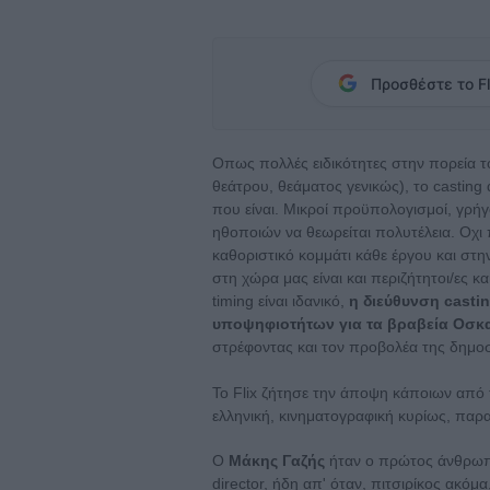
Προσθέστε το Fl
Οπως πολλές ειδικότητες στην πορεία τ
θεάτρου, θεάματος γενικώς), το casting 
που είναι. Μικροί προϋπολογισμοί, γρή
ηθοποιών να θεωρείται πολυτέλεια. Οχι π
καθοριστικό κομμάτι κάθε έργου και στην
στη χώρα μας είναι και περιζήτητοι/ες 
timing είναι ιδανικό,
η διεύθυνση casti
υποψηφιοτήτων για τα βραβεία Οσκ
στρέφοντας και τον προβολέα της δημο
Το Flix ζήτησε την άποψη κάποιων από 
ελληνική, κινηματογραφική κυρίως, παρ
Ο
Μάκης Γαζής
ήταν ο πρώτος άνθρωπος
director, ήδη απ' όταν, πιτσιρίκος ακόμ