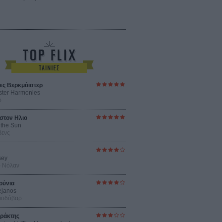
ες Βερκμάιστερ
ster Harmonies
ρ
στον Ηλιο
 the Sun
βενς
sey
ρ Νόλαν
ούνια
ejanos
μοδόβαρ
ράκτης