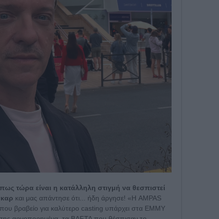
 πως τώρα είναι η κατάλληλη στιγμή να θεσπιστεί
σκαρ
και μας απάντησε ότι... ήδη άργησε! «Η AMPAS
ή που βραβείο για καλύτερο casting υπάρχει στα EMMY
πίσης αργοπορημένα, τα BAFTA που θέσπισαν το