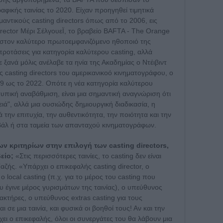
αφικής ταινίας το 2020. Είχαν προηγηθεί τιμητικά
αντικούς casting directors όπως από το 2006, εις
irector Μέρι ΣέλγουεΪ, το βραβείο BAFTA - The Orange
ι στον καλύτερο πρωτοεμφανιζόμενο ηθοποιό της
προτάσεις για κατηγορία καλύτερου casting, αλλά
ξανά μόλις ανέλαβε τα ηνία της Ακαδημίας ο Ντέιβιντ
 casting directors του αμερικανικοό κινηματογράφου, ο
9 ως το 2022. Οπότε η νέα κατηγορία καλύτερου
τυπική αναβάθμιση, είναι μια σημαντική αναγνώριση ότι
ειά", αλλά μια ουσιώδης δημιουργική διαδικασία, η
την επιτυχία, την αυθεντικότητα, την ποιότητα και την
τιβάλ ή στα ταμεία των απανταχού κινηματογράφων.
ν κριτηρίων στην επιλογή των casting directors,
βείο;
«Στις περισσότερες ταινίες, το casting δεν είναι
ζής. «Υπάρχει ο επικεφαλής casting director, ο
 ο local casting (π.χ. για το μέρος του casting που
έγινε μέρος γυρισμάτων της ταινίας), ο υπεύθυνος
ρακτήρες, ο υπεύθυνος extras casting για τους
σε μια ταινία, και φυσικά οι βοηθοί τους! Αν και την
ει ο επικεφαλής, όλοι οι συνεργάτες του θα λάβουν μια