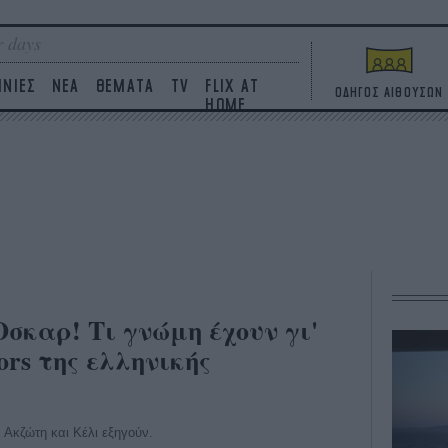
 days
ΙΝΙΕΣ
ΝΕΑ
ΘΕΜΑΤΑ
TV
FLIX AT
ΟΔΗΓΟΣ ΑΙΘΟΥΣΩΝ
HOME
 Οσκαρ! Τι γνώμη έχουν γι'
tors της ελληνικής
 Ακζώτη και Κέλι εξηγούν.