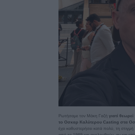
Ρωτήσαμε τον Μάκη Γαζή
γιατί θεωρεί
το Οσκαρ Καλύτερου Casting στα Ο
έχει καθυστερήσει κατά πολύ, τη στιγμ
από το 1989 και ακολουθούν, αν και ε