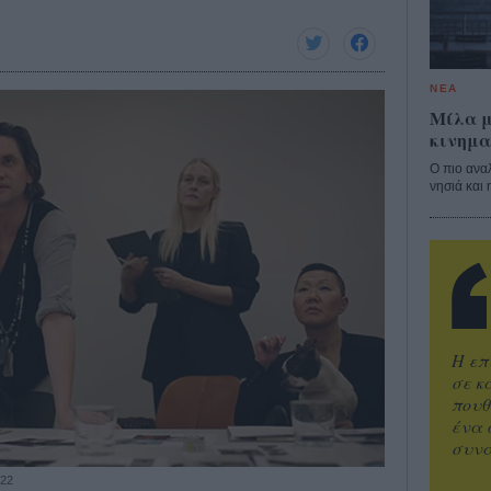
ΝΕΑ
Μίλα μ
κινημα
Ο πιο ανα
νησιά και 
Η επ
σε κ
πουθ
ένα 
συνα
022