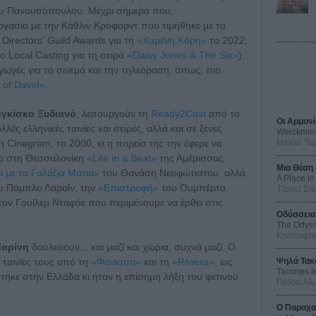
υ Πανουσόπουλου. Μέχρι σήμερα που,
γασία με την Κάθλιν Κρόφορντ που τιμήθηκε με το
Directors' Guild Awards για τη
«Χαμένη Κόρη»
το 2022,
ο Local Casting για τη σειρά
«Daisy Jones & The Six»
),
αγωγές για το σινεμά και την τηλεόραση, όπως, πιο
 of David»
.
γκίσκο Ξυδιανό
, λειτουργούν τη
Ready2Cast
από το
Οι Αρμονί
λές ελληνικές ταινίες και σειρές, αλλά και σε ξένες
Werckmei
 Cinegram, το 2000, κι η πορεία της την έφερε να
Μπέλα Τα
ο στη Θεσσαλονίκη
«Life in a Beat»
της Αμέρισσας
Μια Θέση 
ι με τα Γαλάζια Μάτια»
του Θανάση Νεοφώτιστου, αλλά
A Place in
υ Πάμπλο Λαραΐν, την
«Επιστροφή»
του Ουμπέρτο
Τζορτζ Στί
τον Γουίλεμ Νταφόε που περιμένουμε να έρθει στις
Οδύσσεια
The Odys
Κρίστοφε
Μαρίνη
δουλεύουν... και μαζί και χώρια, συχνά μαζί. Ο
 ταινίες τους από τη
«Φόνισσα»
και τη
«Riviera»
, ως
Ψηλά Τακ
Tacones l
τηκε στην Ελλάδα κι ήταν η επίσημη λήξη του φετινού
Πέδρο Αλ
Ο Παραχα