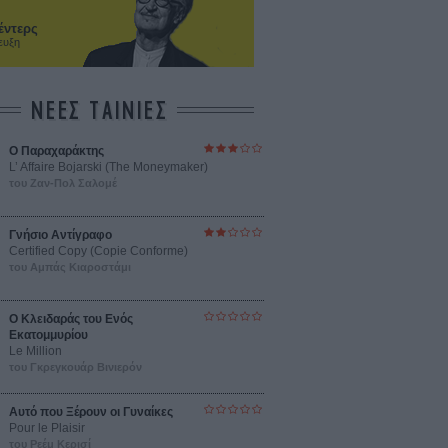
έντερς
ευξη
ΝΕΕΣ ΤΑΙΝΙΕΣ
Ο Παραχαράκτης
L’ Affaire Bojarski (The Moneymaker)
του Ζαν-Πολ Σαλομέ
Γνήσιο Αντίγραφο
Certified Copy (Copie Conforme)
του Αμπάς Κιαροστάμι
Ο Κλειδαράς του Ενός
Εκατομμυρίου
Le Million
του Γκρεγκουάρ Βινιερόν
Αυτό που Ξέρουν οι Γυναίκες
Pour le Plaisir
του Ρεέμ Κερισί