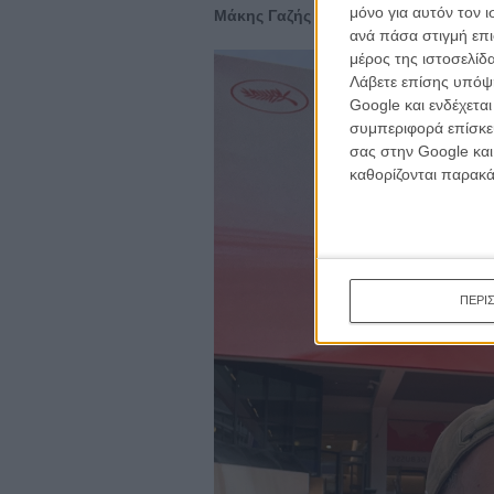
κινημα
μόνο για αυτόν τον 
Μάκης Γαζής -
MG Casting
κριτικ
ανά πάσα στιγμή επι
μέρος της ιστοσελίδα
Λάβετε επίσης υπόψη
Google και ενδέχετα
συμπεριφορά επίσκεψ
σας στην Google και
καθορίζονται παρακ
ΠΕΡΙ