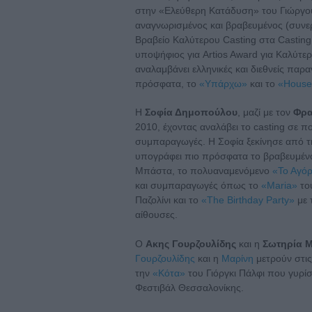
στην «Ελεύθερη Κατάδυση» του Γιώργο
αναγνωρισμένος και βραβευμένος (συνερ
Βραβείο Καλύτερου Casting στα Casting 
υποψήφιος για Artios Award για Καλύτερ
αναλαμβάνει ελληνικές και διεθνείς παρ
πρόσφατα, το
«Υπάρχω»
και το
«House
Η
Σοφία Δημοπούλου
, μαζί με τον
Φρα
2010, έχοντας αναλάβει το casting σε πολ
συμπαραγωγές. Η Σοφία ξεκίνησε από τη
υπογράφει πιο πρόσφατα το βραβευμέν
Μπάστα, το πολυαναμενόμενο
«Το Αγόρ
και συμπαραγωγές όπως το
«Maria»
το
Παζολίνι και το
«The Birthday Party»
με 
αίθουσες.
Ο
Ακης Γουρζουλίδης
και η
Σωτηρία 
Γουρζουλίδης
και η
Μαρίνη
μετρούν στις
την
«Κότα»
του Γιόργκι Πάλφι που γυρίσ
Φεστιβάλ Θεσσαλονίκης.