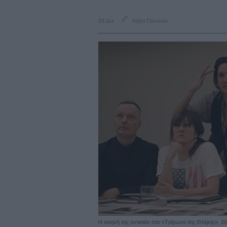
03 Δεκ
Λήδα Γαλανού
Η σκηνή της οντισιόν στο «Τρίγωνο της Θλίψης», 2