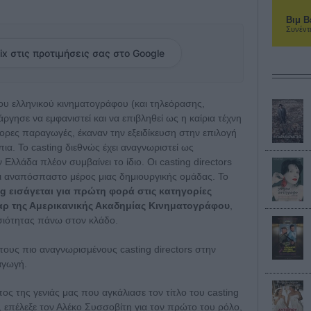
Βιμ Β
Συνέντ
ix στις προτιμήσεις σας στο Google
ου ελληνικού κινηματογράφου (και τηλεόρασης,
άργησε να εμφανιστεί και να επιβληθεί ως η καίρια τέχνη
γορες παραγωγές, έκαναν την εξειδίκευση στην επιλογή
ια. Το casting διεθνώς έχει αναγνωριστεί ως
 Ελλάδα πλέον συμβαίνει το ίδιο. Οι casting directors
και αναπόσπαστο μέρος μιας δημιουργικής ομάδας. Το
ng εισάγεται για πρώτη φορά στις κατηγορίες
αρ της Αμερικανικής Ακαδημίας Κινηματογράφου
,
σιότητας πάνω στον κλάδο.
τους πιο αναγνωρισμένους casting directors στην
αγωγή.
 της γενιάς μας που αγκάλιασε τον τίτλο του casting
α, επέλεξε τον Αλέκο Συσσοβίτη για τον πρώτο του ρόλο,