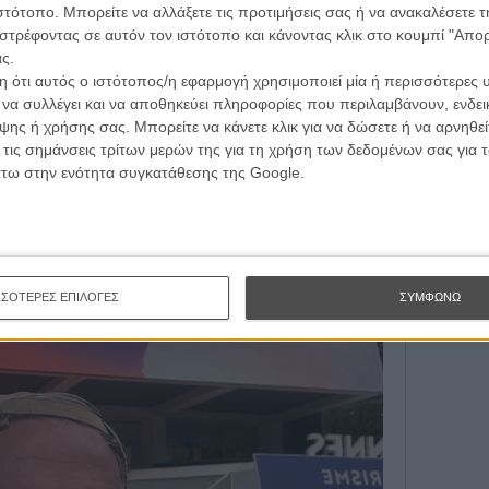
τογραφικές ειδήσεις | νέες ταινίες | πρόγραμμα αιθουσών για όλη την Ελλάδα |
ιστότοπο. Μπορείτε να αλλάξετε τις προτιμήσεις σας ή να ανακαλέσετε
Εγγράψου 
ές | συνεντεύξεις | απόψεις | αφιερώματα | διαγωνισμοί
στρέφοντας σε αυτόν τον ιστότοπο και κάνοντας κλικ στο κουμπί "Απ
ς.
 ότι αυτός ο ιστότοπος/η εφαρμογή χρησιμοποιεί μία ή περισσότερες 
Θέλω ν
ι να συλλέγει και να αποθηκεύει πληροφορίες που περιλαμβάνουν, ενδεικ
ΕΓΓΡΑΦΗ
ης ή χρήσης σας. Μπορείτε να κάνετε κλικ για να δώσετε ή να αρνηθε
 τις σημάνσεις τρίτων μερών της για τη χρήση των δεδομένων σας για
άτω στην ενότητα συγκατάθεσης της Google.
ΣΣΟΤΕΡΕΣ ΕΠΙΛΟΓΕΣ
ΣΥΜΦΩΝΩ