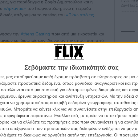
L’ Affaire
ήρεις, για παράδειγμα η Σοφία Δημοπούλου και η
Ζαν-Πολ 
ου
«Αρκάντια»
του Γιώργου Ζώη, ενώ η τετράδα
διανός υπέγραψαν το casting του
«Πίσω από τις
ίνησαν την
Athens Casting
πριν από μια εικοσαετία και
 ταινιών και διαφημίσεων. Διανύουν την απόσταση από
Οδύσ
όδοντας»
του Γιώργου Λάνθιμου,
«Attenberg»
της
ο
«Milky Way»
, τη σειρά του Βσίλη Κεκάτου και τη φετινή
Save
ως ξένες συμπαραγωγές και συνεργασίες, όπως το
Καμπ
λέιτερ, το
«Sacrifice»
του Ρομέν Γαβράς και το
Σεβόμαστε την ιδιωτικότητά σας
τσίνσκα.
Ο Τζ
άτες μας αποθηκεύουμε και/ή έχουμε πρόσβαση σε πληροφορίες σε μια
διαπ
ργαζόμαστε προσωπικά δεδομένα, όπως μοναδικοί αναγνωριστικοί και 
όμη φυσικά - που διαμορφώνουν το τοπίο που
στέλλονται από μια συσκευή για εξατομικευμένες διαφημίσεις και περ
10 κ
ον όλες και όλοι με γερές επαφές και με το εξωτερικό.
α τα βλέπεις όλα σινεμά...
τον 
εχομένου, έρευνα ακροατηρίου και ανάπτυξη υπηρεσιών.
Με την άδειά σα
κινηματογραφική εβδομάδα
για να μάθουμε. Γιατί προέκυψε τώρα η θεσμοθέτηση της
χεται να χρησιμοποιήσουμε ακριβή δεδομένα γεωγραφικής τοποθεσίας 
; Πώς επιλέγεται ένας, μία ή μια ομάδα casters για μια
Spid
 τον τρόπο του flix
ών. Μπορείτε να κάνετε κλικ για να συναινέσετε στην επεξεργασία απ
ει και να βραβευτεί; Οι απαντήσεις τους μας έδωσαν τις
ς περιγράφεται παραπάνω. Εναλλακτικά, μπορείτε να αποκτήσετε πρό
ς σύστησαν ανθρώπους με μεγάλη αγάπη για τη δουλειά
ίες και να αλλάξετε τις προτιμήσεις σας πριν συναινέσετε ή να αρνηθεί
ου ξεχειλίζει. Διαβάστε παρακάτω.
wsletter
του flix, στο inbox σου
ποια επεξεργασία των προσωπικών σας δεδομένων ενδέχεται να μην απ
λά έχετε το δικαίωμα να αρνηθείτε αυτήν την επεξεργασία. Οι προτιμήσ