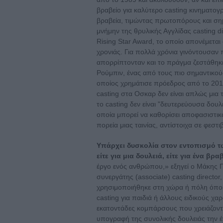
βραβείο για καλύτερο casting κινηματογρ
βραβεία, τιμώντας πρωτοπόρους και σημ
μνήμην της θρυλικής Αγγλίδας casting d
Rising Star Award, το οποίο απονέμετα
χρονιάς. Για πολλά χρόνια γινόντουσαν 
απορρίπτονταν και το πράγμα ζεστάθηκε 
Ρούμπιν, ένας από τους πιο σημαντικούς
οποίος χρημάτισε πρόεδρος από το 201
casting στα Οσκαρ δεν είναι απλώς μια 
το casting δεν είναι "δευτερεύουσα δουλ
οποία μπορεί να καθορίσει αποφασιστικά 
πορεία μιας ταινίας, αντίστοιχα σε φεσ
Υπάρχει δυσκολία στον εντοπισμό τω
είτε για μια δουλειά, είτε για ένα βρα
έργο ενός ανθρώπου,» εξηγεί ο Μάκης Γα
συνεργάτης (associate) casting director,
χρησιμοποιήθηκε στη χώρα ή πόλη όπου 
casting για παιδιά ή άλλους ειδικούς χα
εκατοντάδες κομπάρσους που χρειάζονται 
υπογραφή της συνολικής δουλειάς την έχ