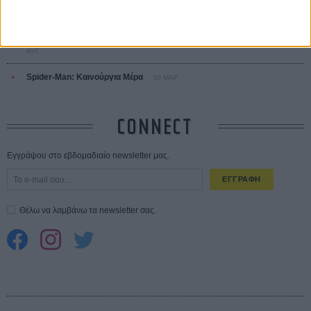
Ο Τζάρεντ Λέτο αρνείται τις καταγγελίες: «Δεν έχω διαπράξει ποτέ
σεξουαλική επίθεση»
30 ΙΟΥΛ
10 καυτές ταινίες (+ 5 δροσερές επανεκδόσεις) για τον Αύγουστο
01
ΑΥΓ
Spider-Man: Καινούργια Μέρα
30 ΜΑΡ
CONNECT
Εγγράψου στο εβδομαδιαίο newsletter μας.
ΕΓΓΡΑΦΗ
Θέλω να λαμβάνω τα newsletter σας.