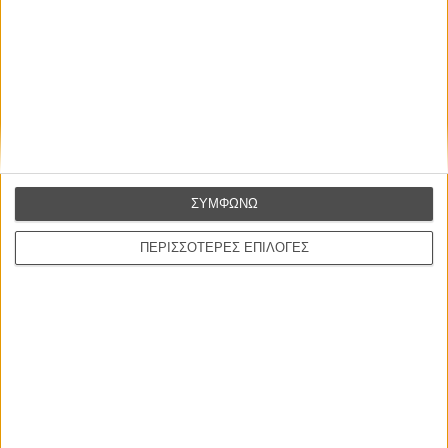
ΣΥΜΦΩΝΩ
ΠΕΡΙΣΣΟΤΕΡΕΣ ΕΠΙΛΟΓΕΣ
ΝΕΑ
Μίλα μου για καλοκαιρινά φεστιβάλ κινηματογράφου
στην Ελλάδα
Ο πιο αναλυτικός οδηγός των καλοκαιρινών φεστιβάλ σε νησιά και ηπειρωτική
Ελλάδα είναι εδώ