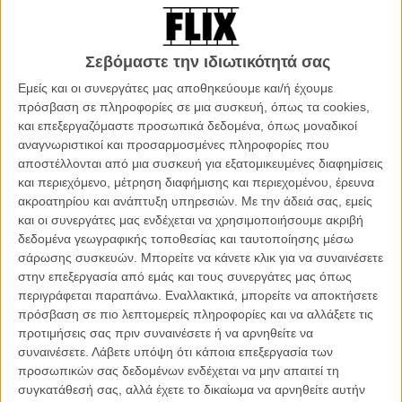
Θα μπορούσε να πει κανείς ότι για ταινία που αφορά έναν από τους
πρωτοπόρους του MMA, του αθλήματος-θεάματος που καυχιέται
ότι εμπνέεται από τον πλούτο των πολεμικών τεχνών για να
δημιουργήσει το απόλυτο πρωτάθλημα βίαιων αγώνων, το
Σεβόμαστε την ιδιωτικότητά σας
«Smashing Machine: H Καρδιά Ενός Μαχητή» του Μπένι Σάφντι
Εμείς και οι συνεργάτες μας αποθηκεύουμε και/ή έχουμε
αποδεικνύεται απρόσμενα εσωτερικό, ανέλπιστα χαμηλότονο και
πρόσβαση σε πληροφορίες σε μια συσκευή, όπως τα cookies,
γνήσια ευαίσθητο.
και επεξεργαζόμαστε προσωπικά δεδομένα, όπως μοναδικοί
αναγνωριστικοί και προσαρμοσμένες πληροφορίες που
Κοιτώντας λίγο πιο προσεκτικά ωστόσο τα πράγματα, το νέο φιλμ
αποστέλλονται από μια συσκευή για εξατομικευμένες διαφημίσεις
(και πρώτη σόλο δουλειά) του Μπένι Σάφντι αποτελεί απλά την
και περιεχόμενο, μέτρηση διαφήμισης και περιεχομένου, έρευνα
λογική συνέχεια μιας κατά κύριο λόγο ενδοσκοπικής φιλμογραφίας
ακροατηρίου και ανάπτυξη υπηρεσιών.
Με την άδειά σας, εμείς
που ξεκίνησε από το ανεξάρτητο «Good Time» και συνέχισε με το
και οι συνεργάτες μας ενδέχεται να χρησιμοποιήσουμε ακριβή
σίγουρα πιο φιλόδοξο αλλά εξίσου ανθρωποκεντρικό «Uncut
δεδομένα γεωγραφικής τοποθεσίας και ταυτοποίησης μέσω
Gems», ταινίες που πάντα είχαν στο επίκεντρο ανθρώπους που τα
σάρωσης συσκευών. Μπορείτε να κάνετε κλικ για να συναινέσετε
έβαζαν με μεγαλύτερα θηρία από τον εαυτό τους όσο τα πάντα
στην επεξεργασία από εμάς και τους συνεργάτες μας όπως
γύρω τους έμοιαζαν να καταρρέουν σταδιακά μέχρι να μην μείνει
περιγράφεται παραπάνω. Εναλλακτικά, μπορείτε να αποκτήσετε
τίποτα όρθιο.
πρόσβαση σε πιο λεπτομερείς πληροφορίες και να αλλάξετε τις
προτιμήσεις σας πριν συναινέσετε ή να αρνηθείτε να
Στο «Smashing Machine: H Καρδιά Ενός Μαχητή» βέβαια, το οποίο
συναινέσετε.
Λάβετε υπόψη ότι κάποια επεξεργασία των
ακολουθεί την ζωή του Μαρκ Κερ από το 1997 και μετά, όταν και
προσωπικών σας δεδομένων ενδέχεται να μην απαιτεί τη
αναγκάστηκε να συμφιλιωθεί με την – συγκλονιστική για αυτόν –
συγκατάθεσή σας, αλλά έχετε το δικαίωμα να αρνηθείτε αυτήν
αλήθεια ότι και η ήττα είναι κομμάτι της ζωής του, το μεγαλύτερο