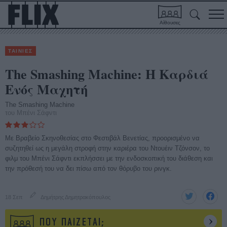
Αίθουσες
ΤΑΙΝΙΕΣ
The Smashing Machine: Η Καρδιά
Ενός Μαχητή
The Smashing Machine
του Μπένι Σάφντι
Με Βραβείο Σκηνοθεσίας στο Φεστιβάλ Βενετίας, προορισμένο να
συζητηθεί ως η μεγάλη στροφή στην καριέρα του Ντουέιν Τζόνσον, το
φιλμ του Μπένι Σάφντι εκπλήσσει με την ενδοσκοπική του διάθεση και
την πρόθεσή του να δει πίσω από τον θόρυβο του ρινγκ.
18 Σεπ
Δημήτρης Δημητρακόπουλος
ΠΟΥ ΠΑΙΖΕΤΑΙ;