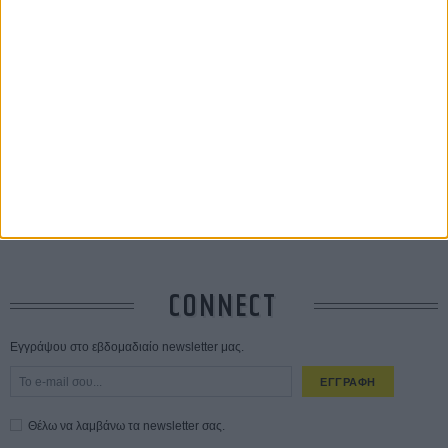
Οδύσσεια
01 ΙΟΥΛ
Save the Date! Δείτε πρώτοι το «Σεξ και Αίμα στο Καμπ Μίασμα»!
ΧΘΕΣ
Ο Τζάρεντ Λέτο αρνείται τις καταγγελίες: «Δεν έχω διαπράξει ποτέ
σεξουαλική επίθεση»
30 ΙΟΥΛ
10 καυτές ταινίες (+ 5 δροσερές επανεκδόσεις) για τον Αύγουστο
01
ΑΥΓ
Spider-Man: Καινούργια Μέρα
30 ΜΑΡ
CONNECT
Εγγράψου στο εβδομαδιαίο newsletter μας.
ΕΓΓΡΑΦΗ
Θέλω να λαμβάνω τα newsletter σας.