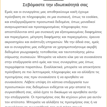
Σεβόμαστε την ιδιωτικότητά σας
Πρόκειται, όπως αναφέρει η παραγωγή της ταινίας, για το πιο
Εμείς και οι συνεργάτες μας αποθηκεύουμε και/ή έχουμε
«ανοιχτό» και τολμηρό τμήμα του φεστιβάλ, έναν χώρο χωρίς
πρόσβαση σε πληροφορίες σε μια συσκευή, όπως τα cookies,
κανόνες ή περιορισμούς ως προς το ύφος ή τη διάρκεια: μικρού,
και επεξεργαζόμαστε προσωπικά δεδομένα, όπως μοναδικοί
μεσαίου ή μεγάλου μήκους ταινίες, μυθοπλασίας, τεκμηρίωσης ή
αναγνωριστικοί και προσαρμοσμένες πληροφορίες που
animation, σειρές, εικαστικές εγκαταστάσεις, νέες ανακαλύψεις και
αποστέλλονται από μια συσκευή για εξατομικευμένες διαφημίσεις
σύγχρονα κλασικά που δεν έχουν ακόμη προβληθεί στην Ισπανία.
και περιεχόμενο, μέτρηση διαφήμισης και περιεχομένου, έρευνα
Είναι η ζώνη όπου οι δημιουργοί επιχειρούν νέες οπτικές και
ακροατηρίου και ανάπτυξη υπηρεσιών.
Με την άδειά σας, εμείς
φόρμες, ένα πραγματικό πεδίο ελευθερίας και υψηλού ρίσκου.
και οι συνεργάτες μας ενδέχεται να χρησιμοποιήσουμε ακριβή
δεδομένα γεωγραφικής τοποθεσίας και ταυτοποίησης μέσω
σάρωσης συσκευών. Μπορείτε να κάνετε κλικ για να συναινέσετε
στην επεξεργασία από εμάς και τους συνεργάτες μας όπως
περιγράφεται παραπάνω. Εναλλακτικά, μπορείτε να αποκτήσετε
πρόσβαση σε πιο λεπτομερείς πληροφορίες και να αλλάξετε τις
προτιμήσεις σας πριν συναινέσετε ή να αρνηθείτε να
συναινέσετε.
Λάβετε υπόψη ότι κάποια επεξεργασία των
προσωπικών σας δεδομένων ενδέχεται να μην απαιτεί τη
συγκατάθεσή σας, αλλά έχετε το δικαίωμα να αρνηθείτε αυτήν
την επεξεργασία. Οι προτιμήσεις σας θα ισχύουν μόνο για αυτόν
τον ιστότοπο. Μπορείτε να αλλάξετε τις προτιμήσεις σας ή να
ανακαλέσετε τη συγκατάθεσή σας ανά πάσα στιγμή