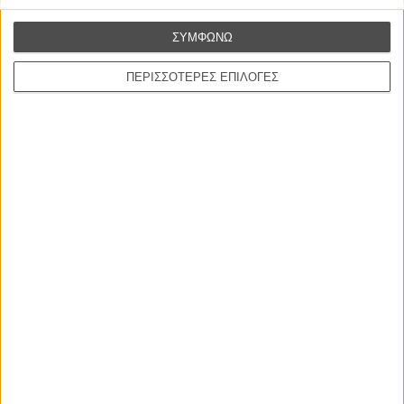
στην Ελλάδα
ΣΥΜΦΩΝΩ
Ο πιο αναλυτικός οδηγός των καλοκαιρινών φεστιβάλ σε νησιά και ηπειρωτική
Ελλάδα είναι εδώ
ΠΕΡΙΣΣΟΤΕΡΕΣ ΕΠΙΛΟΓΕΣ
Η επιτυχία είναι υπερτιμημένη. Δεν σε κάνει
καλύτερο, δεν σε πάει πουθενά η επιτυχία. Είναι
απλώς ένα ωραίο, ανεβαστικό, επιφανειακό
συναίσθημα.»
Βιμ Βέντερς
Συνέντευξη
ΝΕΕΣ ΤΑΙΝΙΕΣ