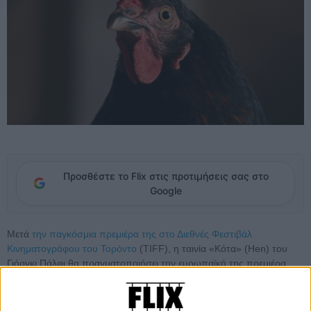
Προσθέστε το Flix στις προτιμήσεις σας στο
Google
Μετά
την παγκόσμια πρεμιέρα της στο Διεθνές Φεστιβάλ
Κινηματογράφου του Τορόντο
(TIFF), η ταινία «Κότα» (Hen) του
Γιόργκι Πάλφι θα πραγματοποιήσει την ευρωπαϊκή της πρεμιέρα
στο Φεστιβάλ Κινηματογράφου του Σαν Σεμπαστιάν (19–27
Σεπτεμβρίου 2025), συμμετέχοντας στο διαγωνιστικό τμήμα
Zabaltegi-Tabakalera.