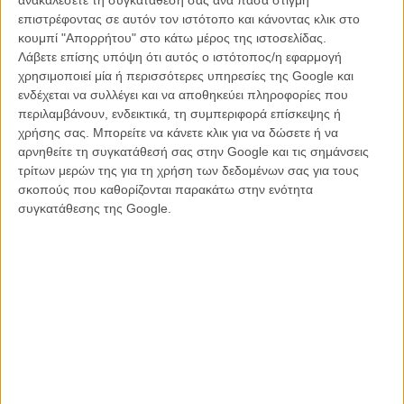
επιστρέφοντας σε αυτόν τον ιστότοπο και κάνοντας κλικ στο
κουμπί "Απορρήτου" στο κάτω μέρος της ιστοσελίδας.
Λάβετε επίσης υπόψη ότι αυτός ο ιστότοπος/η εφαρμογή
Η ταινία περιγράφεται ως
«Μια ανατρεπτική και τρυφερή αλληγορία
χρησιμοποιεί μία ή περισσότερες υπηρεσίες της Google και
για τη μητρότητα, την επιβίωση και την αντίσταση απέναντι στην
ενδέχεται να συλλέγει και να αποθηκεύει πληροφορίες που
εξουσία και αφηγείται την ιστορία μιας κότας που δραπετεύει από
περιλαμβάνουν, ενδεικτικά, τη συμπεριφορά επίσκεψης ή
βιομηχανική φάρμα και βρίσκει καταφύγιο σε μια παλιά ταβέρνα. Εκεί,
χρήσης σας. Μπορείτε να κάνετε κλικ για να δώσετε ή να
έρχεται αντιμέτωπη με την ιεραρχία, προστατεύει τα αυγά της και
αρνηθείτε τη συγκατάθεσή σας στην Google και τις σημάνσεις
συγκρούεται με την ανθρώπινη σκληρότητα — μια παραβολή με
τρίτων μερών της για τη χρήση των δεδομένων σας για τους
χιούμορ και συγκίνηση που αντικατοπτρίζει την ανθρώπινη
σκοπούς που καθορίζονται παρακάτω στην ενότητα
κατάσταση μέσα από ζωώδη ένστικτα και συναισθήματα.»
συγκατάθεσης της Google.
Η ταινία γυρίστηκε εξ ολοκλήρου στην Ελλάδα, σε συνεργασία με
Ελληνες επαγγελματίες. Την παραγωγή υπογράφουν οι, View
Master Films (Ελλάδα) και Pallas Film -Twenty Twenty Vision
(Γερμανία). Το καστ περιλαμβάνει τους Ιωάννη Κοκιασμένο, Μαρία
Διακοπαναγιώτη, Αργύρη Πανταζάρα και Αντώνη Καφετζόπουλο.
Το σενάριο συνυπογράφουν ο ίδιος ο Γιόργκι Πάλφι και η Σοφία
Ρουτκάι, ενώ τη διεύθυνση φωτογραφίας υπογράφει ο Γιώργος
Καρβέλας. Η μουσική είναι του Szabolcs Szőke και η καλλιτεχνική