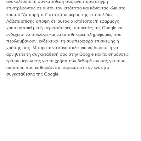
ανακαλέσετε τη συγκατάθεσή σας ανά πάσα στιγμή
ανθρώπινη σκληρότητα — μια παραβολή με χιούμορ και συγκίνηση
επιστρέφοντας σε αυτόν τον ιστότοπο και κάνοντας κλικ στο
που αντικατοπτρίζει την ανθρώπινη κατάσταση μέσα από ζωώδη
κουμπί "Απορρήτου" στο κάτω μέρος της ιστοσελίδας.
ένστικτα και συναισθήματα.»
Λάβετε επίσης υπόψη ότι αυτός ο ιστότοπος/η εφαρμογή
χρησιμοποιεί μία ή περισσότερες υπηρεσίες της Google και
Η ταινία γυρίστηκε εξ ολοκλήρου στην Ελλάδα, σε συνεργασία με
ενδέχεται να συλλέγει και να αποθηκεύει πληροφορίες που
Ελληνες επαγγελματίες. Την παραγωγή υπογράφουν οι, View
περιλαμβάνουν, ενδεικτικά, τη συμπεριφορά επίσκεψης ή
Master Films (Ελλάδα) και Pallas Film -Twenty Twenty Vision
χρήσης σας. Μπορείτε να κάνετε κλικ για να δώσετε ή να
(Γερμανία). Το καστ περιλαμβάνει τους Γιάννη Κοκιασμένο, Μαρία
αρνηθείτε τη συγκατάθεσή σας στην Google και τις σημάνσεις
Διακοπαναγιώτου, Αργύρη Πανταζάρα και Αντώνη Καφετζόπουλο.
τρίτων μερών της για τη χρήση των δεδομένων σας για τους
Το σενάριο συνυπογράφουν ο ίδιος ο Γιόργκι Πάλφι και η Σοφία
σκοπούς που καθορίζονται παρακάτω στην ενότητα
Ρουτκάι, ενώ τη διεύθυνση φωτογραφίας υπογράφει ο Γιώργος
συγκατάθεσης της Google.
Καρβέλας. Η μουσική είναι του Ζάμπολκς Ζόκε και η καλλιτεχνική
διεύθυνση του Κωνσταντίνου Ζαμάνη.
Το Flix είχε επισκεφτεί τα γυρίσματα της «Κότας» στην Ελλάδα.
Διαβάστε
εδώ
αναλυτικά.