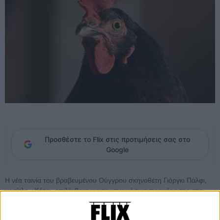
Προσθέστε το Flix στις προτιμήσεις σας στο
Google
Η νέα ταινία του βραβευμένου Ούγγρου σκηνοθέτη Γιόργκι Πάλφι,
με τίτλο «Κότα» επιλέχθηκε για την παγκόσμια πρεμιέρα της στο
Διεθνές Φεστιβάλ Κινηματογράφου του Τορόντο που φέτος
διεξάγεται από τις 4 μέχρι και τις 14 Σεπτεμβρίου 2025.