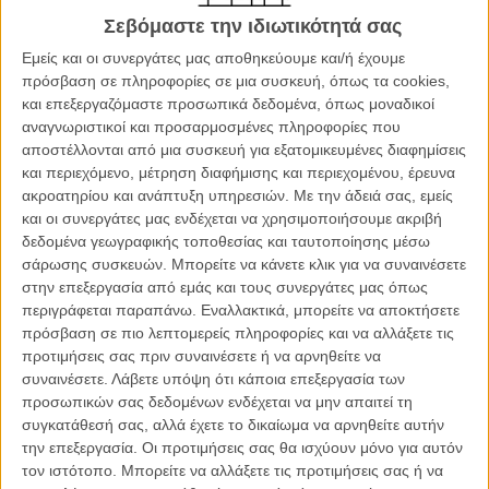
Σεβόμαστε την ιδιωτικότητά σας
Η ταινία θα διαγωνιστεί στο τμήμα Platform, που εστιάζει σε
σκηνοθέτες με ιδιαίτερη σκηνοθετική ματιά και ξεχωριστή αφήγηση.
Εμείς και οι συνεργάτες μας αποθηκεύουμε και/ή έχουμε
πρόσβαση σε πληροφορίες σε μια συσκευή, όπως τα cookies,
και επεξεργαζόμαστε προσωπικά δεδομένα, όπως μοναδικοί
αναγνωριστικοί και προσαρμοσμένες πληροφορίες που
αποστέλλονται από μια συσκευή για εξατομικευμένες διαφημίσεις
και περιεχόμενο, μέτρηση διαφήμισης και περιεχομένου, έρευνα
ακροατηρίου και ανάπτυξη υπηρεσιών.
Με την άδειά σας, εμείς
και οι συνεργάτες μας ενδέχεται να χρησιμοποιήσουμε ακριβή
δεδομένα γεωγραφικής τοποθεσίας και ταυτοποίησης μέσω
σάρωσης συσκευών. Μπορείτε να κάνετε κλικ για να συναινέσετε
στην επεξεργασία από εμάς και τους συνεργάτες μας όπως
περιγράφεται παραπάνω. Εναλλακτικά, μπορείτε να αποκτήσετε
πρόσβαση σε πιο λεπτομερείς πληροφορίες και να αλλάξετε τις
προτιμήσεις σας πριν συναινέσετε ή να αρνηθείτε να
«Μια ανατρεπτική και τρυφερή αλληγορία για τη μητρότητα, την
συναινέσετε.
Λάβετε υπόψη ότι κάποια επεξεργασία των
επιβίωση και την αντίσταση απέναντι στην εξουσία», όπως
προσωπικών σας δεδομένων ενδέχεται να μην απαιτεί τη
αναφέρουν οι δημιουργοί της ταινίας «η "Κότα" αφηγείται την
συγκατάθεσή σας, αλλά έχετε το δικαίωμα να αρνηθείτε αυτήν
ιστορία μιας κότας που δραπετεύει από βιομηχανική φάρμα και
την επεξεργασία. Οι προτιμήσεις σας θα ισχύουν μόνο για αυτόν
βρίσκει καταφύγιο σε μια παλιά ταβέρνα. Εκεί, έρχεται αντιμέτωπη
τον ιστότοπο. Μπορείτε να αλλάξετε τις προτιμήσεις σας ή να
με την ιεραρχία, προστατεύει τα αυγά της και συγκρούεται με την