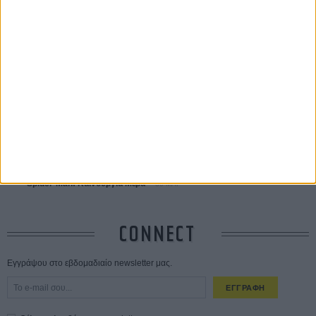
ΔΙΑΒΑΣΜΕΝΑ
Οδύσσεια
01 ΙΟΥΛ
Save the Date! Δείτε πρώτοι το «Σεξ και Αίμα στο Καμπ Μίασμα»!
ΧΘΕΣ
Ο Τζάρεντ Λέτο αρνείται τις καταγγελίες: «Δεν έχω διαπράξει ποτέ
σεξουαλική επίθεση»
30 ΙΟΥΛ
10 καυτές ταινίες (+ 5 δροσερές επανεκδόσεις) για τον Αύγουστο
01
ΑΥΓ
Spider-Man: Καινούργια Μέρα
30 ΜΑΡ
CONNECT
Εγγράψου στο εβδομαδιαίο newsletter μας.
ΕΓΓΡΑΦΗ