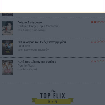
Ο Παραχαράκτης
L’ Affaire Bojarski (The Moneymaker)
του Ζαν-Πολ Σαλομέ
Γνήσιο Αντίγραφο
Certified Copy (Copie Conforme)
του Αμπάς Κιαροστάμι
Ο Κλειδαράς του Ενός Εκατομμυρίου
Le Million
του Γκρεγκουάρ Βινιερόν
Αυτό που Ξέρουν οι Γυναίκες
Pour le Plaisir
του Ρεέμ Κερισί