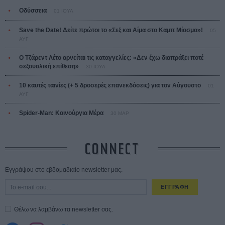
Οδύσσεια
01 ΙΟΥΛ
Save the Date! Δείτε πρώτοι το «Σεξ και Αίμα στο Καμπ Μίασμα»!
05
ΑΥΓ
Ο Τζάρεντ Λέτο αρνείται τις καταγγελίες: «Δεν έχω διαπράξει ποτέ
σεξουαλική επίθεση»
30 ΙΟΥΛ
10 καυτές ταινίες (+ 5 δροσερές επανεκδόσεις) για τον Αύγουστο
01
ΑΥΓ
Spider-Man: Καινούργια Μέρα
30 ΜΑΡ
CONNECT
Εγγράψου στο εβδομαδιαίο newsletter μας.
ΕΓΓΡΑΦΗ
Θέλω να λαμβάνω τα newsletter σας.