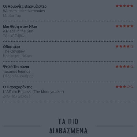
Οι Αρμονίες Βερκμάιστερ
Werckmeister Harmonies
Μπέλα Ταρ
Μια Θέση στον Ηλιο
A Place in the Sun
Τζορτζ Στίβενς
Οδύσσεια
The Odyssey
Κρίστοφερ Νόλαν
Ψηλά Τακούνια
Tacones lejanos
Πέδρο Αλμοδόβαρ
Ο Παραχαράκτης
L’ Affaire Bojarski (The Moneymaker)
Ζαν-Πολ Σαλομέ
ΤΑ ΠΙΟ
ΔΙΑΒΑΣΜΕΝΑ