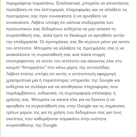
περιγράφεται παραπάνω. Εναλλακτικά, μπορείτε να αποκτήσετε
πρόσβαση σε πιο λεπτομερείς πληροφορίες και να αλλάξετε τις
προτιμήσεις σας πριν συναινέσετε ή να αρνηθείτε να
συναινέσετε.
Λάβετε υπόψη ότι κάποια επεξεργασία των
προσωπικών σας δεδομένων ενδέχεται να μην απαιτεί τη
συγκατάθεσή σας, αλλά έχετε το δικαίωμα να αρνηθείτε αυτήν
την επεξεργασία. Οι προτιμήσεις σας θα ισχύουν μόνο για αυτόν
τον ιστότοπο. Μπορείτε να αλλάξετε τις προτιμήσεις σας ή να
ανακαλέσετε τη συγκατάθεσή σας ανά πάσα στιγμή
επιστρέφοντας σε αυτόν τον ιστότοπο και κάνοντας κλικ στο
ΦΕΣΤΙΒΑΛ / ΒΡΑΒΕΙΑ
κουμπί "Απορρήτου" στο κάτω μέρος της ιστοσελίδας.
Ντολόρες Χαρτ: αυτή ήταν η καλόγρια των Οσκαρ!
Λάβετε επίσης υπόψη ότι αυτός ο ιστότοπος/η εφαρμογή
χρησιμοποιεί μία ή περισσότερες υπηρεσίες της Google και
Εάν παρακολουθήσατε το κόκκινο χαλί τη βραδιά της 84ης Απονομής των
ενδέχεται να συλλέγει και να αποθηκεύει πληροφορίες που
Βραβείων Οσκαρ, θα παραξενευτήκατε βλέποντας, κάπου πριν την Αντζελίνα
Τζολί και μετά τον Γκάρι Ολντμαν μια πανευτυχή, Καθολική μοναχή…
περιλαμβάνουν, ενδεικτικά, τη συμπεριφορά επίσκεψης ή
χρήσης σας. Μπορείτε να κάνετε κλικ για να δώσετε ή να
αρνηθείτε τη συγκατάθεσή σας στην Google και τις σημάνσεις
Λήδα Γαλανού
τρίτων μερών της για τη χρήση των δεδομένων σας για τους
σκοπούς που καθορίζονται παρακάτω στην ενότητα
συγκατάθεσης της Google.