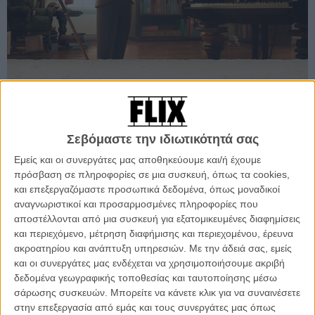
ΦΕΣΤΙΒΑΛ / ΒΡΑΒΕΙΑ
«The Fantastic Flying Books of Mr. Morris Lessmore»: δείτε
Σεβόμαστε την ιδιωτικότητά σας
την ταινία που κέρδισε το Οσκαρ Μικρού Μήκους
Εμείς και οι συνεργάτες μας αποθηκεύουμε και/ή έχουμε
Animation!
πρόσβαση σε πληροφορίες σε μια συσκευή, όπως τα cookies,
Διαγωνίστηκε με το «La Luna» της Pixar και κέρδισε! Δείτε το «The Fantastic
και επεξεργαζόμαστε προσωπικά δεδομένα, όπως μοναδικοί
Flying Books of Mr. Morris Lessmore» και διαπιστώστε εάν άξιζε.
αναγνωριστικοί και προσαρμοσμένες πληροφορίες που
αποστέλλονται από μια συσκευή για εξατομικευμένες διαφημίσεις
Λήδα Γαλανού
και περιεχόμενο, μέτρηση διαφήμισης και περιεχομένου, έρευνα
ακροατηρίου και ανάπτυξη υπηρεσιών.
Με την άδειά σας, εμείς
και οι συνεργάτες μας ενδέχεται να χρησιμοποιήσουμε ακριβή
δεδομένα γεωγραφικής τοποθεσίας και ταυτοποίησης μέσω
σάρωσης συσκευών. Μπορείτε να κάνετε κλικ για να συναινέσετε
στην επεξεργασία από εμάς και τους συνεργάτες μας όπως