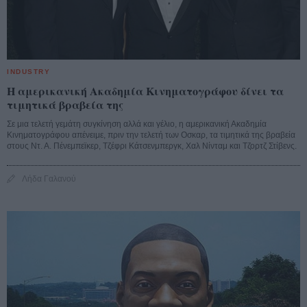
INDUSTRY
Η αμερικανική Ακαδημία Κινηματογράφου δίνει τα
τιμητικά βραβεία της
Σε μια τελετή γεμάτη συγκίνηση αλλά και γέλιο, η αμερικανική Ακαδημία
Κινηματογράφου απένειμε, πριν την τελετή των Οσκαρ, τα τιμητικά της βραβεία
στους Ντ. Α. Πένεμπεϊκερ, Τζέφρι Κάτσενμπεργκ, Χαλ Νίνταμ και Τζορτζ Στίβενς.
Λήδα Γαλανού