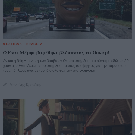
ΦΕΣΤΙΒΑΛ / ΒΡΑΒΕΙΑ
O Εντι Μέρφι βαρέθηκε βλέποντας τα Οσκαρ!
Αν και η 84η Απονομή των βραβείων Οσκαρ υπήρξε η πιο σύντομη εδώ και 30
χρόνια, ο Εντι Μέρφι - που υπήρξε ο πρώτος υποψήφιος για την παρουσίαση
τους - δήλωσε πως με τον ίδιο όλα θα ήταν πιο...γρήγορα.
Μανώλης Κρανάκης