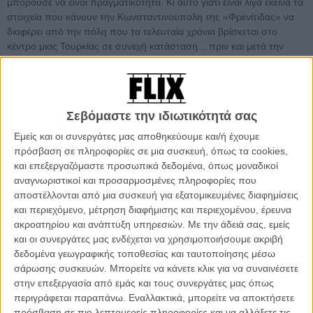
μπορούσε να είναι πραγματικότητα. Κι αυτό γιατί είναι λίγα εκείνα τα
στοιχεία που κάνουν την Κωνσταντινούπολη της «Φρενίτιδας» να
διαφέρει από την πόλη που τα τελευταία χρόνια βρίσκεται στο
κέντρο μιας Τουρκίας σε συνεχή κατάσταση... πριν και μετά την
έκρηξη.
Η τηλεόραση παίζει συνεχώς ειδήσεις από συμπλοκές, συλλήψεις
και κοινωνικές αναταραχές στο κέντρο και τα περίχωρα, βόμβες
Σεβόμαστε την ιδιωτικότητά σας
σκάνε από το πουθενά χωρίς προειδοποίηση κάνοντας τα σπίτια να
τραντάζονται συθέμελα και ο τρομαγμένος πληθυσμός βρίσκεται
Εμείς και οι συνεργάτες μας αποθηκεύουμε και/ή έχουμε
χωρισμένος ανάμεσα σε αυτούς που ζουν απομονωμένοι σαν ήδη
πρόσβαση σε πληροφορίες σε μια συσκευή, όπως τα cookies,
σε εμπόλεμη κατάσταση και τους άλλους που έχουν
και επεξεργαζόμαστε προσωπικά δεδομένα, όπως μοναδικοί
συνθηκολογήσει με την επανάσταση - δύο πλευρές που τους
αναγνωριστικοί και προσαρμοσμένες πληροφορίες που
ενώνει ο φόβος και ο θάνατος.
αποστέλλονται από μια συσκευή για εξατομικευμένες διαφημίσεις
και περιεχόμενο, μέτρηση διαφήμισης και περιεχομένου, έρευνα
ακροατηρίου και ανάπτυξη υπηρεσιών.
Με την άδειά σας, εμείς
και οι συνεργάτες μας ενδέχεται να χρησιμοποιήσουμε ακριβή
δεδομένα γεωγραφικής τοποθεσίας και ταυτοποίησης μέσω
σάρωσης συσκευών. Μπορείτε να κάνετε κλικ για να συναινέσετε
στην επεξεργασία από εμάς και τους συνεργάτες μας όπως
περιγράφεται παραπάνω. Εναλλακτικά, μπορείτε να αποκτήσετε
πρόσβαση σε πιο λεπτομερείς πληροφορίες και να αλλάξετε τις