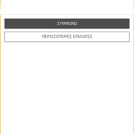
«Απο Μακριά» του Λορένσο Βίγας
«Ο Γιος του Σαούλ» του Λάζλο Νέμες
Διαβάστε όλα όσα πρέπει να γνωρίζετε για το 56ο Φεστιβάλ
ΣΥΜΦΩΝΩ
Θεσσαλονίκης στο ειδικό τμήμα του Flix που ανανεώνεται
συνεχώς
ΠΕΡΙΣΣΟΤΕΡΕΣ ΕΠΙΛΟΓΕΣ
ΜΗ ΧΑΣΕΤΕ