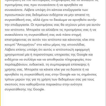
προτιμήσεις σας πριν συναινέσετε ή να αρνηθείτε να
συναινέσετε.
Λάβετε υπόψη ότι κάποια επεξεργασία των
προσωπικών σας δεδομένων ενδέχεται να μην απαιτεί τη
συγκατάθεσή σας, αλλά έχετε το δικαίωμα να αρνηθείτε αυτήν
την επεξεργασία. Οι προτιμήσεις σας θα ισχύουν μόνο για αυτόν
τον ιστότοπο. Μπορείτε να αλλάξετε τις προτιμήσεις σας ή να
Σε μια τέτοια πόλη ξεκινάει και η ιστορία του Καντίρ, ο οποίος
ανακαλέσετε τη συγκατάθεσή σας ανά πάσα στιγμή
αποφυλακίζεται μετά από 20 χρόνια με ένα δεσμευτικό όρο: να
επιστρέφοντας σε αυτόν τον ιστότοπο και κάνοντας κλικ στο
ενταχθεί σε μια μονάδα των μυστικών υπηρεσιών της οποίας τα
κουμπί "Απορρήτου" στο κάτω μέρος της ιστοσελίδας.
μέλη εργάζονται ως σκουπιδιάρηδες. Ο Καντίρ δέχεται και ξεκινά να
Λάβετε επίσης υπόψη ότι αυτός ο ιστότοπος/η εφαρμογή
μαζεύει σκουπίδια από τις φτωχογειτονιές στα προάστια της
χρησιμοποιεί μία ή περισσότερες υπηρεσίες της Google και
Κωνσταντινούπολης, ελέγχοντας αν μέσα σ’ αυτά βρίσκονται υλικά
ενδέχεται να συλλέγει και να αποθηκεύει πληροφορίες που
που σχετίζονται με την κατασκευή βομβών. Σε μία απ’ αυτές τις
περιλαμβάνουν, ενδεικτικά, τη συμπεριφορά επίσκεψης ή
γειτονιές, ο Καντίρ βρίσκει τον μικρό του αδελφό, Αχμέτ. Ο Αχμέτ
χρήσης σας. Μπορείτε να κάνετε κλικ για να δώσετε ή να
δουλεύει στο δήμο, στην ομάδα που αναλαμβάνει την εξολόθρευση
αρνηθείτε τη συγκατάθεσή σας στην Google και τις σημάνσεις
αδέσποτων σκύλων. Η απροθυμία του Αχμέτ να συνδεθεί αδελφικά
τρίτων μερών της για τη χρήση των δεδομένων σας για τους
με τον Καντίρ, παρά την επιμονή του τελευταίου, οδηγεί τον Καντίρ
σκοπούς που καθορίζονται παρακάτω στην ενότητα
να πλάσει ιστορίες συνωμοσίας που εξηγούν την αποστασιοποίηση
συγκατάθεσης της Google.
του αδελφού του.
Ο Εμιν Αλπέρ δεν χρειάζεται να περιμένει για να δει την Τουρκία να
μεταμορφώνεται σε ένα μέρος όπου πλέον δεν μπορείς να