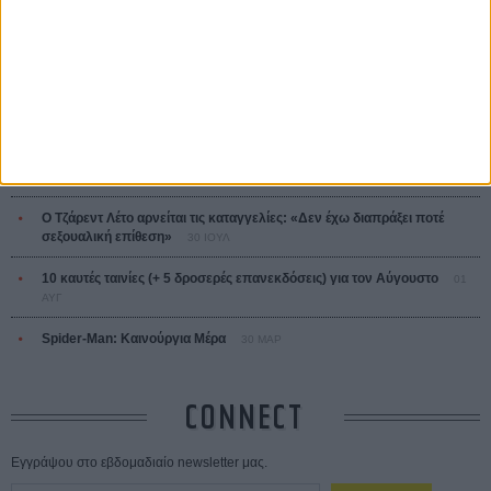
ΤΑ ΠΙΟ
ΔΙΑΒΑΣΜΕΝΑ
Οδύσσεια
01 ΙΟΥΛ
Save the Date! Δείτε πρώτοι το «Σεξ και Αίμα στο Καμπ Μίασμα»!
05
ΑΥΓ
Ο Τζάρεντ Λέτο αρνείται τις καταγγελίες: «Δεν έχω διαπράξει ποτέ
σεξουαλική επίθεση»
30 ΙΟΥΛ
10 καυτές ταινίες (+ 5 δροσερές επανεκδόσεις) για τον Αύγουστο
01
ΑΥΓ
Spider-Man: Καινούργια Μέρα
30 ΜΑΡ
CONNECT
Εγγράψου στο εβδομαδιαίο newsletter μας.