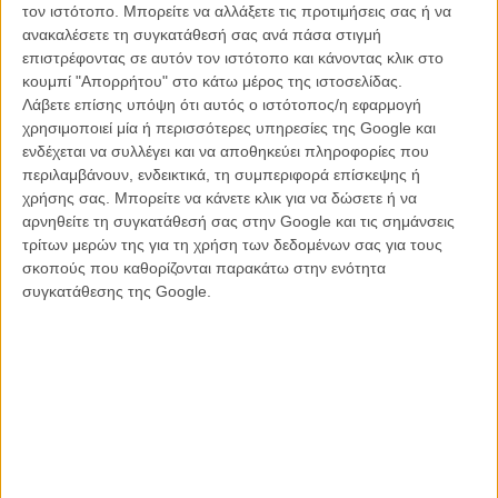
τον ιστότοπο. Μπορείτε να αλλάξετε τις προτιμήσεις σας ή να
Ακόμα και το κουρείο του κήρυξε ανεπιθύμητο τον Μπρετ Ράτνερ
ανακαλέσετε τη συγκατάθεσή σας ανά πάσα στιγμή
Η Ούμα Θέρμαν (a.k.a The Bride) εύχεται αργό θάνατο στον
επιστρέφοντας σε αυτόν τον ιστότοπο και κάνοντας κλικ στο
Χάρβεϊ Γουάινστιν
κουμπί "Απορρήτου" στο κάτω μέρος της ιστοσελίδας.
Ακατάλληλο για παιδιά! Ο Τζον Λάσετερ της Pixar κατηγορείται
Λάβετε επίσης υπόψη ότι αυτός ο ιστότοπος/η εφαρμογή
για ανάρμοστη συμπεριφορά
χρησιμοποιεί μία ή περισσότερες υπηρεσίες της Google και
Το «Transparent» χωρίς τον Τζέφρι Τάμπορ
ενδέχεται να συλλέγει και να αποθηκεύει πληροφορίες που
Πέντε γυναίκες κατηγορούν τον Λούις Σι Κέι για ανάρμοστη
περιλαμβάνουν, ενδεικτικά, τη συμπεριφορά επίσκεψης ή
σεξουαλική συμπεριφορά
χρήσης σας. Μπορείτε να κάνετε κλικ για να δώσετε ή να
Η Ούμα Θέρμαν δεν είναι έτοιμη να μιλήσει ακόμη για όλα όσα
αρνηθείτε τη συγκατάθεσή σας στην Google και τις σημάνσεις
συμβαίνουν στο Χόλιγουντ αυτό τον καιρό
τρίτων μερών της για τη χρήση των δεδομένων σας για τους
Το Netflix διέκοψε κάθε συνεργασία με τον Κέβιν Σπέισι
σκοπούς που καθορίζονται παρακάτω στην ενότητα
Και ο Ντάστιν Χόφμαν στη δίνη των σκανδάλων για σεξουαλική
συγκατάθεσης της Google.
παρενόχληση
To Netflix τραβάει την πρίζα στο «House of Cards» μετά τις
κατηγορίες κατά του Κέβιν Σπέισι
Ο Κέβιν Σπέισι κάνει coming out, ενώ κατηγορείται για σεξουαλική
παρενόχληση
«Η Ρόουζ ως πρωταγωνίστρια του "Grindhouse" ήταν το
προσωπικό μου "fuck you" στον Χάρβεϊ Γουάινστιν»
Kill Harvey: και η Ντάριλ Χάνα είχε μιλήσει στον Ταραντίνο για τον
Χάρβεϊ Γουάινστιν