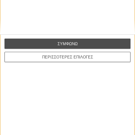
Η επιτυχία είναι υπερτιμημένη. Δεν σε κάνει
καλύτερο, δεν σε πάει πουθενά η επιτυχία. Είναι
απλώς ένα ωραίο, ανεβαστικό, επιφανειακό
ΣΥΜΦΩΝΩ
συναίσθημα.»
ΠΕΡΙΣΣΟΤΕΡΕΣ ΕΠΙΛΟΓΕΣ
Βιμ Βέντερς
Συνέντευξη
ΝΕΕΣ ΤΑΙΝΙΕΣ
O Ταξιτζής
Taxi Driver
του Μάρτιν Σκορσέζε
Spider-Man: Καινούργια Μέρα
Spider-Man: Brand New Day