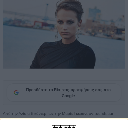
Προσθέστε το Flix στις προτιμήσεις σας στο
Google
Από την Αλίσια Βικάντερ, ως την Μαρίε Γκέρανσον του «Είμαι
Παράξενη Κίτρινη», 600 γυναίκες ηθοποιοί της Σουηδίας
υπογράφουν ανοιχτή επιστολή, με ορμή και δυναμισμό, μιλώντας