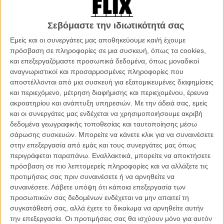
εναντίον της σουηδικής κινηματογραφικής και θεατρικής
βιομηχανίας, που δεν καταφέρνει να προστατεύσει τις γυναίκες από
Σεβόμαστε την ιδιωτικότητά σας
τη σεξουαλική παρενόχληση και το βιασμό. Μαζί με μαρτυρίες
κάποιων από τις ηθοποιούς, η επιστολή δημοσιεύτηκε στη
Εμείς και οι συνεργάτες μας αποθηκεύουμε και/ή έχουμε
σουηδική καθημερινή εφημερίδα Svenska Dagbladet - διαβάστε ένα
πρόσβαση σε πληροφορίες σε μια συσκευή, όπως τα cookies,
χαρακτηριστικό απόσπασμα παρακάτω:
και επεξεργαζόμαστε προσωπικά δεδομένα, όπως μοναδικοί
αναγνωριστικοί και προσαρμοσμένες πληροφορίες που
Διαβάστε ακόμη
:
Η Ούμα Θέρμαν (a.k.a The Bride) εύχεται
αποστέλλονται από μια συσκευή για εξατομικευμένες διαφημίσεις
αργό θάνατο στον Χάρβεϊ Γουάινστιν
και περιεχόμενο, μέτρηση διαφήμισης και περιεχομένου, έρευνα
ακροατηρίου και ανάπτυξη υπηρεσιών.
Με την άδειά σας, εμείς
«Σκηνοθέτες, αποτύχατε. Παραγωγοί, αποτύχατε. Εταιρίες
και οι συνεργάτες μας ενδέχεται να χρησιμοποιήσουμε ακριβή
παραγωγής, αποτύχατε. Διευθυντές θεάτρων, αποτύχατε. Πολιτικοί,
δεδομένα γεωγραφικής τοποθεσίας και ταυτοποίησης μέσω
αποτύχατε. Είναι δική σας ευθύνη να διασφαλίζεται ότι κανείς δεν
σάρωσης συσκευών. Μπορείτε να κάνετε κλικ για να συναινέσετε
παρενοχλείται σεξουαλικά στον εργασιακό του χώρο. Σταματήστε να
στην επεξεργασία από εμάς και τους συνεργάτες μας όπως
προστατεύετε, να προσλαμβάνετε και να χρηματοδοτείτε τους
περιγράφεται παραπάνω. Εναλλακτικά, μπορείτε να αποκτήσετε
δράστες. Δεν θα μείνουμε άλλο σιωπηλές. Θα αναγκάσουμε τους
πρόσβαση σε πιο λεπτομερείς πληροφορίες και να αλλάξετε τις
υπεύθυνους να λογοδοτήσουν και τον νόμο να ενεργήσει όπου
προτιμήσεις σας πριν συναινέσετε ή να αρνηθείτε να
χρειαστεί. Θα τοποθετήσουμε την ντροπή εκεί όπου ανήκει, στον
συναινέσετε.
Λάβετε υπόψη ότι κάποια επεξεργασία των
δράστη και σ' αυτούς που τον προστατεύουν. Ξέρουμε ποιοι είστε.»
προσωπικών σας δεδομένων ενδέχεται να μην απαιτεί τη
συγκατάθεσή σας, αλλά έχετε το δικαίωμα να αρνηθείτε αυτήν
Διαβάστε ακόμη
:
την επεξεργασία. Οι προτιμήσεις σας θα ισχύουν μόνο για αυτόν