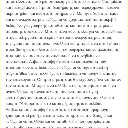
αποστέλλονται από μια συσκευή για εξατομικευμένες διαφημίσεις
και περιεχόμενο, μέτρηση διαφήμισης και περιεχομένου, έρευνα
Μισέλ Χαζαναβίσιους, «
The Artist
»
ακροατηρίου και ανάπτυξη υπηρεσιών.
Με την άδειά σας, εμείς
και οι συνεργάτες μας ενδέχεται να χρησιμοποιήσουμε ακριβή
Τέρενς Μάλικ, «
Το Δέντρο της Ζωής
»
δεδομένα γεωγραφικής τοποθεσίας και ταυτοποίησης μέσω
σάρωσης συσκευών. Μπορείτε να κάνετε κλικ για να συναινέσετε
Αλεξάντερ Πέιν, «
Οι Απόγονοι
»
στην επεξεργασία από εμάς και τους συνεργάτες μας όπως
περιγράφεται παραπάνω. Εναλλακτικά, μπορείτε να αποκτήσετε
Νίκολας Γουίντινγκ Ρεφν, «
Drive
»
πρόσβαση σε πιο λεπτομερείς πληροφορίες και να αλλάξετε τις
προτιμήσεις σας πριν συναινέσετε ή να αρνηθείτε να
Μάρτιν Σκορσέζε, «
Hugo
»
συναινέσετε.
Λάβετε υπόψη ότι κάποια επεξεργασία των
προσωπικών σας δεδομένων ενδέχεται να μην απαιτεί τη
Α’ Ανδρικός Ρόλος
συγκατάθεσή σας, αλλά έχετε το δικαίωμα να αρνηθείτε αυτήν
την επεξεργασία. Οι προτιμήσεις σας θα ισχύουν μόνο για αυτόν
Τζορτζ Κλούνεϊ, «
Οι Απόγονοι
»
τον ιστότοπο. Μπορείτε να αλλάξετε τις προτιμήσεις σας ή να
ανακαλέσετε τη συγκατάθεσή σας ανά πάσα στιγμή
Ζαν Ντιζαρντέν, «
The Artist
»
επιστρέφοντας σε αυτόν τον ιστότοπο και κάνοντας κλικ στο
κουμπί "Απορρήτου" στο κάτω μέρος της ιστοσελίδας.
Μάικλ Φασμπέντερ, «
Shame
»
Λάβετε επίσης υπόψη ότι αυτός ο ιστότοπος/η εφαρμογή
χρησιμοποιεί μία ή περισσότερες υπηρεσίες της Google και
Γκάρι Ολντμαν, «
Tinker, Tailor, Soldier, Spy
»
ενδέχεται να συλλέγει και να αποθηκεύει πληροφορίες που
περιλαμβάνουν, ενδεικτικά, τη συμπεριφορά επίσκεψης ή