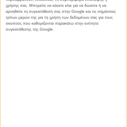
Μάικλ Σάνον, «
Το Καταφύγιο
»
χρήσης σας. Μπορείτε να κάνετε κλικ για να δώσετε ή να
αρνηθείτε τη συγκατάθεσή σας στην Google και τις σημάνσεις
Α’ Γυναικείος Ρόλος
τρίτων μερών της για τη χρήση των δεδομένων σας για τους
Κίρστεν Ντανστ, «
Melancholia
»
σκοπούς που καθορίζονται παρακάτω στην ενότητα
συγκατάθεσης της Google.
Ελίζαμπεθ Ολσεν, «
Martha Marcy May Marlene
»
Ανα Πάκουιν, «
Margaret
»
Μέριλ Στριπ, «
The Iron Lady
»
Μισέλ Γουίλιαμς, «
My Week With Marilyn
»
Β’ Ανδρικός Ρόλος
Αλμπερτ Μπρουκς, «
Drive
»
Νικ Νόλτε, «
Warrior
»
Πάτον Οσγουαλτ, «
Young Adult
»