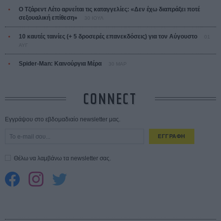
Ο Τζάρεντ Λέτο αρνείται τις καταγγελίες: «Δεν έχω διαπράξει ποτέ
σεξουαλική επίθεση»
30 ΙΟΥΛ
10 καυτές ταινίες (+ 5 δροσερές επανεκδόσεις) για τον Αύγουστο
01
ΑΥΓ
Spider-Man: Καινούργια Μέρα
30 ΜΑΡ
CONNECT
Εγγράψου στο εβδομαδιαίο newsletter μας.
ΕΓΓΡΑΦΗ
Θέλω να λαμβάνω τα newsletter σας.