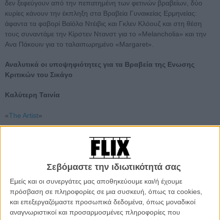
δεν ξεφεύγουν από την πεπατημένη των φετινών βραβείων, δύο
κυρίες κάνουν την έκπληξη στα Βραβεία Γυναικείας Ερμηνείας:
άφαντα τα φαβορί Βαϊόλα Ντέιβις και Γκλεν Κλόουζ και στη θέση
τους συναντάμε την Κίρστεν Ντανστ για το «Melancholia» και την
Ανα Πάκουιν για το ταλαιπωρημένο «Margaret».
Αναλυτικά οι υποψηφιότητες για τα Βραβεία της Ενωσης
Κριτικών του Σικάγο
Καλύτερη Ταινία
«
The Artist
»
«
Οι Απόγονοι
»
«
Drive
»
Σεβόμαστε την ιδιωτικότητά σας
«
Hugo
»
Εμείς και οι συνεργάτες μας αποθηκεύουμε και/ή έχουμε
πρόσβαση σε πληροφορίες σε μια συσκευή, όπως τα cookies,
«
Το Δέντρο της Ζωής
»
και επεξεργαζόμαστε προσωπικά δεδομένα, όπως μοναδικοί
αναγνωριστικοί και προσαρμοσμένες πληροφορίες που
Καλύτερη Σκηνοθεσία