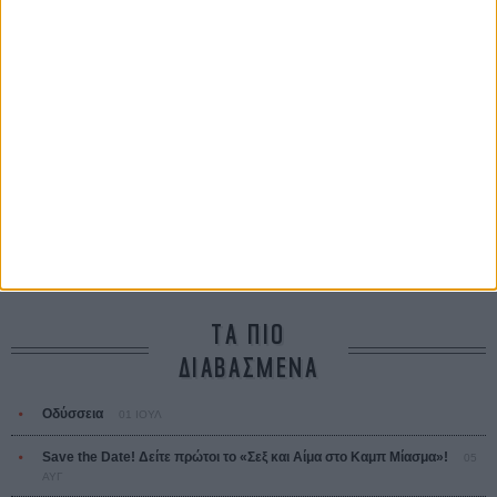
A Place in the Sun
Τζορτζ Στίβενς
Οδύσσεια
The Odyssey
Κρίστοφερ Νόλαν
Ψηλά Τακούνια
Tacones lejanos
Πέδρο Αλμοδόβαρ
Ο Παραχαράκτης
L’ Affaire Bojarski (The Moneymaker)
Ζαν-Πολ Σαλομέ
ΤΑ ΠΙΟ
ΔΙΑΒΑΣΜΕΝΑ
Οδύσσεια
01 ΙΟΥΛ
Save the Date! Δείτε πρώτοι το «Σεξ και Αίμα στο Καμπ Μίασμα»!
05
ΑΥΓ