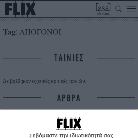
Αίθουσες
Tag
ΑΠΟΓΟΝΟΙ
:
ΤΑΙΝΙΕΣ
Δε βρέθηκαν σχετικές κριτικές ταινιών.
ΑΡΘΡΑ
O Αλεξάντερ Πέιν στον θαυμαστό κόσμο των κόμικς!
ΝΕΑ
/
26 ΟΚΤ 2011
/
Μανώλης Κρανάκης
Σεβόμαστε την ιδιωτικότητά σας