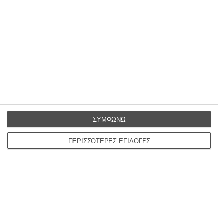
Η επιτυχία είναι υπερτιμημένη. Δεν σε κάνει
καλύτερο, δεν σε πάει πουθενά η επιτυχία. Είναι
απλώς ένα ωραίο, ανεβαστικό, επιφανειακό
συναίσθημα.»
Βιμ Βέντερς
Συνέντευξη
ΣΥΜΦΩΝΩ
CONNECT
ΠΕΡΙΣΣΟΤΕΡΕΣ ΕΠΙΛΟΓΕΣ
Εγγράψου στο εβδομαδιαίο newsletter μας.
ΕΓΓΡΑΦΗ
Θέλω να λαμβάνω τα newsletter σας.