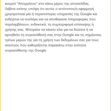
για το βραβείο πρώτης ταινίας, στο φεστιβάλ του
κουμπί "Απορρήτου" στο κάτω μέρος της ιστοσελίδας.
Γκέτεμποργκ.
Λάβετε επίσης υπόψη ότι αυτός ο ιστότοπος/η εφαρμογή
χρησιμοποιεί μία ή περισσότερες υπηρεσίες της Google και
ΝΕΑ
/
03 ΙΑΝ 2012
/
Γιώργος Κρασσακόπουλος
ενδέχεται να συλλέγει και να αποθηκεύει πληροφορίες που
περιλαμβάνουν, ενδεικτικά, τη συμπεριφορά επίσκεψης ή
Ο Τζορτζ Κλούνεϊ θυσιάζεται στο όνομα της Τέχνης!
χρήσης σας. Μπορείτε να κάνετε κλικ για να δώσετε ή να
ΝΕΑ
/
09 ΙΑΝ 2012
/
Μανώλης Κρανάκης
αρνηθείτε τη συγκατάθεσή σας στην Google και τις σημάνσεις
τρίτων μερών της για τη χρήση των δεδομένων σας για τους
Η ασπρόμαυρη Νεμπράσκα του Αλεξάντερ Πέιν
σκοπούς που καθορίζονται παρακάτω στην ενότητα
συγκατάθεσης της Google.
ΝΕΑ
/
17 ΦΕΒ 2012
/
Μανώλης Κρανάκης
Οι «Απόγονοι» κορυφαίοι των Ενώσεων
Σεναριογράφων και Μοντέρ της Αμερικής
ΝΕΑ
/
20 ΦΕΒ 2012
/
Λήδα Γαλανού