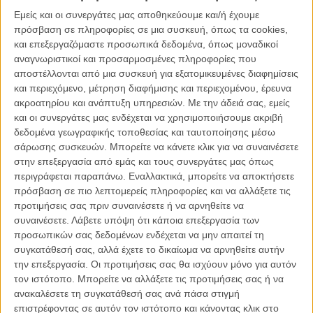
Αλεξάντερ Πέιν, Φαίδων Παπαμιχαήλ: στη συνέντευξη
Τύπου των «Απογόνων»
Εμείς και οι συνεργάτες μας αποθηκεύουμε και/ή έχουμε
πρόσβαση σε πληροφορίες σε μια συσκευή, όπως τα cookies,
ΝΕΑ
/
05 ΝΟΕ 2011
/
Flix Team
και επεξεργαζόμαστε προσωπικά δεδομένα, όπως μοναδικοί
αναγνωριστικοί και προσαρμοσμένες πληροφορίες που
O Τζορτζ Κλούνεϊ είναι τόσο τζέντλεμαν...
αποστέλλονται από μια συσκευή για εξατομικευμένες διαφημίσεις
ΝΕΑ
/
18 ΝΟΕ 2011
/
Μανώλης Κρανάκης
και περιεχόμενο, μέτρηση διαφήμισης και περιεχομένου, έρευνα
ακροατηρίου και ανάπτυξη υπηρεσιών.
Με την άδειά σας, εμείς
και οι συνεργάτες μας ενδέχεται να χρησιμοποιήσουμε ακριβή
Gotham Awards: νικητές, χαμένοι, συμπεράσματα!
δεδομένα γεωγραφικής τοποθεσίας και ταυτοποίησης μέσω
ΝΕΑ
/
29 ΝΟΕ 2011
/
Πόλυ Λυκούργου
σάρωσης συσκευών. Μπορείτε να κάνετε κλικ για να συναινέσετε
στην επεξεργασία από εμάς και τους συνεργάτες μας όπως
To «The Artist» καλύτερη ταινία της Ενωσης Κριτικών
περιγράφεται παραπάνω. Εναλλακτικά, μπορείτε να αποκτήσετε
της Ουάσινγκτον
πρόσβαση σε πιο λεπτομερείς πληροφορίες και να αλλάξετε τις
προτιμήσεις σας πριν συναινέσετε ή να αρνηθείτε να
ΝΕΑ
/
05 ΔΕΚ 2011
/
Μανώλης Κρανάκης
συναινέσετε.
Λάβετε υπόψη ότι κάποια επεξεργασία των
προσωπικών σας δεδομένων ενδέχεται να μην απαιτεί τη
Οι Κριτικοί του Σικάγο επιλέγουν «Το Δέντρο της
συγκατάθεσή σας, αλλά έχετε το δικαίωμα να αρνηθείτε αυτήν
Ζωής»
την επεξεργασία. Οι προτιμήσεις σας θα ισχύουν μόνο για αυτόν
ΝΕΑ
/
16 ΔΕΚ 2011
/
Λήδα Γαλανού
τον ιστότοπο. Μπορείτε να αλλάξετε τις προτιμήσεις σας ή να
ανακαλέσετε τη συγκατάθεσή σας ανά πάσα στιγμή
Ο Γιώργος Λάνθιμος πρόεδρος της κριτικής επιτροπής
επιστρέφοντας σε αυτόν τον ιστότοπο και κάνοντας κλικ στο