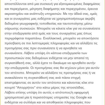
αποστέλλονται από μια συσκευή για εξατομικευμένες διαφημίσεις
Οχι μόνο γιατί το «Ghost World», βασισμένο σε κόμικ του ίδιου του
και περιεχόμενο, μέτρηση διαφήμισης και περιεχομένου, έρευνα
Κλόους υπήρξε μια από τις πιο ευτυχείς στιγμές της
ακροατηρίου και ανάπτυξη υπηρεσιών.
Με την άδειά σας, εμείς
κινηματογραφικής ενηλικίωσης μιας ολόκληρης γενιάς (το «Αrt
και οι συνεργάτες μας ενδέχεται να χρησιμοποιήσουμε ακριβή
School Confidential» ας το αφήσουμε καλύτερα στην άκρη), αλλά
δεδομένα γεωγραφικής τοποθεσίας και ταυτοποίησης μέσω
γιατι η ιστορία του «άνεργου και μίζερου μισάνθρωπου που αλωνίζει
σάρωσης συσκευών. Μπορείτε να κάνετε κλικ για να συναινέσετε
κάνοντας τον εαυτό του και τους γύρω του ακόμα πιο μίζερους»
στην επεξεργασία από εμάς και τους συνεργάτες μας όπως
Γουίλσον χρειάζεται ακριβώς κάτι σαν το άγγιγμα του Πέιν για να
περιγράφεται παραπάνω. Εναλλακτικά, μπορείτε να αποκτήσετε
ζωντανέψει σε όλο της το μεγαλείο στη μεγάλη οθόνη.
πρόσβαση σε πιο λεπτομερείς πληροφορίες και να αλλάξετε τις
προτιμήσεις σας πριν συναινέσετε ή να αρνηθείτε να
Οσο για το ποιος θα είναι ο τυχερός που θα υποδυθεί τον
συναινέσετε.
Λάβετε υπόψη ότι κάποια επεξεργασία των
«Wilson», ο Κλόους έχει τις δικές του απόψεις: «Νομίζω πως ο
προσωπικών σας δεδομένων ενδέχεται να μην απαιτεί τη
Ρόμπερτ Φόρστερ θα ήταν τέλειος στο ρόλο. Δεν ξέρω αν μπορούμε
συγκατάθεσή σας, αλλά έχετε το δικαίωμα να αρνηθείτε αυτήν
να έχουμε κάποιον σαν τον Τζακ Νίκολσον για παράδειγμα. Αλλά ο
την επεξεργασία. Οι προτιμήσεις σας θα ισχύουν μόνο για αυτόν
Αλεξάντερ είναι ιδιοφυής και νομίζω θα βρει τον τέλειο
τον ιστότοπο. Μπορείτε να αλλάξετε τις προτιμήσεις σας ή να
πρωταγωνιστή», δηλώνει ο Κλόους, ο οποίος έχει έτοιμο το σενάριο
ανακαλέσετε τη συγκατάθεσή σας ανά πάσα στιγμή
και περιμένει τη σειρά του για να το δει να γίνεται πραγματικότητα,
επιστρέφοντας σε αυτόν τον ιστότοπο και κάνοντας κλικ στο
ετοιμάζοντας ταυτόχρονα το σενάριο του «Death Ray», του δικού
κουμπί "Απορρήτου" στο κάτω μέρος της ιστοσελίδας.
του κόμικ με σκηνοθέτη τον Κρις Μιλκ.
Λάβετε επίσης υπόψη ότι αυτός ο ιστότοπος/η εφαρμογή
χρησιμοποιεί μία ή περισσότερες υπηρεσίες της Google και
Οσο για το «Μegalomania», το φιλμ κινουμένων σχεδίων στο οποίο
ενδέχεται να συλλέγει και να αποθηκεύει πληροφορίες που
ο Κλόους θα συνεργαζόταν με τον Μισέλ Γκοντρί, ναυάγησε εντελώς