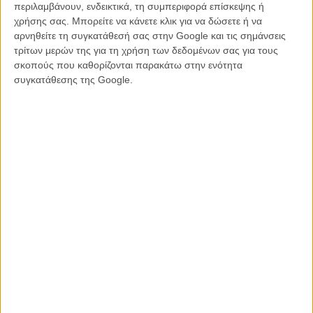
περιλαμβάνουν, ενδεικτικά, τη συμπεριφορά επίσκεψης ή
μετά από κακή εκτίμηση του προϋπολογισμού της ταινίας και
χρήσης σας. Μπορείτε να κάνετε κλικ για να δώσετε ή να
επειδή ο Γκοντρί σπατάλησε χρόνο για το «Green Hornet» :
αρνηθείτε τη συγκατάθεσή σας στην Google και τις σημάνσεις
«Νομίζαμε και οι δύο πως επειδή θα ήταν κινούμενα σχέδια θα ήταν
τρίτων μερών της για τη χρήση των δεδομένων σας για τους
εύκολο να γίνει, αλλά το budget για μια τέτοια ταινία είναι τελικά
σκοπούς που καθορίζονται παρακάτω στην ενότητα
υψηλότερο. Και φυσικά μας έφαγε το χρόνο το "Green Hornet".
συγκατάθεσης της Google.
Γαμώ το "Green Hornet"»
Ο Κλόους επιβεβαίωσε πως στο συρτάρι μπήκαν επίσης και το
«Μaster of Space and Time», μια ταινία στην οποία ο ήρωας θα
άλλαζε φύλο στη μέση της ταινίας και το «Raiders» για μια παρέα
παιδιών που προσπαθούν να γυρίσουν σκηνή προς σκηνή τους
«Κυνηγούς της Χαμένης Κιβωτού» στην αυλή τους.
Δείτε παρακάτω στο gallery μερικές εικόνες από το «Wilson»
Διαβάστε περισσότερα για τον Αλεξάντερ Πέιν και τους
«Απογόνους» εδώ
Tags:
Αλεξάντερ Πέιν,
Πέιν,
ΑΠΟΓΟΝΟΙ,
Κλούνεϊ,
ΚΛΟΟΥΣ,
WILSON,
GHOST WORLD