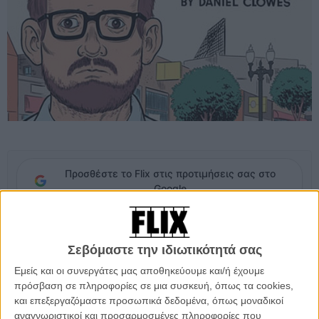
Προσθέστε το Flix στις προτιμήσεις σας στο
Google
Μπορεί οι «Απόγονοι» και το ασπρόμαυρο road movie με ήρωες
έναν πατέρα και το γιο του που ετοιμάζει ήδη με τίτλο «Νebraska»
Σεβόμαστε την ιδιωτικότητά σας
να κλείνουν με κάποιον τρόπο μια άτυπη τετραλογία δρόμου μαζί με
Εμείς και οι συνεργάτες μας αποθηκεύουμε και/ή έχουμε
τα «Πλαγίως» και «Σχετικά με τον Σμιντ», η ταινία όμως που ήδη
πρόσβαση σε πληροφορίες σε μια συσκευή, όπως τα cookies,
θέλουμε να δούμε από τον Αλεξάντερ Πέιν είναι η μεταφορά του
και επεξεργαζόμαστε προσωπικά δεδομένα, όπως μοναδικοί
κόμικ του Ντάνιελ Κλόους «Wilson».
αναγνωριστικοί και προσαρμοσμένες πληροφορίες που