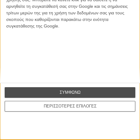
αρνηθείτε τη συγκατάθεσή σας στην Google και τις σημάνσεις
Θέλω να λαμβάνω τα newsletter σας.
τρίτων μερών της για τη χρήση των δεδομένων σας για τους
σκοπούς που καθορίζονται παρακάτω στην ενότητα
συγκατάθεσης της Google.
ΣΥΜΦΩΝΩ
ΠΕΡΙΣΣΟΤΕΡΕΣ ΕΠΙΛΟΓΕΣ
Ταινίες
Σχετικά με το FLIX