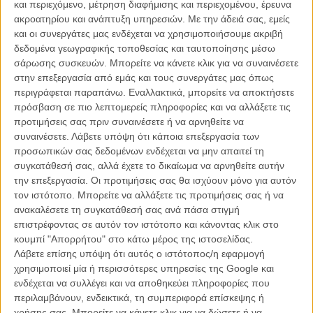
και περιεχόμενο, μέτρηση διαφήμισης και περιεχομένου, έρευνα
ακροατηρίου και ανάπτυξη υπηρεσιών.
Με την άδειά σας, εμείς
και οι συνεργάτες μας ενδέχεται να χρησιμοποιήσουμε ακριβή
δεδομένα γεωγραφικής τοποθεσίας και ταυτοποίησης μέσω
σάρωσης συσκευών. Μπορείτε να κάνετε κλικ για να συναινέσετε
στην επεξεργασία από εμάς και τους συνεργάτες μας όπως
Η επιτυχία είναι υπερτιμημένη. Δεν σε κάνει
περιγράφεται παραπάνω. Εναλλακτικά, μπορείτε να αποκτήσετε
καλύτερο, δεν σε πάει πουθενά η επιτυχία. Είναι
πρόσβαση σε πιο λεπτομερείς πληροφορίες και να αλλάξετε τις
απλώς ένα ωραίο, ανεβαστικό, επιφανειακό
προτιμήσεις σας πριν συναινέσετε ή να αρνηθείτε να
συναίσθημα.»
συναινέσετε.
Λάβετε υπόψη ότι κάποια επεξεργασία των
προσωπικών σας δεδομένων ενδέχεται να μην απαιτεί τη
συγκατάθεσή σας, αλλά έχετε το δικαίωμα να αρνηθείτε αυτήν
Βιμ Βέντερς
την επεξεργασία. Οι προτιμήσεις σας θα ισχύουν μόνο για αυτόν
Συνέντευξη
τον ιστότοπο. Μπορείτε να αλλάξετε τις προτιμήσεις σας ή να
ανακαλέσετε τη συγκατάθεσή σας ανά πάσα στιγμή
επιστρέφοντας σε αυτόν τον ιστότοπο και κάνοντας κλικ στο
κουμπί "Απορρήτου" στο κάτω μέρος της ιστοσελίδας.
CONNECT
Λάβετε επίσης υπόψη ότι αυτός ο ιστότοπος/η εφαρμογή
χρησιμοποιεί μία ή περισσότερες υπηρεσίες της Google και
ενδέχεται να συλλέγει και να αποθηκεύει πληροφορίες που
Εγγράψου στο εβδομαδιαίο newsletter μας.
περιλαμβάνουν, ενδεικτικά, τη συμπεριφορά επίσκεψης ή
ΕΓΓΡΑΦΗ
χρήσης σας. Μπορείτε να κάνετε κλικ για να δώσετε ή να