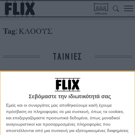
Αίθουσες
Tag
ΚΛΟΟΥΣ
:
ΤΑΙΝΙΕΣ
Δε βρέθηκαν σχετικές κριτικές ταινιών.
ΑΡΘΡΑ
Σεβόμαστε την ιδιωτικότητά σας
Εμείς και οι συνεργάτες μας αποθηκεύουμε και/ή έχουμε
πρόσβαση σε πληροφορίες σε μια συσκευή, όπως τα cookies,
O Αλεξάντερ Πέιν στον θαυμαστό κόσμο των κόμικς!
και επεξεργαζόμαστε προσωπικά δεδομένα, όπως μοναδικοί
ΝΕΑ
/
26 ΟΚΤ 2011
/
Μανώλης Κρανάκης
αναγνωριστικοί και προσαρμοσμένες πληροφορίες που
αποστέλλονται από μια συσκευή για εξατομικευμένες διαφημίσεις