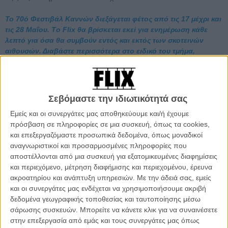
To 70ό Φεστιβάλ Καννών διεξάγεται φέτος από τις 17 μέχρι και
τις 28 Μαΐου. Τo Flix θα βρίσκεται εκεί για ενημέρωση κάθε
λεπτό για όσα θα συμβούν εντός και εκτός των σκοτεινών
αιθουσών. Διαβάστε περισσότερα στο ειδικό του τμήμα,
αφιερωμένο στο Φεστιβάλ Καννών, που ανανεώνεται
συνεχώς.
Το «The Day After» είναι η τρίτη φετινή ταινία (και εικοστή πρώτη
Σεβόμαστε την ιδιωτικότητά σας
συνολικά σε μια πορεία είκοσι χρόνων) του πολυγραφότατου και
Εμείς και οι συνεργάτες μας αποθηκεύουμε και/ή έχουμε
πλέον νουβελβαγκικού σκηνοθέτη παγκοσμίως, η δεύτερη που
πρόσβαση σε πληροφορίες σε μια συσκευή, όπως τα cookies,
προβάλλεται στο 70ό Φεστιβάλ των Καννών, μετά το εκτός
και επεξεργαζόμαστε προσωπικά δεδομένα, όπως μοναδικοί
διαγωνιστικού «Claire's Camera» με την Ιζαμπέλ Ιπέρ, και η πρώτη
αναγνωριστικοί και προσαρμοσμένες πληροφορίες που
του ταινία στο Διαγωνιστικό Τμήμα μετά το «In Another Country»
αποστέλλονται από μια συσκευή για εξατομικευμένες διαφημίσεις
από 2012 (κι εκείνο με την Ιζαμπέλ Ιπέρ επίσης).
και περιεχόμενο, μέτρηση διαφήμισης και περιεχομένου, έρευνα
ακροατηρίου και ανάπτυξη υπηρεσιών.
Με την άδειά σας, εμείς
και οι συνεργάτες μας ενδέχεται να χρησιμοποιήσουμε ακριβή
δεδομένα γεωγραφικής τοποθεσίας και ταυτοποίησης μέσω
σάρωσης συσκευών. Μπορείτε να κάνετε κλικ για να συναινέσετε
στην επεξεργασία από εμάς και τους συνεργάτες μας όπως