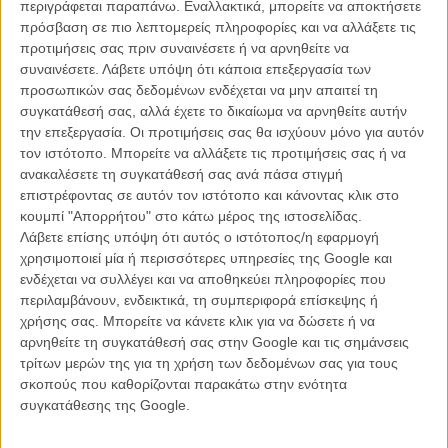
περιγράφεται παραπάνω. Εναλλακτικά, μπορείτε να αποκτήσετε
πρόσβαση σε πιο λεπτομερείς πληροφορίες και να αλλάξετε τις
προτιμήσεις σας πριν συναινέσετε ή να αρνηθείτε να
συναινέσετε.
Λάβετε υπόψη ότι κάποια επεξεργασία των
προσωπικών σας δεδομένων ενδέχεται να μην απαιτεί τη
συγκατάθεσή σας, αλλά έχετε το δικαίωμα να αρνηθείτε αυτήν
την επεξεργασία. Οι προτιμήσεις σας θα ισχύουν μόνο για αυτόν
Η υπόθεση είναι απλή ως συνήθως, στα όρια του μινιμαλισμού και
τον ιστότοπο. Μπορείτε να αλλάξετε τις προτιμήσεις σας ή να
στρέφεται γύρω από ένα κουαρτέτο χαρακτήρων: ενός άντρα, του
ανακαλέσετε τη συγκατάθεσή σας ανά πάσα στιγμή
Μπονγκγουάν, κριτικού λογοτεχνίας και ιδιοκτήτη ενός μικρού
επιστρέφοντας σε αυτόν τον ιστότοπο και κάνοντας κλικ στο
εκδοτικού οίκου, και τριών γυναικών, της Χαεγιού, συζύγου του
κουμπί "Απορρήτου" στο κάτω μέρος της ιστοσελίδας.
Μπονγκγουάν, η οποία ανακαλύπτει ένα ερωτικό σημείωμα,
Λάβετε επίσης υπόψη ότι αυτός ο ιστότοπος/η εφαρμογή
προφανώς απευθυνόμενο σε κάποια άλλη, της Τσανγκσούκ, πρώην
χρησιμοποιεί μία ή περισσότερες υπηρεσίες της Google και
υπαλλήλου στον εκδοτικό οίκο και πρώην ερωμένης του εκδότη, και
ενδέχεται να συλλέγει και να αποθηκεύει πληροφορίες που
της Αρεούμ (που σημαίνει ομορφιά στα κορεάτικα, όπως μας
περιλαμβάνουν, ενδεικτικά, τη συμπεριφορά επίσκεψης ή
πληροφορεί η ταινία, κι είναι απολύτως ταιριαστό για την Κιμ Μινχί,
χρήσης σας. Μπορείτε να κάνετε κλικ για να δώσετε ή να
την τελευταία μούσα του σκηνοθέτη), μιας εκκολαπτόμενης
αρνηθείτε τη συγκατάθεσή σας στην Google και τις σημάνσεις
συγγραφέα και καινούργιας υπαλλήλου στον εκδοτικό οίκο. Οι
τρίτων μερών της για τη χρήση των δεδομένων σας για τους
πορείες τους θα διασταυρωθούν την πρώτη (και τελευταία) μέρα
σκοπούς που καθορίζονται παρακάτω στην ενότητα
της τελευταίας στη νέα της δουλειά και τα πράγματα θα μπλέξουν
συγκατάθεσης της Google.
όταν σαν άλλη κωμωδία παρεξηγήσεων του Μαριβό, η σύζυγος θα
επιτεθεί στη νέα υπάλληλο, νομίζοντας πως αυτή είναι η ερωμένη.