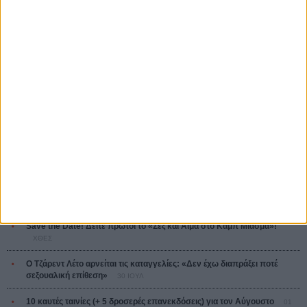
Κρίστοφερ Νόλαν
Ψηλά Τακούνια
Tacones lejanos
Πέδρο Αλμοδόβαρ
Ο Παραχαράκτης
L’ Affaire Bojarski (The Moneymaker)
Ζαν-Πολ Σαλομέ
ΤΑ ΠΙΟ
ΔΙΑΒΑΣΜΕΝΑ
Οδύσσεια
01 ΙΟΥΛ
Save the Date! Δείτε πρώτοι το «Σεξ και Αίμα στο Καμπ Μίασμα»!
ΧΘΕΣ
Ο Τζάρεντ Λέτο αρνείται τις καταγγελίες: «Δεν έχω διαπράξει ποτέ
σεξουαλική επίθεση»
30 ΙΟΥΛ
10 καυτές ταινίες (+ 5 δροσερές επανεκδόσεις) για τον Αύγουστο
01