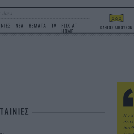
 days
ΙΝΙΕΣ
ΝΕΑ
ΘΕΜΑΤΑ
TV
FLIX AT
ΟΔΗΓΟΣ ΑΙΘΟΥΣΩΝ
HOME
ΤΑΙΝΙΕΣ
Η επ
σε κ
πουθ
ένα 