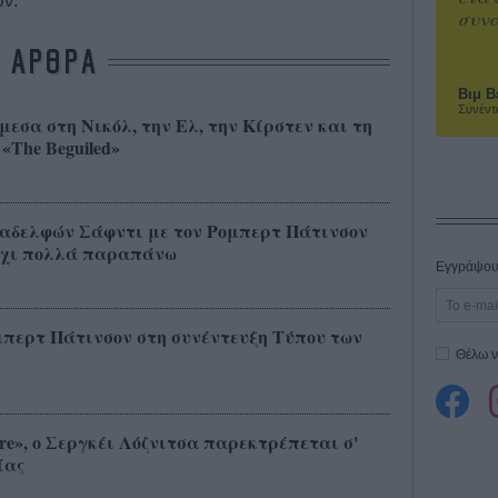
ών.
συνα
ΑΡΘΡΑ
Βιμ Β
Συνέντ
εσα στη Νικόλ, την Ελ, την Κίρστεν και τη
«The Beguiled»
ν αδελφών Σάφντι με τον Ρομπερτ Πάτινσον
ι όχι πολλά παραπάνω
Εγγράψου 
όμπερτ Πάτινσον στη συνέντευξη Τύπου των
Θέλω ν
ure», ο Σεργκέι Λόζνιτσα παρεκτρέπεται σ'
ίας