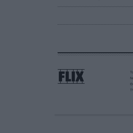
Τα
Ν
Θ
T