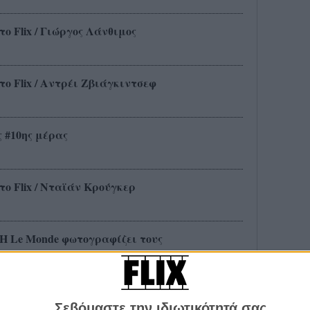
το Flix / Γιώργος Λάνθιμος
το Flix / Αντρέι Ζβιάγκιντσεφ
ης #10ης μέρας
το Flix / Νταϊάν Κρούγκερ
Η Le Monde φωτογραφίζει τους
γυρισμένο στην Αθήνα, στο Διαγωνιστικό
Σεβόμαστε την ιδιωτικότητά σας