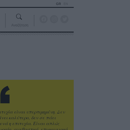
GR
EN
Αναζήτηση
ιτυχία είναι υπερτιμημένη. Δεν
άνει καλύτερο, δεν σε πάει
ενά η επιτυχία. Είναι απλώς
ωραίο, ανεβαστικό, επιφανειακό