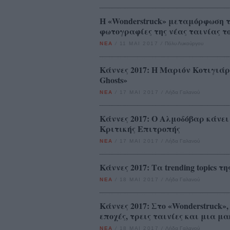
Η «Wonderstruck» μεταμόρφωση τ
φωτογραφίες της νέας ταινίας τ
ΝΕΑ
/
11 ΜΑΙ 2017
/
Πόλυ Λυκούργου
Κάννες 2017: Η Μαριόν Κοτιγιάρ 
Ghosts»
ΝΕΑ
/
17 ΜΑΙ 2017
/
Λήδα Γαλανού
Κάννες 2017: Ο Αλμοδόβαρ κάνει θ
Κριτικής Επιτροπής
ΝΕΑ
/
17 ΜΑΙ 2017
/
Λήδα Γαλανού
Κάννες 2017: Τα trending topics τ
ΝΕΑ
/
18 ΜΑΙ 2017
/
Λήδα Γαλανού
Κάννες 2017: Στο «Wonderstruck»,
εποχές, τρεις ταινίες και μια μ
ΝΕΑ
/
18 ΜΑΙ 2017
/
Λήδα Γαλανού