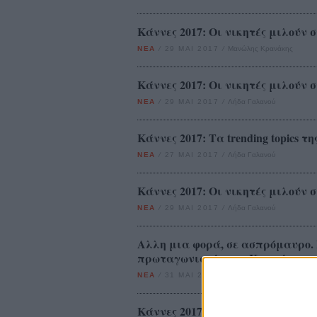
Κάννες 2017: Οι νικητές μιλούν σ
ΝΕΑ
/
29 ΜΑΙ 2017
/
Μανώλης Κρανάκης
Κάννες 2017: Οι νικητές μιλούν σ
ΝΕΑ
/
29 ΜΑΙ 2017
/
Λήδα Γαλανού
Κάννες 2017: Τα trending topics τ
ΝΕΑ
/
27 ΜΑΙ 2017
/
Λήδα Γαλανού
Κάννες 2017: Οι νικητές μιλούν σ
ΝΕΑ
/
29 ΜΑΙ 2017
/
Λήδα Γαλανού
Αλλη μια φορά, σε ασπρόμαυρο. 
πρωταγωνιστές των Καννών
ΝΕΑ
/
31 ΜΑΙ 2017
/
Flix Team
Κάννες 2017: «A Drowning Man», 