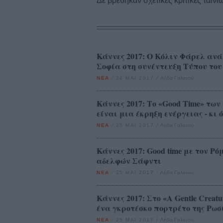
Δε βρέθηκαν σχετικές κριτικές ταινι
Κάννες 2017: Ο Κόλιν Φάρελ ανάμ
Σοφία στη συνέντευξη Τύπου του 
ΝΕΑ
/
24 ΜΑΙ 2017
/
Λήδα Γαλανού
Κάννες 2017: Το «Good Time» τω
είναι μια έκρηξη ενέργειας - κ
ΝΕΑ
/
25 ΜΑΙ 2017
/
Λήδα Γαλανού
Κάννες 2017: Good time με τον Ρ
αδελφών Σάφντι
ΝΕΑ
/
25 ΜΑΙ 2017
/
Λήδα Γαλανού
Κάννες 2017: Στο «A Gentle Creat
ένα γκροτέσκο πορτρέτο της Ρωσ
ΝΕΑ
/
25 ΜΑΙ 2017
/
Λήδα Γαλανού