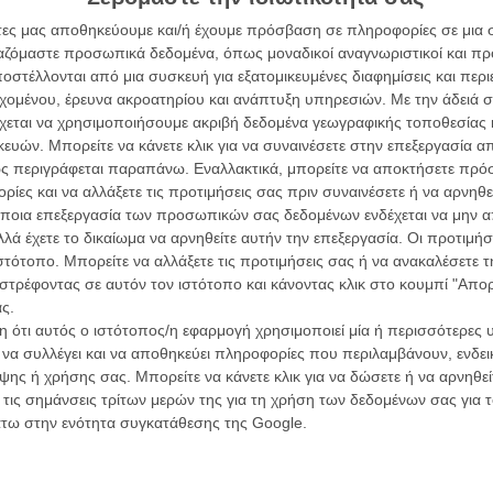
άτες μας αποθηκεύουμε και/ή έχουμε πρόσβαση σε πληροφορίες σε μια
ργαζόμαστε προσωπικά δεδομένα, όπως μοναδικοί αναγνωριστικοί και 
στέλλονται από μια συσκευή για εξατομικευμένες διαφημίσεις και περ
ίναι η νέα ταινία του Ρούμπεν Οστλουντ, μετά
εχομένου, έρευνα ακροατηρίου και ανάπτυξη υπηρεσιών.
Με την άδειά σα
χεται να χρησιμοποιήσουμε ακριβή δεδομένα γεωγραφικής τοποθεσίας 
ών. Μπορείτε να κάνετε κλικ για να συναινέσετε στην επεξεργασία απ
ς περιγράφεται παραπάνω. Εναλλακτικά, μπορείτε να αποκτήσετε πρό
ίες και να αλλάξετε τις προτιμήσεις σας πριν συναινέσετε ή να αρνηθεί
λίφ, Δάφνη Πατακιά και το ρεμπέτικο που μας
ποια επεξεργασία των προσωπικών σας δεδομένων ενδέχεται να μην απ
λά έχετε το δικαίωμα να αρνηθείτε αυτήν την επεξεργασία. Οι προτιμήσ
ιστότοπο. Μπορείτε να αλλάξετε τις προτιμήσεις σας ή να ανακαλέσετε
στρέφοντας σε αυτόν τον ιστότοπο και κάνοντας κλικ στο κουμπί "Απ
Before we Vanish» του Κιγιόσι Κουροσάουα
ς.
 ότι αυτός ο ιστότοπος/η εφαρμογή χρησιμοποιεί μία ή περισσότερες 
ι να συλλέγει και να αποθηκεύει πληροφορίες που περιλαμβάνουν, ενδεικ
ης ή χρήσης σας. Μπορείτε να κάνετε κλικ για να δώσετε ή να αρνηθε
σκος ντεμπουτάρει στο σινεμά
 τις σημάνσεις τρίτων μερών της για τη χρήση των δεδομένων σας για
άτω στην ενότητα συγκατάθεσης της Google.
τ για το ενδεχόμενο τρομοκρατικής επίθεσης