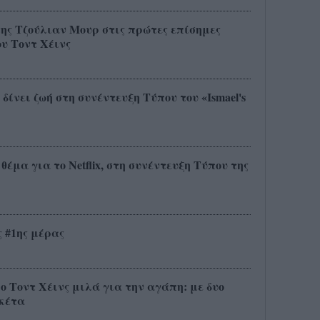
ης Τζούλιαν Μουρ στις πρώτες επίσημες
ου Τοντ Χέινς
δίνει ζωή στη συνέντευξη Τύπου του «Ismael's
έμα για το Netflix, στη συνέντευξη Τύπου της
ης #1ης μέρας
 ο Τοντ Χέινς μιλά για την αγάπη: με δυο
ακέτα