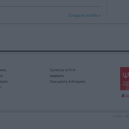
Επόμενη σελίδα »
ινίες
Σχετικά με το FLIX
έα
Διαφήμιση
έματα
Όροι χρήσης & Απόρρητο
V
© 2011 - 20