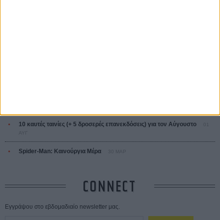
ΤΑ ΠΙΟ
ΔΙΑΒΑΣΜΕΝΑ
Οδύσσεια
01 ΙΟΥΛ
Save the Date! Δείτε πρώτοι το «Σεξ και Αίμα στο Καμπ Μίασμα»!
05
ΑΥΓ
Ο Τζάρεντ Λέτο αρνείται τις καταγγελίες: «Δεν έχω διαπράξει ποτέ
σεξουαλική επίθεση»
30 ΙΟΥΛ
10 καυτές ταινίες (+ 5 δροσερές επανεκδόσεις) για τον Αύγουστο
01
ΑΥΓ
Spider-Man: Καινούργια Μέρα
30 ΜΑΡ
CONNECT
Εγγράψου στο εβδομαδιαίο newsletter μας.