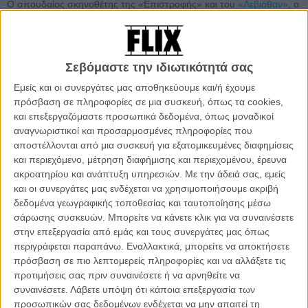
Ο σπουδαίος σκηνοθέτης της «Επιστροφής» και του
«Λεβιάθαν»
, ο
Αντρέι Ζβιάγκιντσεφ, σκηνοθέτησε υποδειγματικά μια αστυνομική
ιστορία εξαφάνισης ενός παιδιού, χρησιμοποιώντας την ιστορία του
ως μεταφορά για την «εξαφάνιση» μιας ολόκληρης χώρας. Με
αφορμή ένα διαζύγιο, ο Ζβιάγκιντσεφ ξεκινάει από νωρίς στην ταινία
Σεβόμαστε την ιδιωτικότητά σας
την κριτική του στη χριστιανική, εθνικιστική, διεφθαρμένη Ρωσία,
Εμείς και οι συνεργάτες μας αποθηκεύουμε και/ή έχουμε
παρουσιάζοντας μια χώρα στην οποία επικρατεί ένας αναπάντεχος
πρόσβαση σε πληροφορίες σε μια συσκευή, όπως τα cookies,
νεοπλουτισμός και μια κυνική αντιμετώπιση των πάντων, είτε αυτά
και επεξεργαζόμαστε προσωπικά δεδομένα, όπως μοναδικοί
είναι ο πόλεμος στην Ουκρανία που διαδραματίζεται δίπλα τους, είτε
αναγνωριστικοί και προσαρμοσμένες πληροφορίες που
είναι ο φόβος για τα αφεντικά που απολύουν οποιονδήποτε δεν
αποστέλλονται από μια συσκευή για εξατομικευμένες διαφημίσεις
ακολουθεί τη χριστιανική ηθική και τολμάει να τερματίσει ένα γάμο.
και περιεχόμενο, μέτρηση διαφήμισης και περιεχομένου, έρευνα
ακροατηρίου και ανάπτυξη υπηρεσιών.
Με την άδειά σας, εμείς
Διαβάστε τη γνώμη του Flix: Κάννες 2017 - Το τέλος ενός
και οι συνεργάτες μας ενδέχεται να χρησιμοποιήσουμε ακριβή
γάμου και μιας ολόκληρης χώρας στο «Χωρίς Αγάπη» του
δεδομένα γεωγραφικής τοποθεσίας και ταυτοποίησης μέσω
Αντρέι Ζβιάγκιντσεφ
σάρωσης συσκευών. Μπορείτε να κάνετε κλικ για να συναινέσετε
στην επεξεργασία από εμάς και τους συνεργάτες μας όπως
περιγράφεται παραπάνω. Εναλλακτικά, μπορείτε να αποκτήσετε
πρόσβαση σε πιο λεπτομερείς πληροφορίες και να αλλάξετε τις
προτιμήσεις σας πριν συναινέσετε ή να αρνηθείτε να
συναινέσετε.
Λάβετε υπόψη ότι κάποια επεξεργασία των
προσωπικών σας δεδομένων ενδέχεται να μην απαιτεί τη