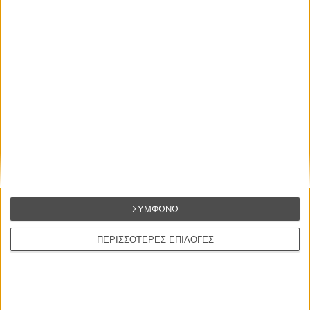
αιθουσών. Διαβάστε περισσότερα στο ειδικό του τμήμα,
αφιερωμένο στο Φεστιβάλ Καννών, που συνεχίζει να
ανανεώνεται συνεχώς.
Tags:
cannes 2017,
κάννες 2017,
loveless,
αντρέι ζβιάγκιντσεφ
ΜΗ ΧΑΣΕΤΕ
ΣΥΜΦΩΝΩ
ΠΕΡΙΣΣΟΤΕΡΕΣ ΕΠΙΛΟΓΕΣ