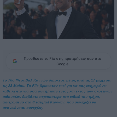
Προσθέστε το Flix στις προτιμήσεις σας στο
Google
To 70ό Φεστιβάλ Καννών διήρκεσε φέτος από τις 17 μέχρι και
τις 28 Μαΐου. Τo Flix βρισκόταν εκεί για να σας ενημερώνει
κάθε λεπτό για όσα συνέβησαν εντός και εκτός των σκοτεινών
αιθουσών. Διαβάστε περισσότερα στο ειδικό του τμήμα,
αφιερωμένο στο Φεστιβάλ Καννών, που συνεχίζει να
ανανεώνεται συνεχώς.