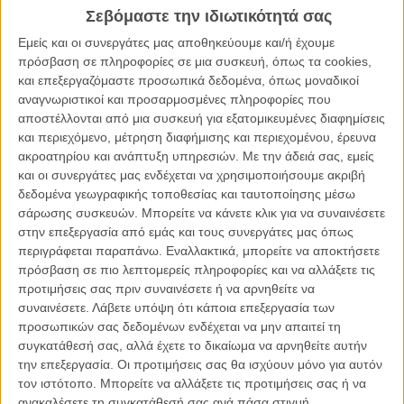
ανάλαφρη, όλο χαρά αφίσα
(δείτε την εδώ)
. Στο κέντρο της, η
Σεβόμαστε την ιδιωτικότητά σας
Κλαούντια Καρντινάλε, 20χρονη τότε, το 1959, χορεύει, στην
πραγματικότητα σε μια ταράτσα στη Ρώμη. «Χορεύει, γελά, ζει! Ποια
Εμείς και οι συνεργάτες μας αποθηκεύουμε και/ή έχουμε
θα μπορούσε να συμβολίζει καλύτερα το επόμενο φεστιβάλ των
πρόσβαση σε πληροφορίες σε μια συσκευή, όπως τα cookies,
Καννών από την Κλαούντια Καρντινάλε;» αναρωτιέται το Φεστιβάλ
και επεξεργαζόμαστε προσωπικά δεδομένα, όπως μοναδικοί
λανσάροντας τη φετινή το εικόνα - μόνο που η αφίσα με το που
αναγνωριστικοί και προσαρμοσμένες πληροφορίες που
κυκλοφόρησε, προκάλεσε ηχηρές αντιδράσεις.
αποστέλλονται από μια συσκευή για εξατομικευμένες διαφημίσεις
και περιεχόμενο, μέτρηση διαφήμισης και περιεχομένου, έρευνα
Διαβάστε ακόμη
:
Οι Κάννες το γιορτάζουν στην αφίσα για το
ακροατηρίου και ανάπτυξη υπηρεσιών.
Με την άδειά σας, εμείς
70ό φεστιβάλ
και οι συνεργάτες μας ενδέχεται να χρησιμοποιήσουμε ακριβή
δεδομένα γεωγραφικής τοποθεσίας και ταυτοποίησης μέσω
σάρωσης συσκευών. Μπορείτε να κάνετε κλικ για να συναινέσετε
στην επεξεργασία από εμάς και τους συνεργάτες μας όπως
περιγράφεται παραπάνω. Εναλλακτικά, μπορείτε να αποκτήσετε
πρόσβαση σε πιο λεπτομερείς πληροφορίες και να αλλάξετε τις
προτιμήσεις σας πριν συναινέσετε ή να αρνηθείτε να
συναινέσετε.
Λάβετε υπόψη ότι κάποια επεξεργασία των
προσωπικών σας δεδομένων ενδέχεται να μην απαιτεί τη
συγκατάθεσή σας, αλλά έχετε το δικαίωμα να αρνηθείτε αυτήν
την επεξεργασία. Οι προτιμήσεις σας θα ισχύουν μόνο για αυτόν
τον ιστότοπο. Μπορείτε να αλλάξετε τις προτιμήσεις σας ή να
ανακαλέσετε τη συγκατάθεσή σας ανά πάσα στιγμή