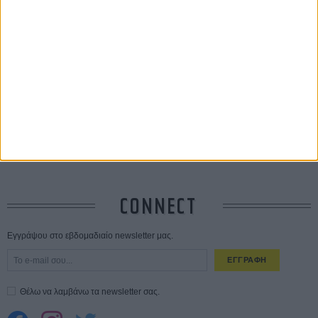
Οδύσσεια
01 ΙΟΥΛ
Save the Date! Δείτε πρώτοι το «Σεξ και Αίμα στο Καμπ Μίασμα»!
05
ΑΥΓ
Ο Τζάρεντ Λέτο αρνείται τις καταγγελίες: «Δεν έχω διαπράξει ποτέ
σεξουαλική επίθεση»
30 ΙΟΥΛ
10 καυτές ταινίες (+ 5 δροσερές επανεκδόσεις) για τον Αύγουστο
01
ΑΥΓ
Spider-Man: Καινούργια Μέρα
30 ΜΑΡ
CONNECT
Εγγράψου στο εβδομαδιαίο newsletter μας.
ΕΓΓΡΑΦΗ
Θέλω να λαμβάνω τα newsletter σας.