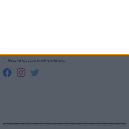
Spider-Man: Καινούργια Μέρα
30 ΜΑΡ
CONNECT
Εγγράψου στο εβδομαδιαίο newsletter μας.
ΕΓΓΡΑΦΗ
Θέλω να λαμβάνω τα newsletter σας.