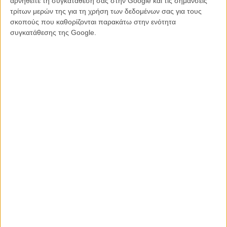
αρνηθείτε τη συγκατάθεσή σας στην Google και τις σημάνσεις
τρίτων μερών της για τη χρήση των δεδομένων σας για τους
Η Ελλάδα, είναι η μοναδική χώρα από τη Νοτιοανανατολική Ευρώπη
σκοπούς που καθορίζονται παρακάτω στην ενότητα
και τα Βαλκάνια που παίρνει μέρος στη συγκεκριμένη δράση /
συγκατάθεσης της Google.
πρωτοβουλία του Φεστιβάλ Καννών
.
Για περισσότερες πληροφορίες σχετικά με την κατάθεση project:
agora@filmfestival.gr και 2108706010
Διαβάστε ακόμη
:
Οι 20 ταινίες που περιμένουμε (και μάλλον
θα δούμε) στο 70ό Φεστιβάλ Καννών
Tags:
Φεστιβάλ Θεσσαλονίκης,
Κάννες 2017
ΜΗ ΧΑΣΕΤΕ