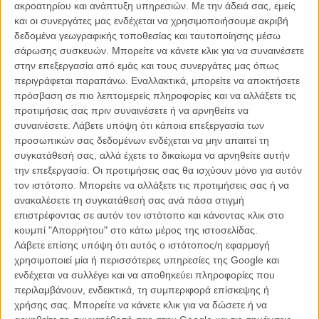
αγοράς επαγγελματιών στον κόσμο.
ακροατηρίου και ανάπτυξη υπηρεσιών.
Με την άδειά σας, εμείς
και οι συνεργάτες μας ενδέχεται να χρησιμοποιήσουμε ακριβή
Διαβάστε ακόμη
:
Το κείμενο που έκανε τη διαφορά στα
δεδομένα γεωγραφικής τοποθεσίας και ταυτοποίησης μέσω
Βραβεία της Ελληνικής Ακαδημίας Κινηματογράφου (και τι
σάρωσης συσκευών. Μπορείτε να κάνετε κλικ για να συναινέσετε
τρέχει τελικά με το Ελληνικό Κέντρο Κινηματογράφου;)
στην επεξεργασία από εμάς και τους συνεργάτες μας όπως
περιγράφεται παραπάνω. Εναλλακτικά, μπορείτε να αποκτήσετε
πρόσβαση σε πιο λεπτομερείς πληροφορίες και να αλλάξετε τις
Με μεγάλη χαρά το Φεστιβάλ Κινηματογράφου Θεσσαλονίκης σε
προτιμήσεις σας πριν συναινέσετε ή να αρνηθείτε να
συνεργασία με το Ελληνικό Κέντρο Κινηματογράφου ανακοινώνει μια
συναινέσετε.
Λάβετε υπόψη ότι κάποια επεξεργασία των
σπουδαία συνέργεια που ενισχύει ακόμη περισσότερο το ρόλο του
προσωπικών σας δεδομένων ενδέχεται να μην απαιτεί τη
στον διεθνή φεστιβαλικό χάρτη: Η Αγορά, το πάντοτε δραστήριο
συγκατάθεσή σας, αλλά έχετε το δικαίωμα να αρνηθείτε αυτήν
κομμάτι του ΦΚΘ, θα δώσει δυναμικό παρών στο φετινό 70ο
την επεξεργασία. Οι προτιμήσεις σας θα ισχύουν μόνο για αυτόν
Φεστιβάλ Καννών (17 - 28 Μαΐου 2017), μέσα από τη δράση
τον ιστότοπο. Μπορείτε να αλλάξετε τις προτιμήσεις σας ή να
«Thessaloniki Goes to Cannes»
.
ανακαλέσετε τη συγκατάθεσή σας ανά πάσα στιγμή
επιστρέφοντας σε αυτόν τον ιστότοπο και κάνοντας κλικ στο
Στο πλαίσιο του «Thessaloniki Goes to Cannes» την Τρίτη 23 Μαΐου
κουμπί "Απορρήτου" στο κάτω μέρος της ιστοσελίδας.
2017 θα προβληθούν 5 Works in Progress (ταινίες μυθοπλασίας ή
Λάβετε επίσης υπόψη ότι αυτός ο ιστότοπος/η εφαρμογή
ντοκιμαντέρ σε εξέλιξη) από την Ελλάδα και την ευρύτερη περιοχή. Οι
χρησιμοποιεί μία ή περισσότερες υπηρεσίες της Google και
ταινίες αυτές θα παρουσιαστούν στους επαγγελματίες του
ενδέχεται να συλλέγει και να αποθηκεύει πληροφορίες που
κινηματογραφικού χώρου που θα συμμετάσχουν φέτος στο τμήμα
περιλαμβάνουν, ενδεικτικά, τη συμπεριφορά επίσκεψης ή
Marché du Film του Φεστιβάλ Καννών, μια από τις μεγαλύτερες και
χρήσης σας. Μπορείτε να κάνετε κλικ για να δώσετε ή να
πιο περιζήτητες αγορές ταινιών στον κόσμο
.