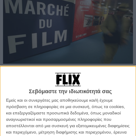
Προσθέστε το Flix στις προτιμήσεις σας στο
Σεβόμαστε την ιδιωτικότητά σας
Google
Εμείς και οι συνεργάτες μας αποθηκεύουμε και/ή έχουμε
πρόσβαση σε πληροφορίες σε μια συσκευή, όπως τα cookies,
Με Δελτίο Τύπου ανακοινώνεται η συνέργεια που φέρνει την Αγορά
και επεξεργαζόμαστε προσωπικά δεδομένα, όπως μοναδικοί
του Φεστιβάλ Θεσσαλονίκης στο Φεστιβάλ Καννών με ακόμη πιο
αναγνωριστικοί και προσαρμοσμένες πληροφορίες που
ενισχυμένη παρουσία και με σκοπό τη στήριξη της ελληνικής
αποστέλλονται από μια συσκευή για εξατομικευμένες διαφημίσεις
κινηματογραφικής παραγωγής ακριβώς στο κέντρο της πιο ενεργής
και περιεχόμενο, μέτρηση διαφήμισης και περιεχομένου, έρευνα