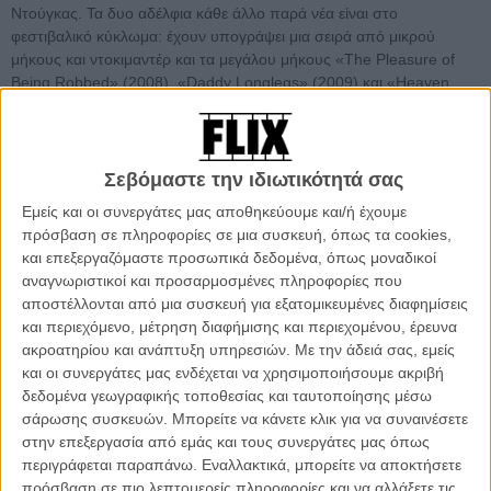
Ντούγκας. Τα δυο αδέλφια κάθε άλλο παρά νέα είναι στο
φεστιβαλικό κύκλωμα: έχουν υπογράψει μια σειρά από μικρού
μήκους και ντοκιμαντέρ και τα μεγάλου μήκους «The Pleasure of
Being Robbed» (2008), «Daddy Longlegs» (2009) και «Heaven
Knows What» (2014), τα οποία προβλήθηκαν σε παράλληλα
τμήματα των Καννών και της Βενετίας. Η νέα τους ταινία, το «Good
Time», με πρωταγωνιστές τον Ρόμπερτ Πάτινσον, τον ίδιο τον
Μπένι Σάφντι και τον Μπάντι Ντουρές, είναι ταυτόχρονα η ιστορία
Σεβόμαστε την ιδιωτικότητά σας
της αντίξοης σχέσης δυο αδελφιών και μια καταιγιστική ταινία
Εμείς και οι συνεργάτες μας αποθηκεύουμε και/ή έχουμε
καταδίωξης, που γέμισε την αίθουσα beat (μουσικό και ενεργειακό),
πρόσβαση σε πληροφορίες σε μια συσκευή, όπως τα cookies,
αλλά χωρίς να υλοποιεί την πρόθεσή της για κάτι πιο σύνθετο ή
και επεξεργαζόμαστε προσωπικά δεδομένα, όπως μοναδικοί
ενδιαφέρον.
αναγνωριστικοί και προσαρμοσμένες πληροφορίες που
αποστέλλονται από μια συσκευή για εξατομικευμένες διαφημίσεις
To 70ό Φεστιβάλ Καννών διεξάγεται φέτος από τις 17 μέχρι και
και περιεχόμενο, μέτρηση διαφήμισης και περιεχομένου, έρευνα
τις 28 Μαΐου. Τo Flix θα βρίσκεται εκεί για ενημέρωση κάθε
ακροατηρίου και ανάπτυξη υπηρεσιών.
Με την άδειά σας, εμείς
λεπτό για όσα θα συμβούν εντός και εκτός των σκοτεινών
και οι συνεργάτες μας ενδέχεται να χρησιμοποιήσουμε ακριβή
αιθουσών. Διαβάστε περισσότερα στο ειδικό του τμήμα,
δεδομένα γεωγραφικής τοποθεσίας και ταυτοποίησης μέσω
αφιερωμένο στο Φεστιβάλ Καννών, που ανανεώνεται
σάρωσης συσκευών. Μπορείτε να κάνετε κλικ για να συναινέσετε
συνεχώς.
στην επεξεργασία από εμάς και τους συνεργάτες μας όπως
περιγράφεται παραπάνω. Εναλλακτικά, μπορείτε να αποκτήσετε
Η ιστορία παρακολουθεί δυο αδέλφια, τον Κόνι και τον Νικ Νίκας: ο
πρόσβαση σε πιο λεπτομερείς πληροφορίες και να αλλάξετε τις