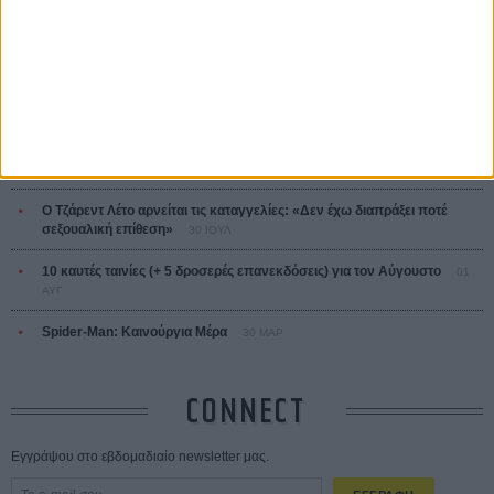
ΤΑ ΠΙΟ
ΔΙΑΒΑΣΜΕΝΑ
Οδύσσεια
01 ΙΟΥΛ
Save the Date! Δείτε πρώτοι το «Σεξ και Αίμα στο Καμπ Μίασμα»!
05
ΑΥΓ
Ο Τζάρεντ Λέτο αρνείται τις καταγγελίες: «Δεν έχω διαπράξει ποτέ
σεξουαλική επίθεση»
30 ΙΟΥΛ
10 καυτές ταινίες (+ 5 δροσερές επανεκδόσεις) για τον Αύγουστο
01
ΑΥΓ
Spider-Man: Καινούργια Μέρα
30 ΜΑΡ
CONNECT
Εγγράψου στο εβδομαδιαίο newsletter μας.