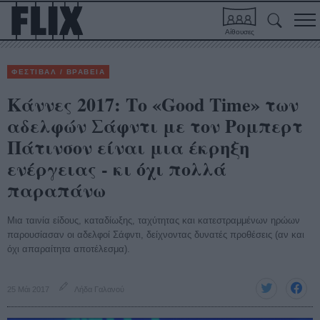
Αίθουσες
ΦΕΣΤΙΒΑΛ / ΒΡΑΒΕΙΑ
Κάννες 2017: Το «Good Time» των
αδελφών Σάφντι με τον Ρομπερτ
Πάτινσον είναι μια έκρηξη
ενέργειας - κι όχι πολλά
παραπάνω
Μια ταινία είδους, καταδίωξης, ταχύτητας και κατεστραμμένων ηρώων
παρουσίασαν οι αδελφοί Σάφντι, δείχνοντας δυνατές προθέσεις (αν και
όχι απαραίτητα αποτέλεσμα).
25 Μάι 2017
Λήδα Γαλανού