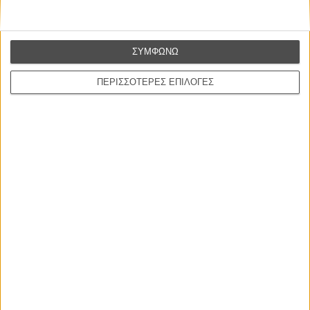
αφιερωμένο στο Φεστιβάλ Καννών, που ανανεώνεται
συνεχώς.
ΣΥΜΦΩΝΩ
Tags:
ρόμπερτ πάτινσον,
cannes 2017,
κάννες 2017,
good time,
σαφντί
ΠΕΡΙΣΣΟΤΕΡΕΣ ΕΠΙΛΟΓΕΣ
ΜΗ ΧΑΣΕΤΕ