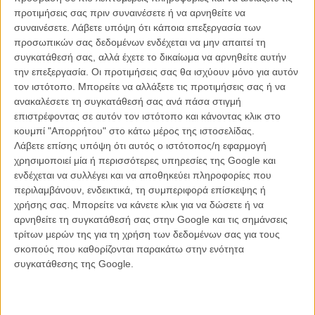
Κόνι, δραστήριος και τολμηρός απατεώνας, βάζει στα κόλπα και τον
προτιμήσεις σας πριν συναινέσετε ή να αρνηθείτε να
αδελφό του, που όμως πάσχει από νοητική υστέρηση. Οταν, στη
συναινέσετε.
Λάβετε υπόψη ότι κάποια επεξεργασία των
διαφυγή από μια ληστεία, ο Νικ συλλαμβάνεται και μπαίνει φυλακή,
προσωπικών σας δεδομένων ενδέχεται να μην απαιτεί τη
ο Κόνι θα κάνει ό,τι μπορεί κι ό,τι προλαβαίνει, χωρίς φραγμούς και
συγκατάθεσή σας, αλλά έχετε το δικαίωμα να αρνηθείτε αυτήν
χωρίς δισταγμό, για να βγάλει τον αδελφό του από τη φυλακή πριν
την επεξεργασία. Οι προτιμήσεις σας θα ισχύουν μόνο για αυτόν
είναι πολύ αργά και για τους δυο.
τον ιστότοπο. Μπορείτε να αλλάξετε τις προτιμήσεις σας ή να
ανακαλέσετε τη συγκατάθεσή σας ανά πάσα στιγμή
επιστρέφοντας σε αυτόν τον ιστότοπο και κάνοντας κλικ στο
κουμπί "Απορρήτου" στο κάτω μέρος της ιστοσελίδας.
Λάβετε επίσης υπόψη ότι αυτός ο ιστότοπος/η εφαρμογή
χρησιμοποιεί μία ή περισσότερες υπηρεσίες της Google και
ενδέχεται να συλλέγει και να αποθηκεύει πληροφορίες που
περιλαμβάνουν, ενδεικτικά, τη συμπεριφορά επίσκεψης ή
χρήσης σας. Μπορείτε να κάνετε κλικ για να δώσετε ή να
αρνηθείτε τη συγκατάθεσή σας στην Google και τις σημάνσεις
τρίτων μερών της για τη χρήση των δεδομένων σας για τους
Βγαλμένη από τη βρώμικη καρδιά της Νέας Υόρκης, η ταινία αγαπά
σκοπούς που καθορίζονται παρακάτω στην ενότητα
το pulp, αγαπά τον Σκορσέζε και τον Κασσαβέτη, αγαπά και το ίδιο
συγκατάθεσης της Google.
το σινεμά είδους. Γυρισμένη σε φιλμ, με εμφανή και ζεστό κόκκο, με
έντονα πράσινα και μπλε χρώματα, σε σινεμασκόπ, ντύνει τους
ήρωές της με αναγνωρίσιμα στοιχεία. Κατεστραμμένες οικογένειες,