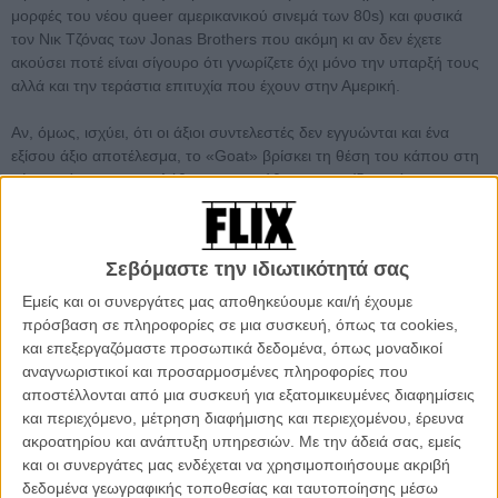
μορφές του νέου queer αμερικανικού σινεμά των 80s) και φυσικά
τον Νικ Τζόνας των Jonas Brothers που ακόμη κι αν δεν έχετε
ακούσει ποτέ είναι σίγουρο ότι γνωρίζετε όχι μόνο την υπαρξή τους
αλλά και την τεράστια επιτυχία που έχουν στην Αμερική.
Αν, όμως, ισχύει, ότι οι άξιοι συντελεστές δεν εγγυώνται και ένα
εξίσου άξιο αποτέλεσμα, το «Goat» βρίσκει τη θέση του κάπου στη
μέση ανάμεσα στην αλήθεια και το μύθο - με τον ίδιο τρόπο που
κάνει το ίδιο για το τι ακριβώς τελικά συμβαίνει στις κολεγιακές
αδελφότητες και γιατί αυτό μπορεί να ενδιαφέρει κάποιον εκτός από
όσους τη βρίσκουν με τα gay sites που ειδικεύονται στο hazing.
Σεβόμαστε την ιδιωτικότητά σας
Εμείς και οι συνεργάτες μας αποθηκεύουμε και/ή έχουμε
πρόσβαση σε πληροφορίες σε μια συσκευή, όπως τα cookies,
και επεξεργαζόμαστε προσωπικά δεδομένα, όπως μοναδικοί
αναγνωριστικοί και προσαρμοσμένες πληροφορίες που
αποστέλλονται από μια συσκευή για εξατομικευμένες διαφημίσεις
και περιεχόμενο, μέτρηση διαφήμισης και περιεχομένου, έρευνα
ακροατηρίου και ανάπτυξη υπηρεσιών.
Με την άδειά σας, εμείς
και οι συνεργάτες μας ενδέχεται να χρησιμοποιήσουμε ακριβή
δεδομένα γεωγραφικής τοποθεσίας και ταυτοποίησης μέσω