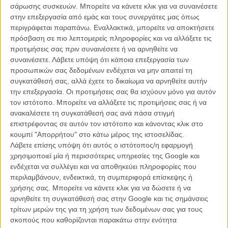
σάρωσης συσκευών. Μπορείτε να κάνετε κλικ για να συναινέσετε
στην επεξεργασία από εμάς και τους συνεργάτες μας όπως
περιγράφεται παραπάνω. Εναλλακτικά, μπορείτε να αποκτήσετε
H ιστορία του «Goat» είναι απλή. Ενα αγόρι, o Μπραντ, πέφτει
πρόσβαση σε πιο λεπτομερείς πληροφορίες και να αλλάξετε τις
θύμα ξυλοδαρμού μετά από ένα πάρτι και αποφασισμένο να
προτιμήσεις σας πριν συναινέσετε ή να αρνηθείτε να
ξεπεράσει το «τραύμα» του και να μπορέσει να νιώσει ικανός να
συναινέσετε.
Λάβετε υπόψη ότι κάποια επεξεργασία των
αμυνθεί, πείθεται από τον αδερφό του να γίνει μέλος μιας από τις
προσωπικών σας δεδομένων ενδέχεται να μην απαιτεί τη
πιο ισχυρές κολεγιακής αδελφότητες. Για να συμβεί όμως αυτό
συγκατάθεσή σας, αλλά έχετε το δικαίωμα να αρνηθείτε αυτήν
πρέπει να επιβιώσει - μαζί με άλλους «νεοσύλλεκτους»- την
την επεξεργασία. Οι προτιμήσεις σας θα ισχύουν μόνο για αυτόν
εβδομάδα της κολάσεως, όπως την αποκαλούν τα μεγαλύτερα μέλη
τον ιστότοπο. Μπορείτε να αλλάξετε τις προτιμήσεις σας ή να
της αδελφότητας: μια σειρά από δοκιμασίες μύησης, δηλαδή, που
ανακαλέσετε τη συγκατάθεσή σας ανά πάσα στιγμή
περιλαμβάνουν τόνους αλκοόλ, περιττώματα ζώων και ένα role play
επιστρέφοντας σε αυτόν τον ιστότοπο και κάνοντας κλικ στο
που ταιριάζει περισσότερο στο στρατό.
κουμπί "Απορρήτου" στο κάτω μέρος της ιστοσελίδας.
Λάβετε επίσης υπόψη ότι αυτός ο ιστότοπος/η εφαρμογή
Με την πρώτη ματιά, ο Μπραντ δεν είναι ακριβώς αυτό που θα
χρησιμοποιεί μία ή περισσότερες υπηρεσίες της Google και
ονόμαζε κάποιος ως «νταή» - μάλλον το αντίθετο. Και η
ενδέχεται να συλλέγει και να αποθηκεύει πληροφορίες που
προσπάθειά του να γίνει μέλος ενός συνόλου που είναι φανερό ότι
περιλαμβάνουν, ενδεικτικά, τη συμπεριφορά επίσκεψης ή
απεχθάνεται, θα οδηγήσει γρήγορα στην εσωτερική και την
χρήσης σας. Μπορείτε να κάνετε κλικ για να δώσετε ή να
εξωτερική σύγκρουση του με το «σύστημα», καθώς και ο αδερφός
αρνηθείτε τη συγκατάθεσή σας στην Google και τις σημάνσεις
του, ο Μπρετ, αρχίζει για πρώτη φορά να συνειδητοποιεί τη
τρίτων μερών της για τη χρήση των δεδομένων σας για τους
γελοιότητα αλλά και την επικινδυνότητα των όχι και αθώων
σκοπούς που καθορίζονται παρακάτω στην ενότητα