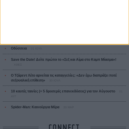
Ζαν-Πολ Σαλομέ
ΤΑ ΠΙΟ
ΔΙΑΒΑΣΜΕΝΑ
Οδύσσεια
01 ΙΟΥΛ
Save the Date! Δείτε πρώτοι το «Σεξ και Αίμα στο Καμπ Μίασμα»!
ΧΘΕΣ
Ο Τζάρεντ Λέτο αρνείται τις καταγγελίες: «Δεν έχω διαπράξει ποτέ
σεξουαλική επίθεση»
30 ΙΟΥΛ
10 καυτές ταινίες (+ 5 δροσερές επανεκδόσεις) για τον Αύγουστο
01
ΑΥΓ
Spider-Man: Καινούργια Μέρα
30 ΜΑΡ
CONNECT