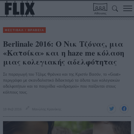
Αίθουσες
ΦΕΣΤΙΒΑΛ / ΒΡΑΒΕΙΑ
Berlinale 2016: Ο Νικ Τζόνας, μια
«Κατσίκα» και η haze me κόλαση
μιας κολεγιακής αδελφότητας
Σε παραγωγή του Τζέιμς Φράνκο και της Κριστίν Βασόν, το «Goat»
περιγράφει με σκανδαλιστικό διδακτισμό τα άδυτα των κολεγιακών
αδελφοτήτων και τα παιχνίδια «ανδρισμού» που παίζονται στους
κόλπους τους.
18 Φεβ 2016
Μανώλης Κρανάκης