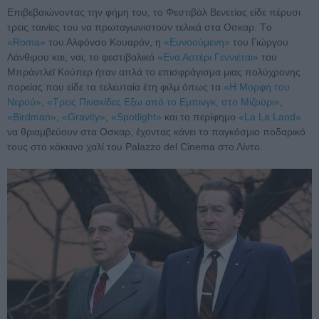
Επιβεβαιώνοντας την φήμη του, το Φεστιβάλ Βενετίας είδε πέρυσι
τρεις ταινίες του να πρωταγωνιστούν τελικά στα Οσκαρ. Τo
«Roma»
του Αλφόνσο Κουαρόν, η
«Ευνοούμενη»
του Γιώργου
Λάνθιμου και, ναι, το φεστιβαλικό
«Ενα Αστέρι Γεννιέται»
του
Μπράντλεϊ Κούπερ ήταν απλά το επισφράγισμα μιας πολύχρονης
πορείας που είδε τα τελευταία έτη φιλμ όπως τα
«Η Μορφή του
Νερού»
,
«Τρεις Πινακίδες Εξω από το Εμπινγκ, στο Μιζούρι»
,
«Birdman»
,
«Gravity»
,
«Spotlight»
και το περίφημο
«La La Land»
να θριαμβεύουν στα Οσκαρ, έχοντας κάνει το παγκόσμιο ποδαρικό
τους στο κόκκινο χαλί του Palazzo del Cinema στο Λίντο.