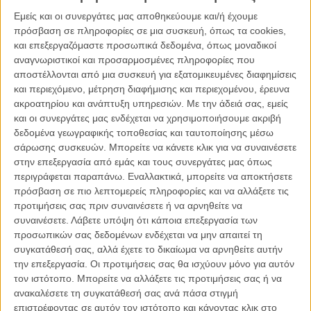
Εμείς και οι συνεργάτες μας αποθηκεύουμε και/ή έχουμε
Τo Flix θα βρεθεί και φέτος στο Λίντο για να μεταφέρει όλα όσα
πρόσβαση σε πληροφορίες σε μια συσκευή, όπως τα cookies,
πρόκειται να λάβουν χώρα τόσο στη μεγάλη οθόνη όσο και το
και επεξεργαζόμαστε προσωπικά δεδομένα, όπως μοναδικοί
κόκκινο χαλί. Μέχρι τότε όμως, ας δούμε – με βάση τη λογική αλλά
αναγνωριστικοί και προσαρμοσμένες πληροφορίες που
και τις επιθυμίες μας – ποιες ταινίες είναι πιθανότερο να
αποστέλλονται από μια συσκευή για εξατομικευμένες διαφημίσεις
αποτελέσουν κομμάτι του line-up του 76ου Φεστιβάλ
και περιεχόμενο, μέτρηση διαφήμισης και περιεχομένου, έρευνα
Κινηματογράφου της Βενετίας. Το επόμενο Οσκαρ καλύτερης ταινίας
ακροατηρίου και ανάπτυξη υπηρεσιών.
Με την άδειά σας, εμείς
μπορεί να βρίσκεται για ακόμη μια φορά ανάμεσά τους.
και οι συνεργάτες μας ενδέχεται να χρησιμοποιήσουμε ακριβή
δεδομένα γεωγραφικής τοποθεσίας και ταυτοποίησης μέσω
σάρωσης συσκευών. Μπορείτε να κάνετε κλικ για να συναινέσετε
στην επεξεργασία από εμάς και τους συνεργάτες μας όπως
περιγράφεται παραπάνω. Εναλλακτικά, μπορείτε να αποκτήσετε
πρόσβαση σε πιο λεπτομερείς πληροφορίες και να αλλάξετε τις
προτιμήσεις σας πριν συναινέσετε ή να αρνηθείτε να
συναινέσετε.
Λάβετε υπόψη ότι κάποια επεξεργασία των
προσωπικών σας δεδομένων ενδέχεται να μην απαιτεί τη
συγκατάθεσή σας, αλλά έχετε το δικαίωμα να αρνηθείτε αυτήν
την επεξεργασία. Οι προτιμήσεις σας θα ισχύουν μόνο για αυτόν
τον ιστότοπο. Μπορείτε να αλλάξετε τις προτιμήσεις σας ή να
ανακαλέσετε τη συγκατάθεσή σας ανά πάσα στιγμή
επιστρέφοντας σε αυτόν τον ιστότοπο και κάνοντας κλικ στο