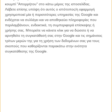
Ad Astra του Τζέιμς Γκρέι
κουμπί "Απορρήτου" στο κάτω μέρος της ιστοσελίδας.
Λάβετε επίσης υπόψη ότι αυτός ο ιστότοπος/η εφαρμογή
Ισως φέτος είναι η χρονιά του Μπραντ Πιτ. Στον δεύτερο μεγάλο
χρησιμοποιεί μία ή περισσότερες υπηρεσίες της Google και
φετινό του ρόλο (μετά το
«Κάποτε στο Χόλιγουντ»
του Κουέντιν
ενδέχεται να συλλέγει και να αποθηκεύει πληροφορίες που
Ταραντίνο), ο Πιτ υποδύεται έναν μηχανικό με αυτισμό που ταξιδεύει
περιλαμβάνουν, ενδεικτικά, τη συμπεριφορά επίσκεψης ή
με προορισμό τον Ποσειδώνα, για ν' ανακαλύψει γιατί απέτυχε η
χρήσης σας. Μπορείτε να κάνετε κλικ για να δώσετε ή να
παρόμοια αποστολή του πατέρα του χρόνια νωρίτερα και να
αρνηθείτε τη συγκατάθεσή σας στην Google και τις σημάνσεις
εμποδίσει την επικείμενη καταστροφή του κόσμου. Το φιλμ αποτελεί
τρίτων μερών της για τη χρήση των δεδομένων σας για τους
την πρώτη απόπειρα του Γκρέι («The Lost City of Z») στην
σκοπούς που καθορίζονται παρακάτω στην ενότητα
επιστημονική φαντασία, ενώ – πέρα από τον Πιτ, ο οποίος
συγκατάθεσης της Google.
εμπλέκεται και στο σενάριο του φιλμ – στην ταινία πρωταγωνιστούν
και οι Τόμι Λι Τζόουνς, Ρουθ Νέγκα, Λιβ Τάιλερ και Ντόναλντ
Σάδερλαντ. Ισως απλά οι πολλαπλές καθυστερήσεις εξόδου της
ταινίας και τα προβλήματα στην παραγωγή να οδηγούσαν στην…
τελετή έναρξης του φεστιβάλ της Βενετίας.
Διαβάστε περισσότερα
για το «Ad Astra» εδώ.