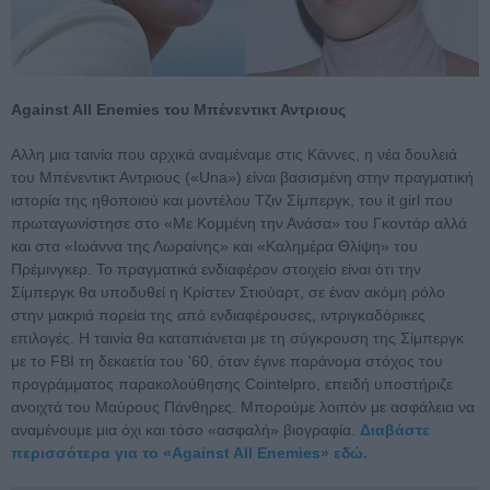
Against All Enemies του Μπένεντικτ Αντριους
Αλλη μια ταινία που αρχικά αναμέναμε στις Κάννες, η νέα δουλειά
του Μπένεντικτ Αντριους («Una») είναι βασισμένη στην πραγματική
ιστορία της ηθοποιού και μοντέλου Τζιν Σίμπεργκ, του it girl που
πρωταγωνίστησε στο «Με Κομμένη την Ανάσα» του Γκοντάρ αλλά
και στα «Ιωάννα της Λωραίνης» και «Καλημέρα Θλίψη» του
Πρέμινγκερ. Το πραγματικά ενδιαφέρον στοιχείο είναι ότι την
Σίμπεργκ θα υποδυθεί η Κρίστεν Στιούαρτ, σε έναν ακόμη ρόλο
στην μακριά πορεία της από ενδιαφέρουσες, ιντριγκαδόρικες
επιλογές. Η ταινία θα καταπιάνεται με τη σύγκρουση της Σίμπεργκ
με το FBI τη δεκαετία του '60, όταν έγινε παράνομα στόχος του
προγράμματος παρακολούθησης Cointelpro, επειδή υποστήριζε
ανοιχτά του Μαύρους Πάνθηρες. Μπορούμε λοιπόν με ασφάλεια να
αναμένουμε μια όχι και τόσο «ασφαλή» βιογραφία.
Διαβάστε
περισσότερα για το «Against All Enemies» εδώ.