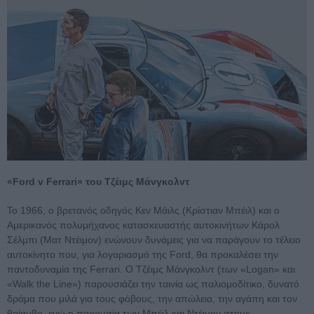
«Ford v Ferrari» του Τζέιμς Μάνγκολντ
Το 1966, ο βρετανός οδηγός Κεν Μάιλς (Κρίστιαν Μπέιλ) και ο
Αμερικανός πολυμήχανος κατασκευαστής αυτοκινήτων Κάρολ
Σέλμπι (Ματ Ντέιμον) ενώνουν δυνάμεις για να παράγουν το τέλειο
αυτοκίνητο που, για λογαριασμό της Ford, θα προκαλέσει την
παντοδυναμία της Ferrari. Ο Τζέιμς Μάνγκολντ (των «Logan» και
«Walk the Line») παρουσιάζει την ταινία ως παλιομοδίτικο, δυνατό
δράμα που μιλά για τους φόβους, την απώλεια, την αγάπη και τον
θρίαμβο, ενώ η παρουσία των Μπέιλ και Ντέιμον στους