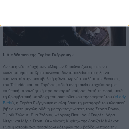
Little Women της Γκρέτα Γκέργουιγκ
Αν και η νέα εκδοχή των «Μικρών Κυριών» έχει οριστεί να
κυκλοφορήσει τα Χριστούγεννα, δεν αποκλείεται το φιλμ να
εμφανιστεί στην φεστιβαλική φθινοπωρινή τριπλέτα της Βενετίας,
του Telluride και του Τορόντο, ειδικά αν η ταινία στοχεύει σε μια
επιθετική, προωθητική προ-οσκαρική κούρσα. Αυτή τη φορά, μετά
τη θριαμβευτική υποδοχή του σκηνοθετικού της ντεμπούτου (
«Lady
Bird»
), η Γκρέτα Γκέργουιγκ αναλαμβάνει τη μεταφορά του κλασικού
βιβλίου στη μεγάλη οθόνη με πρωταγωνιστές τους Σέρσα Ρόναν,
Τίμοθι Σαλαμέ, Εμα Στόουν, Φλόρενς Πιου, Λουί Γκαρέλ, Λόρα
Ντερν και Μέριλ Στριπ. Οι «Μικρές Κυρίες» της Λουίζα Μέι Αλκοτ
είναι η ιστορία των τεσσάρων αδελφών που βαδίζουν προς την