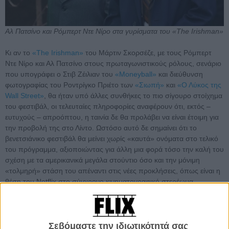
Αλ Πατσίνο και Ρόμπερτ Ντε Νίρο στα γυρίσματα του «The Irishman»
Κι αν το
«The Irishman»
του Μάρτιν Σκορσέζε, με τους Ρόμπερτ
Ντε Νίρο και Αλ Πατσίνο στους πρωταγωνιστικούς ρόλους, σενάριο
που υπογράφει ο Στιβ Ζέιλιαν του
«Moneyball»
και διεύθυνση
φωτογραφίας του Ροντρίγκο Πριέτο των
«Σιωπή»
και
«Ο Λύκος της
Wall Street»
, θα ήταν υπό άλλες συνθήκες το πιο σίγουρο στοίχημα
του φεστιβάλ, οι τελευταίες πληροφορίες αναφέρουν ότι, εκτός –
ευτυχούς – απροόπτου, η ταινία δε θα προλάβει να είναι έτοιμη για
την προβολή της στο Λίντο. Ωστόσο αυτό δε σημαίνει ότι το
βενετσιάνικο φεστιβάλ θα μείνει χωρίς «καυτά» ονόματα στο τελικό
του πρόγραμμα, αξιοποιώντας για άλλη μια φορά τόσο την καλή του
σχέση με τα αμερικανικά μεγάλα στούντιο όσο και την μόνιμη
«τολμηρή» στάση του απέναντι στις νέες προκλήσεις, όπως είναι η
θέση του Netflix στο σύγχρονο κινηματογραφικό στερέωμα.
Διαβάστε ακόμη:
Η Λουκρέσια Μαρτέλ είναι η Πρόεδρος της
Κριτικής Επιτροπής στο 76ο Διεθνές Φεστιβάλ
Κινηματογράφου της Βενετίας
Σεβόμαστε την ιδιωτικότητά σας