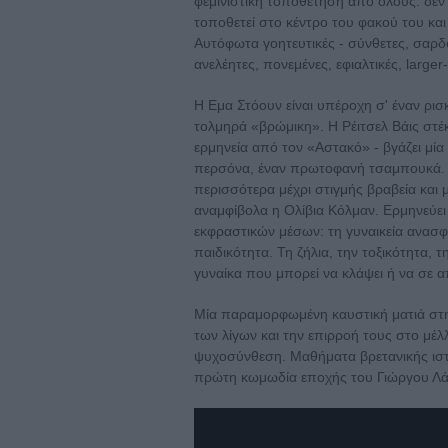
φεμινιστική τοποθέτηση από όλους: δεν χα
τοποθετεί στο κέντρο του φακού του και τ
Αυτόφωτα γοητευτικές - σύνθετες, σαρδ
ανελέητες, πονεμένες, εφιαλτικές, larger-
Η Εμα Στόουν είναι υπέροχη σ' έναν ρισ
τολμηρά «βρώμικη». Η Ρέιτσελ Βάις στέκ
ερμηνεία από τον «Αστακό» - βγάζει μία
περσόνα, έναν πρωτοφανή τσαμπουκά. Η 
περισσότερα μέχρι στιγμής βραβεία και μ
αναμφίβολα η Ολίβια Κόλμαν. Ερμηνεύει
εκφραστικών μέσων: τη γυναικεία ανασφά
παιδικότητα. Τη ζήλια, την τοξικότητα, 
γυναίκα που μπορεί να κλάψει ή να σε απ
Μία παραμορφωμένη καυστική ματιά στην
των λίγων και την επιρροή τους στο μέλ
ψυχοσύνθεση. Μαθήματα βρετανικής ιστο
πρώτη κωμωδία εποχής του Γιώργου Λάν