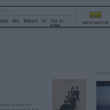
 days
ΙΝΙΕΣ
ΝΕΑ
ΘΕΜΑΤΑ
TV
FLIX AT
ΟΔΗΓΟΣ ΑΙΘΟΥΣΩΝ
HOME
στορία της βρετανικής
υναικεία ψυχοσύνθεση. Αυτή