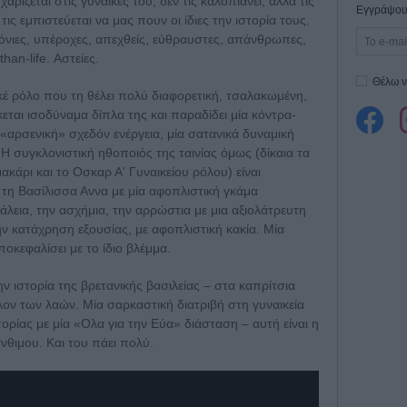
ρίζεται στις γυναίκες του, δεν τις καλοπιάνει, αλλά τις
Εγγράψου 
ις εμπιστεύεται να μας πουν οι ίδιες την ιστορία τους.
όνιες, υπέροχες, απεχθείς, εύθραυστες, απάνθρωπες,
than-life. Αστείες.
Θέλω ν
κέ ρόλο που τη θέλει πολύ διαφορετική, τσαλακωμένη,
εται ισοδύναμα δίπλα της και παραδίδει μία κόντρα-
 «αρσενική» σχεδόν ενέργεια, μία σατανικά δυναμική
συγκλονιστική ηθοποιός της ταινίας όμως (δίκαια τα
ακάρι και το Οσκαρ Α' Γυναικείου ρόλου) είναι
 τη Βασίλισσα Αννα με μία αφοπλιστική γκάμα
λεια, την ασχήμια, την αρρώστια με μια αξιολάτρευτη
την κατάχρηση εξουσίας, με αφοπλιστική κακία. Μία
οκεφαλίσει με το ίδιο βλέμμα.
 ιστορία της βρετανικής βασιλείας – στα καπρίτσια
λον των λαών. Μία σαρκαστική διατριβή στη γυναικεία
ρίας με μία «Ολα για την Εύα» διάσταση – αυτή είναι η
θιμου. Και του πάει πολύ.