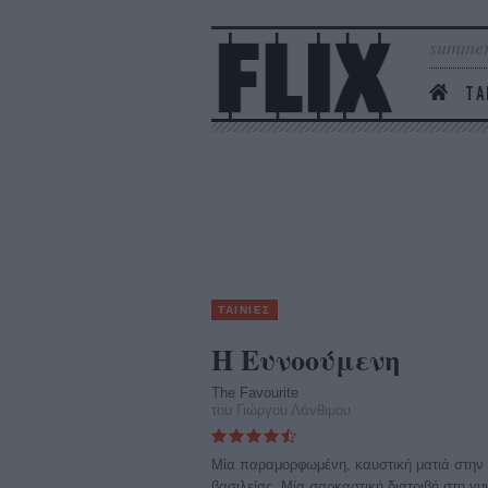
summer
ΤΑ
ΤΑΙΝΙΕΣ
Η Ευνοούμενη
The Favourite
του Γιώργου Λάνθιμου
Μία παραμορφωμένη, καυστική ματιά στην ι
βασιλείας. Μία σαρκαστική διατριβή στη γ