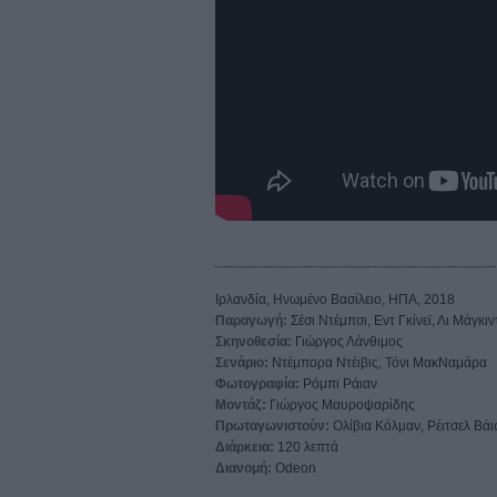
Ιρλανδία, Ηνωμένο Βασίλειο, ΗΠΑ, 2018
Παραγωγή:
Σέσι Ντέμπσι, Εντ Γκίνεϊ, Λι Μάγκι
Σκηνοθεσία:
Γιώργος Λάνθιμος
Σενάριο:
Ντέμπορα Ντέιβις, Τόνι ΜακΝαμάρα
Φωτογραφία:
Ρόμπι Ράιαν
Μοντάζ:
Γιώργος Μαυροψαρίδης
Πρωταγωνιστούν:
Ολίβια Κόλμαν, Ρέιτσελ Βάι
Διάρκεια:
120 λεπτά
Διανομή:
Odeon