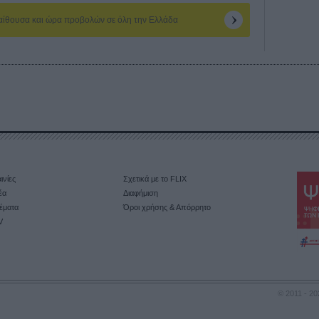
 αίθουσα και ώρα προβολών σε όλη την Ελλάδα
ινίες
Σχετικά με το FLIX
έα
Διαφήμιση
έματα
Όροι χρήσης & Απόρρητο
V
© 2011 - 20