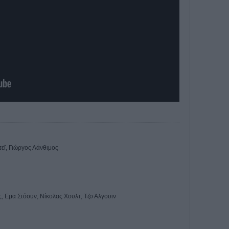
ντεϊ, Γιώργος Λάνθιμος
ς, Εμα Στόουν, Νίκολας Χουλτ, Τζο Αλγουιν