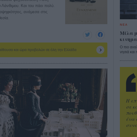
 Λάνθιμου. Και του πάει πολύ.
οψηφιότητες, ανάμεσα στις
θεσία.
ΝΕΑ
Μίλα μ
κινημα
Ο πιο ανα
 αίθουσα και ώρα προβολών σε όλη την Ελλάδα
νησιά και 
Η επ
σε κ
πουθ
ένα 
συνα