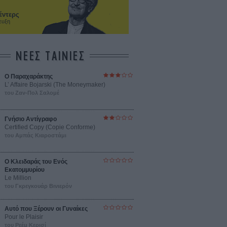
έντερς
ευξη
ΝΕΕΣ ΤΑΙΝΙΕΣ
Ο Παραχαράκτης
L’ Affaire Bojarski (The Moneymaker)
του Ζαν-Πολ Σαλομέ
Γνήσιο Αντίγραφο
Certified Copy (Copie Conforme)
του Αμπάς Κιαροστάμι
Ο Κλειδαράς του Ενός
Εκατομμυρίου
Le Million
του Γκρεγκουάρ Βινιερόν
Αυτό που Ξέρουν οι Γυναίκες
Pour le Plaisir
του Ρεέμ Κερισί