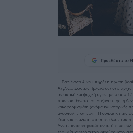
Προσθέστε το Fl
H Bασίλισσα Αννα υπήρξε η πρώτη βασί
Αγγλίας, Σκωτίας, Ιρλανδίας) στις αρχ
σωματική και ψυχική υγεία, μετά από 1
πρόωρο θάνατο του συζύγου της, η Αννα
κακοφορμισμένη (ακόμα και ιστορικές πη
ανασφαλής και μόνη. Η σωματική της φθ
ιδιαίτερα ευάλωτη στους κύκλους του πα
Αννα πάντα επηρεαζόταν από τους αυλο
της. Μία ισχυρή τέτοια φιγούρα ήταν α