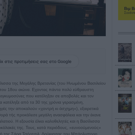
Βιμ Β
Συνέντ
ix στις προτιμήσεις σας στο Google
λισσα της Μεγάλης Βρετανίας (του Ηνωμένου Βασιλείου
ές του 18ου αιώνα. Εχοντας πάντα πολύ εύθραυστη
7 εγκυμοσύνες που κατέληξαν σε αποβολές και τον
 κατέληξε από τα 30 της χρόνια γερασμένη,
γές την αποκαλούν «χοντρή κι άσχημη»), εξαιρετικά
ορά τής προκάλεσε μεγάλη ανασφάλεια και την έκανε
λατιού. Η εξουσία έλκει καλοθελητές και η Βασίλισσα
κόλακές της. Τους, κατά περιόδους, «ευνοούμενούς»
υτή της Σάρα Τσόρτσιλ, Δούκισσας του Μπάρλμπορο,