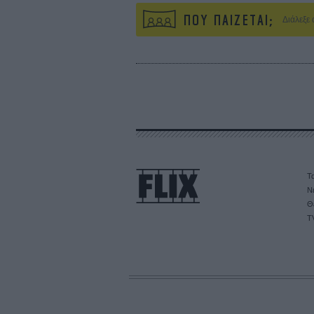
ΠΟΥ ΠΑΙΖΕΤΑΙ;
Διάλεξε
Τα
Ν
Θ
T