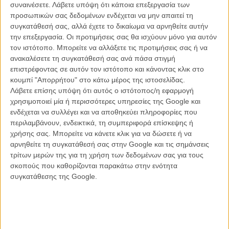
συναινέσετε.
Λάβετε υπόψη ότι κάποια επεξεργασία των
Με νότες από αισθητική κόμικ και τεκνικολόρ ταινίας του '40, σαν
προσωπικών σας δεδομένων ενδέχεται να μην απαιτεί τη
εικονογραφημένο βιβλίο, ένα καθαρόαιμο αστυνομικό pulp και
συγκατάθεσή σας, αλλά έχετε το δικαίωμα να αρνηθείτε αυτήν
ταυτόχρονα μια ταινία μέσα στην ταινία, το φιλμ του Πάμπλο Λαραΐν
την επεξεργασία. Οι προτιμήσεις σας θα ισχύουν μόνο για αυτόν
- στην ταινία που τον βρίσκει να συνεργάζεται ξανά με τον Γκαέλ
τον ιστότοπο. Μπορείτε να αλλάξετε τις προτιμήσεις σας ή να
Γκαρσία Μπερνάλ μετά το
«No»
, ακολουθεί την επιτυχία της
ανακαλέσετε τη συγκατάθεσή σας ανά πάσα στιγμή
«Μυστικής Λέσχης»
και προηγείται της βιογραφίας της Τζάκι Κένεντι
επιστρέφοντας σε αυτόν τον ιστότοπο και κάνοντας κλικ στο
με το
«Jackie»
- αφηγείται με τον δικό του τρόπο όλα τα
κουμπί "Απορρήτου" στο κάτω μέρος της ιστοσελίδας.
παραπάνω, αλλά αναδεικνύει τις σημαντικότερες πτυχές του ήρωά
Λάβετε επίσης υπόψη ότι αυτός ο ιστότοπος/η εφαρμογή
του μέσα από ένα διαρκές παιχνίδι με τον θεατή.
χρησιμοποιεί μία ή περισσότερες υπηρεσίες της Google και
ενδέχεται να συλλέγει και να αποθηκεύει πληροφορίες που
Μπερδεύοντας την πραγματικότητα με τη φαντασία και την
περιλαμβάνουν, ενδεικτικά, τη συμπεριφορά επίσκεψης ή
αφήγηση με την ακύρωσή της, το «Neruda» μοιάζει να εξελίσσεται
χρήσης σας. Μπορείτε να κάνετε κλικ για να δώσετε ή να
ολόκληρο μέσα στο μυαλό του Πάμπλο Νερούδα, εκεί όπου
αρνηθείτε τη συγκατάθεσή σας στην Google και τις σημάνσεις
κατοικούν οι δικοί του ήρωες, οι δικοί του εχθροί, οι γυναίκες που
τρίτων μερών της για τη χρήση των δεδομένων σας για τους
αγάπησε, η αλαζονία του, η διαρκής διάθεσή του να
σκοπούς που καθορίζονται παρακάτω στην ενότητα
μεταμορφώνεται, οι αξίες για τις οποίες αγωνίστηκε μέχρι τέλους και
συγκατάθεσης της Google.
κυρίως η αγάπη του για τα αστυνομικά μυθιστορήματα...
Μοιάζει ίσως δύσκολο, αν δεν γνωρίζεις την ακριβή βιογραφία του
Πάμπλο Νερούδα, να αντιληφθείς τι απ' όλα αυτά που συμβαίνουν
στην ταινία είναι αληθινά γεγονότα και τι αποκύημα σεναριακής