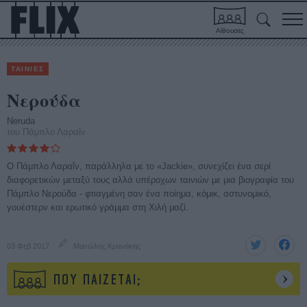
Αίθουσες
ΤΑΙΝΙΕΣ
Νερούδα
Neruda
του Πάμπλο Λαραΐν
O Πάμπλο Λαραΐν, παράλληλα με το «Jackie», συνεχίζει ένα σερί
διαφορετικών μεταξύ τους αλλά υπέροχων ταινιών με μια βιογραφία του
Πάμπλο Νερούδα - φτιαγμένη σαν ένα ποίημα, κόμικ, αστυνομικό,
γουέστερν και ερωτικό γράμμα στη Χιλή μαζί.
03 Φεβ 2017
Μανώλης Κρανάκης
ΠΟΥ ΠΑΙΖΕΤΑΙ;