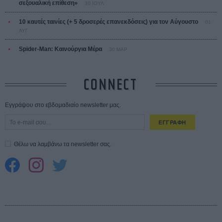
σεξουαλική επίθεση»
30 ΙΟΥΛ
10 καυτές ταινίες (+ 5 δροσερές επανεκδόσεις) για τον Αύγουστο
01
ΑΥΓ
Spider-Man: Καινούργια Μέρα
30 ΜΑΡ
CONNECT
Εγγράψου στο εβδομαδιαίο newsletter μας.
ΕΓΓΡΑΦΗ
Θέλω να λαμβάνω τα newsletter σας.