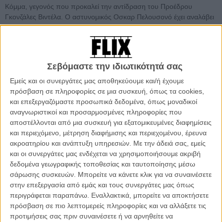
Κόμμα, γεγονός που προκαλεί την αντίδραση του Προέδρου
Γκονζάλες Βιντέλα. Ο αστυνομικός Οσκαρ Πελουσονό έχει αναλάβει
να συλλάβει τον ποιητή. Ο Νερούδα προσπαθεί να διαφύγει από τη
χώρα, με την γυναίκα του, τη ζωγράφο Ντέλια Ντελ Καρίλ, αλλά
αναγκάζονται τελικά να κρυφτούν. Εμπνευσμένος από τα δραματικά
γεγονότα της νέας του ζωής, ως φυγάς, ο Νερούδα γράφει την επική
Σεβόμαστε την ιδιωτικότητά σας
ποιητική συλλογή του «Canto General». Εντωμεταξύ στην Ευρώπη
ο θρύλος του κυνηγημένου από την αστυνομία ποιητή μεγαλώνει
Εμείς και οι συνεργάτες μας αποθηκεύουμε και/ή έχουμε
και οι καλλιτέχνες με επικεφαλής τον Πάμπλο Πικάσο κραυγάζουν
πρόσβαση σε πληροφορίες σε μια συσκευή, όπως τα cookies,
για την ελευθερία του Νερούδα.
και επεξεργαζόμαστε προσωπικά δεδομένα, όπως μοναδικοί
αναγνωριστικοί και προσαρμοσμένες πληροφορίες που
Το «Neruda» δεν είναι μια τυπική βιογραφία για τον μεγαλύτερο
αποστέλλονται από μια συσκευή για εξατομικευμένες διαφημίσεις
ίσως Χιλιανό και νομπελίστα ποιητή - τουλάχιστον όχι με τον τρόπο
και περιεχόμενο, μέτρηση διαφήμισης και περιεχομένου, έρευνα
που μπορεί να τη φανταστεί κανείς: ως μια ταινία που αφηγείται την
ακροατηρίου και ανάπτυξη υπηρεσιών.
Με την άδειά σας, εμείς
ιστορία του από τη γέννησή του σε μια φτωχή πόλη νότια του
και οι συνεργάτες μας ενδέχεται να χρησιμοποιήσουμε ακριβή
Σαντιάγο στις αρχές του 20ου αιώνα μέχρι την εκλογή του ως
δεδομένα γεωγραφικής τοποθεσίας και ταυτοποίησης μέσω
Γερουσιαστή και τη βράβευσή του με το Νόμπελ Λογοτεχνίας ή ως
σάρωσης συσκευών. Μπορείτε να κάνετε κλικ για να συναινέσετε
ένα κινηματογραφικό φόρο - τιμής στην τέχνη του και την αναγωγή
στην επεξεργασία από εμάς και τους συνεργάτες μας όπως
του στην πιο εμβληματική φιγούρα του κομμουνιστικού κόμματος
περιγράφεται παραπάνω. Εναλλακτικά, μπορείτε να αποκτήσετε
πριν το πραξικόπημα του Πινοσέτ και στην ανάδειξη του ως
πρόσβαση σε πιο λεπτομερείς πληροφορίες και να αλλάξετε τις
αναμφισβήτητου ήρωα της εργατικής τάξης.
προτιμήσεις σας πριν συναινέσετε ή να αρνηθείτε να