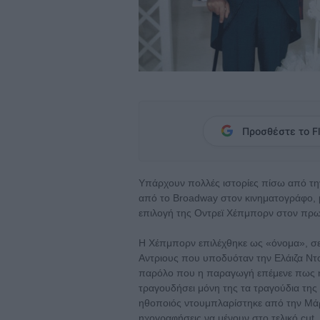
Προσθέστε το Fl
Υπάρχουν πολλές ιστορίες πίσω από τη
από το Broadway στον κινηματογράφο, μ
επιλογή της Οντρεϊ Χέπμπορν στον πρω
Η Χέπμπορν επιλέχθηκε ως «όνομα», σε
Αντριους που υποδυόταν την Ελάιζα Ντου
παρόλο που η παραγωγή επέμενε πως η
τραγουδήσει μόνη της τα τραγούδια της τ
ηθοποιός ντουμπλαρίστηκε από την Μάρνι
ηχογραφήσεις να μένουν στο τελικό cut