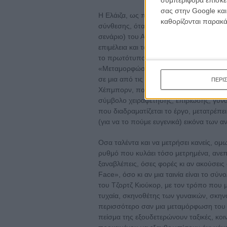
συμπεριφορά επίσκεψ
σας στην Google και
Η Ελάιζα, ως πλανόδια ανθοπώλης, θα μ
καθορίζονται παρακ
σύνθεσης, όταν εδώ μιλάμε για ταλέντα 
σενάριο) του Αλαν Τζέι Λέρνερ, τη μουσι
επιμέλεια και τα κοστούμια του Σεσίλ Μπ
το πρωτότυπο έργο φυσικά του Τζορτζ 
«Μεταμορφώσεις» του Οβίδιου, που πειρά
σε μια από τις πιο αφοπλιστικές ανδρικ
ΠΕΡΙ
Χέπμπορν, που ας μην έχει κανείς καμί
σύμβολο χειραφέτησης, επιβίωσης, γυν
που διαδραματίζεται το έργο, μετατρέπε
(για να το πούμε ευγενικά) εικόνα των αν
Οσα ταλέντα και να μετρήσει κανείς, ομ
ρυθμό που κυλάει τόσο μετρημένα, ανεπα
ξαναβλέπεις, όσες φορές κι αν ακούσει
Face», όσο κι αν μια ταινία είναι το σύν
του Τζορτζ Κιούκορ, με τον τρόπο που 
τυχαία, σκηνοθέτης των γυναικών, σκην
περισσότερο σαν μια μεταμόρφωση του κ
πείσμα της εξουδετερώνουν ταξικές, κοιν