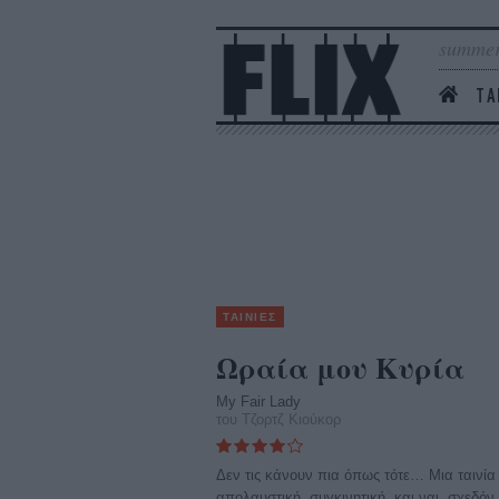
summer
ΤΑ
ΤΑΙΝΙΕΣ
Ωραία μου Κυρία
My Fair Lady
του Τζορτζ Κιούκορ
Δεν τις κάνουν πια όπως τότε… Μια ταινία
απολαυστική, συγκινητική, και ναι, σχεδόν