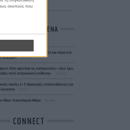
ίτε τη συγκατάθεσή
 Bojarski (The Moneymaker)
Σαλομέ
 τους σκοπούς που
ΤΑ ΠΙΟ ΔΙΑΒΑΣΜΕΝΑ
σεια
01 ΙΟΥΛ
 the Date! Δείτε πρώτοι το «Σεξ και Αίμα στο
 Μίασμα»!
05 ΑΥΓ
άρεντ Λέτο αρνείται τις καταγγελίες: «Δεν έχω
ράξει ποτέ σεξουαλική επίθεση»
30 ΙΟΥΛ
αυτές ταινίες (+ 5 δροσερές επανεκδόσεις) για
Αύγουστο
01 ΑΥΓ
er-Man: Καινούργια Μέρα
30 ΜΑΡ
CONNECT