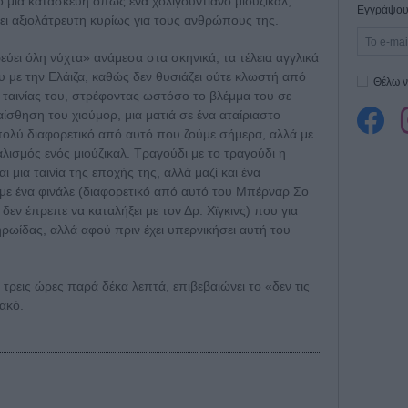
 μια κατασκευή όπως ένα χολιγουντιανο μιούζικαλ,
Εγγράψου 
νει αξιολάτρευτη κυρίως για τους ανθρώπους της.
ύει όλη νύχτα» ανάμεσα στα σκηνικά, τα τέλεια αγγλικά
υ με την Ελάιζα, καθώς δεν θυσιάζει ούτε κλωστή από
Θέλω ν
 ταινίας του, στρέφοντας ωστόσο το βλέμμα του σε
αίσθηση του χιούμορ, μια ματιά σε ένα αταίριαστο
πολύ διαφορετικό από αυτό που ζούμε σήμερα, αλλά με
λισμός ενός μιούζικαλ. Τραγούδι με το τραγούδι η
ναι μια ταινία της εποχής της, αλλά μαζί και ένα
με ένα φινάλε (διαφορετικό από αυτό του Μπέρναρ Σο
 δεν έπρεπε να καταλήξει με τον Δρ. Χϊγκινς) που για
ρωίδας, αλλά αφού πριν έχει υπερνικήσει αυτή του
 τρεις ώρες παρά δέκα λεπτά, επιβεβαιώνει το «δεν τις
ακό.