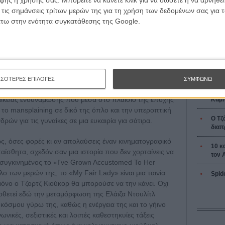
ης ή χρήσης σας. Μπορείτε να κάνετε κλικ για να δώσετε ή να αρνηθε
L’ Affaire
Ζαν-Πολ 
 τις σημάνσεις τρίτων μερών της για τη χρήση των δεδομένων σας για
πορούσε να αναλύσει περισσότερα για την έννοια της
άτω στην ενότητα συγκατάθεσης της Google.
όπως τη μουσική του Φρανκ Λέβε, τους στίχους (και το
κή επιμέλεια του Αντρέ Πρεβάν, την καλλιτεχνική
ίτον (μια μοναδική στιγμή στην ιστορία του Χόλιγουντ),
Μπέρναρ Σο («Ο Πυγμαλίωνας», βασισμένος στις
χτηκε για τις ανάγκες του μιούζικαλ), τον Ρεξ Χάρισον
Οδύσ
ές ερμηνείες που τραγούδησε ποτέ άντρας και την Οντρεϊ
ΣΣΟΤΕΡΕΣ ΕΠΙΛΟΓΕΣ
ΣΥΜΦΩΝΩ
α ψευδαίσθηση, αποθεώνει την Ελάιζα Ντουλίτλ ως ένα
Save
αικείας ενδυνάμωσης που μέσα στο πλαίσιο της εποχής
Καμπ
ι το mansplaining σε δικό της όπλο και την υπεροπτική
Ο Τζ
δρών για τις γυναίκες σε μια ευκαιρία για σάτιρα.
διαπ
ως, όσες φορές κι αν απολαύσεις έναν κινηματογραφικό
10 κ
ίσθητα, σχεδόν σαν μια ιστορία που δεν χορταίνεις να
τον 
ς συγκινημένος το «I've Grown Accustomed To Her
ολο των μερών της, το «My Fair Lady» είναι μια ταινία
Spid
μόνο ο Τζορτζ Κιούκορ θα μπορούσε να την κάνει. Οχι
οθετεί εδώ την μεταμόρφωση της Ελάιζα Ντουλίτλ
όσμου γύρω της, καθώς η ενέργεια της και το γήινο
ωνικές, σεξιστικές και λοιπές καθεστηκυίες τάξεις