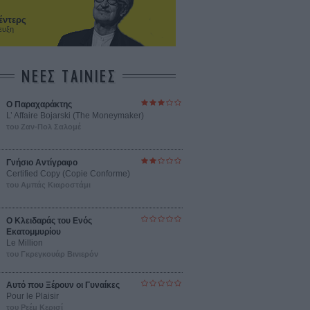
έντερς
ευξη
ΝΕΕΣ ΤΑΙΝΙΕΣ
Ο Παραχαράκτης
L’ Affaire Bojarski (The Moneymaker)
του Ζαν-Πολ Σαλομέ
Γνήσιο Αντίγραφο
Certified Copy (Copie Conforme)
του Αμπάς Κιαροστάμι
Ο Κλειδαράς του Ενός
Εκατομμυρίου
Le Million
του Γκρεγκουάρ Βινιερόν
Αυτό που Ξέρουν οι Γυναίκες
Pour le Plaisir
του Ρεέμ Κερισί