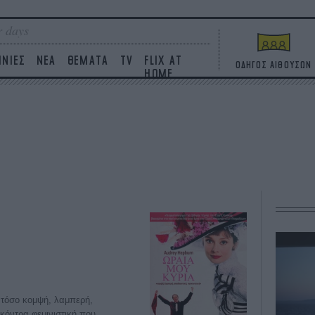
 days
ΙΝΙΕΣ
ΝΕΑ
ΘΕΜΑΤΑ
TV
FLIX AT
ΟΔΗΓΟΣ ΑΙΘΟΥΣΩΝ
HOME
 τόσο κομψή, λαμπερή,
 κόντρα φεμινιστική που