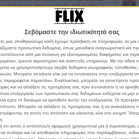
ια χρονιά που το «Ωραία μου Κυρία» κέρδισε οκτώ
ς Ταινίας, Καλύτερης Σκηνοθεσίας και Α’ Ανδρικού
α γύρισμα της τύχης, από αυτά που συμβαίνουν μόνο
ργο του Τζορτζ Μπέρναρντ Σο ή, τελικά, σε μια ταινία
Σεβόμαστε την ιδιωτικότητά σας
είου Ρόλου της χρονιάς εκείνης πήρε δικαιωματικά η
άτες μας αποθηκεύουμε και/ή έχουμε πρόσβαση σε πληροφορίες σε μια
ργαζόμαστε προσωπικά δεδομένα, όπως μοναδικοί αναγνωριστικοί και 
χωρίς την Οντρεϊ Χέπμπορν; Και πόσο καλύτερο (ή και
Οι Αρμονί
στέλλονται από μια συσκευή για εξατομικευμένες διαφημίσεις και περ
ντριους;
Werckmei
εχομένου, έρευνα ακροατηρίου και ανάπτυξη υπηρεσιών.
Με την άδειά σα
Μπέλα Τα
χεται να χρησιμοποιήσουμε ακριβή δεδομένα γεωγραφικής τοποθεσίας 
ν από μόνες τους και εύκολα σε οποιαδήποτε ερώτηση
ών. Μπορείτε να κάνετε κλικ για να συναινέσετε στην επεξεργασία απ
Μια Θέση 
υ Κυρία» είναι μια από αυτές. Είναι αυτές οι ταινίες που
A Place in
ς περιγράφεται παραπάνω. Εναλλακτικά, μπορείτε να αποκτήσετε πρό
και στο τελικό αντίκτυπο που έχουν στον θεατή (κάθε
Τζορτζ Στί
ίες και να αλλάξετε τις προτιμήσεις σας πριν συναινέσετε ή να αρνηθεί
ς ούτε ένα καρέ χωρίς να διαταράξεις την ουσία τους.
ποια επεξεργασία των προσωπικών σας δεδομένων ενδέχεται να μην απ
Οδύσσεια
ωτιέται τι θα ήταν το «Ωραία μου Κυρία» αν ο Ρεξ
The Odys
λά έχετε το δικαίωμα να αρνηθείτε αυτήν την επεξεργασία. Οι προτιμήσ
ήσει play back; - έχει την απάντησή της σε μια
Κρίστοφε
ιστότοπο. Μπορείτε να αλλάξετε τις προτιμήσεις σας ή να ανακαλέσετε
ννοια της μεταφοράς, εδώ ίσως της πληρέστερης που
στρέφοντας σε αυτόν τον ιστότοπο και κάνοντας κλικ στο κουμπί "Απ
Ψηλά Τακ
ϊ στο σινεμά, μετουσιώνοντας ένα κλασικό μιούζικαλ σε
ς.
Tacones l
 technicolor και του panavision, παραμένοντας στην
Πέδρο Αλ
 ότι αυτός ο ιστότοπος/η εφαρμογή χρησιμοποιεί μία ή περισσότερες 
ική, ρομαντική ιστορία για έναν άντρα και μια γυναίκα
ι να συλλέγει και να αποθηκεύει πληροφορίες που περιλαμβάνουν, ενδεικ
χή.
Ο Παραχα