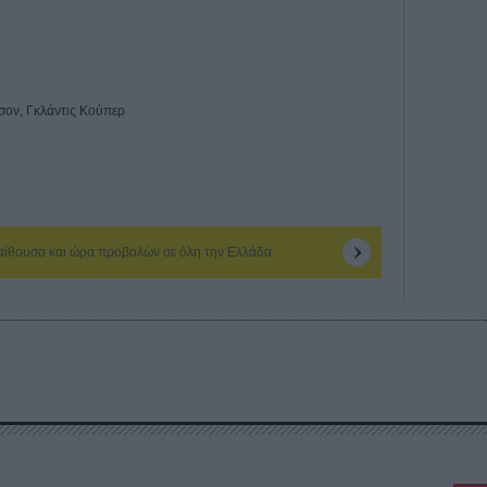
σον, Γκλάντις Κούπερ
 αίθουσα και ώρα προβολών σε όλη την Ελλάδα