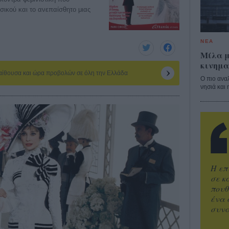
σικού και το ανεπαίσθητο μιας
ΝΕΑ
Μίλα μ
κινημα
 αίθουσα και ώρα προβολών σε όλη την Ελλάδα
Ο πιο ανα
νησιά και 
Η επ
σε κ
πουθ
ένα 
συνα