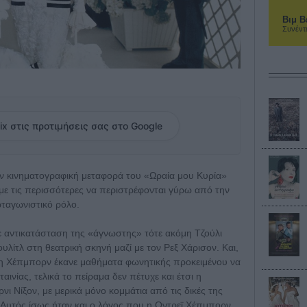
Βιμ Β
Συνέντ
ix στις προτιμήσεις σας στο Google
ν κινηματογραφική μεταφορά του «Ωραία μου Κυρία»
ε τις περισσότερες να περιστρέφονται γύρω από την
ταγωνιστικό ρόλο.
 αντικατάσταση της «άγνωστης» τότε ακόμη Τζούλι
λίτλ στη θεατρική σκηνή μαζί με τον Ρεξ Χάρισον. Και,
 Χέπμπορν έκανε μαθήματα φωνητικής προκειμένου να
αινίας, τελικά το πείραμα δεν πέτυχε και έτσι η
 Νίξον, με μερικά μόνο κομμάτια από τις δικές της
. Αυτός ίσως ήταν και ο λόγος που η Οντρεϊ Χέπμπορν