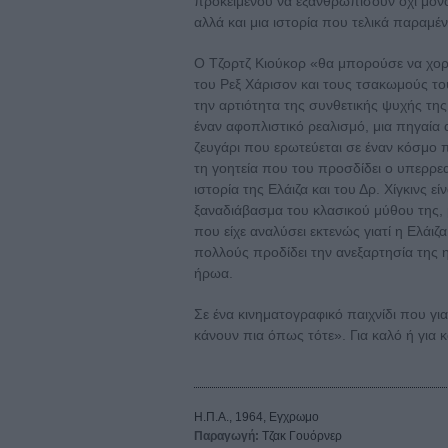
προκειμένου να εξανθρωπίσουν όχι μόνο
αλλά και μια ιστορία που τελικά παραμέ
Ο Τζορτζ Κιούκορ «θα μπορούσε να χορε
του Ρεξ Χάρισον και τους τσακωμούς το
την αρτιότητα της συνθετικής ψυχής της
έναν αφοπλιστικό ρεαλισμό, μια πηγαία 
ζευγάρι που ερωτεύεται σε έναν κόσμο 
τη γοητεία που του προσδίδει ο υπερρεα
ιστορία της Ελάιζα και του Δρ. Χίγκινς εί
ξαναδιάβασμα του κλασικού μύθου της, 
που είχε αναλύσει εκτενώς γιατί η Ελάιζα
πολλούς προδίδει την ανεξαρτησία της η
ήρωα.
Σε ένα κινηματογραφικό παιχνίδι που για
κάνουν πια όπως τότε». Για καλό ή για κ
Η.Π.Α., 1964, Εγχρωμο
Παραγωγή:
Τζακ Γουόρνερ